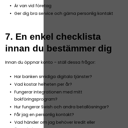
Är van vid företag
Ger dig bra service och gärna personlig kontakt
7. En enkel checklista
innan du bestämmer dig
Innan du öppnar konto – ställ dessa frågor:
Har banken smidiga digitala tjänster?
Vad kostar helheten per år?
Fungerar integrationen med mitt
bokföringsprogram?
Hur fungerar Swish och andra betallösningar?
Får jag en personlig kontakt?
Vad händer om jag behöver kredit eller