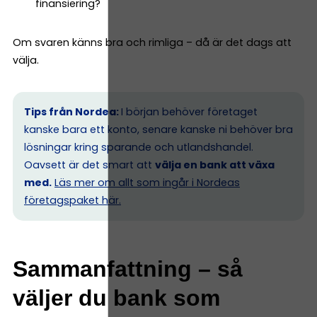
finansiering?
Om svaren känns bra och rimliga – då är det dags att
välja.
Tips från Nordea:
I början behöver företaget
kanske bara ett konto, senare kanske ni behöver bra
lösningar kring sparande och utlandshandel.
Oavsett är det smart att
välja en bank att växa
med.
Läs mer om allt som ingår i Nordeas
företagspaket här.
Sammanfattning – så
väljer du bank som