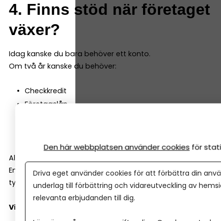
4. Finns stöd när företaget
växer?
Idag kanske du bara behöver ett konto.
Om två år kanske du behöver:
Checkkredit
Företagslån
Leasing
Rådgivning kring investeringar
Den här webbplatsen använder cookies
för sta
Alla banker är inte lika företagsinriktade.
En del är starka på bolån och privatkunder. Andra har
Driva eget använder cookies för att förbättra din anvä
tydligare fokus på småföretag.
underlag till förbättring och vidareutveckling av hems
relevanta erbjudanden till dig.
Viktiga frågor att ställa: