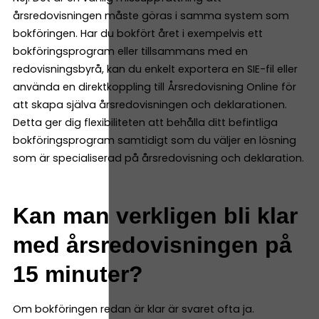
årsredovisningen måste göras i samma system som
bokföringen. Har du bokfört året i exempelvis ett
bokföringsprogram eller tillsammans med en
redovisningsbyrå, kan du enkelt exportera en SIE-fil eller
använda en direktkoppling till Årsredovisning Online för
att skapa själva årsredovisningen och deklarationen.
Detta ger dig flexibiliteten att behålla ditt befintliga
bokföringsprogram samtidigt som du väljer en lösning
som är specialiserad på årsredovisning och deklaration.
Kan man verkligen bli klar
med årsredovisningen på
15 minuter?
Om bokföringen redan är klar är svaret ofta ja.