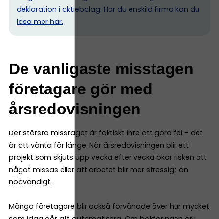
deklaration i aktiebolag. Har du enskild firma kan du
l
äsa mer här.
De vanligaste misstagen
företagare gör med
årsredovisningen
Det största misstaget är faktiskt inte att göra fel – det
är att vänta för länge. När årsredovisningen blir ett
projekt som skjuts upp vecka efter vecka ökar risken att
något missas eller att arbetet blir mer stressigt än
nödvändigt.
Många företagare blir också förvånade över hur mycket
som idag går att automatisera. Om bokföringen är i