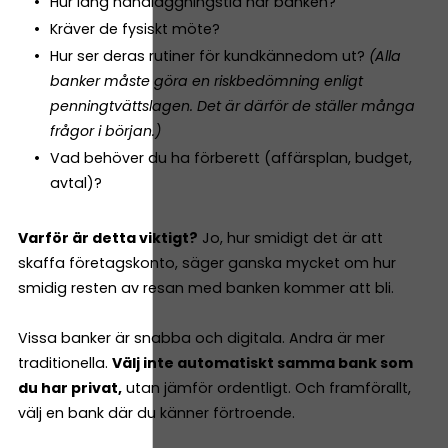
Hur lång handläggningstid har banken?
Kräver de fysiskt möte?
Hur ser deras rutiner för kundkännedom ut?
(Alla
banker måste göra en riskbedömning enligt
penningtvättslagen. Det är därför de ställer många
frågor i början.)
Vad behöver du ha förberett (affärsplan, budget,
avtal)?
Varför är detta viktigt?
Jo, hur smidigt det är att
skaffa företagskonto, säger ganska mycket om hur
smidig resten av resan med banken kommer att bli.
Vissa banker är snabba och digitala. Andra är mer
traditionella.
Välj inte automatiskt samma bank som
du har privat,
utan jämför ordentligt. Och framförallt,
välj en bank där du känner förtroende.