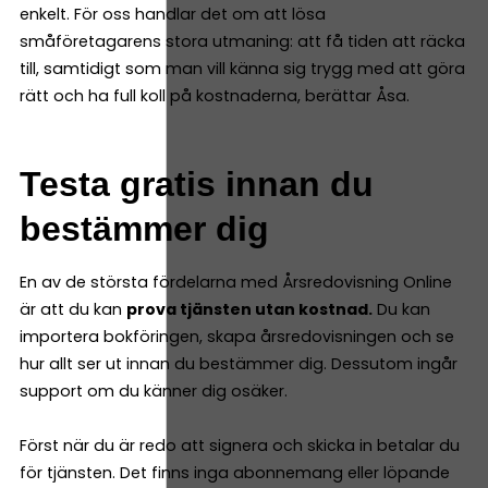
enkelt. För oss handlar det om att lösa
småföretagarens stora utmaning: att få tiden att räcka
till, samtidigt som man vill känna sig trygg med att göra
rätt och ha full koll på kostnaderna, berättar Åsa.
Testa gratis innan du
bestämmer dig
En av de största fördelarna med Årsredovisning Online
är att du kan
prova tjänsten utan kostnad.
Du kan
importera bokföringen, skapa årsredovisningen och se
hur allt ser ut innan du bestämmer dig. Dessutom ingår
support om du känner dig osäker.
Först när du är redo att signera och skicka in betalar du
för tjänsten. Det finns inga abonnemang eller löpande