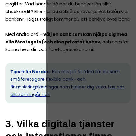
avgifter. Vad händer då när du behöver lån eller
checkkredit? Eller när du också behöver privat bolån via
banken? Högst troligt kommer du att behöva byta bank.
Med andra ord –
välj en bank som kan hjälpa dig med
alla företagets (och dina privata) behov
, och som lär
känna hela din och företagets ekonomi.
Tips från Nordea:
Hos oss på Nordea får du som
småföretagare flexibla bank- och
finansieringslösningar som hjälper dig växa.
Läs om
allt som ingår här.
3. Vilka digitala tjänster