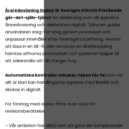
Årsredovisning Online
är Sveriges största fristående
gör-det-själv-tjänst
för aktiebolag som vill upprätta
årsredovisning och deklaration digitalt. Tjänsten guidar
användaren steg-för-steg genom processen och
anpassar innehållet efter företagets bokföring. Genom
att läsa in en SIE-fil, eller använda en direktkoppling
hämtas siffrorna automatiskt och systemet hjälper till
att säkerställa att allt hänger ihop.
Automatiska kontroller minskar risken för fel
och när
allt är klart kan handlingarna signeras med BankID och
skickas in digitalt.
För företag med revisor finns även stöd för
revisionsberättelse.
– Vår ambition har alltid varit att göra det komplicerade