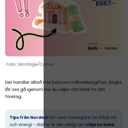
Montage/Canva
Det handlar alltså inte bara om månadsavgiften. Alright,
låt oss gå igenom hur du väljer rätt bank för ditt
företag.
Tips från Nordea!
Att vara företagare tar både tid
och energi – därför är det viktigt att
välja en bank