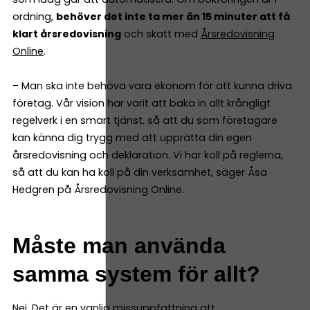
ordning,
behöver det inte ta mer än 15 minuter att få
klart årsredovisning
och skatt med
Årsredovisning
Online
.
– Man ska inte behöva vara ekonom för att kunna driva
företag. Vår vision har varit att baka in allt krångligt
regelverk i en smart tjänst, så att du som företagare
kan känna dig trygg med att upprätta din egen
årsredovisning och deklaration. Vi har koll på reglerna,
så att du kan ha koll på din verksamhet, säger Åsa
Hedgren på Årsredovisning Online.
Måste man använda
samma system för allt?
Nej. Det är en vanlig missuppfattning att