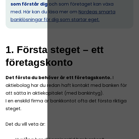
som förstår dig
och som företaget kan växa
med. Här kan du läsa mer om
Nordeas smarta
banklösningar för dig som startar eget.
1. Första steget – ett
företagskonto
Det första du behöver är ett företagskonto.
I
aktiebolag har du redan haft kontakt med banken för
att sätta in aktiekapitalet (med bankintyg).
I en enskild firma är bankkontot ofta det första riktiga
steget.
Det du vill veta är: