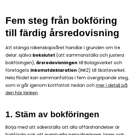
Fem steg från bokföring
till färdig årsredovisning
Att stänga räkenskapsåret handlar i grunden om tre
delar: själva
bokslutet
(att sammanställa och justera
bokföringen),
årsredovisningen
till Bolagsverket och
företagets
inkomstdeklaration
(INK2) till Skatteverket.
Hela flödet kan sammanfattas i fem övergripande steg,
som vi går igenom kortfattat nedan och
mer i detalj på
den här länken
.
1. Stäm av bokföringen
Börja med att säkerställa att alla affärshändelser är
bokförda och att eventuella periodiseringar, lager och