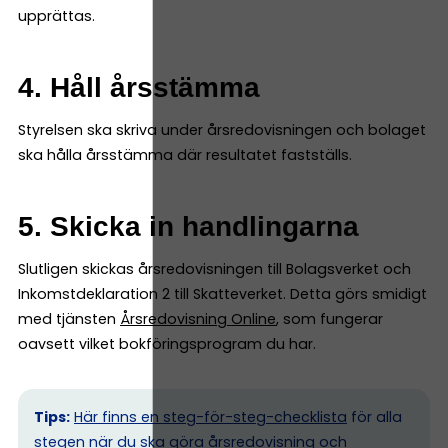
upprättas.
4. Håll årsstämma
Styrelsen ska skriva under årsredovisningen och bolaget
ska hålla årsstämma där resultatet fastställs.
5. Skicka in handlingarna
Slutligen skickas årsredovisningen till Bolagsverket och
Inkomstdeklaration 2 till Skatteverket. Detta görs smidigt
med tjänsten
Årsredovisning Online
, som fungerar
oavsett vilket bokföringsprogram du har.
Tips:
Här finns en steg-för-steg-checklista
för alla
stegen när du ska göra årsredovisning och