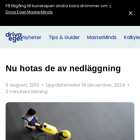
Få tillgång till kunskapen andra bara drömmer om.
»
Driva Eget MasterMinds
Nyheter
Tips & Guider
MasterMinds
Kalkyle
Nu hotas de av nedläggning
6 augusti, 2010
•
Uppdaterades 18 december, 2024
•
2 minuters läsning