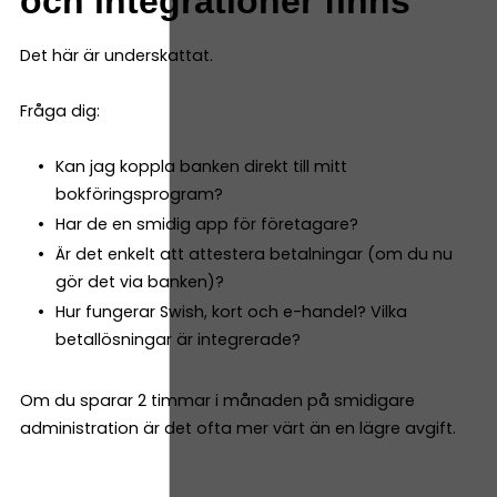
och integrationer finns
Det här är underskattat.
Fråga dig:
Kan jag koppla banken direkt till mitt
bokföringsprogram?
Har de en smidig app för företagare?
Är det enkelt att attestera betalningar (om du nu
gör det via banken)?
Hur fungerar Swish, kort och e-handel? Vilka
betallösningar är integrerade?
Om du sparar 2 timmar i månaden på smidigare
administration är det ofta mer värt än en lägre avgift.