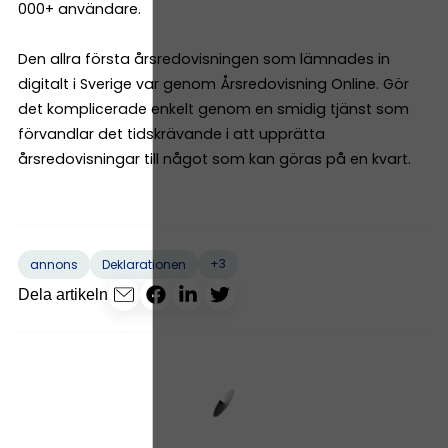
000+ användare.
Den allra första årsredovisningen som lämnades in
digitalt i Sverige var genom Årsredovisning Online. Gör
det komplicerade enkelt genom en smidig tjänst som
förvandlar det tidskrävande i att upprätta
årsredovisningar till något som kan göras på en kvart.
+3
annons
Deklarationen
Dela artikeln