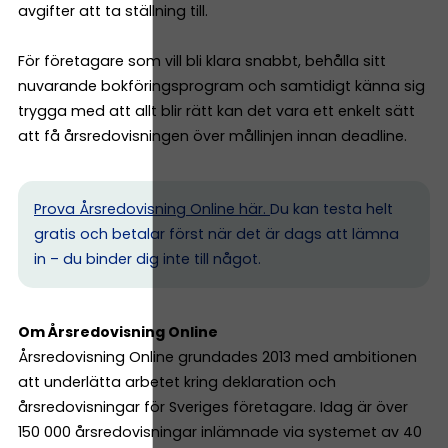
avgifter att ta ställning till.
För företagare som vill bli klara snabbt, behålla sitt
nuvarande bokföringsprogram och samtidigt känna sig
trygga med att allt blir rätt kan det vara ett enkelt sätt
att få årsredovisningen över mållinjen innan deadline.
Prova Årsredovisning Online här.
Du kan testa helt
gratis och betalar först när det är dags att lämna
in – du binder dig inte till något.
Om Årsredovisning Online
Årsredovisning Online grundades 2013 med ambitionen
att underlätta arbetet kring deklaration och
årsredovisningar för Sveriges företagare. Idag är över
150 000 årsredovisningar inlämnade via systemet av 40