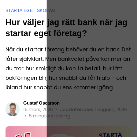
STARTA EGET-SKOLAN
Hur väljer jag rätt bank när jag
startar eget företag?
När du startar företag behöver du en bank. Det
låter självklart. Men bankvalet påverkar mer än
du tror: hur smidigt du kan ta betalt, hur lätt
bokföringen blir, hur snabbt du får hjälp – och
ibland hur snabbt du ens kommer igång.
Gustaf Oscarson
16 mars, 2026
•
Uppdaterades 1 augusti, 2026
•
5 minuters läsning