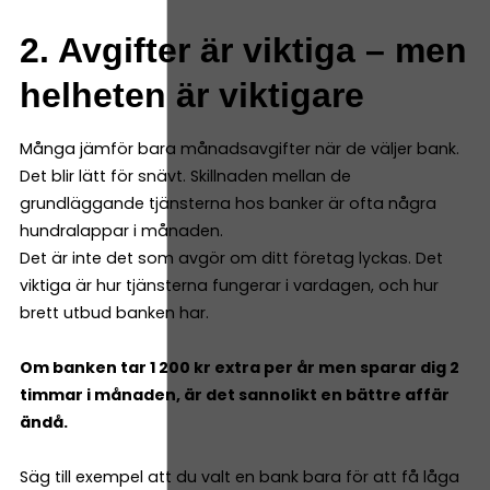
2. Avgifter är viktiga – men
helheten är viktigare
Många jämför bara månadsavgifter när de väljer bank.
Det blir lätt för snävt. Skillnaden mellan de
grundläggande tjänsterna hos banker är ofta några
hundralappar i månaden.
Det är inte det som avgör om ditt företag lyckas. Det
viktiga är hur tjänsterna fungerar i vardagen, och hur
brett utbud banken har.
Om banken tar 1 200 kr extra per år men sparar dig 2
timmar i månaden, är det sannolikt en bättre affär
ändå.
Säg till exempel att du valt en bank bara för att få låga