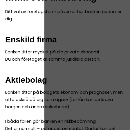
Ditt val av företagsform påverkar hur banken bedömer
dig.
Enskild firma
Banken tittar mycket på din privata ekonomi.
Du och företaget är samma juridiska person.
Aktiebolag
Banken tittar på bolagets ekonomi och prognoser, men
ofta också på dig som ägare (för lån kan de kräva
borgen och andra säkerheter).
I båda fallen gör banken en riskbedömning.
Det är normalt – och inget personligt. Därför kan det