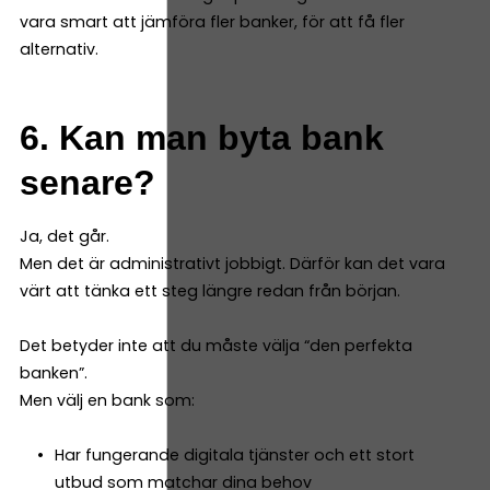
vara smart att jämföra fler banker, för att få fler
alternativ.
6. Kan man byta bank
senare?
Ja, det går.
Men det är administrativt jobbigt. Därför kan det vara
värt att tänka ett steg längre redan från början.
Det betyder inte att du måste välja “den perfekta
banken”.
Men välj en bank som:
Har fungerande digitala tjänster och ett stort
utbud som matchar dina behov