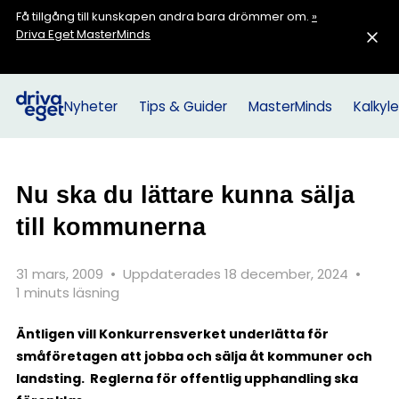
Få tillgång till kunskapen andra bara drömmer om.
»
Driva Eget MasterMinds
Nyheter
Tips & Guider
MasterMinds
Kalkyle
Nu ska du lättare kunna sälja
till kommunerna
31 mars, 2009
•
Uppdaterades 18 december, 2024
•
1 minuts läsning
Äntligen vill Konkurrensverket underlätta för
småföretagen att jobba och sälja åt kommuner och
landsting. Reglerna för offentlig upphandling ska