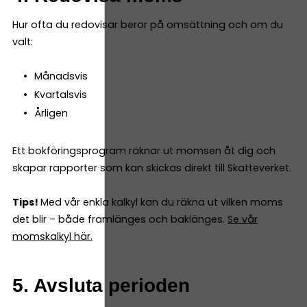
Hur ofta du redovisar beror på omsättning och om du
valt:
Månadsvis
Kvartalsvis
Årligen
Ett bokföringsprogram räknar ut momsen åt dig och
skapar rapporter som kan skickas direkt till Skatteverket.
Tips!
Med vår enkla kalkyl kan du räkna ut vilken moms
det blir – både framlänges och baklänges.
Se vår
momskalkyl här.
5. Avsluta perioden