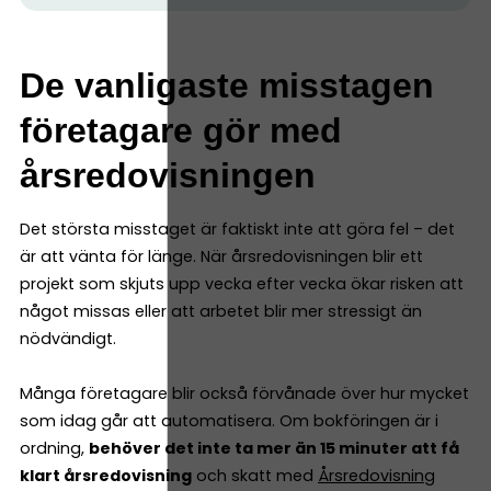
De vanligaste misstagen
företagare gör med
årsredovisningen
Det största misstaget är faktiskt inte att göra fel – det
är att vänta för länge. När årsredovisningen blir ett
projekt som skjuts upp vecka efter vecka ökar risken att
något missas eller att arbetet blir mer stressigt än
nödvändigt.
Många företagare blir också förvånade över hur mycket
som idag går att automatisera. Om bokföringen är i
ordning,
behöver det inte ta mer än 15 minuter att få
klart årsredovisning
och skatt med
Årsredovisning