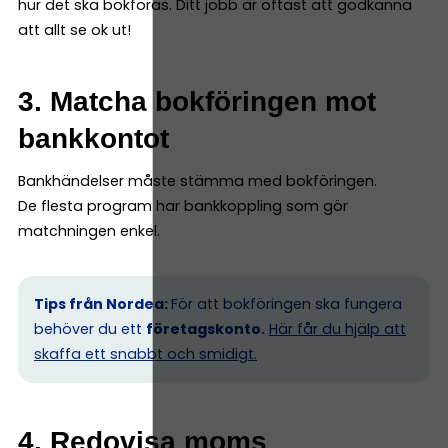
hur det ska bokföras. Ditt jobb är oftast att godkänna
att allt se ok ut!
3. Matcha bokföringen mot
bankkontot
Bankhändelser måste stämma med bokföringen.
De flesta program har bankkoppling som gör
matchningen enkel.
Tips från Nordea:
För att bokföringen ska fungera
behöver du ett
företagskonto.
Här får du hjälp att
skaffa ett snabbt och smidigt.
4. Redovisa moms