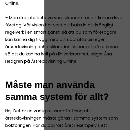
Online
.
– Man ska inte behöva vara ekonom för att kunna driva
företag. Vår vision har varit att baka in allt krångligt
regelverk i en smart tjänst, så att du som företagare
kan känna dig trygg med att upprätta din egen
årsredovisning och deklaration. Vi har koll på reglerna,
så att du kan ha koll på din verksamhet, säger Åsa
Hedgren på Årsredovisning Online.
Måste man använda
samma system för allt?
Nej. Det är en vanlig missuppfattning att
årsredovisningen måste göras i samma system som
bokföringen. Har du bokfört året i exempelvis ett