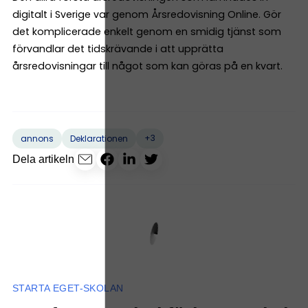
digitalt i Sverige var genom Årsredovisning Online. Gör
det komplicerade enkelt genom en smidig tjänst som
förvandlar det tidskrävande i att upprätta
årsredovisningar till något som kan göras på en kvart.
+3
annons
Deklarationen
Dela artikeln
STARTA EGET-SKOLAN