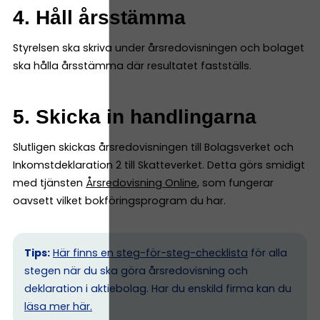
4. Håll årsstämma
Styrelsen ska skriva under årsredovisningen och bolaget
ska hålla årsstämma där resultatet fastställs.
5. Skicka in handlingarna
Slutligen skickas årsredovisningen till Bolagsverket och
Inkomstdeklaration 2 till Skatteverket. Detta görs smidigt
med tjänsten
Årsredovisning Online
, som fungerar
oavsett vilket bokföringsprogram du har.
Tips:
Här finns en steg-för-steg-checklista
för alla
stegen när du ska göra årsredovisning och
deklaration i aktiebolag. Har du enskild firma kan du
l
äsa mer här.