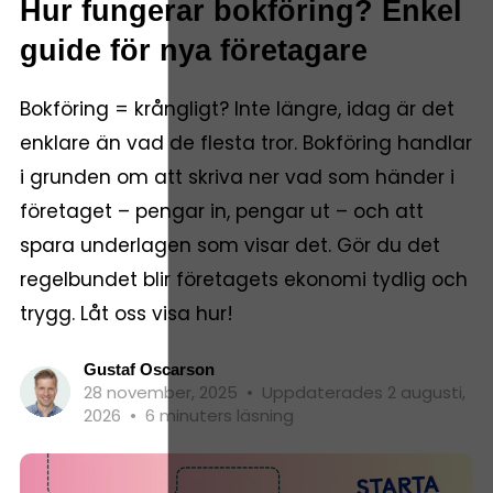
Hur fungerar bokföring? Enkel
guide för nya företagare
Bokföring = krångligt? Inte längre, idag är det
enklare än vad de flesta tror. Bokföring handlar
i grunden om att skriva ner vad som händer i
företaget – pengar in, pengar ut – och att
spara underlagen som visar det. Gör du det
regelbundet blir företagets ekonomi tydlig och
trygg. Låt oss visa hur!
Gustaf Oscarson
28 november, 2025
•
Uppdaterades 2 augusti,
2026
•
6 minuters läsning