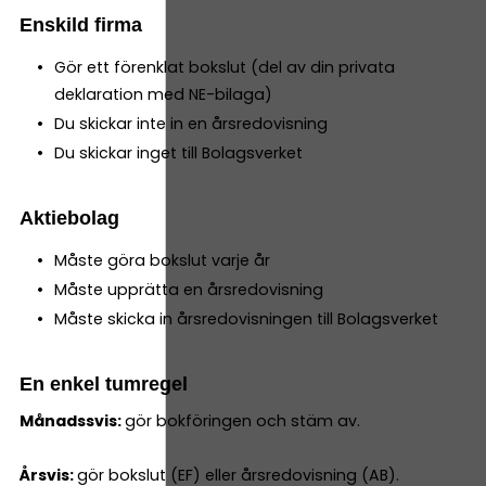
Enskild firma
Gör ett förenklat bokslut (del av din privata
deklaration med NE-bilaga)
Du skickar inte in en årsredovisning
Du skickar inget till Bolagsverket
Aktiebolag
Måste göra bokslut varje år
Måste upprätta en årsredovisning
Måste skicka in årsredovisningen till Bolagsverket
En enkel tumregel
Månadssvis:
gör bokföringen och stäm av.
Årsvis:
gör bokslut (EF) eller årsredovisning (AB).