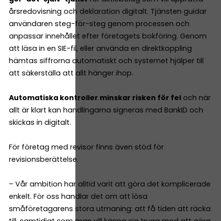
årsredovisning och deklaration digitalt. Tjänsten guidar
användaren steg-för-steg genom processen och
anpassar innehållet efter företagets bokföring. Genom
att läsa in en SIE-fil, eller använda en direktkoppling
hämtas siffrorna automatiskt och systemet hjälper till
att säkerställa att allt hänger ihop.
Automatiska kontroller minskar risken för fel
och när
allt är klart kan handlingarna signeras med BankID och
skickas in digitalt.
För företag med revisor finns även stöd för
revisionsberättelse.
– Vår ambition har alltid varit att göra det komplicerade
enkelt. För oss handlar det om att lösa
småföretagarens stora utmaning: att få tiden att räcka
till, samtidigt som man vill känna sig trygg med att göra