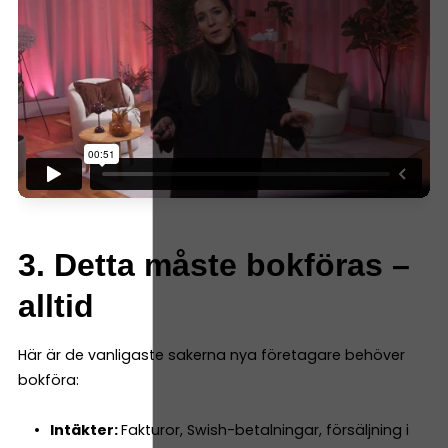
3. Detta måste bokföras –
alltid
Här är de vanligaste sakerna nya företagare behöver
bokföra:
Intäkter:
Fakturor, Swish-betalningar, försäljning i