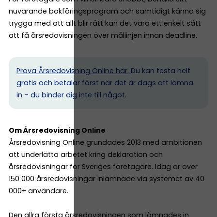
nuvarande bokföringsprogram och samtidigt känna sig
trygga med att allt blir rätt kan det vara ett enkelt sätt
att få årsredovisningen över mållinjen innan deadline.
Prova Årsredovisning Online här.
Du kan testa helt
gratis och betalar först när det är dags att lämna
in – du binder dig inte till något.
Om Årsredovisning Online
Årsredovisning Online grundades 2013 med ambitionen
att underlätta arbetet kring deklaration och
årsredovisningar för Sveriges företagare. Idag är över
150 000 årsredovisningar inlämnade via systemet av 40
000+ användare.
Den allra första årsredovisningen som lämnades in