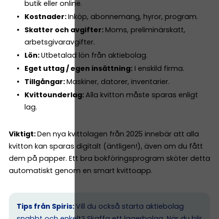
butik eller online.
Kostnader:
Inköp, abonnemang, hyror, program.
Skatter och avgifter:
Moms, preliminärskatt,
arbetsgivaravgifter.
Lön:
Utbetalad lön från aktiebolag.
Eget uttag / egen insättning:
I enskild firma.
Tillgångar:
Maskiner, datorer, inventarier.
Kvittounderlag:
Alla kvitton måste sparas enligt
lag.
Viktigt:
Den nya kvittolagen från 2025 innebär att alla
kvitton kan sparas digitalt (äntligen!), även om du fått
dem på papper. Ett bra bokföringsprogram sköter detta
automatiskt genom en smart kvittoapp.
Tips från Spiris:
Vill du också starta aktiebolag
snabbt och enkelt? Skaffa ett lagerbolag. När du blir