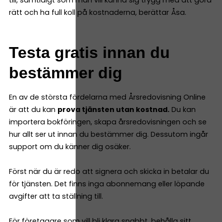
rätt och ha full koll på kostnaderna, berättar Åsa.
Testa gratis innan du
bestämmer dig
En av de största fördelarna med Årsredovisning Online
är att du kan
prova tjänsten utan kostnad.
Du kan
importera bokföringen, skapa årsredovisningen och se
hur allt ser ut innan du bestämmer dig. Dessutom ingår
support om du känner dig osäker.
Först när du är redo att signera och skicka in betalar du
för tjänsten. Det finns inga abonnemang eller löpande
avgifter att ta ställning till.
För företagare som vill bli klara snabbt, behålla sitt