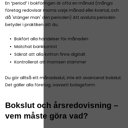
En “period” i bokföringen är ofta en månad (många
företag redovisar moms varje månad eller kvartal, och
då 'stänger man' den perioden) Att avsluta perioden
betyder i praktiken att du:
Bokfört alla händelser för månaden
Matchat bankkontot
Säkrat att alla kvitton finns digitalt
Kontrollerat att momsen stämmer
Du gör alltså ett månadsslut, inte ett avancerat bokslut.
Det gäller alla företag, oavsett bolagsform.
Bokslut och årsredovisning –
vem måste göra vad?