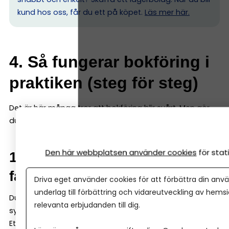
kund hos oss, får du ett på köpet.
Läs mer här.
4. Så fungerar bokföring i
praktiken (steg för steg)
Det är här många tror att bokföring blir svårt. Men gör
du det enkelt, så är det enkelt. Här är grunderna:
Den här webbplatsen använder cookies
för sta
1. Samla alla kvitton och
fakturor digitalt
Driva eget använder cookies för att förbättra din anvä
underlag till förbättring och vidareutveckling av hems
Du ska inte spara kvitton och fakturor löst – de ska in i
relevanta erbjudanden till dig.
systemet.
Ett bra bokföringsprogram kan både ta emot digitala