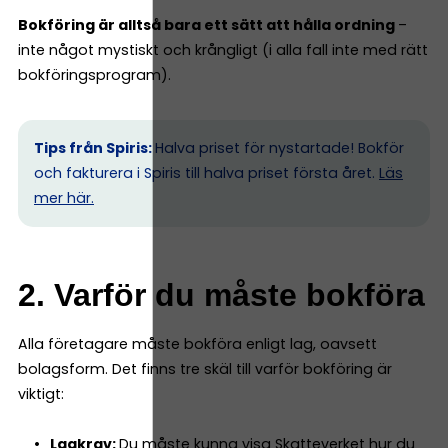
Bokföring är alltså bara ett sätt att hålla ordning
–
inte något mystiskt och krångligt (i alla fall inte med rätt
bokföringsprogram).
Tips från Spiris:
Halva priset för nystartade! Bokför
och fakturera i Spiris till halva priset första året.
Läs
mer här.
2. Varför du måste bokföra
Alla företagare måste bokföra enligt lag, oavsett
bolagsform. Det finns tre skäl till varför bokföring är
viktigt:
Lagkrav:
Du måste kunna visa Skatteverket hur du