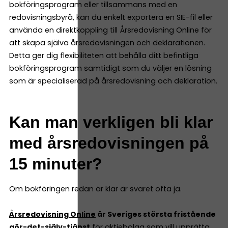
bokföringsprogram eller tillsammans med en
redovisningsbyrå, kan du enkelt exportera en SIE-fil eller
använda en direktkoppling till Årsredovisning Online för
att skapa själva årsredovisningen och deklarationen.
Detta ger dig flexibiliteten att behålla ditt befintliga
bokföringsprogram samtidigt som du väljer en lösning
som är specialiserad på årsredovisning och deklaration.
Kan man verkligen bli klar
med årsredovisningen på
15 minuter?
Om bokföringen redan är klar är svaret ofta ja.
Årsredovisning Online
är Sveriges största fristående
gör-det-själv-tjänst
för aktiebolag som vill upprätta