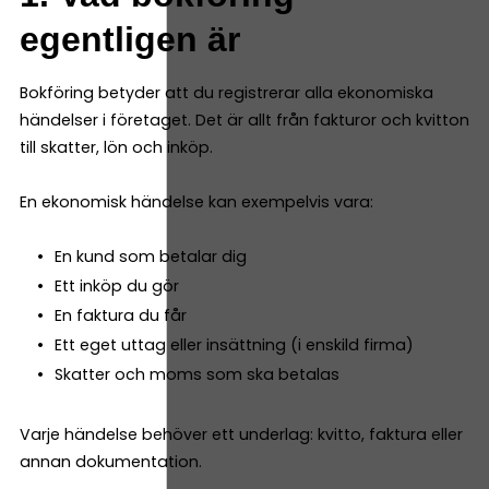
egentligen är
Bokföring betyder att du registrerar alla ekonomiska
händelser i företaget. Det är allt från fakturor och kvitton
till skatter, lön och inköp.
En ekonomisk händelse kan exempelvis vara:
En kund som betalar dig
Ett inköp du gör
En faktura du får
Ett eget uttag eller insättning (i enskild firma)
Skatter och moms som ska betalas
Varje händelse behöver ett underlag: kvitto, faktura eller
annan dokumentation.