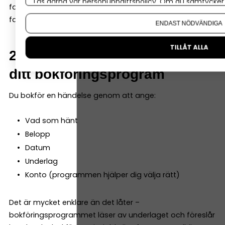
Läs gärna vår
personuppgiftspolicy
. Om du samtycker t
fakturor och enkelt scanna in kvitton och fysiska
Om du vill ändra ditt val i efterhand hittar du den möjl
fakturor – så att du samlar allt i programmet direkt.
ENDAST NÖDVÄNDIGA
TILLÅT ALLA
2. Registrera varje händelse i
ditt bokföringsprogram
Du bokför en händelse genom att ange:
Vad som hänt
Belopp
Datum
Underlag
Konto (programmen hjälper dig välja rätt)
Det är mycket enklare än det låter –
bokföringsprogrammet läser av underlaget och föreslår