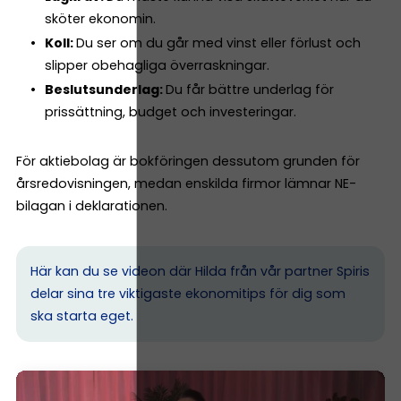
sköter ekonomin.
Koll:
Du ser om du går med vinst eller förlust och
slipper obehagliga överraskningar.
Beslutsunderlag:
Du får bättre underlag för
prissättning, budget och investeringar.
För aktiebolag är bokföringen dessutom grunden för
årsredovisningen, medan enskilda firmor lämnar NE-
bilagan i deklarationen.
Här kan du se videon där Hilda från vår partner Spiris
delar sina tre viktigaste ekonomitips för dig som
ska starta eget.