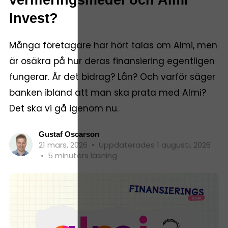
Invest?
Många företagare har hört talas om Almi, men
är osäkra på hur deras finansiering egentligen
fungerar. Är det bidrag? Lån? Och varför säger
banken ibland att man ska prata med Almi?
Det ska vi gå igenom nu.
Gustaf Oscarson
21 mars, 2026
•
Uppdaterades 1 augusti, 2026
•
5 minuters läsning