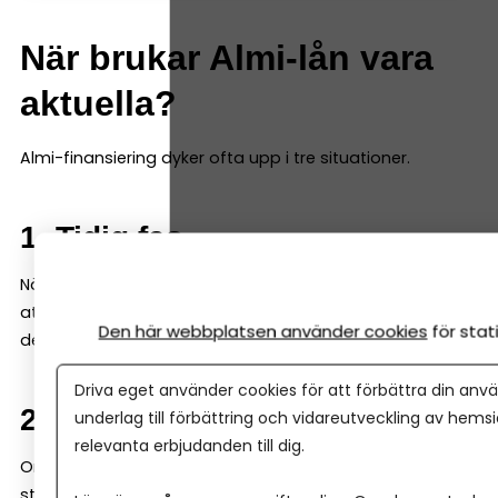
När brukar Almi-lån vara
aktuella?
Almi-finansiering dyker ofta upp i tre situationer.
1. Tidig fas
När ett företag fortfarande är ungt kan banken tycka
att underlaget är begränsat. Då kan Almi gå in med en
Den här webbplatsen använder cookies
för sta
del av finansieringen – ofta genom ett s k mikrolån.
Driva eget använder cookies för att förbättra din anvä
2. Tillväxt och expansion
underlag till förbättring och vidareutveckling av hems
relevanta erbjudanden till dig.
Om ett företag vill växa snabbt kan kapitalbehovet bli
större än vad banken är bekväm med. Här kan Almi