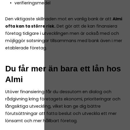
verifieringsmedel
Den viktigaste skillnaden mot en vanlig bank är att
Almi
ofta kan ta större risk.
Det gör att de kan finansiera
företag tidigare i utvecklingen men är också med och
möjliggör satsningar tillsammans med bank även i mer
etablerade företag.
Du får mer än bara ett lån hos
Almi
Utöver finansiering får du dessutom en dialog och
rådgivning kring företagets ekonomi, prioriteringar och
långsiktiga utveckling, vilket kan ge dig bättre
förutsättningar att fatta beslut och utveckla ett mer
lönsamt och mer hållbart företag.