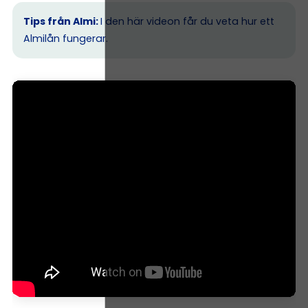
Tips från Almi:
I den här videon får du veta hur ett
Almilån fungerar.