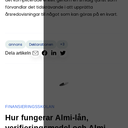
förvandlar det tidskrävande i att upprätta
årsredovisningar till något som kan göras på en kvart.
+3
annons
Deklarationen
Dela artikeln
FINANSIERINGSSKOLAN
Hur fungerar Almi-lån,
verifieringsmedel och Almi