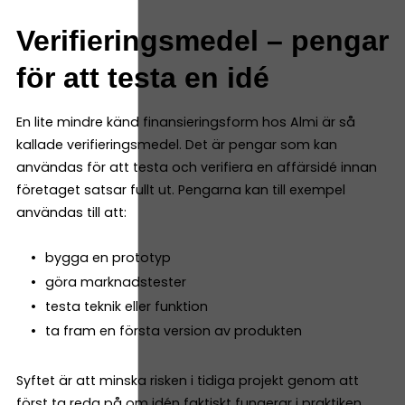
Verifieringsmedel – pengar
för att testa en idé
En lite mindre känd finansieringsform hos Almi är så
kallade verifieringsmedel. Det är pengar som kan
användas för att testa och verifiera en affärsidé innan
företaget satsar fullt ut. Pengarna kan till exempel
användas till att:
bygga en prototyp
göra marknadstester
testa teknik eller funktion
ta fram en första version av produkten
Syftet är att minska risken i tidiga projekt genom att
först ta reda på om idén faktiskt fungerar i praktiken.