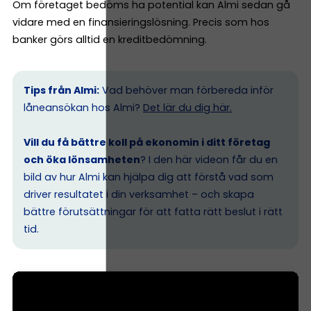
Om företaget bedöms ha potential kan Almi sedan gå
vidare med en finansieringslösning. Precis som hos
banker görs alltid en kreditbedömning.
Tips från Almi:
Vad behöver man förbereda inför
låneansökan hos Almi?
Det lär du dig här.
Vill du få bättre koll på ekonomin i ditt företag
och öka lönsamheten
? I den här videon får du en
bild av hur Almi kan hjälpa dig att förstå vad som
driver resultatet i din verksamhet – och skapa
bättre förutsättningar för att fatta rätt beslut i rätt
tid.