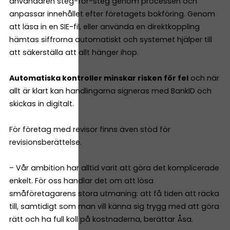
användaren steg-för-steg genom processen och
anpassar innehållet efter företagets bokföring. Genom
att läsa in en SIE-fil, eller använda en direktkoppling
hämtas siffrorna automatiskt och systemet hjälper till
att säkerställa att allt hänger ihop.
Automatiska kontroller minskar risken för fel
och när
allt är klart kan handlingarna signeras med BankID och
skickas in digitalt.
För företag med revisor finns även stöd för
revisionsberättelse.
– Vår ambition har alltid varit att göra det komplicerade
enkelt. För oss handlar det om att lösa
småföretagarens stora utmaning: att få tiden att räcka
till, samtidigt som man vill känna sig trygg med att göra
rätt och ha full koll på kostnaderna, berättar Åsa.