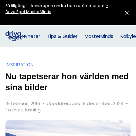
Få tillgång till kunskapen andra bara drömmer om.
»
Driva Eget MasterMinds
Nyheter
Tips & Guider
MasterMinds
Kalkyle
INSPIRATION
Nu tapetserar hon världen med
sina bilder
19 februari, 2016
•
Uppdaterades 18 december, 2024
•
1 minuts läsning