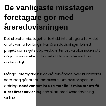
De vanligaste misstagen
företagare gör med
årsredovisningen
Det största misstaget är faktiskt inte att göra fel – det
är att vänta för länge. När årsredovisningen blir ett
projekt som skjuts upp vecka efter vecka ökar risken att
något missas eller att arbetet blir mer stressigt än
nödvändigt.
Många företagare blir också förvånade över hur mycket
som idag går att automatisera. Om bokföringen är i
ordning,
behöver det inte ta mer än 15 minuter att få
klart årsredovisning
och skatt med
Årsredovisning
Online
.