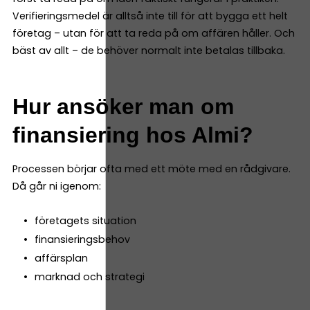
Verifieringsmedel är alltså inte till för att bygga ett helt
företag – utan för att ta reda på om affären håller. Och
bäst av allt – de behöver normalt inte betalas tillbaka.
Hur ansöker man om
finansiering hos Almi?
Processen börjar ofta med ett möte med en rådgivare.
Då går ni igenom:
företagets situation
finansieringsbehov
affärsplan
marknad och strategi