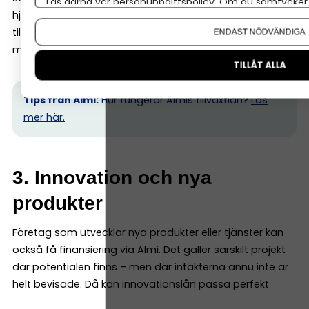
Läs gärna vår
personuppgiftspolicy
. Om du samtycker t
hjälpa till med exempelvis företagslån eller
Om du vill ändra ditt val i efterhand hittar du den möjl
tillväxtlån, ofta i kombination med bank för att
ENDAST NÖDVÄNDIGA
möjliggöra hela satsningen.
TILLÅT ALLA
Tips från Almi:
Hur fungerar Almis tillväxtlån?
Läs
mer här.
3. Innovation och nya
produkter
Företag som utvecklar nya produkter eller tjänster kan
också få finansiering via Almi. Det gäller särskilt projekt
där potentialen finns – men där intäkterna ännu inte är
helt bevisade. Då kan innovationslån passa perfekt.