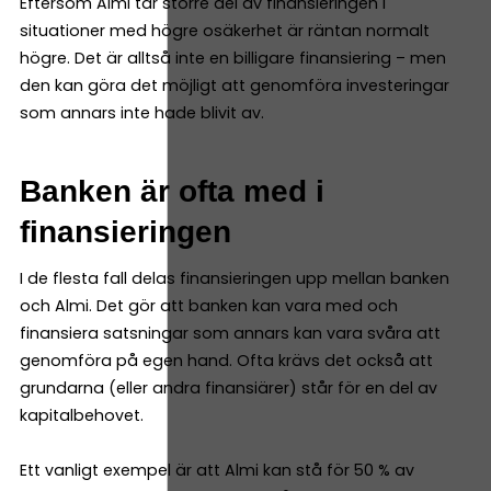
Eftersom Almi tar större del av finansieringen i
situationer med högre osäkerhet är räntan normalt
högre. Det är alltså inte en billigare finansiering – men
den kan göra det möjligt att genomföra investeringar
som annars inte hade blivit av.
Banken är ofta med i
finansieringen
I de flesta fall delas finansieringen upp mellan banken
och Almi. Det gör att banken kan vara med och
finansiera satsningar som annars kan vara svåra att
genomföra på egen hand. Ofta krävs det också att
grundarna (eller andra finansiärer) står för en del av
kapitalbehovet.
Ett vanligt exempel är att Almi kan stå för 50 % av