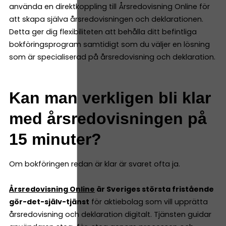
använda en direktkoppling till Årsredovisning Online för
att skapa själva årsredovisningen och deklarationen.
Detta ger dig flexibiliteten att behålla ditt befintliga
bokföringsprogram samtidigt som du väljer en lösning
som är specialiserad på årsredovisning och deklaration.
Kan man verkligen bli klar
med årsredovisningen på
15 minuter?
Om bokföringen redan är klar är svaret ofta ja.
Årsredovisning Online
är Sveriges största fristående
gör-det-själv-tjänst
för aktiebolag som vill upprätta
årsredovisning och deklaration digitalt. Tjänsten guidar