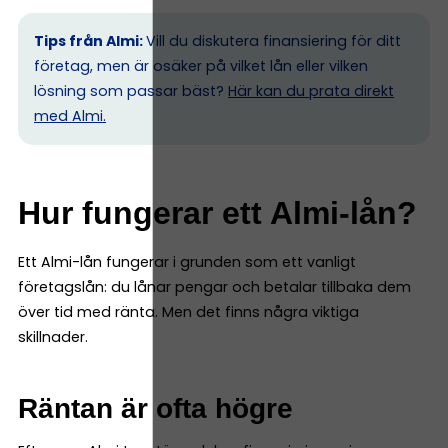
Tips från Almi:
Vill du diskutera finansiering för ditt
företag, men är osäker på vilket lån eller vilken
lösning som passar bäst?
Här kan du prata direkt
med Almi.
Hur fungerar ett Almi-lån?
Ett Almi-lån fungerar i grunden som ett vanligt
företagslån: du lånar pengar och betalar tillbaka dem
över tid med ränta. Men det finns några viktiga
skillnader.
Räntan är ofta högre