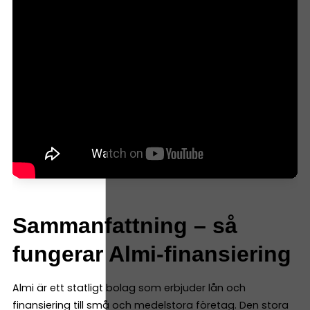
Sammanfattning – så
fungerar Almi-finansiering
Almi är ett statligt bolag som erbjuder lån och
finansiering till små och medelstora företag. Den stora