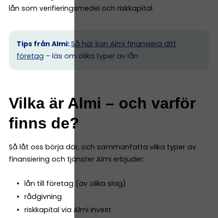
lån som verifieringsmedel och riskkapital.
Tips från Almi:
Så här kan Almi finansiera ditt
företag
– läs om olika typer av lån
Vilka är Almi – och varför
finns de?
Så låt oss börja där, och sammanfatta vilka typer av
finansiering och tjänster Almi erbjuder:
lån till företag (av olika slag)
rådgivning
riskkapital via Almi Invest