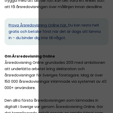
trygga med att allt blir rätt kan det vara ett enkelt sätt
att få årsredovisningen över mållinjen innan deadline.
Prova Årsredovisning Online här.
Du kan testa helt
gratis och betalar först när det är dags att lämna
in – du binder dig inte till något.
Om Årsredovisning Online
Årsredovisning Online grundades 2013 med ambitionen
att underlätta arbetet kring deklaration och
årsredovisningar för Sveriges företagare. Idag är över
150 000 årsredovisningar inlämnade via systemet av 40
000+ användare.
Den allra första årsredovisningen som lämnades in
digitalt i Sverige var genom Årsredovisning Online. Gör
det komplicerade enkelt genom en smidig tjänst som