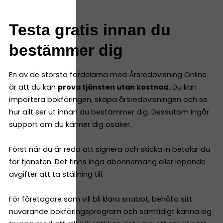
Testa gratis innan du
bestämmer dig
En av de största fördelarna med Årsredovisning Online
är att du kan
prova tjänsten utan kostnad.
Du kan
importera bokföringen, skapa årsredovisningen och se
hur allt ser ut innan du bestämmer dig. Dessutom ingår
support om du känner dig osäker.
Först när du är redo att signera och skicka in betalar du
för tjänsten. Det finns inga abonnemang eller löpande
avgifter att ta ställning till.
För företagare som vill bli klara snabbt, behålla sitt
nuvarande bokföringsprogram och samtidigt känna sig