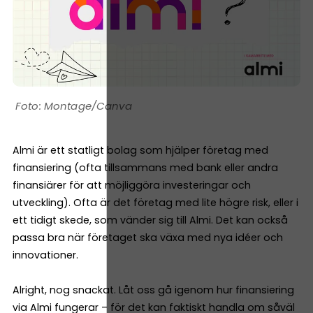
Montage/Canva
Almi är ett statligt bolag som hjälper företag med
finansiering (ofta tillsammans med bank eller andra
finansiärer för att möjliggöra investeringar och
utveckling). Ofta är det företag med lite högre risk, eller i
ett tidigt skede, som vänder sig till Almi. Det kan också
passa bra när företaget ska växa med nya idéer och
innovationer.
Alright, nog snackat. Låt oss gå igenom hur finansiering
via Almi fungerar – för det kan faktiskt handla om såväl