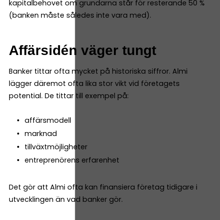
kapitalbehovet om grundarna står för resterande 50 %
(banken måste således inte vara med).
Affärsidén väger tungt
Banker tittar ofta mycket på historiska siffror. Almi
lägger däremot ofta lika stor vikt vid företagets
potential. De tittar till exempel på:
affärsmodell
marknad
tillväxtmöjligheter
entreprenörens erfarenhet
Det gör att Almi ofta kan finansiera företag tidigare i
utvecklingen än vad banker gör.