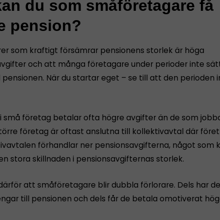
kan du som småföretagare få
e pension?
rer som kraftigt försämrar pensionens storlek är höga
vgifter och att många företagare under perioder inte sät
l pensionen. När du startar eget – se till att den perioden in
i små företag betalar ofta högre avgifter än de som jobbar
törre företag är oftast anslutna till kollektivavtal där för
ktivavtalen förhandlar ner pensionsavgifterna, något som 
en stora skillnaden i pensionsavgifternas storlek.
därför att småföretagare blir dubbla förlorare. Dels har de
ngar till pensionen och dels får de betala omotiverat höga