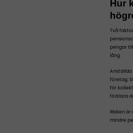
Hur 
högr
Två fakto
pensionsa
pengar til
lång.
Anställda 
företag. S
för kolle
förklara d
Risken är 
mindre pe