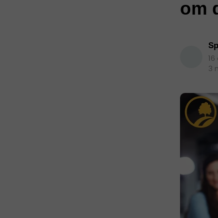
om d
Sp
16
3 