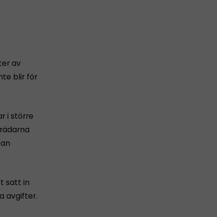
ter av
te blir för
 i större
eträdarna
kan
t satt in
 avgifter.