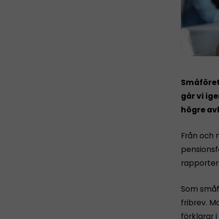
Småföret
går vi ig
högre av
Från och m
pensionsf
rapporter
Som småfö
fribrev. M
förklarar 