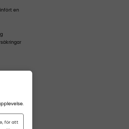
infört en
ng
rsäkringar
en
brev.
upplevelse.
, för att