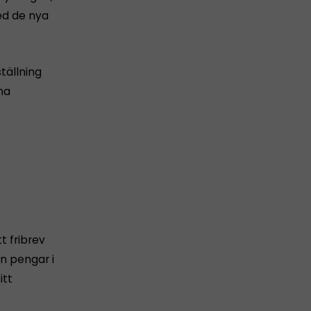
ed de nya
tällning
na
t fribrev
in pengar i
itt