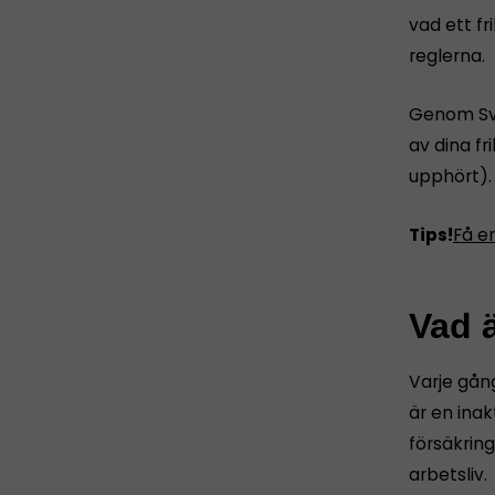
vad ett f
reglerna.
Genom Sve
av dina fr
upphört).
Tips!
Få e
Vad ä
Varje gång
är en inak
försäkring
arbetsliv.