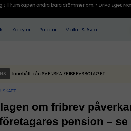
ång till kunskapen andra bara drömmer om.
» Driva Eget Ma
ds
Kalkyler
Poddar
Mallar & Avtal
NS
Innehåll från
SVENSKA FRIBREVSBOLAGET
& SKATT
lagen om fribrev påverka
öretagares pension – se