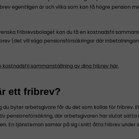
ribrev egentligen är och vilka som kan få högre pension m
nska Fribrevsbolaget kan du få en kostnadsfri sammans
ibrev (det vill säga pensionsförsäkringar där inbetalningar
n kostnadsfri sammanställning av dina fribrev här.
r ett fribrev?
 du byter arbetsgivare får du det som kallas för fribrev. Et
tiv pensionsförsäkring, där arbetsgivaren har slutat sätta 
en. En tjänsteman samlar på sig i snitt åtta fribrev under s