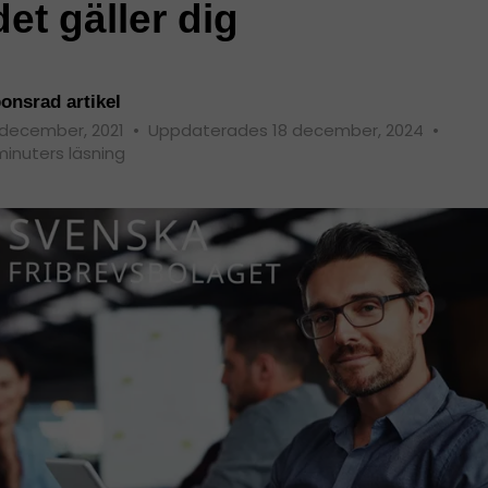
et gäller dig
onsrad artikel
 december, 2021
•
Uppdaterades 18 december, 2024
•
minuters läsning