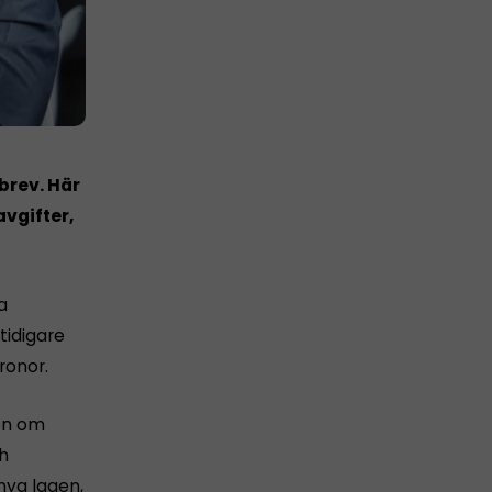
brev. Här
vgifter,
a
tidigare
ronor.
en om
ch
nya lagen,