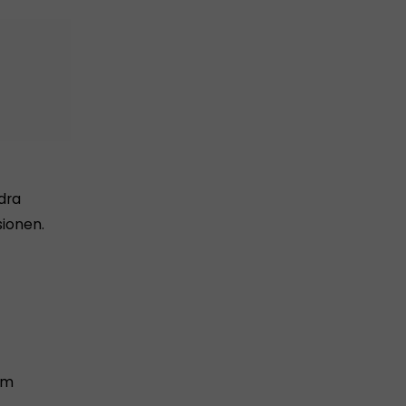
dra
sionen.
om