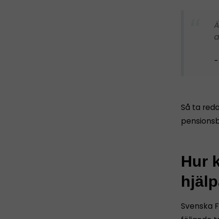
Ä
a
Så ta red
pensionsbo
Hur 
hjälp
Svenska F