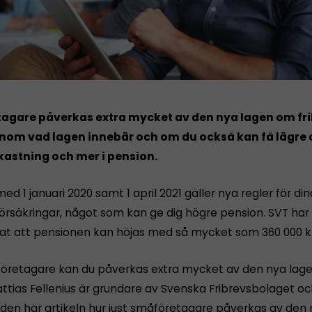
agare påverkas extra mycket av den nya lagen om fri
enom vad lagen innebär och om du också kan få lägre a
kastning och mer i pension.
ed 1 januari 2020 samt 1 april 2021 gäller nya regler för din
örsäkringar, något som kan ge dig högre pension. SVT har 
at att pensionen kan höjas med så mycket som 360 000 k
retagare kan du påverkas extra mycket av den nya lag
attias Fellenius är grundare av Svenska Fribrevsbolaget o
i den här artikeln hur just småföretagare påverkas av den 