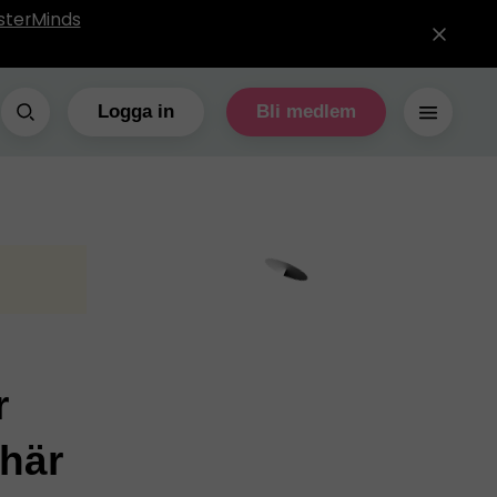
sterMinds
Logga in
Bli medlem
r
 här