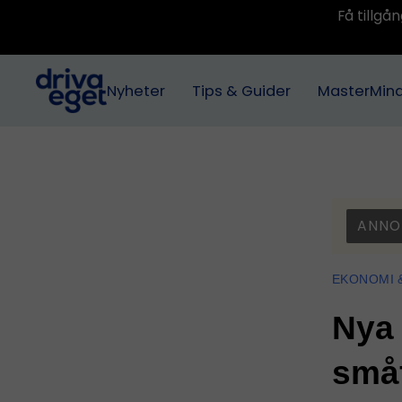
Få tillg
Nyheter
Tips & Guider
MasterMin
ANNO
EKONOMI 
Nya 
småf