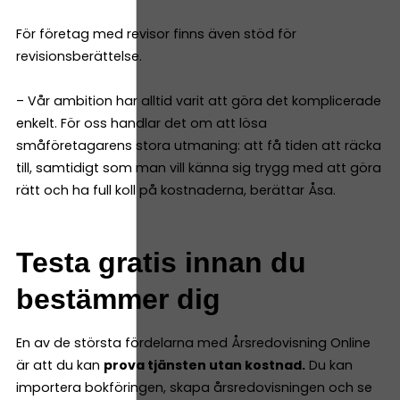
För företag med revisor finns även stöd för
revisionsberättelse.
– Vår ambition har alltid varit att göra det komplicerade
enkelt. För oss handlar det om att lösa
småföretagarens stora utmaning: att få tiden att räcka
till, samtidigt som man vill känna sig trygg med att göra
rätt och ha full koll på kostnaderna, berättar Åsa.
Testa gratis innan du
bestämmer dig
En av de största fördelarna med Årsredovisning Online
är att du kan
prova tjänsten utan kostnad.
Du kan
importera bokföringen, skapa årsredovisningen och se