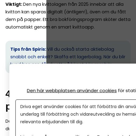
Viktigt:
Den nya kvittolagen från 2025 innebär att alla
kvitton kan sparas digitalt (äntligen!), även om du fått
dem på papper. Ett bra bokföringsprogram sköter detta
automatiskt genom en smart kvittoapp.
Tips från Spiris:
Vill du också starta aktiebolag
snabbt och enkelt? Skaffa ett lagerbolag. När du blir
kund hos oss, får du ett på köpet.
Läs mer här.
Den här webbplatsen använder cookies
för sta
4. Så fungerar bokföring i
praktiken (steg för steg)
Driva eget använder cookies för att förbättra din anvä
underlag till förbättring och vidareutveckling av hems
Det är här många tror att bokföring blir svårt. Men gör
relevanta erbjudanden till dig.
du det enkelt, så är det enkelt. Här är grunderna: