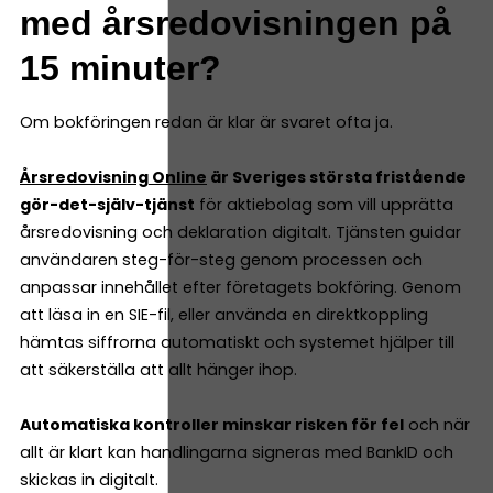
med årsredovisningen på
15 minuter?
Om bokföringen redan är klar är svaret ofta ja.
Årsredovisning Online
är Sveriges största fristående
gör-det-själv-tjänst
för aktiebolag som vill upprätta
årsredovisning och deklaration digitalt. Tjänsten guidar
användaren steg-för-steg genom processen och
anpassar innehållet efter företagets bokföring. Genom
att läsa in en SIE-fil, eller använda en direktkoppling
hämtas siffrorna automatiskt och systemet hjälper till
att säkerställa att allt hänger ihop.
Automatiska kontroller minskar risken för fel
och när
allt är klart kan handlingarna signeras med BankID och
skickas in digitalt.