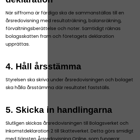
När siffrorna är färdiga ska de sammanställas till en
årsredovisning med resultaträkning, balansräkning,
förvaltningsberättelse och noter. Samtidigt räknas
bolagsskatten fram och företagets deklaration
upprättas.
4. Håll årsstämma
Styrelsen ska skriva under årsredovisningen och bolaget
ska hålla årsstämma där resultatet fastställs.
5. Skicka in handlingarna
Slutligen skickas årsredovisningen till Bolagsverket och
Inkomstdeklaration 2 till Skatteverket. Detta görs smidigt
med tjänsten
Årsredovisning Online
, som fungerar