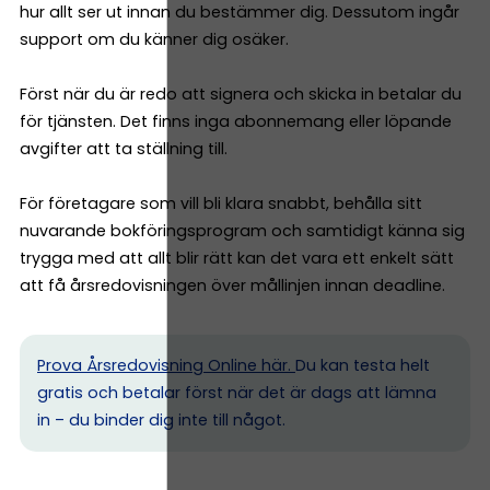
hur allt ser ut innan du bestämmer dig. Dessutom ingår
support om du känner dig osäker.
Först när du är redo att signera och skicka in betalar du
för tjänsten. Det finns inga abonnemang eller löpande
avgifter att ta ställning till.
För företagare som vill bli klara snabbt, behålla sitt
nuvarande bokföringsprogram och samtidigt känna sig
trygga med att allt blir rätt kan det vara ett enkelt sätt
att få årsredovisningen över mållinjen innan deadline.
Prova Årsredovisning Online här.
Du kan testa helt
gratis och betalar först när det är dags att lämna
in – du binder dig inte till något.