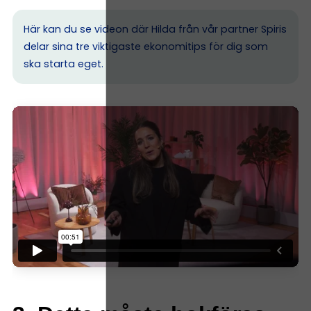
Här kan du se videon där Hilda från vår partner Spiris
delar sina tre viktigaste ekonomitips för dig som
ska starta eget.