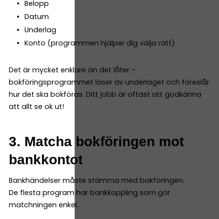
Belopp
Datum
Underlag
Konto (programmen hjälper dig välja rätt)
Det är mycket enklare än det låter –
bokföringsprogrammet läser av underlaget och föreslår
hur det ska bokföras. Ditt jobb är oftast att godkänna
att allt se ok ut!
3. Matcha bokföringen mot
bankkontot
Bankhändelser måste stämma med bokföringen.
De flesta program har bankkoppling som gör
matchningen enkel.