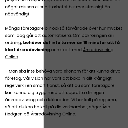
något missas eller att arbetet blir mer stressigt än
nödvändigt.
Många företagare blir också förvånade över hur mycket
som idag går att automatisera. Om bokföringen är i
ordning,
behöver det inte ta mer än 15 minuter att få
klart årsredovisning
och skatt med
Årsredovisning
Online
.
– Man ska inte behöva vara ekonom för att kunna driva
företag. Vår vision har varit att baka in allt krångligt
regelverk i en smart tjänst, så att du som företagare
kan känna dig trygg med att upprätta din egen
årsredovisning och deklaration. Vi har koll på reglerna,
så att du kan ha koll på din verksamhet, säger Åsa
Hedgren på Årsredovisning Online.