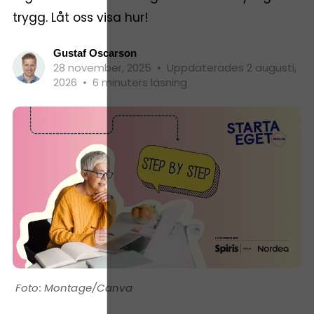
trygg. Låt oss visa hur!
Gustaf Oscarson
28 november, 2025
•
Uppdaterades 2 augusti,
2026
•
6 minuters läsning
Montage/Canva