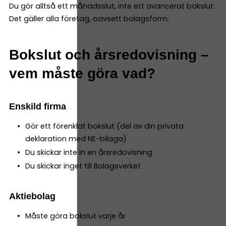
Du gör alltså ett månadsslut, inte ett avancerat bokslut.
Det gäller alla företag, oavsett bolagsform.
Bokslut och årsredovisning –
vem måste göra vad?
Enskild firma
Gör ett förenklat bokslut (del av din privata
deklaration med NE-bilaga)
Du skickar inte in en årsredovisning
Du skickar inget till Bolagsverket
Aktiebolag
Måste göra bokslut varje år