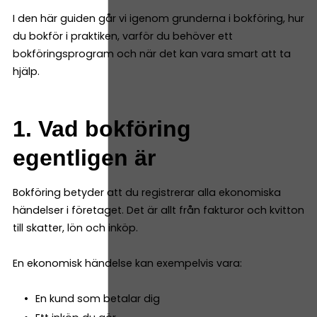
I den här guiden går vi igenom grunderna i bokföring, hur
du bokför i praktiken, varför du behöver ett
bokföringsprogram och när det kan vara smart att ta
hjälp.
1. Vad bokföring
egentligen är
Bokföring betyder att du registrerar alla ekonomiska
händelser i företaget. Det är allt från fakturor och kvitton
till skatter, lön och inköp.
En ekonomisk händelse kan exempelvis vara:
En kund som betalar dig