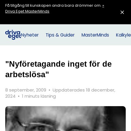
Få tillgång till kunskapen andra bara drömmer om.
»
Driva Eget MasterMinds
Nyheter
Tips & Guider
MasterMinds
Kalkyle
"Nyföretagande inget för de
arbetslösa"
8 september, 2009
•
Uppdaterades 18 december,
2024
•
1 minuts läsning