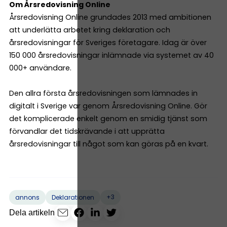
Om Årsredovisning Online
Årsredovisning Online grundades 2013 med ambitionen
att underlätta arbetet kring deklaration och
årsredovisningar för Sveriges företagare. Idag är över
150 000 årsredovisningar inlämnade via systemet av 40
000+ användare.
Den allra första årsredovisningen som lämnades in
digitalt i Sverige var genom Årsredovisning Online. Gör
det komplicerade enkelt genom en smidig tjänst som
förvandlar det tidskrävande i att upprätta
årsredovisningar till något som kan göras på en kvart.
+3
annons
Deklarationen
Dela artikeln