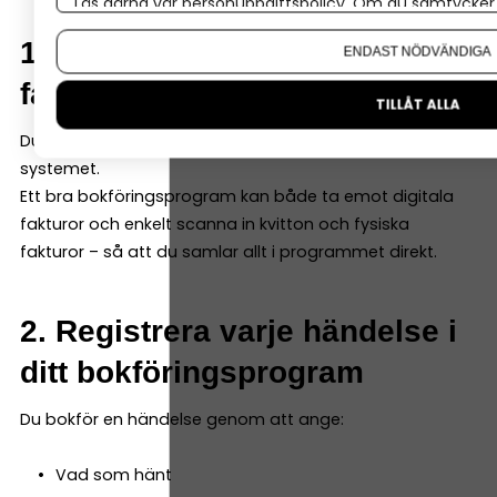
Läs gärna vår
personuppgiftspolicy
. Om du samtycker t
Om du vill ändra ditt val i efterhand hittar du den möjl
1. Samla alla kvitton och
ENDAST NÖDVÄNDIGA
fakturor digitalt
TILLÅT ALLA
Du ska inte spara kvitton och fakturor löst – de ska in i
systemet.
Ett bra bokföringsprogram kan både ta emot digitala
fakturor och enkelt scanna in kvitton och fysiska
fakturor – så att du samlar allt i programmet direkt.
2. Registrera varje händelse i
ditt bokföringsprogram
Du bokför en händelse genom att ange:
Vad som hänt