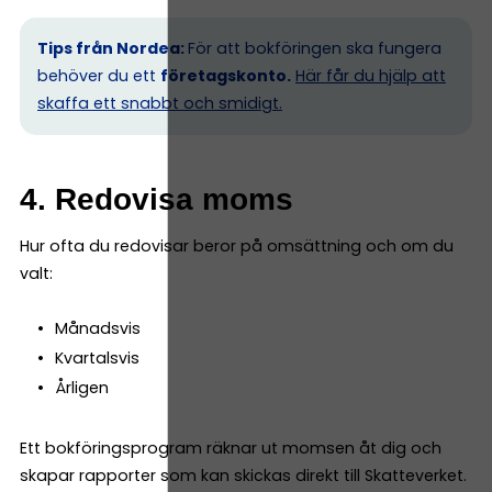
Tips från Nordea:
För att bokföringen ska fungera
behöver du ett
företagskonto.
Här får du hjälp att
skaffa ett snabbt och smidigt.
4. Redovisa moms
Hur ofta du redovisar beror på omsättning och om du
valt:
Månadsvis
Kvartalsvis
Årligen
Ett bokföringsprogram räknar ut momsen åt dig och
skapar rapporter som kan skickas direkt till Skatteverket.