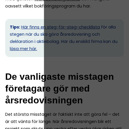
oavsett vilket bokföringsprogram du har.
Tips:
Här finns en steg-för-steg-checklista
för alla
stegen när du ska göra årsredovisning och
deklaration i aktiebolag. Har du enskild firma kan du
l
äsa mer här.
De vanligaste misstagen
företagare gör med
årsredovisningen
Det största misstaget är faktiskt inte att göra fel – det
är att vänta för länge. När årsredovisningen blir ett
projekt som skjuts upp vecka efter vecka ökar risken att