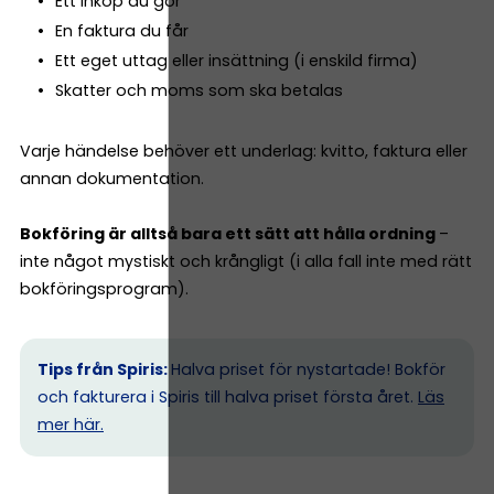
Ett inköp du gör
En faktura du får
Ett eget uttag eller insättning (i enskild firma)
Skatter och moms som ska betalas
Varje händelse behöver ett underlag: kvitto, faktura eller
annan dokumentation.
Bokföring är alltså bara ett sätt att hålla ordning
–
inte något mystiskt och krångligt (i alla fall inte med rätt
bokföringsprogram).
Tips från Spiris:
Halva priset för nystartade! Bokför
och fakturera i Spiris till halva priset första året.
Läs
mer här.