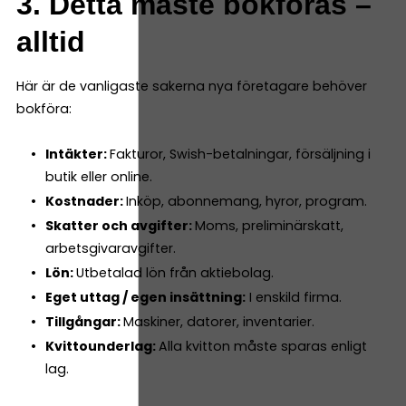
3. Detta måste bokföras –
alltid
Här är de vanligaste sakerna nya företagare behöver
bokföra:
Intäkter:
Fakturor, Swish-betalningar, försäljning i
butik eller online.
Kostnader:
Inköp, abonnemang, hyror, program.
Skatter och avgifter:
Moms, preliminärskatt,
arbetsgivaravgifter.
Lön:
Utbetalad lön från aktiebolag.
Eget uttag / egen insättning:
I enskild firma.
Tillgångar:
Maskiner, datorer, inventarier.
Kvittounderlag:
Alla kvitton måste sparas enligt
lag.