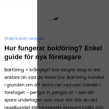
STARTA EGET-SKOLAN
Hur fungerar bokföring? Enkel
guide för nya företagare
Bokföring = krångligt? Inte längre, idag är det
enklare än vad de flesta tror. Bokföring handlar
i grunden om att skriva ner vad som händer i
företaget – pengar in, pengar ut – och att
spara underlagen som visar det. Gör du det
regelbundet blir företagets ekonomi tydlig och