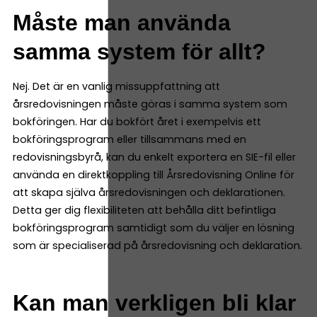
Måste man använda
samma system för allt?
Nej. Det är en vanlig missuppfattning att
årsredovisningen måste göras i samma system som
bokföringen. Har du bokfört året i exempelvis ett
bokföringsprogram eller tillsammans med en
redovisningsbyrå, kan du enkelt exportera en SIE-fil eller
använda en direktkoppling till Årsredovisning Online för
att skapa själva årsredovisningen och deklarationen.
Detta ger dig flexibiliteten att behålla ditt befintliga
bokföringsprogram samtidigt som du väljer en lösning
som är specialiserad på årsredovisning och deklaration.
Kan man verkligen bli klar