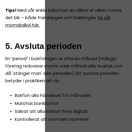
Tips!
Med vår enkla kalkyl kan du räkna ut vilken moms
det blir – både framlänges och baklänges.
Se vår
momskalkyl här.
5. Avsluta perioden
En “period” i bokföringen är ofta en månad (många
företag redovisar moms varje månad eller kvartal, och
då 'stänger man' den perioden) Att avsluta perioden
betyder i praktiken att du:
Bokfört alla händelser för månaden
Matchat bankkontot
Säkrat att alla kvitton finns digitalt
Kontrollerat att momsen stämmer