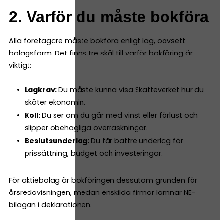
2. Varför du måste bokföra
Alla företagare måste bokföra enligt lag, oavsett
bolagsform. Det finns tre skäl till varför bokföring är
viktigt:
Lagkrav:
Du måste kunna visa Skatteverket hur du
sköter ekonomin.
Koll:
Du ser om du går med vinst eller förlust och
slipper obehagliga överraskningar.
Beslutsunderlag:
Du får bättre underlag för
prissättning, budget och investeringar.
För aktiebolag är bokföringen dessutom grunden för
årsredovisningen, medan enskilda firmor lämnar NE-
bilagan i deklarationen.