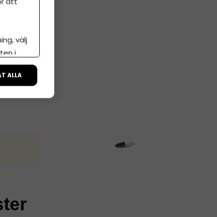
r att
ng, välj
ten i
ÅT ALLA
ster