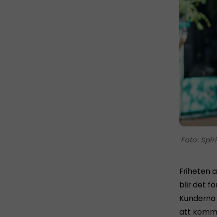
Spir
Friheten a
blir det fö
Kunderna h
att komma 