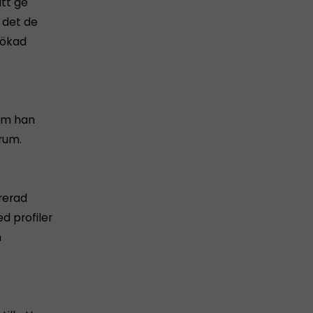
att ge
l det de
 ökad
som han
rum.
rerad
d profiler
h