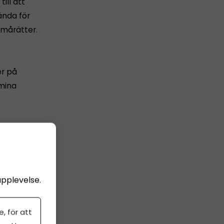
ill att
ända för
smårätter.
er på
 mina
ingen som
ävlingen,
upplevelse.
, för att