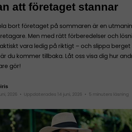
an att företaget stannar
pla bort företaget på sommaren är en utmanin
öretagare. Men med rätt förberedelser och lösn
aktiskt vara ledig på riktigt – och slippa berget
r du kommer tillbaka. Låt oss visa dig hur and
are gör!
iris
juni, 2026
•
Uppdaterades 14 juni, 2026
•
5 minuters läsning