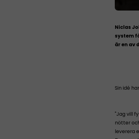
Niclas Jo
system fö
är en av 
Sin idé ha
"Jag vill 
nötter oc
leverera 