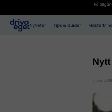
Få tillg
Nyheter
Tips & Guider
MasterMin
Nytt
7 juni, 200