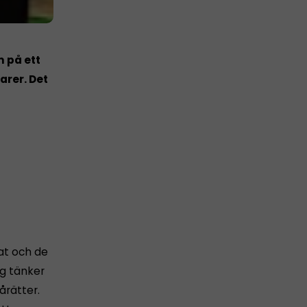
m på ett
arer. Det
mat och de
ag tänker
årätter.