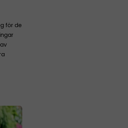
g för de
ingar
 av
ra