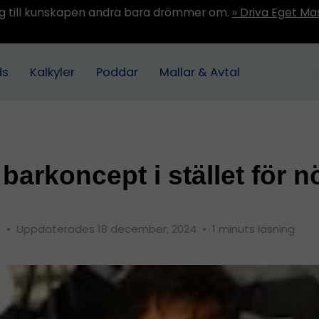
ång till kunskapen andra bara drömmer om.
» Driva Eget Ma
ds
Kalkyler
Poddar
Mallar & Avtal
 barkoncept i stället för n
9
•
Uppdaterades 18 december, 2024
•
1 minuts läsning