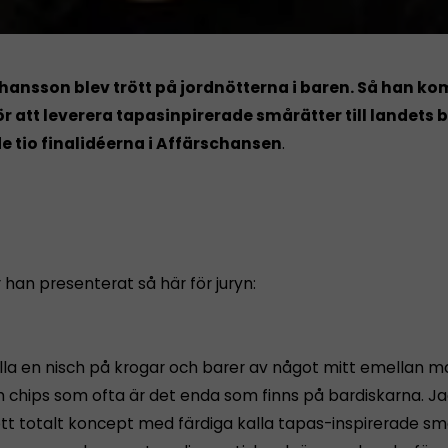
hansson blev trött på jordnötterna i baren. Så han ko
r att leverera tapasinpirerade smårätter till landets b
de tio finalidéerna i Affärschansen
.
r han presenterat så här för juryn:
fylla en nisch på krogar och barer av något mitt emellan 
h chips som ofta är det enda som finns på bardiskarna. J
ett totalt koncept med färdiga kalla tapas-inspirerade sm