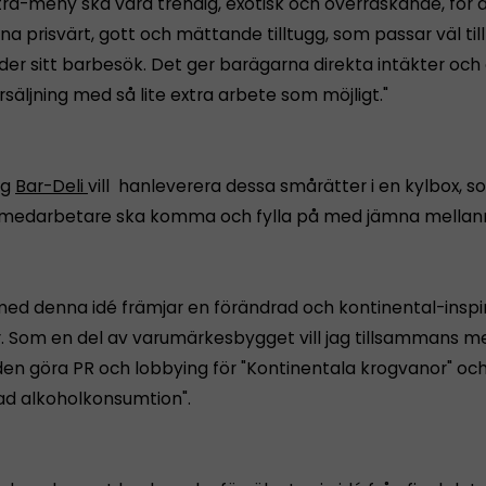
ra-meny ska vara trendig, exotisk och överraskande, för 
a prisvärt, gott och mättande tilltugg, som passar väl til
nder sitt barbesök. Det ger barägarna direkta intäkter och
säljning med så lite extra arbete som möjligt."
ag
Bar-Deli
vill hanleverera dessa smårätter i en kylbox, 
 medarbetare ska komma och fylla på med jämna mellan
l med denna idé främjar en förändrad och kontinental-inspi
r. Som en del av varumärkesbygget vill jag tillsammans me
lden göra PR och lobbying för "Kontinentala krogvanor" oc
ad alkoholkonsumtion".