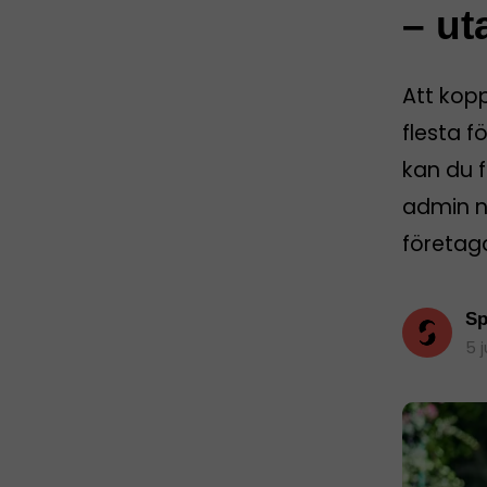
– ut
Att kop
flesta f
kan du f
admin nä
företag
Sp
5 