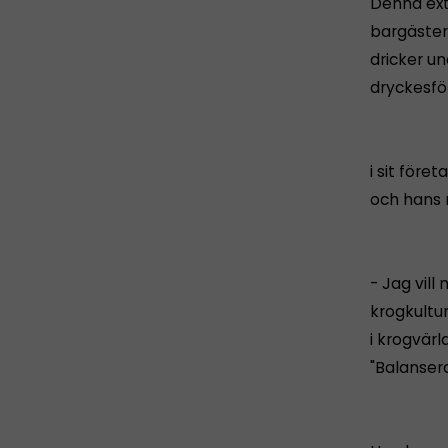
Denna ext
bargästern
dricker u
dryckesför
i sit föret
och hans
- Jag vil
krogkultu
i krogvär
"Balanser