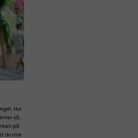
 eget. Hur
känner så…
tanken på
tt du inte