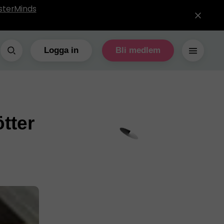
sterMinds
Logga in
Bli medlem
ötter