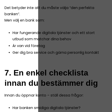
Det betyder inte att du måste välja “den perfekta
banken”.
Men välj en bank som:
Har fungerande digitala tjänster och ett stort
utbud som matchar dina behov
Är van vid företag
Ger dig bra service och gärna personlig kontakt
7. En enkel checklista
innan du bestämmer dig
Innan du öppnar konto – ställ dessa frågor:
Har banken smidiga digitala tjänster?