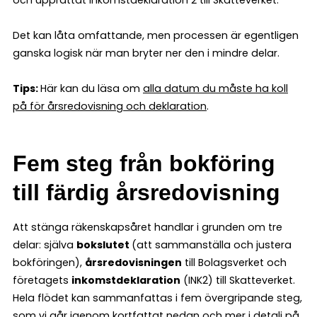
och upprättat Inkomstdeklaration 2 till Skatteverket.
Det kan låta omfattande, men processen är egentligen
ganska logisk när man bryter ner den i mindre delar.
Tips:
Här kan du läsa om
alla datum du måste ha koll
på för årsredovisning och deklaration
.
Fem steg från bokföring
till färdig årsredovisning
Att stänga räkenskapsåret handlar i grunden om tre
delar: själva
bokslutet
(att sammanställa och justera
bokföringen),
årsredovisningen
till Bolagsverket och
företagets
inkomstdeklaration
(INK2) till Skatteverket.
Hela flödet kan sammanfattas i fem övergripande steg,
som vi går igenom kortfattat nedan och
mer i detalj på