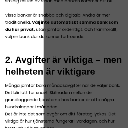
smidig resten av resan med banken kommer att bli.
Vissa banker är snabba och digitala. Andra är mer
traditionella.
Välj inte automatiskt samma bank som
du har privat,
utan jämför ordentligt. Och framförallt,
välj en bank där du känner förtroende.
2. Avgifter är viktiga – men
helheten är viktigare
Många jämför bara månadsavgifter när de väljer bank.
Det blir lätt för snävt. Skillnaden mellan de
grundläggande tjänsterna hos banker är ofta några
hundralappar i månaden.
Det är inte det som avgör om ditt företag lyckas. Det
viktiga är hur tjänsterna fungerar i vardagen, och hur