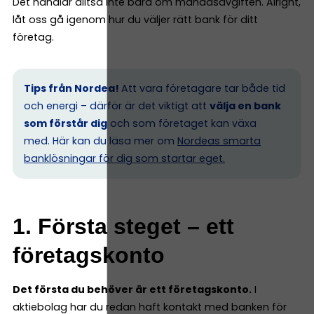
Det handlar alltså inte bara om månadsavgiften. Alright,
låt oss gå igenom hur du väljer rätt bank för ditt
företag.
Tips från Nordea!
Att vara företagare tar både tid
och energi – därför är det viktigt att
välja en bank
som förstår dig
och som företaget kan växa
med. Här kan du läsa mer om
Nordeas smarta
banklösningar för dig som startar eget.
1. Första steget – ett
företagskonto
Det första du behöver är ett företagskonto.
I
aktiebolag har du redan haft kontakt med banken för