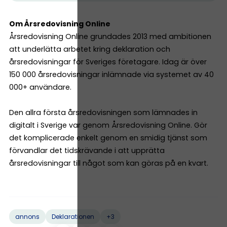
Om Årsredovisning Online
Årsredovisning Online grundades 2013 med ambitionen
att underlätta arbetet kring deklaration och
årsredovisningar för Sveriges företagare. Idag är över
150 000 årsredovisningar inlämnade via systemet av 40
000+ användare.
Den allra första årsredovisningen som lämnades in
digitalt i Sverige var genom Årsredovisning Online. Gör
det komplicerade enkelt genom en smidig tjänst som
förvandlar det tidskrävande i att upprätta
årsredovisningar till något som kan göras på en kvart.
+3
annons
Deklarationen