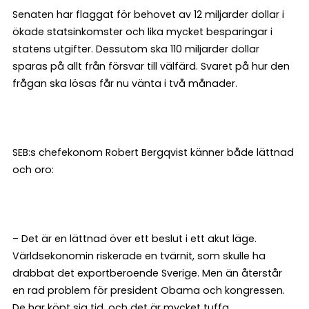
Senaten har flaggat för behovet av 12 miljarder dollar i
ökade statsinkomster och lika mycket besparingar i
statens utgifter. Dessutom ska 110 miljarder dollar
sparas på allt från försvar till välfärd. Svaret på hur den
frågan ska lösas får nu vänta i två månader.
SEB:s chefekonom Robert Bergqvist känner både lättnad
och oro:
– Det är en lättnad över ett beslut i ett akut läge.
Världsekonomin riskerade en tvärnit, som skulle ha
drabbat det exportberoende Sverige. Men än återstår
en rad problem för president Obama och kongressen.
De har köpt sig tid, och det är mycket tuffa