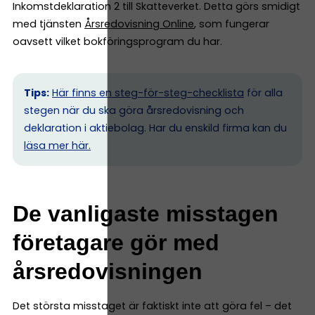
Inkomstdeklaration 2 till Skatteverket. Detta görs smidigt
med tjänsten
Årsredovisning Online
, som fungerar
oavsett vilket bokföringsprogram du har.
Tips:
Här finns en steg-för-steg-checklista
för alla
stegen när du ska göra årsredovisning och
deklaration i aktiebolag. Har du enskild firma kan du
l
äsa mer här.
De vanligaste misstagen
företagare gör med
årsredovisningen
Det största misstaget är faktiskt inte att göra fel – det