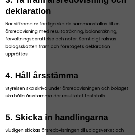
deklaration
När siffrorna är färdiga ska de sammanställas till en
årsredovisning med resultaträkning, balansräkning,
förvaltningsberättelse och noter. Samtidigt räknas
bolagsskatten fram och företagets deklaration
upprättas.
4. Håll årsstämma
Styrelsen ska skriva under årsredovisningen och bolaget
ska hålla årsstämma där resultatet fastställs.
5. Skicka in handlingarna
Slutligen skickas årsredovisningen till Bolagsverket och