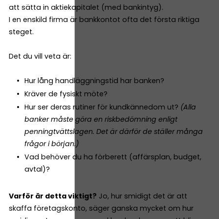
att sätta in aktiekapitalet (med bankintyg).
I en enskild firma är bankkontot ofta det första riktiga
steget.
Det du vill veta är:
Hur lång handläggningstid har banken?
Kräver de fysiskt möte?
Hur ser deras rutiner för kundkännedom ut?
(Alla
banker måste göra en riskbedömning enligt
penningtvättslagen. Det är därför de ställer många
frågor i början.)
Vad behöver du ha förberett (affärsplan, budget,
avtal)?
Varför är detta viktigt?
Jo, hur smidigt det är att
skaffa företagskonto, säger ganska mycket om hur