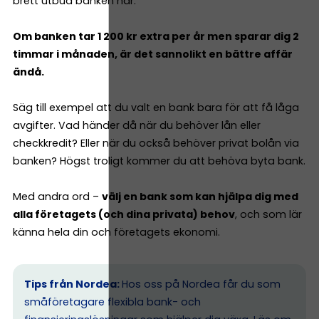
brett utbud banken har.
Om banken tar 1 200 kr extra per år men sparar dig 2
timmar i månaden, är det sannolikt en bättre affär
ändå.
Säg till exempel att du valt en bank bara för att få låga
avgifter. Vad händer då när du behöver lån eller
checkkredit? Eller när du också behöver privat bolån via
banken? Högst troligt kommer du att behöva byta bank.
Med andra ord –
välj en bank som kan hjälpa dig med
alla företagets (och dina privata) behov
, och som lär
känna hela din och företagets ekonomi.
Tips från Nordea:
Hos oss på Nordea får du som
småföretagare flexibla bank- och