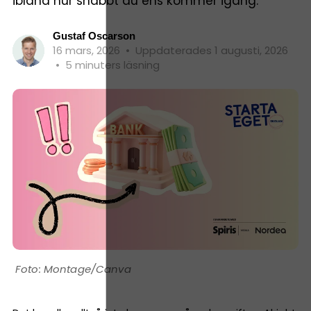
ibland hur snabbt du ens kommer igång.
Gustaf Oscarson
16 mars, 2026
•
Uppdaterades 1 augusti, 2026
•
5 minuters läsning
Montage/Canva