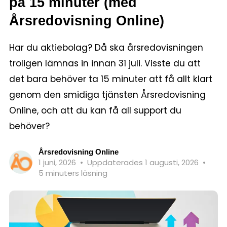
på 15 minuter (med
Årsredovisning Online)
Har du aktiebolag? Då ska årsredovisningen
troligen lämnas in innan 31 juli. Visste du att
det bara behöver ta 15 minuter att få allt klart
genom den smidiga tjänsten Årsredovisning
Online, och att du kan få all support du
behöver?
Årsredovisning Online
1 juni, 2026
•
Uppdaterades 1 augusti, 2026
•
5 minuters läsning