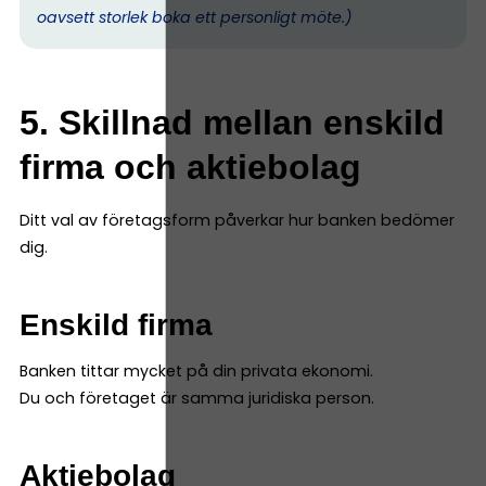
oavsett storlek boka ett personligt möte.)
5. Skillnad mellan enskild
firma och aktiebolag
Ditt val av företagsform påverkar hur banken bedömer
dig.
Enskild firma
Banken tittar mycket på din privata ekonomi.
Du och företaget är samma juridiska person.
Aktiebolag