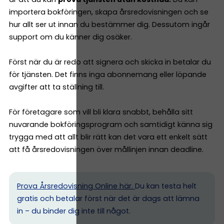
importera bokföringen, skapa årsredovisningen och se
hur allt ser ut innan du bestämmer dig. Dessutom ingår
support om du känner dig osäker.
Först när du är redo att signera och skicka in betalar du
för tjänsten. Det finns inga abonnemang eller löpande
avgifter att ta ställning till.
För företagare som vill bli klara snabbt, behålla sitt
nuvarande bokföringsprogram och samtidigt känna sig
trygga med att allt blir rätt kan det vara ett enkelt sätt
att få årsredovisningen över mållinjen innan deadline.
Prova Årsredovisning Online här.
Du kan testa helt
gratis och betalar först när det är dags att lämna
in – du binder dig inte till något.