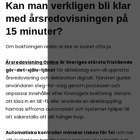
Kan man verkligen bli klar
med årsredovisningen på
15 minuter?
Om bokföringen redan är klar är svaret ofta ja.
Årsredovisning Online
är Sveriges största fristående
gör-det-själv-tjänst
för aktiebolag som vill upprätta
årsredovisning och deklaration digitalt. Tjänsten guidar
användaren steg-för-steg genom processen och
anpassar innehållet efter företagets bokföring. Genom
att läsa in en SIE-fil, eller använda en direktkoppling
hämtas siffrorna automatiskt och systemet hjälper till
att säkerställa att allt hänger ihop.
Automatiska kontroller minskar risken för fel
och när