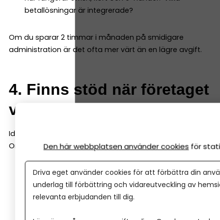
betallösningar är integrerade?
Om du sparar 2 timmar i månaden på smidigare
administration är det ofta mer värt än en lägre avgift.
4. Finns stöd när företaget
växer?
Idag kanske du bara behöver ett konto.
Om två år kanske du behöver:
Den här webbplatsen använder cookies
för sta
Checkkredit
Driva eget använder cookies för att förbättra din anvä
Företagslån
underlag till förbättring och vidareutveckling av hems
relevanta erbjudanden till dig.
Leasing
Rådgivning kring investeringar