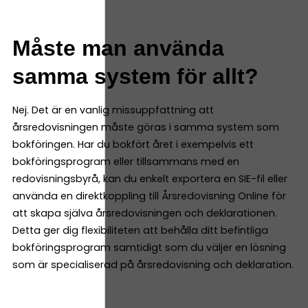
Måste man använda
samma system för allt?
Nej. Det är en vanlig missuppfattning att
årsredovisningen måste göras i samma system som
bokföringen. Har du bokfört året i exempelvis ett
bokföringsprogram eller tillsammans med en
redovisningsbyrå, kan du enkelt exportera en SIE-fil eller
använda en direktkoppling till Årsredovisning Online för
att skapa själva årsredovisningen och deklarationen.
Detta ger dig flexibiliteten att behålla ditt befintliga
bokföringsprogram samtidigt som du väljer en lösning
som är specialiserad på årsredovisning och deklaration.