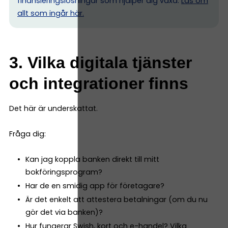
finansieringslösningar som hjälper dig växa.
Läs om
allt som ingår här.
3. Vilka digitala tjänster
och integrationer finns
Det här är underskattat.
Fråga dig:
Kan jag koppla banken direkt till mitt
bokföringsprogram?
Har de en smidig app för företagare?
Är det enkelt att attestera betalningar (om du nu
gör det via banken)?
Hur fungerar Swish, kort och e-handel? Vilka