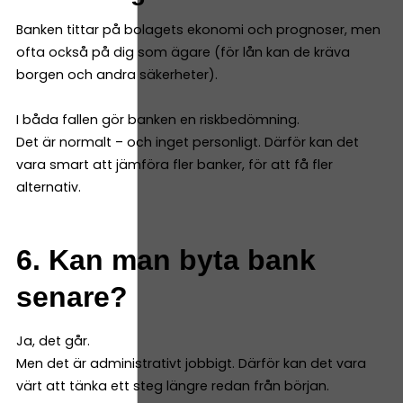
Banken tittar på bolagets ekonomi och prognoser, men
ofta också på dig som ägare (för lån kan de kräva
borgen och andra säkerheter).
I båda fallen gör banken en riskbedömning.
Det är normalt – och inget personligt. Därför kan det
vara smart att jämföra fler banker, för att få fler
alternativ.
6. Kan man byta bank
senare?
Ja, det går.
Men det är administrativt jobbigt. Därför kan det vara
värt att tänka ett steg längre redan från början.