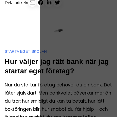
Dela artikeln
STARTA EGET-SKOLAN
Hur väljer jag rätt bank när jag
startar eget företag?
När du startar företag behöver du en bank. Det
låter självklart. Men bankvalet påverkar mer än
du tror: hur smidigt du kan ta betalt, hur lätt
bokföringen blir, hur snabbt du får hjälp – och