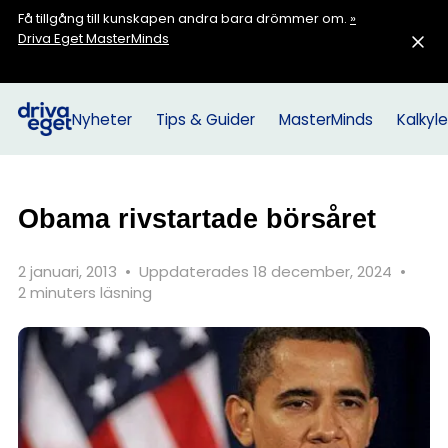
Få tillgång till kunskapen andra bara drömmer om.
»
Driva Eget MasterMinds
Nyheter
Tips & Guider
MasterMinds
Kalkyle
Obama rivstartade börsåret
2 januari, 2013
•
Uppdaterades 18 december, 2024
•
2 minuters läsning