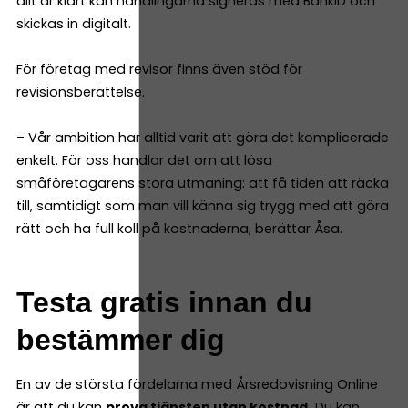
allt är klart kan handlingarna signeras med BankID och
skickas in digitalt.
För företag med revisor finns även stöd för
revisionsberättelse.
– Vår ambition har alltid varit att göra det komplicerade
enkelt. För oss handlar det om att lösa
småföretagarens stora utmaning: att få tiden att räcka
till, samtidigt som man vill känna sig trygg med att göra
rätt och ha full koll på kostnaderna, berättar Åsa.
Testa gratis innan du
bestämmer dig
En av de största fördelarna med Årsredovisning Online
är att du kan
prova tjänsten utan kostnad.
Du kan