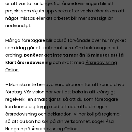
är att vänta för länge. När årsredovisningen blir ett
projekt som skjuts upp vecka efter vecka ökar risken att
något missas eller att arbetet blir mer stressigt än
nödvändigt.
Många företagare blir också förvånade över hur mycket
som idag går att automatisera. Om bokföringen är i
ordning,
behöver det inte ta mer än 15 minuter att få
klart årsredovisning
och skatt med
Årsredovisning
Online
.
– Man ska inte behöva vara ekonom för att kunna driva
företag. Vår vision har varit att baka in allt krångligt
regelverk i en smart tjänst, så att du som företagare
kan känna dig trygg med att upprätta din egen
årsredovisning och deklaration. Vi har koll på reglerna,
så att du kan ha koll på din verksamhet, säger Åsa
Hedgren på Årsredovisning Online.