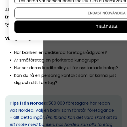
Läs gärna vår
personuppgiftspolicy
. Om du samtycker t
Om du vill ändra ditt val i efterhand hittar du den möjl
Alla banker är inte lika företagsinriktade.
ENDAST NÖDVÄNDIGA
En del är starka på bolån och privatkunder. Andra har
tydligare fokus på småföretag.
TILLÅT ALLA
Viktiga frågor att ställa:
Har banken en dedikerad företagsrådgivare?
Är småföretag en prioriterad kundgrupp?
Hur ser deras kreditpolicy ut för nystartade bolag?
Kan du få en personlig kontakt som lär känna just
dig och ditt företag?
Tips från Nordea:
500 000 företagare har redan
valt Nordea. Välj en bank som förstår företagande
–
allt detta ingår.
(Ps. I
bland kan det vara skönt att ta
ett möte med banken, hos Nordea kan alla företag