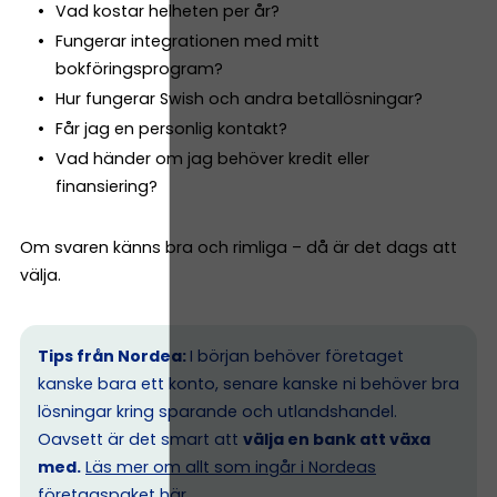
Vad kostar helheten per år?
Fungerar integrationen med mitt
bokföringsprogram?
Hur fungerar Swish och andra betallösningar?
Får jag en personlig kontakt?
Vad händer om jag behöver kredit eller
finansiering?
Om svaren känns bra och rimliga – då är det dags att
välja.
Tips från Nordea:
I början behöver företaget
kanske bara ett konto, senare kanske ni behöver bra
lösningar kring sparande och utlandshandel.
Oavsett är det smart att
välja en bank att växa
med.
Läs mer om allt som ingår i Nordeas
företagspaket här.