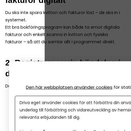
fakturor digitalt
Du ska inte spara kvitton och fakturor löst – de ska in i
systemet.
Ett bra bokföringsprogram kan både ta emot digitala
fakturor och enkelt scanna in kvitton och fysiska
fakturor – så att du samlar allt i programmet direkt.
2. Registrera varje händelse i
ditt bokföringsprogram
Du bokför en händelse genom att ange:
Den här webbplatsen använder cookies
för sta
Vad som hänt
Driva eget använder cookies för att förbättra din anvä
Belopp
underlag till förbättring och vidareutveckling av hems
Datum
relevanta erbjudanden till dig.
Underlag