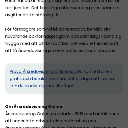
Först när du är redo att signera och skicka in betalar du
för tjänsten. Det finns inga abonnemang eller löpande
avgifter att ta ställning till.
För företagare som vill bli klara snabbt, behålla sitt
nuvarande bokföringsprogram och samtidigt känna sig
trygga med att allt blir rätt kan det vara ett enkelt sätt
att få årsredovisningen över mållinjen innan deadline.
Prova Årsredovisning Online här.
Du kan testa helt
gratis och betalar först när det är dags att lämna
in – du binder dig inte till något.
Om Årsredovisning Online
Årsredovisning Online grundades 2013 med ambitionen
att underlätta arbetet kring deklaration och
årsredovisningar för Sveriges företagare. Idag är över