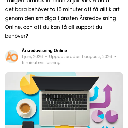
troligen lämnas in innan 31 juli. Visste du att
det bara behöver ta 15 minuter att få allt klart
genom den smidiga tjänsten Årsredovisning
Online, och att du kan få all support du
behöver?
Årsredovisning Online
1 juni, 2026
•
Uppdaterades 1 augusti, 2026
•
5 minuters läsning