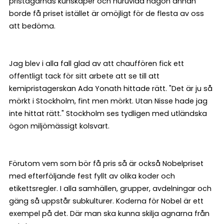
pristagarnas kunskaper och huruvida någon annan
borde få priset istället är omöjligt för de flesta av oss
att bedöma.
Jag blev i alla fall glad av att chauffören fick ett
offentligt tack för sitt arbete att se till att
kemipristagerskan Ada Yonath hittade rätt. "Det är ju så
mörkt i Stockholm, fint men mörkt. Utan Nisse hade jag
inte hittat rätt." Stockholm ses tydligen med utländska
ögon miljömässigt kolsvart.
Förutom vem som bör få pris så är också Nobelpriset
med efterföljande fest fyllt av olika koder och
etikettsregler. I alla samhällen, grupper, avdelningar och
gäng så uppstår subkulturer. Koderna för Nobel är ett
exempel på det. Där man ska kunna skilja agnarna från