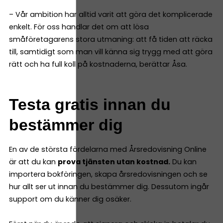
– Vår ambition har alltid varit att göra det komplicerade
enkelt. För oss handlar det om att lösa
småföretagarens stora utmaning: att få tiden att räcka
till, samtidigt som man vill känna sig trygg med att göra
rätt och ha full koll på kostnaderna, berättar Åsa.
Testa gratis innan du
bestämmer dig
En av de största fördelarna med Årsredovisning Online
är att du kan
prova tjänsten utan kostnad.
Du kan
importera bokföringen, skapa årsredovisningen och se
hur allt ser ut innan du bestämmer dig. Dessutom ingår
support om du känner dig osäker.