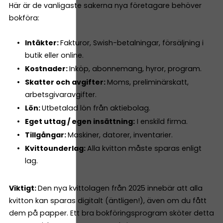
Här är de vanligaste sakerna nya företagare behöver
bokföra:
Intäkter:
Fakturor, Swish-betalningar, försäljning i
butik eller online.
Kostnader:
Inköp, abonnemang, hyror, program.
Skatter och avgifter:
Moms, preliminärskatt,
arbetsgivaravgifter.
Lön:
Utbetalad lön från aktiebolag.
Eget uttag / egen insättning:
I enskild firma.
Tillgångar:
Maskiner, datorer, inventarier.
Kvittounderlag:
Alla kvitton måste sparas enligt
lag.
Viktigt:
Den nya kvittolagen från 2025 innebär att alla
kvitton kan sparas digitalt (äntligen!), även om du fått
dem på papper. Ett bra bokföringsprogram sköter detta