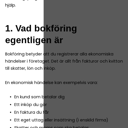
hjälp.
1. Vad bokföring
egentligen är
Bokföring betyder att du registrerar alla ekonomiska
händelser i företaget. Det är allt från fakturor och kvitton
till skatter, lön och inköp.
En ekonomisk händelse kan exempelvis vara:
En kund som betalar dig
Ett inköp du gör
En faktura du får
Ett eget uttag eller insättning (i enskild firma)
Skatter och moms som ska betalas