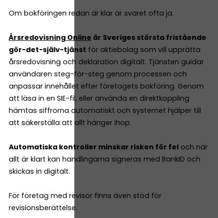
Om bokföringen redan är klar är svaret ofta ja.
Årsredovisning Online
är Sveriges största fristående
gör-det-själv-tjänst
för aktiebolag som vill upprätta
årsredovisning och deklaration digitalt. Tjänsten guidar
användaren steg-för-steg genom processen och
anpassar innehållet efter företagets bokföring. Genom
att läsa in en SIE-fil, eller använda en direktkoppling
hämtas siffrorna automatiskt och systemet hjälper till
att säkerställa att allt hänger ihop.
Automatiska kontroller minskar risken för fel
och när
allt är klart kan handlingarna signeras med BankID och
skickas in digitalt.
För företag med revisor finns även stöd för
revisionsberättelse.