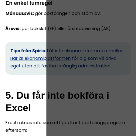
En enkel tumregel
Månadssvis:
gör bokföringen och stäm av.
Årsvis:
gör bokslut (EF) eller årsredovisning (AB).
Tips från Spiris:
Låt inte ekonomin komma emellan.
Här är ekonomiplattformen
för dig som vill driva
eget utan att fastna i krånglig administration.
5. Du får inte bokföra i
Excel
Excel räknas inte som ett godkänt bokföringsprogram
eftersom: