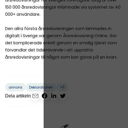
150 000 årsredovisningar inlämnade via systemet av 40
000+ användare.
Den allra första årsredovisningen som lämnades in
digitalt i Sverige var genom Årsredovisning Online. Gör
det komplicerade enkelt genom en smidig tjänst som
förvandlar det tidskrävande i att upprätta
årsredovisningar till något som kan göras på en kvart.
+3
annons
Deklarationen
Dela artikeln