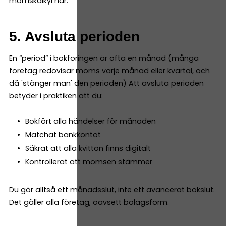
momskalkyl här.
5. Avsluta perioden
En “period” i bokföringen är ofta en månad (många
företag redovisar moms varje månad eller kvartal, och
då 'stänger man' den perioden) Att avsluta perioden
betyder i praktiken att du:
Bokfört alla händelser för månaden
Matchat bankkontot
Säkrat att alla kvitton finns digitalt
Kontrollerat att momsen stämmer
Du gör alltså ett månadsslut, inte ett avancerat bokslut.
Det gäller alla företag, oavsett bolagsform.