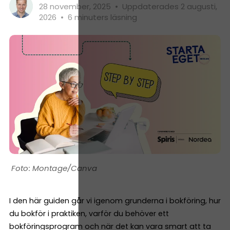
28 november, 2025
•
Uppdaterades 2 augusti,
2026
•
6 minuters läsning
Montage/Canva
I den här guiden går vi igenom grunderna i bokföring, hur
du bokför i praktiken, varför du behöver ett
bokföringsprogram och när det kan vara smart att ta