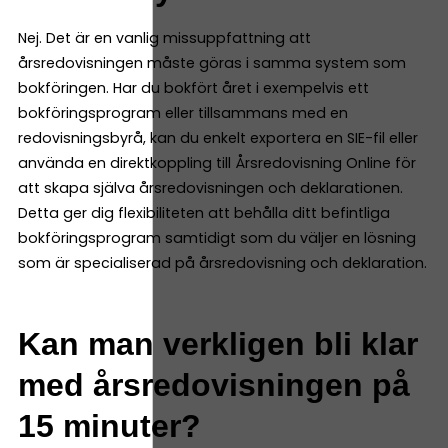
Nej. Det är en vanlig missuppfattning att
årsredovisningen måste göras i samma system som
bokföringen. Har du bokfört året i exempelvis ett
bokföringsprogram eller tillsammans med en
redovisningsbyrå, kan du enkelt exportera en SIE-fil eller
använda en direktkoppling till Årsredovisning Online för
att skapa själva årsredovisningen och deklarationen.
Detta ger dig flexibiliteten att behålla ditt befintliga
bokföringsprogram samtidigt som du väljer en lösning
som är specialiserad på årsredovisning och deklaration.
Kan man verkligen bli klar
med årsredovisningen på
15 minuter?