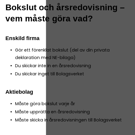
Bokslut och årsredovisning –
vem måste göra vad?
Enskild firma
Gör ett förenklat bokslut (del av din privata
deklaration med NE-bilaga)
Du skickar inte in en årsredovisning
Du skickar inget till Bolagsverket
Aktiebolag
Måste göra bokslut varje år
Måste upprätta en årsredovisning
Måste skicka in årsredovisningen till Bolagsverket