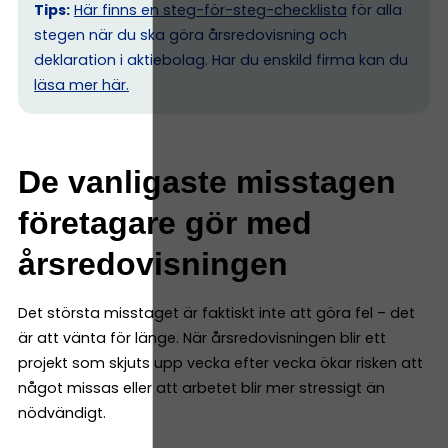
Tips:
Här finns en steg-för-steg-checklista
för alla
stegen när du ska göra årsredovisning och
deklaration i aktiebolag. Har du enskild firma kan du
l
äsa mer här.
De vanligaste misstagen
företagare gör med
årsredovisningen
Det största misstaget är faktiskt inte att göra fel – det
är att vänta för länge. När årsredovisningen blir ett
projekt som skjuts upp vecka efter vecka ökar risken att
något missas eller att arbetet blir mer stressigt än
nödvändigt.