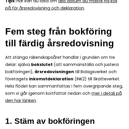
Tips:
Här kan du läsa om
alla datum du måste ha koll
på för årsredovisning och deklaration
.
Fem steg från bokföring
till färdig årsredovisning
Att stänga räkenskapsåret handlar i grunden om tre
delar: själva
bokslutet
(att sammanställa och justera
bokföringen),
årsredovisningen
till Bolagsverket och
företagets
inkomstdeklaration
(INK2) till Skatteverket.
Hela flödet kan sammanfattas i fem övergripande steg,
som vi går igenom kortfattat nedan och
mer i detalj på
den här länken
.
1. Stäm av bokföringen