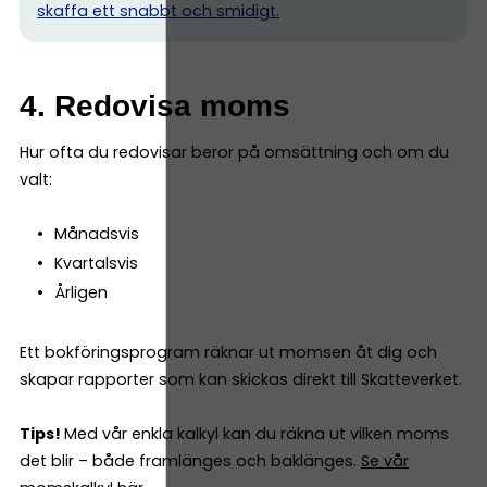
skaffa ett snabbt och smidigt.
4. Redovisa moms
Hur ofta du redovisar beror på omsättning och om du
valt:
Månadsvis
Kvartalsvis
Årligen
Ett bokföringsprogram räknar ut momsen åt dig och
skapar rapporter som kan skickas direkt till Skatteverket.
Tips!
Med vår enkla kalkyl kan du räkna ut vilken moms
det blir – både framlänges och baklänges.
Se vår