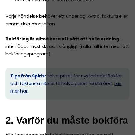
Varje händelse behöver ett underlag: kvitto, faktura eller
annan dokumentation.
Bokföring är alltså bara ett sätt att hålla ordning
–
inte något mystiskt och krångligt (i alla fall inte med rätt
bokföringsprogram).
Tips från Spiris:
Halva priset för nystartade! Bokför
och fakturera i Spiris till halva priset första året.
Läs
mer här.
2. Varför du måste bokföra
Alla företagare måste bokföra enligt lag, oavsett