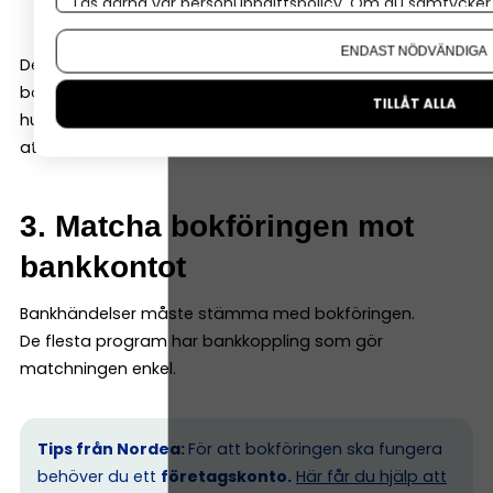
Läs gärna vår
personuppgiftspolicy
. Om du samtycker t
Konto (programmen hjälper dig välja rätt)
Om du vill ändra ditt val i efterhand hittar du den möjl
ENDAST NÖDVÄNDIGA
Det är mycket enklare än det låter –
bokföringsprogrammet läser av underlaget och föreslår
TILLÅT ALLA
hur det ska bokföras. Ditt jobb är oftast att godkänna
att allt se ok ut!
3. Matcha bokföringen mot
bankkontot
Bankhändelser måste stämma med bokföringen.
De flesta program har bankkoppling som gör
matchningen enkel.
Tips från Nordea:
För att bokföringen ska fungera
behöver du ett
företagskonto.
Här får du hjälp att