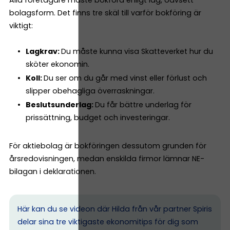
bolagsform. Det finns tre skäl till varför bokföring är
viktigt:
Lagkrav:
Du måste kunna visa Skatteverket hur du
sköter ekonomin.
Koll:
Du ser om du går med vinst eller förlust och
slipper obehagliga överraskningar.
Beslutsunderlag:
Du får bättre underlag för
prissättning, budget och investeringar.
För aktiebolag är bokföringen dessutom grunden för
årsredovisningen, medan enskilda firmor lämnar NE-
bilagan i deklarationen.
Här kan du se videon där Hilda från vår partner Spiris
delar sina tre viktigaste ekonomitips för dig som