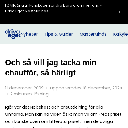
Få tillgång till kunskapen andra bara drömmer om.
»
Driva Eget MasterMinds
Nyheter
Tips & Guider
MasterMinds
Kalkyle
Och så vill jag tacka min
chaufför, så härligt
11 december, 2009
•
Uppdaterades 18 december, 2024
•
2 minuters läsning
Igår var det Nobelfest och prisutdelning för alla
vinnarna. Man kan ha vilken åsikt man vill om Fredspriset
och kanske även om Litteraturpriset,. men de övriga