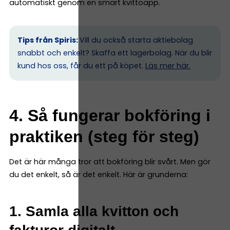
automatiskt genom en smart kvittoapp.
Tips från Spiris:
Vill du också starta aktiebolag
snabbt och enkelt? Skaffa ett lagerbolag. När du blir
kund hos oss, får du ett på köpet.
Läs mer här.
4. Så fungerar bokföring i
praktiken (steg för steg)
Det är här många tror att bokföring blir svårt. Men gör
du det enkelt, så är det enkelt. Här är grunderna:
1. Samla alla kvitton och