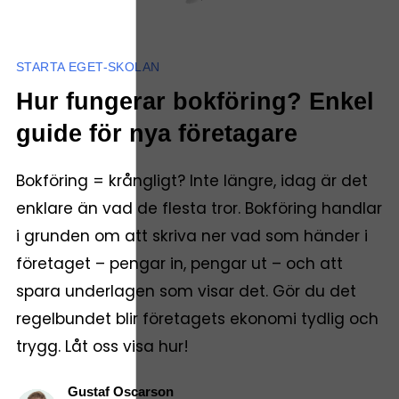
STARTA EGET-SKOLAN
Hur fungerar bokföring? Enkel
guide för nya företagare
Bokföring = krångligt? Inte längre, idag är det
enklare än vad de flesta tror. Bokföring handlar
i grunden om att skriva ner vad som händer i
företaget – pengar in, pengar ut – och att
spara underlagen som visar det. Gör du det
regelbundet blir företagets ekonomi tydlig och
trygg. Låt oss visa hur!
Gustaf Oscarson