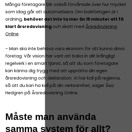
Många företagare blir också förvånade över hur mycket
som idag går att automatisera. Om bokföringen är i
ordning,
behöver det inte ta mer än 15 minuter att få
klart årsredovisning
och skatt med
Årsredovisning
Online
.
– Man ska inte behöva vara ekonom för att kunna driva
företag. Vår vision har varit att baka in allt krångligt
regelverk i en smart tjänst, så att du som företagare
kan känna dig trygg med att upprätta din egen
årsredovisning och deklaration. Vi har koll på reglerna,
så att du kan ha koll på din verksamhet, säger Åsa
Hedgren på Årsredovisning Online.
Måste man använda
samma system för allt?