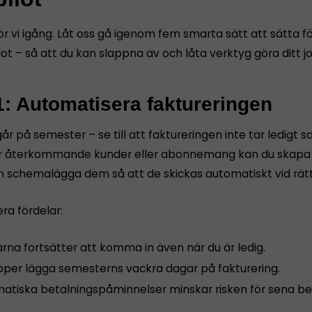
ör vi igång. Låt oss gå igenom fem smarta sätt att sätta 
ot – så att du kan slappna av och låta verktyg göra ditt j
1: Automatisera faktureringen
år på semester – se till att faktureringen inte tar ledigt s
 återkommande kunder eller abonnemang kan du skapa f
h schemalägga dem så att de skickas automatiskt vid rät
era fördelar:
rna fortsätter att komma in även när du är ledig.
ipper lägga semesterns vackra dagar på fakturering.
atiska betalningspåminnelser minskar risken för sena bet