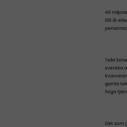
40 miljone
100 år elle
pensionsa
Telia Sone
svenska o
kvarvarand
gamla tel
höga tjän
Det som gö