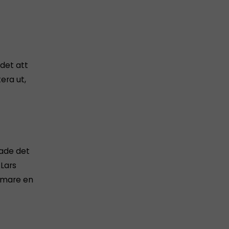
det att
era ut,
sade det
 Lars
ärmare en