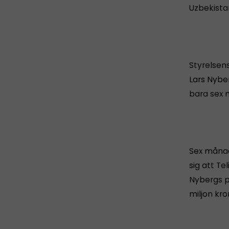
Uzbekista
Styrelsen
Lars Nyber
bara sex 
Sex månad
sig att Te
Nybergs p
miljon kr