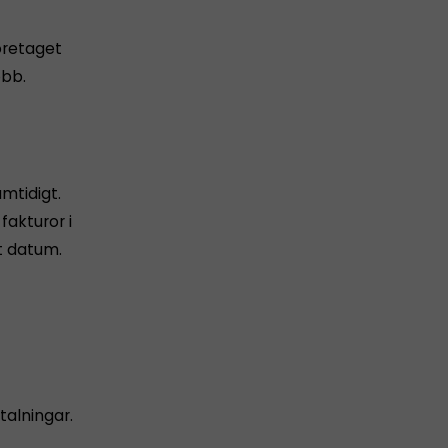
företaget
obb.
amtidigt.
akturor i
t datum.
alningar.