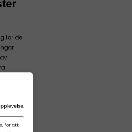
ster
g för de
ingar
 av
ra
upplevelse.
, för att