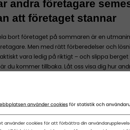
ar andra företagare seme
an att företaget stannar
pla bort företaget på sommaren är en utmanin
öretagare. Men med rätt förberedelser och lösn
aktiskt vara ledig på riktigt – och slippa berget
r du kommer tillbaka. Låt oss visa dig hur and
are gör!
iris
juni, 2026
•
Uppdaterades 14 juni, 2026
•
5 minuters läsning
ebbplatsen använder cookies
för statistik och användar
et använder cookies för att förbättra din användarupplevelse