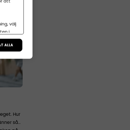
r att
ng, välj
ten i
ÅT ALLA
 eget. Hur
känner så…