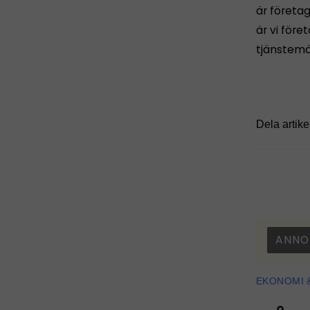
är företag
är vi före
tjänstemän
Dela artike
ANNO
EKONOMI 