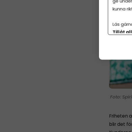
ge under
kunna rik
Läs gärn
Tillåt al
botten p
Spir
Friheten a
blir det fö