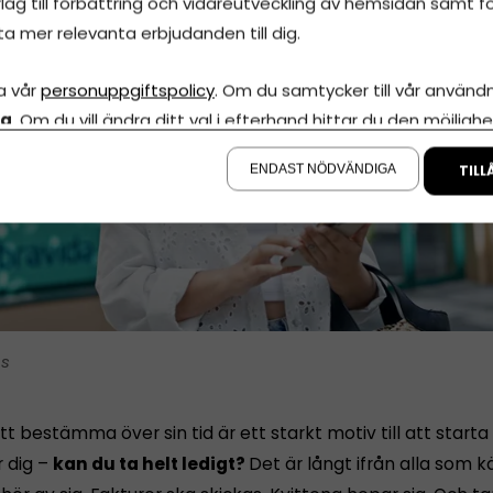
lag till förbättring och vidareutveckling av hemsidan samt fö
ta mer relevanta erbjudanden till dig.
a vår
personuppgiftspolicy
. Om du samtycker till vår användni
la
. Om du vill ändra ditt val i efterhand hittar du den möjlighe
å sidan.
ENDAST NÖDVÄNDIGA
TILL
is
tt bestämma över sin tid är ett starkt motiv till att starta
r dig –
kan du ta helt ledigt?
Det är långt ifrån alla som 