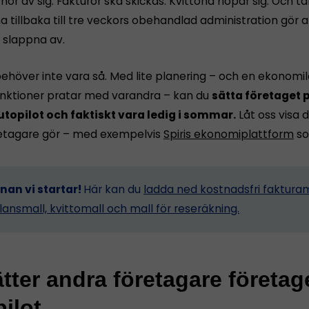
ör av sig. Fakturor ska skickas. Kvittona hopar sig. Och 
tillbaka till tre veckors obehandlad administration gör a
n slappna av.
ehöver inte vara så. Med lite planering – och en ekonomi
funktioner pratar med varandra – kan du
sätta företaget p
utopilot och faktiskt vara ledig i sommar.
Låt oss visa d
etagare gör – med exempelvis
Spiris ekonomiplattform
so
nnan vi startar!
Här kan du
ladda ned kostnadsfri fakturam
lansmall, kvittomall och mall för reseräkning.
tter andra företagare företag
ilot