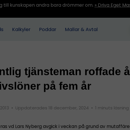
ång till kunskapen andra bara drömmer om.
» Driva Eget Ma
ds
Kalkyler
Poddar
Mallar & Avtal
ntlig tjänsteman roffade å
livslöner på fem år
 2013
•
Uppdaterades 18 december, 2024
•
1 minuts läsning
eras vd Lars Nyberg avgick i veckan på grund av mutaffäre