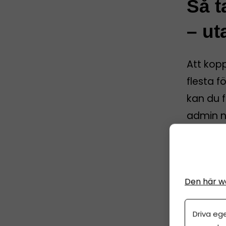
Så t
– ut
Att kop
flesta f
kan du f
admin nä
företag
Sp
5 
Den här w
Driva eg