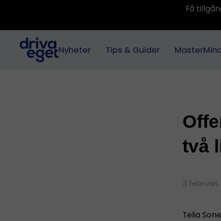
Få tillg
Nyheter
Tips & Guider
MasterMin
Offe
två 
3 februari,
Telia Son