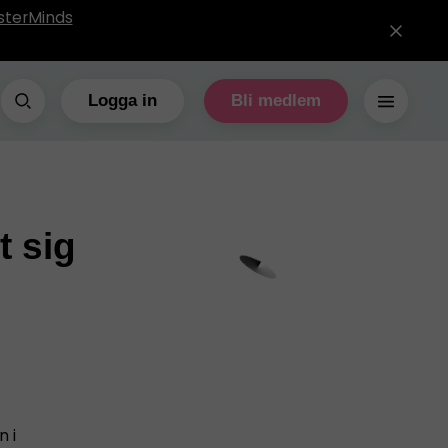
sterMinds
Logga in
Bli medlem
t sig
n i