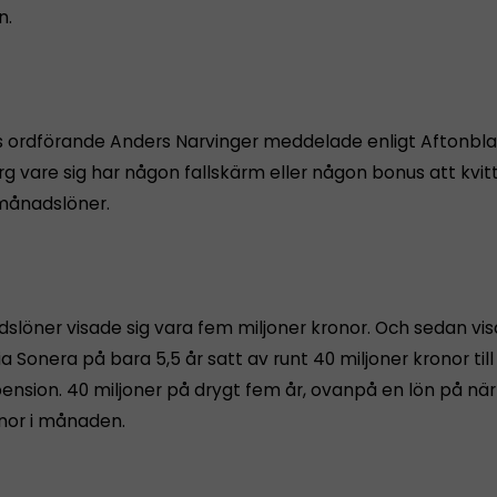
n.
s ordförande Anders Narvinger meddelade enligt Aftonbla
g vare sig har någon fallskärm eller någon bonus att kvitt
månadslöner.
slöner visade sig vara fem miljoner kronor. Och sedan vi
lia Sonera på bara 5,5 år satt av runt 40 miljoner kronor till
ension. 40 miljoner på drygt fem år, ovanpå en lön på n
onor i månaden.