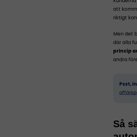
Kunderna h
att komma 
riktigt ka
Men det b
där alla 
princip a
andra för
Psst, i
affärsp
Så sä
autop