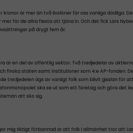
r kronor är mer än två livslöner för oss vanliga dödliga. De
r mer för de allra flesta att tjäna in. Och det fick Lars Nyber
vsättningar på drygt fem år.
ra är en del av offentlig sektor. Två tredjedelar av aktiern
ch finska staten samt institutioner som 4:e AP-fonden. D
e tredjedelen ägs av vanligt folk som blivit gisslan för at
efonmonopolet ska se ut som ett företag och göra det leg
stemän att sko sig.
r mig riktigt förbannad är att folk i allmänhet tror att L