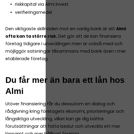
riskkapital via Almi Invest
verifieringsmedel
Den viktigaste skillnaden mot en vanlig bank är att
Almi
ofta kan ta större risk.
Det gör att de kan finansiera
företag tidigare i utvecklingen men är också med och
möjliggör satsningar tillsammans med bank även i mer
etablerade företag.
Du får mer än bara ett lån hos
Almi
Utöver finansiering får du dessutom en dialog och
rådgivning kring företagets ekonomi, prioriteringar och
långsiktiga utveckling, vilket kan ge dig bättre
förutsättningar att fatta beslut och utveckla ett mer
lönsamt och mer hållbart företag.