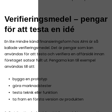
Verifieringsmedel – pengar
för att testa en idé
En lite mindre känd finansieringsform hos Almi är så
kallade verifieringsmedel. Det är pengar som kan
användas för att testa och verifiera en affärsidé innan
företaget satsar fullt ut. Pengarna kan till exempel
användas till att:
bygga en prototyp
göra marknadstester
testa teknik eller funktion
ta fram en första version av produkten