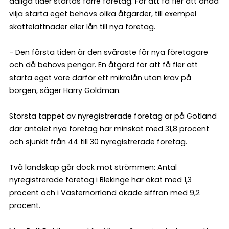
dåliga tider startas färre företag. För att få fler att ändå
vilja starta eget behövs olika åtgärder, till exempel
skattelättnader eller lån till nya företag.
- Den första tiden är den svåraste för nya företagare
och då behövs pengar. En åtgärd för att få fler att
starta eget vore därför ett mikrolån utan krav på
borgen, säger Harry Goldman.
Största tappet av nyregistrerade företag är på Gotland
där antalet nya företag har minskat med 31,8 procent
och sjunkit från 44 till 30 nyregistrerade företag.
Två landskap går dock mot strömmen: Antal
nyregistrerade företag i Blekinge har ökat med 1,3
procent och i Västernorrland ökade siffran med 9,2
procent.