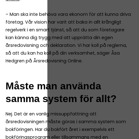
– Man ska inte behöva vara ekonom för att kunna driva
företag. Vår vision har varit att baka in allt krångligt
regelverk i en smart tjänst, så att du som företagare
kan känna dig trygg med att upprätta din egen
årsredovisning och deklaration. Vi har koll på reglerna,
så att du kan ha koll på din verksamhet, säger Åsa
Hedgren på Årsredovisning Online.
Måste man använda
samma system för allt?
Nej. Det är en vanlig missuppfattning att
årsredovisningen måste göras i samma system som
bokföringen. Har du bokfört året i exempelvis ett
bokföringsprogram eller tillsammans med en