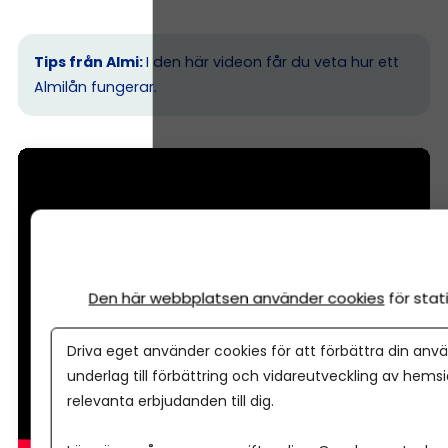
Tips från Almi:
I den här videon får du veta hur ett
Almilån fungerar.
Den här webbplatsen använder cookies
för sta
Driva eget använder cookies för att förbättra din anvä
underlag till förbättring och vidareutveckling av hems
relevanta erbjudanden till dig.