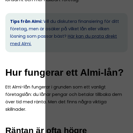
Tips från Almi:
Vill du diskutera finansiering för ditt
företag, men är osäker på vilket lån eller vilken
lösning som passar bäst?
Här kan du prata direkt
med Almi.
Hur fungerar ett Almi-lån?
Ett Almi-lån fungerar i grunden som ett vanligt
företagslån: du lånar pengar och betalar tillbaka dem
över tid med ränta. Men det finns några viktiga
skillnader.
Räntan är ofta högre