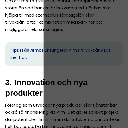
Om ett företag vill växa snabbt kan kapitalbehovet bli
större än vad banken är bekväm med. Här kan Almi
hjälpa till med exempelvis företagslån eller
tillväxtlån, ofta i kombination med bank för att
möjliggöra hela satsningen.
Tips från Almi:
Hur fungerar Almis tillväxtlån?
Läs
mer här.
3. Innovation och nya
produkter
Företag som utvecklar nya produkter eller tjänster kan
också få finansiering via Almi. Det gäller särskilt projekt
där potentialen finns – men där intäkterna ännu inte är
helt bevisade. Då kan innovationslån passa perfekt.