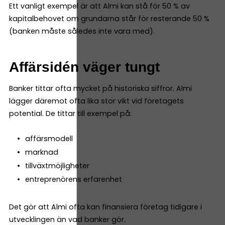
Ett vanligt exempel är att Almi kan stå för 50 % av
kapitalbehovet om grundarna står för resterande 50 %
(banken måste således inte vara med).
Affärsidén väger tungt
Banker tittar ofta mycket på historiska siffror. Almi
lägger däremot ofta lika stor vikt vid företagets
potential. De tittar till exempel på:
affärsmodell
marknad
tillväxtmöjligheter
entreprenörens erfarenhet
Det gör att Almi ofta kan finansiera företag tidigare i
utvecklingen än vad banker gör.