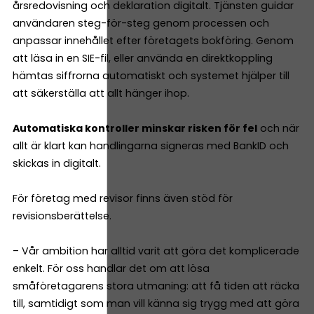
årsredovisning och deklaration digitalt. Tjänsten guidar
användaren steg-för-steg genom processen och
anpassar innehållet efter företagets bokföring. Genom
att läsa in en SIE-fil, eller använda en direktkoppling
hämtas siffrorna automatiskt och systemet hjälper till
att säkerställa att allt hänger ihop.
Automatiska kontroller minskar risken för fel
och när
allt är klart kan handlingarna signeras med BankID och
skickas in digitalt.
För företag med revisor finns även stöd för
revisionsberättelse.
– Vår ambition har alltid varit att göra det komplicerade
enkelt. För oss handlar det om att lösa
småföretagarens stora utmaning: att få tiden att räcka
till, samtidigt som man vill känna sig trygg med att göra