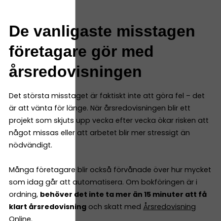
De vanligaste misstagen
företagare gör med
årsredovisningen
Det största misstaget är faktiskt inte att göra fel – det
är att vänta för länge. När årsredovisningen blir ett
projekt som skjuts upp vecka efter vecka ökar risken att
något missas eller att arbetet blir mer stressigt än
nödvändigt.
Många företagare blir också förvånade över hur mycket
som idag går att automatisera. Om bokföringen är i
ordning,
behöver det inte ta mer än 15 minuter att få
klart årsredovisning
och skatt med
Årsredovisning
Online
.