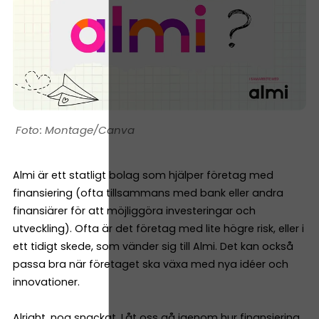
Montage/Canva
Almi är ett statligt bolag som hjälper företag med
finansiering (ofta tillsammans med bank eller andra
finansiärer för att möjliggöra investeringar och
utveckling). Ofta är det företag med lite högre risk, eller i
ett tidigt skede, som vänder sig till Almi. Det kan också
passa bra när företaget ska växa med nya idéer och
innovationer.
Alright, nog snackat. Låt oss gå igenom hur finansiering