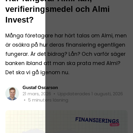
verifieringsmedel och Almi
Invest?
Många företagare har hört talas om Almi, men
är osäkra på hur deras finansiering egentligen
fungerar. Är det bidrag? Lån? Och varför säger
banken ibland att man ska prata med Almi?
Det ska vi gå igenom nu.
Gustaf Oscarson
21 mars, 2026
•
Uppdaterades 1 augusti, 2026
•
5 minuters läsning