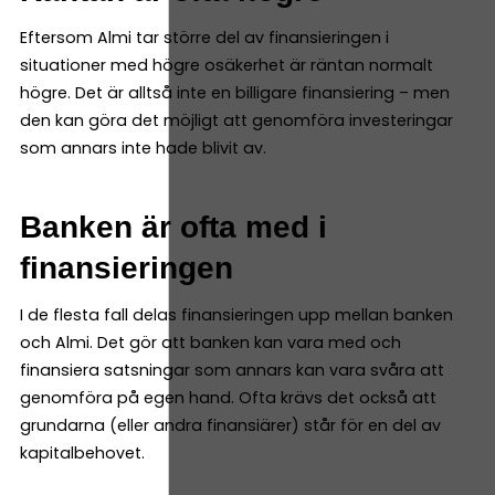
Eftersom Almi tar större del av finansieringen i
situationer med högre osäkerhet är räntan normalt
högre. Det är alltså inte en billigare finansiering – men
den kan göra det möjligt att genomföra investeringar
som annars inte hade blivit av.
Banken är ofta med i
finansieringen
I de flesta fall delas finansieringen upp mellan banken
och Almi. Det gör att banken kan vara med och
finansiera satsningar som annars kan vara svåra att
genomföra på egen hand. Ofta krävs det också att
grundarna (eller andra finansiärer) står för en del av
kapitalbehovet.