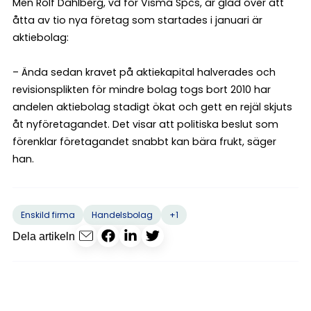
Men Rolf Dahlberg, vd för Visma Spcs, är glad över att
åtta av tio nya företag som startades i januari är
aktiebolag:
– Ända sedan kravet på aktiekapital halverades och
revisionsplikten för mindre bolag togs bort 2010 har
andelen aktiebolag stadigt ökat och gett en rejäl skjuts
åt nyföretagandet. Det visar att politiska beslut som
förenklar företagandet snabbt kan bära frukt, säger
han.
+1
Enskild firma
Handelsbolag
Dela artikeln