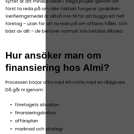
Syftet är att minska risken i tidiga projekt genom att
först ta reda på om idén faktiskt fungerar i praktiken.
Verifieringsmedel är alltså inte till för att bygga ett helt
företag – utan för att ta reda på om affären håller. Och
bäst av allt – de behöver normalt inte betalas tillbaka.
Hur ansöker man om
finansiering hos Almi?
Processen börjar ofta med ett möte med en rådgivare.
Då går ni igenom:
företagets situation
finansieringsbehov
affärsplan
marknad och strategi