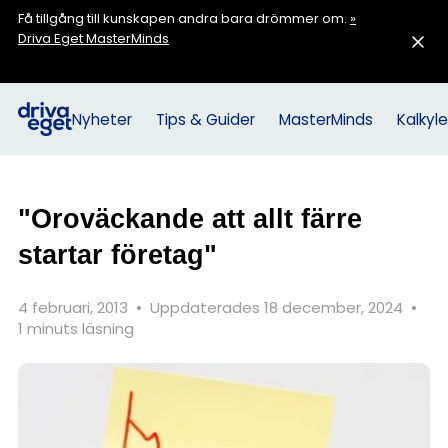
Få tillgång till kunskapen andra bara drömmer om.
»
Driva Eget MasterMinds
Nyheter
Tips & Guider
MasterMinds
Kalkyle
"Oroväckande att allt färre
startar företag"
4 februari, 2013
•
Uppdaterades 18 december, 2024
•
1 minuts läsning