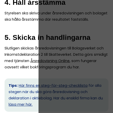
4. Håll årsstämma
Styrelsen ska skriva under årsredovisningen och bolaget
ska hålla årsstämma där resultatet fastställs.
5. Skicka in handlingarna
Slutligen skickas årsredovisningen till Bolagsverket och
Inkomstdeklaration 2 till Skatteverket. Detta görs smidigt
med tjänsten
Årsredovisning Online
, som fungerar
oavsett vilket bokföringsprogram du har.
Tips:
Här finns en steg-för-steg-checklista
för alla
stegen när du ska göra årsredovisning och
deklaration i aktiebolag. Har du enskild firma kan du
l
äsa mer här.