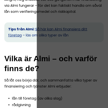
via Almi fungerar – för det kan faktiskt handla om såväl
lån som verifieringsmedel och riskkapital.
Tips från Almi:
Så här kan Almi finansiera ditt
företag
– läs om olika typer av lån
Vilka är Almi – och varför
finns de?
Så låt oss börja där, och sammanfatta vilka typer av
finansiering och tjänster Almi erbjuder:
lån till företag (av olika slag)
rådgivning