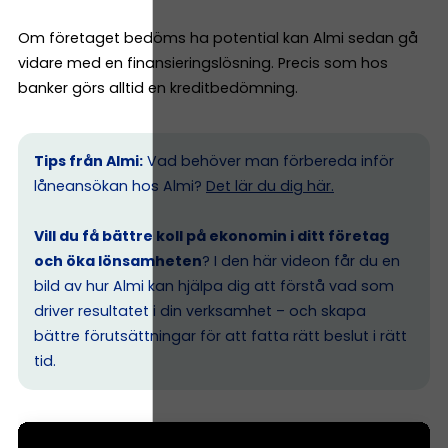
Om företaget bedöms ha potential kan Almi sedan gå
vidare med en finansieringslösning. Precis som hos
banker görs alltid en kreditbedömning.
Tips från Almi:
Vad behöver man förbereda inför
låneansökan hos Almi?
Det lär du dig här.
Vill du få bättre koll på ekonomin i ditt företag
och öka lönsamheten
? I den här videon får du en
bild av hur Almi kan hjälpa dig att förstå vad som
driver resultatet i din verksamhet – och skapa
bättre förutsättningar för att fatta rätt beslut i rätt
tid.