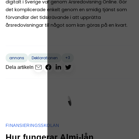
digitalt i Sverige var genom Årsredovisning Online. Gör
det komplicerade enkelt genom en smidig tjänst som
förvandlar det tidskrävande i att upprätta
årsredovisningar till något som kan göras på en kvart.
+3
annons
Deklarationen
Dela artikeln
FINANSIERINGSSKOLAN
Hur fungerar Almi-lån,