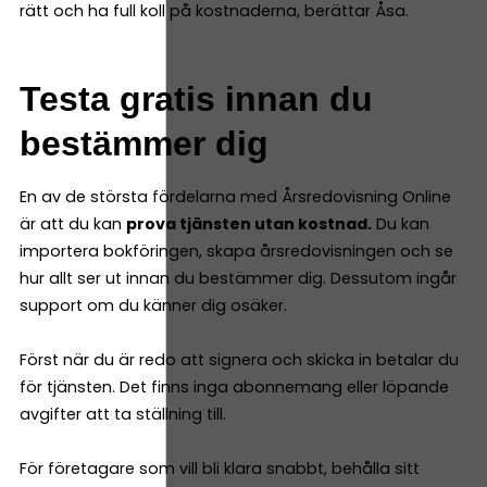
rätt och ha full koll på kostnaderna, berättar Åsa.
Testa gratis innan du
bestämmer dig
En av de största fördelarna med Årsredovisning Online
är att du kan
prova tjänsten utan kostnad.
Du kan
importera bokföringen, skapa årsredovisningen och se
hur allt ser ut innan du bestämmer dig. Dessutom ingår
support om du känner dig osäker.
Först när du är redo att signera och skicka in betalar du
för tjänsten. Det finns inga abonnemang eller löpande
avgifter att ta ställning till.
För företagare som vill bli klara snabbt, behålla sitt