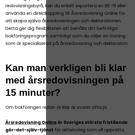
redovisningsbyrå, kan du enkelt exportera en SIE-fil eller
använda en direktkoppling till Årsredovisning Online för
att skapa själva årsredovisningen och deklarationen.
Detta ger dig flexibiliteten att behålla ditt befintliga
bokföringsprogram samtidigt som du väljer en lösning
som är specialiserad på årsredovisning och deklaration.
Kan man verkligen bli klar
med årsredovisningen på
15 minuter?
Om bokföringen redan är klar är svaret ofta ja.
Årsredovisning Online
är Sveriges största fristående
gör-det-själv-tjänst
för aktiebolag som vill upprätta