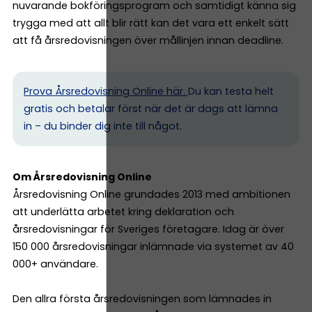
nuvarande bokföringsprogram och samtidigt känna sig
trygga med att allt blir rätt kan det vara ett enkelt sätt
att få årsredovisningen över mållinjen innan deadline.
Prova Årsredovisning Online här.
Du kan testa helt
gratis och betalar först när det är dags att lämna
in – du binder dig inte till något.
Om Årsredovisning Online
Årsredovisning Online grundades 2013 med ambitionen
att underlätta arbetet kring deklaration och
årsredovisningar för Sveriges företagare. Idag är över
150 000 årsredovisningar inlämnade via systemet av 40
000+ användare.
Den allra första årsredovisningen som lämnades in