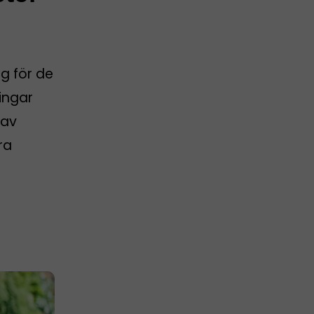
g för de
ingar
 av
ra