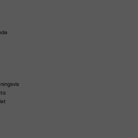
ande
ningsvis
sta
det