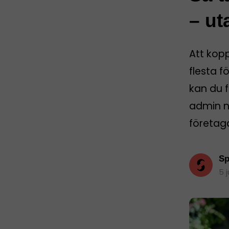
– ut
Att kop
flesta f
kan du f
admin nä
företag
Sp
5 