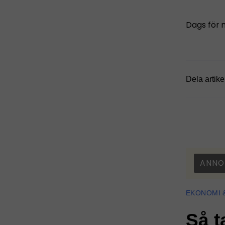
Dags för 
Dela artike
ANNO
EKONOMI 
Så t