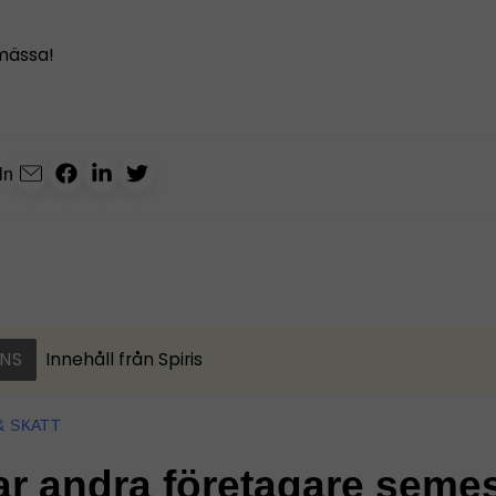
mässa!
ln
NS
Innehåll från
Spiris
& SKATT
ar andra företagare seme