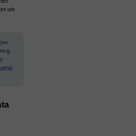
rätt
tt allt
rjan
ning.
ta
okför
ata