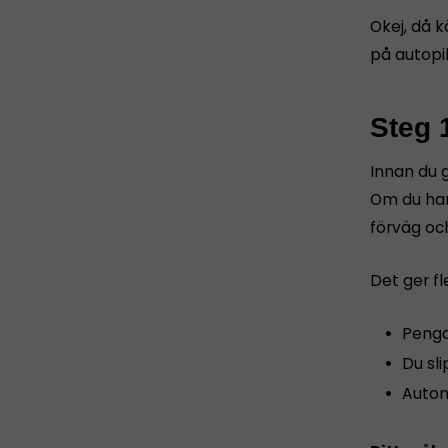
Okej, då k
på autopil
Steg 
Innan du g
Om du har
förväg oc
Det ger fl
Penga
Du sl
Autom