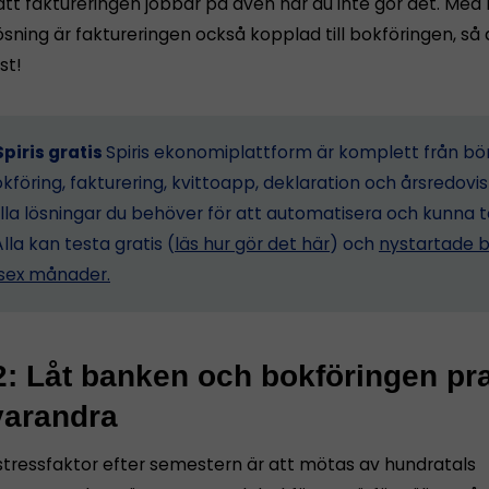
att faktureringen jobbar på även när du inte gör det. Med 
ning är faktureringen också kopplad till bokföringen, så a
st!
piris gratis
Spiris ekonomiplattform är komplett från bö
föring, fakturering, kvittoapp, deklaration och årsredovis
lla lösningar du behöver för att automatisera och kunna 
Alla kan testa gratis (
läs hur gör det här
) och
nystartade b
i sex månader.
2: Låt banken och bokföringen pr
arandra
 stressfaktor efter semestern är att mötas av hundratals