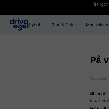
Få tillg
Nyheter
Tips & Guider
MasterMin
På v
3 oktober,
Sitter på 
är ett här
sajten un