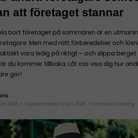
an att företaget stannar
pla bort företaget på sommaren är en utmanin
öretagare. Men med rätt förberedelser och lösn
aktiskt vara ledig på riktigt – och slippa berget
r du kommer tillbaka. Låt oss visa dig hur and
are gör!
iris
juni, 2026
•
Uppdaterades 14 juni, 2026
•
5 minuters läsning