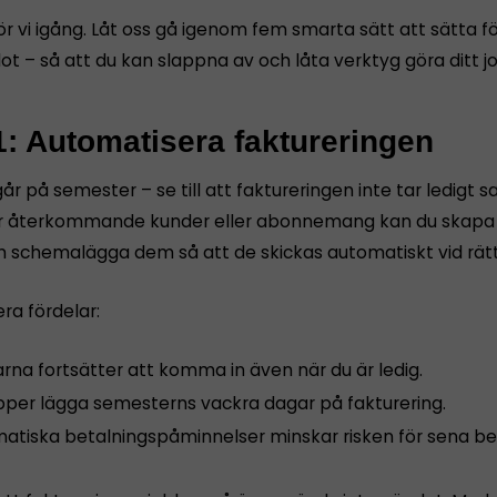
ör vi igång. Låt oss gå igenom fem smarta sätt att sätta 
ot – så att du kan slappna av och låta verktyg göra ditt j
1: Automatisera faktureringen
år på semester – se till att faktureringen inte tar ledigt s
 återkommande kunder eller abonnemang kan du skapa f
h schemalägga dem så att de skickas automatiskt vid rät
era fördelar:
rna fortsätter att komma in även när du är ledig.
ipper lägga semesterns vackra dagar på fakturering.
atiska betalningspåminnelser minskar risken för sena bet