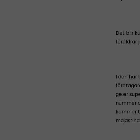
Det blir k
föräldrar 
I den här 
företagar
ge er supe
nummer av 
kommer ti
majastina