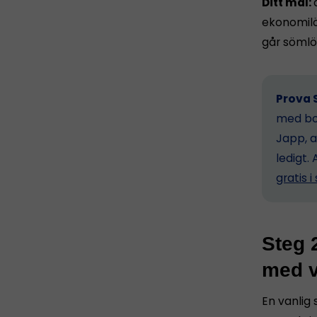
Ditt mål:
ekonomilös
går sömlö
Prova S
med bok
Japp, a
ledigt. 
gratis 
Steg 
med v
En vanlig