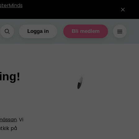
sterMinds
Logga in
Bli medlem
ing!
-mässan
. Vi
utkik på