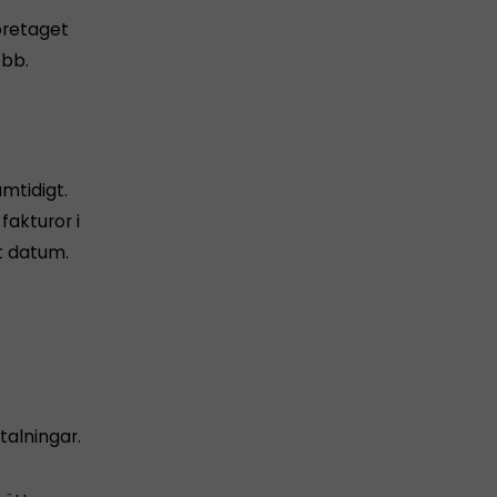
företaget
obb.
amtidigt.
akturor i
t datum.
alningar.