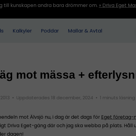
ång till kunskapen andra bara drömmer om.
» Driva Eget Ma
ds
Kalkyler
Poddar
Mallar & Avtal
äg mot mässa + efterlysn
 2013
•
Uppdaterades 18 december, 2024
•
1 minuts läsning
pendeln mot Älvsjö nu, i dag är det dags för
Eget företag
ligt Driva Eget-gäng där och jag ska webba på plats. Håll 
der dagen!