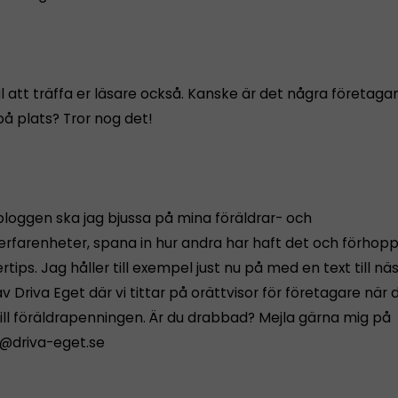
ul att träffa er läsare också. Kanske är det några företag
på plats? Tror nog det!
bloggen ska jag bjussa på mina föräldrar- och
erfarenheter, spana in hur andra har haft det och förhopp
rtips. Jag håller till exempel just nu på med en text till nä
Driva Eget där vi tittar på orättvisor för företagare när 
ll föräldrapenningen. Är du drabbad? Mejla gärna mig på
@driva-eget.se