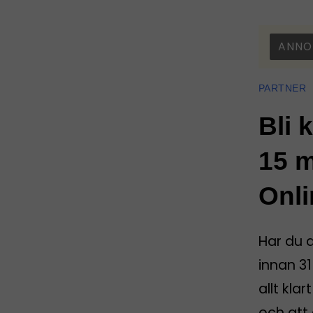
ANNO
PARTNER
Bli 
15 m
Onli
Har du 
innan 31
allt kla
och att 