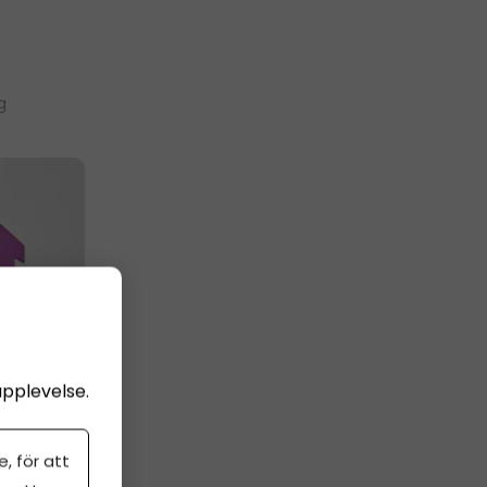
g
upplevelse.
, för att