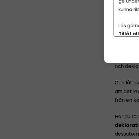
ge under
kunna rik
Årsr
Läs gärn
Tillåt al
Psst!
Har 
botten p
Online hä
företagar
och dekla
Och låt os
att det k
från en ko
Har du re
deklarati
dessutom 