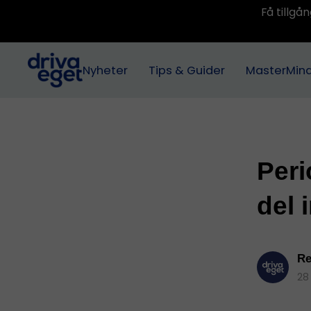
Få tillg
Nyheter
Tips & Guider
MasterMin
Peri
del 
Re
28