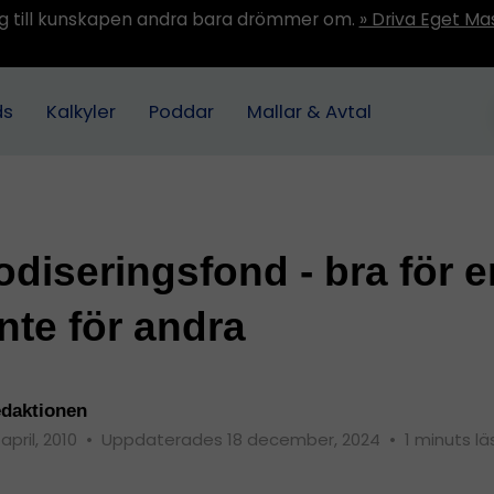
ång till kunskapen andra bara drömmer om.
» Driva Eget Ma
ds
Kalkyler
Poddar
Mallar & Avtal
odiseringsfond - bra för e
inte för andra
daktionen
 april, 2010
•
Uppdaterades 18 december, 2024
•
1 minuts lä