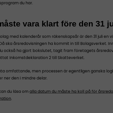
sprogram du har.
åste vara klart före den 31 ju
bolag med kalenderår som räkenskapsår är den 31 juli en vi
Då ska årsredovisningen ha kommit in till Bolagsverket. I
u också ha gjort bokslutet, tagit fram företagets årsredov
tat Inkomstdeklaration 2 till Skatteverket.
åta omfattande, men processen är egentligen ganska logi
r ner den i mindre delar.
kan du läsa om
alla datum du måste ha koll på för årsredo
ration
.