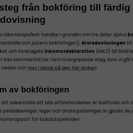
teg från bokföring till färdig
edovisning
a räkenskapsåret handlar i grunden om tre delar: själva
bo
anställa och justera bokföringen),
årsredovisningen
till
ket och företagets
inkomstdeklaration
(INK2) till Skatt
et kan sammanfattas i fem övergripande steg, som vi går
t nedan och
mer i detalj på den här länken
.
äm av bokföringen
att säkerställa att alla affärshändelser är bokförda och 
 periodiseringar, lager och andra justeringar är gjorda. Nu
momsrapport för bokslutsperioden.