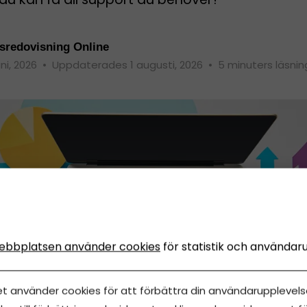
sredovisning Online
uni, 2026
•
Uppdaterades 1 augusti, 2026
•
5 minuters läsnin
ebbplatsen använder cookies
för statistik och användar
et använder cookies för att förbättra din användarupplevelse