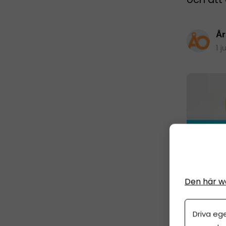
År
1 j
Den här w
Driva eg