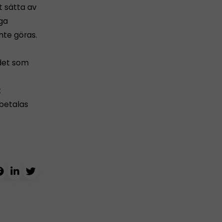
t sätta av
iga
nte göras.
 det som
t
 betalas