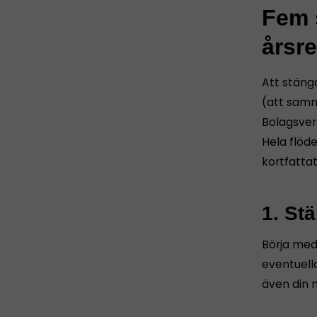
Fem s
årsr
Att stäng
(att samm
Bolagsver
Hela flöd
kortfatta
1. St
Börja med 
eventuella
även din 