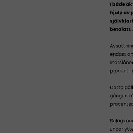
I både ak
hjälp av 
självklar
betalats
.
Avsättning
endast om
statslåne
procent i 
Detta gäl
gången i 
procentsa
Bolag med
under ytte