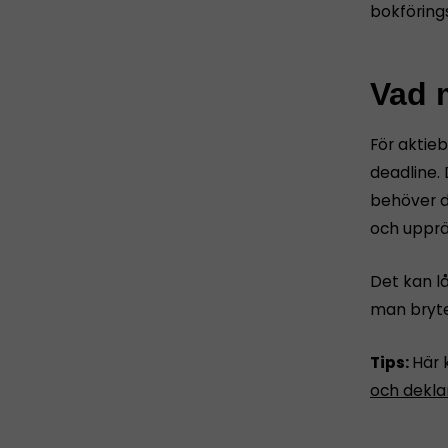
bokföring
Vad m
För aktie
deadline. 
behöver d
och upprät
Det kan l
man bryte
Tips:
Här 
och dekla