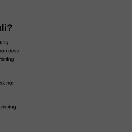
li?
ktig
nnan dess
isning
sk när
visning