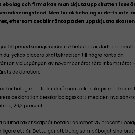
tiebolag och firma kan man skjuta upp skatten i sex 
periodiseringsfond. Men för aktiebolag är detta inte l
het, eftersom det blir ränta på den uppskjutna skatten 
ar till periodiseringsfonder i aktiebolag är därför normal
 du lyckas placera skattekrediten till högre ränta än
räntan vid utgången av november året före inkomståret -
årets deklaration.
ler för bolag med kalenderår som räkenskapsår och som 
årets deklaration betalar bolagsskatt med den nya sänkt
tsen, 26,3 procent.
 brutna räkenskapsår betalar däremot 28 procent i bola
rligare ett år. Detta gör att bolag som påbörjat sina brut