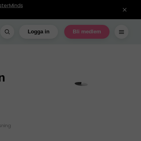
sterMinds
Logga in
Bli medlem
n
sning