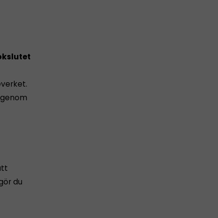
kslutet
everket.
 igenom
att
 gör du