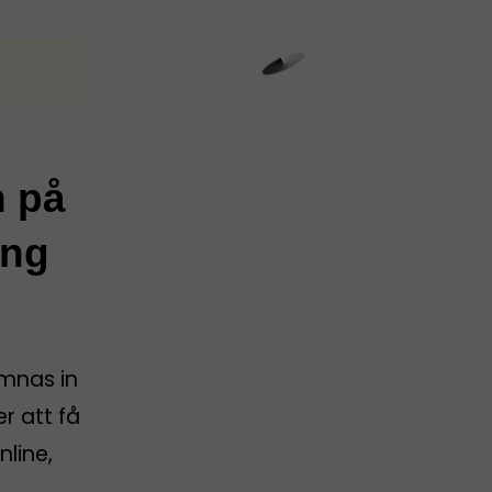
n på
ing
ämnas in
er att få
nline,