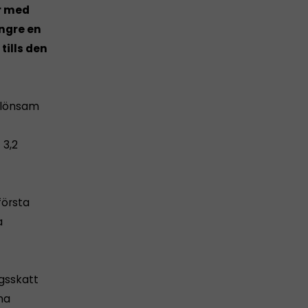
år med
ängre en
tills den
t lönsam
 3,2
första
a
gsskatt
na