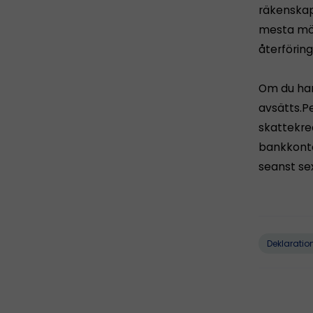
räkenskaps
mesta möjl
återföring
Om du har
avsätts.Pe
skattekre
bankkonto
seanst sex
Deklaratio