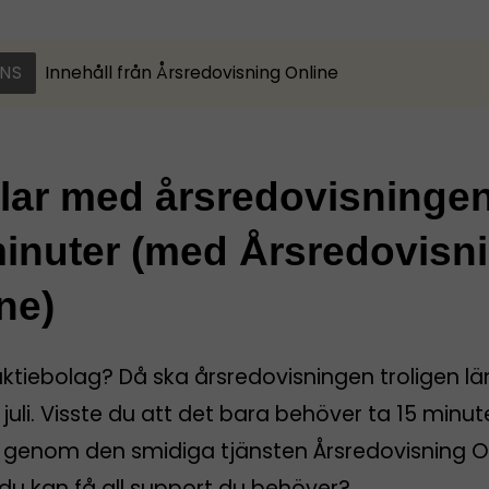
NS
Innehåll från
Årsredovisning Online
klar med årsredovisninge
inuter (med Årsredovisn
ne)
aktiebolag? Då ska årsredovisningen troligen l
 juli. Visste du att det bara behöver ta 15 minut
rt genom den smidiga tjänsten Årsredovisning O
du kan få all support du behöver?