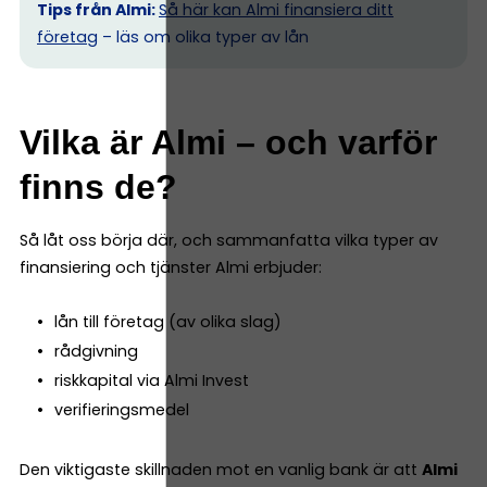
Tips från Almi:
Så här kan Almi finansiera ditt
företag
– läs om olika typer av lån
Vilka är Almi – och varför
finns de?
Så låt oss börja där, och sammanfatta vilka typer av
finansiering och tjänster Almi erbjuder:
lån till företag (av olika slag)
rådgivning
riskkapital via Almi Invest
verifieringsmedel
Den viktigaste skillnaden mot en vanlig bank är att
Almi