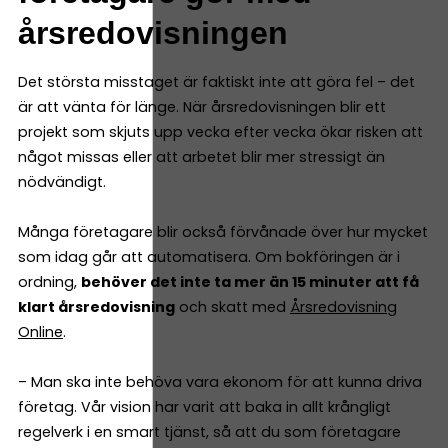
årsredovisningen
Det största misstaget är faktiskt inte att göra fel – det
är att vänta för länge. När årsredovisningen blir ett
projekt som skjuts upp vecka efter vecka ökar risken att
något missas eller att arbetet blir mer stressigt än
nödvändigt.
Många företagare blir också förvånade över hur mycket
som idag går att automatisera. Om bokföringen är i
ordning,
behöver det inte ta mer än 15 minuter att få
klart årsredovisning
och skatt med
Årsredovisning
Online
.
– Man ska inte behöva vara ekonom för att kunna driva
företag. Vår vision har varit att baka in allt krångligt
regelverk i en smart tjänst, så att du som företagare