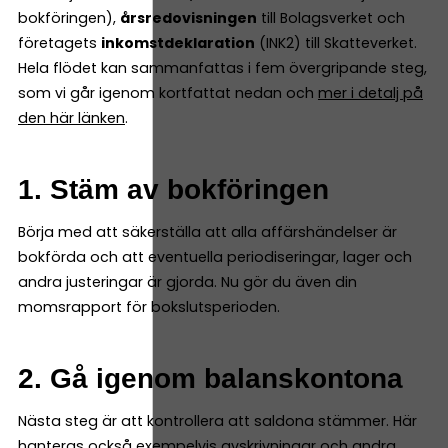
bokföringen),
årsredovisningen
till Bolagsverket och
företagets
inkomstdeklaration
(INK2) till Skatteverket.
Hela flödet kan sammanfattas i fem övergripande steg,
som vi går igenom kortfattat nedan och
mer i detalj på
den här länken
.
1. Stäm av bokföringen
Börja med att säkerställa att alla affärshändelser är
bokförda och att eventuella periodiseringar, lager och
andra justeringar är gjorda. Nu gör du även din
momsrapport för bokslutsperioden.
2. Gå igenom balanskontona
Nästa steg är att kontrollera att saldona stämmer. Här
hanteras också exempelvis avskrivningar och andra