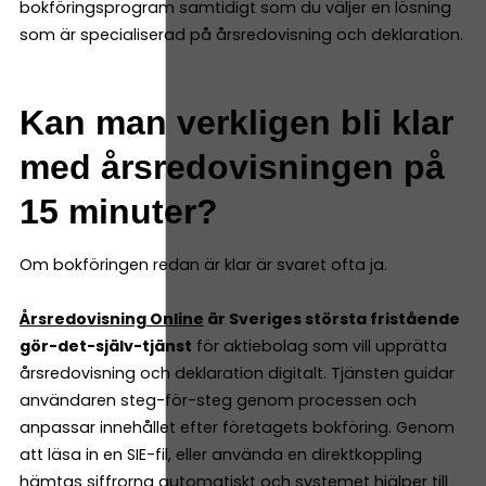
bokföringsprogram samtidigt som du väljer en lösning
som är specialiserad på årsredovisning och deklaration.
Kan man verkligen bli klar
med årsredovisningen på
15 minuter?
Om bokföringen redan är klar är svaret ofta ja.
Årsredovisning Online
är Sveriges största fristående
gör-det-själv-tjänst
för aktiebolag som vill upprätta
årsredovisning och deklaration digitalt. Tjänsten guidar
användaren steg-för-steg genom processen och
anpassar innehållet efter företagets bokföring. Genom
att läsa in en SIE-fil, eller använda en direktkoppling
hämtas siffrorna automatiskt och systemet hjälper till