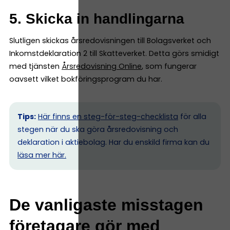
5. Skicka in handlingarna
Slutligen skickas årsredovisningen till Bolagsverket och
Inkomstdeklaration 2 till Skatteverket. Detta görs smidigt
med tjänsten
Årsredovisning Online
, som fungerar
oavsett vilket bokföringsprogram du har.
Tips:
Här finns en steg-för-steg-checklista
för alla
stegen när du ska göra årsredovisning och
deklaration i aktiebolag. Har du enskild firma kan du
l
äsa mer här.
De vanligaste misstagen
företagare gör med