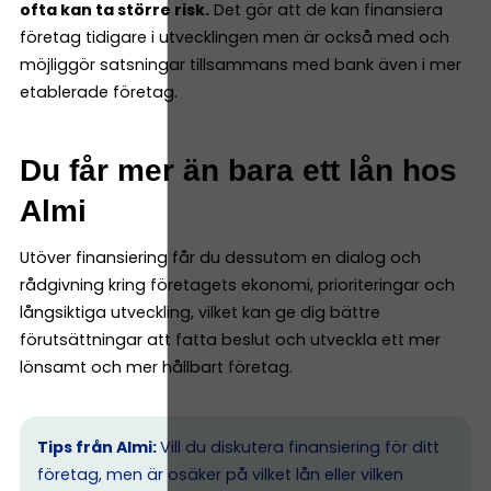
ofta kan ta större risk.
Det gör att de kan finansiera
företag tidigare i utvecklingen men är också med och
möjliggör satsningar tillsammans med bank även i mer
etablerade företag.
Du får mer än bara ett lån hos
Almi
Utöver finansiering får du dessutom en dialog och
rådgivning kring företagets ekonomi, prioriteringar och
långsiktiga utveckling, vilket kan ge dig bättre
förutsättningar att fatta beslut och utveckla ett mer
lönsamt och mer hållbart företag.
Tips från Almi:
Vill du diskutera finansiering för ditt
företag, men är osäker på vilket lån eller vilken