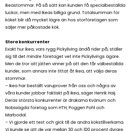
Ikeastommar. På så sätt kan kunden få specialbeställda
luckor, men med Ikeas billiga grund. Totalsumman för
köket blir då mycket lägre än hos storföretagen som
säljer mer påkostade kök.
Stora konkurrenter
Exakt hur Ikea, vars rygg Pickyliving ändå rider på, ställer
sig till det mindre företaget vet inte Pickylivings ägare.
Men de tror att jätten vinner på att den får välbeställda
kunder, som annars inte tittat åt Ikea, att välja deras
stommar.
– Ikea har beställt varuprover från oss och några av
våra kunder jobbar faktiskt på Ikea, säger Henrik Haij.
Deras största konkurrenter är drakarna Kvänum och
Nobiaägda företag som HTH, Poggen Pohl och
Marbodal.
– Vi gjorde ett test och gick till de andra kökstillverkarna.
Vi kunde se att de var mellan 30 och 100 procent dyrare