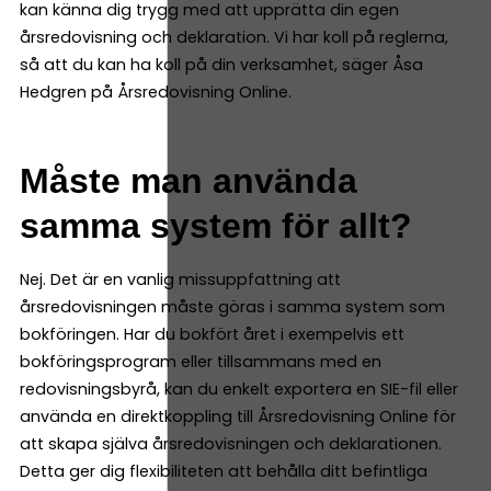
kan känna dig trygg med att upprätta din egen
årsredovisning och deklaration. Vi har koll på reglerna,
så att du kan ha koll på din verksamhet, säger Åsa
Hedgren på Årsredovisning Online.
Måste man använda
samma system för allt?
Nej. Det är en vanlig missuppfattning att
årsredovisningen måste göras i samma system som
bokföringen. Har du bokfört året i exempelvis ett
bokföringsprogram eller tillsammans med en
redovisningsbyrå, kan du enkelt exportera en SIE-fil eller
använda en direktkoppling till Årsredovisning Online för
att skapa själva årsredovisningen och deklarationen.
Detta ger dig flexibiliteten att behålla ditt befintliga