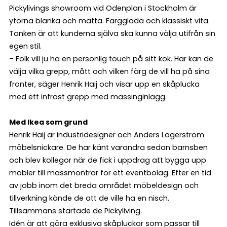
Pickylivings showroom vid Odenplan i Stockholm är
ytorna blanka och matta. Färgglada och klassiskt vita.
Tanken är att kunderna själva ska kunna välja utifrån sin
egen stil.
– Folk vill ju ha en personlig touch på sitt kök. Här kan de
välja vilka grepp, mått och vilken färg de vill ha på sina
fronter, säger Henrik Haij och visar upp en skåplucka
med ett infräst grepp med mässinginlägg.
Med Ikea som grund
Henrik Haij är industridesigner och Anders Lagerström
möbelsnickare. De har känt varandra sedan barnsben
och blev kollegor när de fick i uppdrag att bygga upp
möbler till mässmontrar för ett eventbolag. Efter en tid
av jobb inom det breda området möbeldesign och
tillverkning kände de att de ville ha en nisch.
Tillsammans startade de Pickyliving.
Idén är att göra exklusiva skåpluckor som passar till