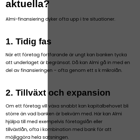
aktuella?
Almi-finansiering dyker ofta upp i tre situationer.
1. Tidig fas
När ett företag fortfarande är ungt kan banken tycka
att underlaget är begränsat. Då kan Almi gå in med en
del av finansieringen – ofta genom ett s k mikrolån.
2. Tillväxt och expansion
Om ett företag vill växa snabbt kan kapitalbehovet bli
större än vad banken är bekväm med. Här kan Almi
hjälpa till med exempelvis företagslån eller
tillväxtlån, ofta i kombination med bank för att
möjliggöra hela satsningen.