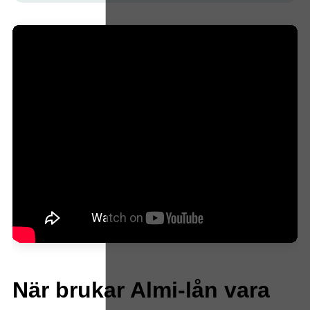
När brukar Almi-lån vara