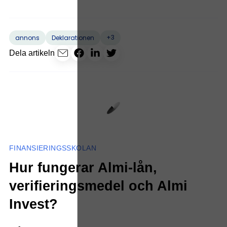
+3
annons
Deklarationen
Dela artikeln
FINANSIERINGSSKOLAN
Hur fungerar Almi-lån,
verifieringsmedel och Almi
Invest?