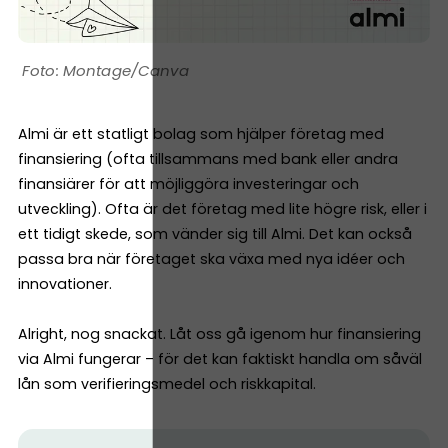
Montage/Canva
Almi är ett statligt bolag som hjälper företag med
finansiering (ofta tillsammans med bank eller andra
finansiärer för att möjliggöra investeringar och
utveckling). Ofta är det företag med lite högre risk, eller i
ett tidigt skede, som vänder sig till Almi. Det kan också
passa bra när företaget ska växa med nya idéer och
innovationer.
Alright, nog snackat. Låt oss gå igenom hur finansiering
via Almi fungerar – för det kan faktiskt handla om såväl
lån som verifieringsmedel och riskkapital.