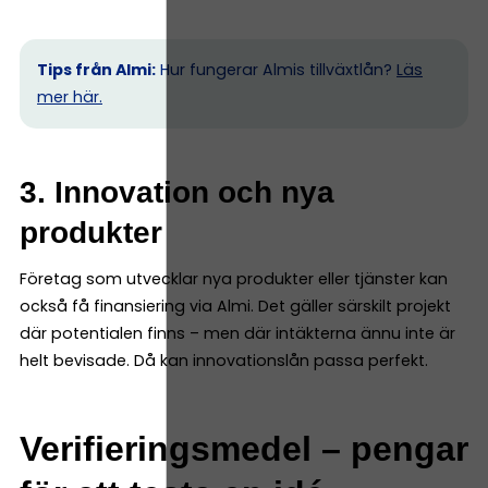
Tips från Almi:
Hur fungerar Almis tillväxtlån?
Läs
mer här.
3. Innovation och nya
produkter
Företag som utvecklar nya produkter eller tjänster kan
också få finansiering via Almi. Det gäller särskilt projekt
där potentialen finns – men där intäkterna ännu inte är
helt bevisade. Då kan innovationslån passa perfekt.
Verifieringsmedel – pengar