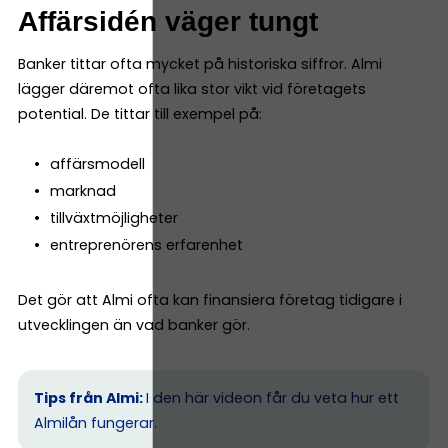
Affärsidén väger tungt
Banker tittar ofta mycket på historiska siffror. Almi
lägger däremot ofta lika stor vikt vid företagets
potential. De tittar till exempel på:
affärsmodell
marknad
tillväxtmöjligheter
entreprenörens erfarenhet
Det gör att Almi ofta kan finansiera företag tidigare i
utvecklingen än vad banker gör.
Tips från Almi:
I den här videon får du veta hur ett
Almilån fungerar.