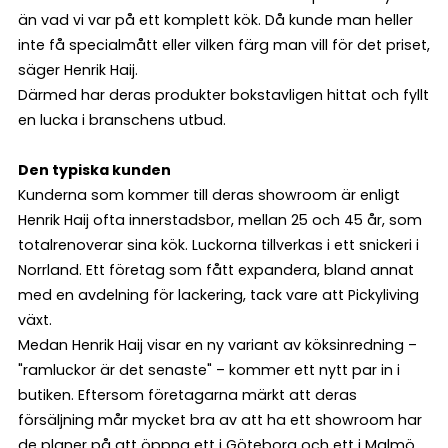
än vad vi var på ett komplett kök. Då kunde man heller
inte få specialmått eller vilken färg man vill för det priset,
säger Henrik Haij.
Därmed har deras produkter bokstavligen hittat och fyllt
en lucka i branschens utbud.
Den typiska kunden
Kunderna som kommer till deras showroom är enligt
Henrik Haij ofta innerstadsbor, mellan 25 och 45 år, som
totalrenoverar sina kök. Luckorna tillverkas i ett snickeri i
Norrland. Ett företag som fått expandera, bland annat
med en avdelning för lackering, tack vare att Pickyliving
växt.
Medan Henrik Haij visar en ny variant av köksinredning –
"ramluckor är det senaste" – kommer ett nytt par in i
butiken. Eftersom företagarna märkt att deras
försäljning mår mycket bra av att ha ett showroom har
de planer på att öppna ett i Göteborg och ett i Malmö