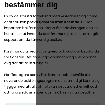
bestämmer dig
En av de största fördelarna med Årsredovisning Online
är att du kan
prova tjänsten utan kostnad.
Du kan
importera bokföringen, skapa årsredovisningen och se
hur allt ser ut innan du bestämmer dig. Dessutom ingår
support om du känner dig osäker.
Först när du är redo att signera och skicka in betalar du
för tjänsten. Det finns inga abonnemang eller löpande
avgifter att ta ställning till.
För företagare som vill bli klara snabbt, behålla sitt
nuvarande bokföringsprogram och samtidigt känna sig
trygga med att allt blir rätt kan det vara ett enkelt sätt
att få årsredovisningen över mållinjen innan deadline.