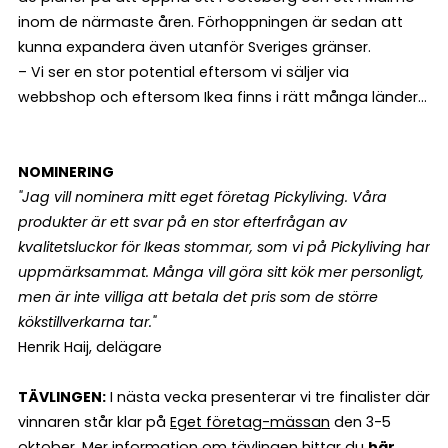
inom de närmaste åren. Förhoppningen är sedan att
kunna expandera även utanför Sveriges gränser.
– Vi ser en stor potential eftersom vi säljer via
webbshop och eftersom Ikea finns i rätt många länder…
NOMINERING
"Jag vill nominera mitt eget företag Pickyliving. Våra
produkter är ett svar på en stor efterfrågan av
kvalitetsluckor för Ikeas stommar, som vi på Pickyliving har
uppmärksammat. Många vill göra sitt kök mer personligt,
men är inte villiga att betala det pris som de större
kökstillverkarna tar."
Henrik Haij, delägare
TÄVLINGEN:
I nästa vecka presenterar vi tre finalister där
vinnaren står klar på
Eget företag-mässan
den 3-5
oktober. Mer information om tävlingen hittar du
här
.