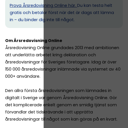
Prova Årsredovisning Online här.
Du kan testa helt
gratis och betalar först när det är dags att lämna
in – du binder dig inte till något.
Om Årsredovisning Online
Årsredovisning Online grundades 2013 med ambitionen
att underlätta arbetet kring deklaration och
årsredovisningar för Sveriges företagare. Idag är över
150 000 årsredovisningar inlämnade via systemet av 40
000+ användare.
Den allra första årsredovisningen som lämnades in
digitalt i Sverige var genom Årsredovisning Online. Gör
det komplicerade enkelt genom en smidig tjänst som
förvandlar det tidskrävande i att upprätta
årsredovisningar till något som kan göras på en kvart.