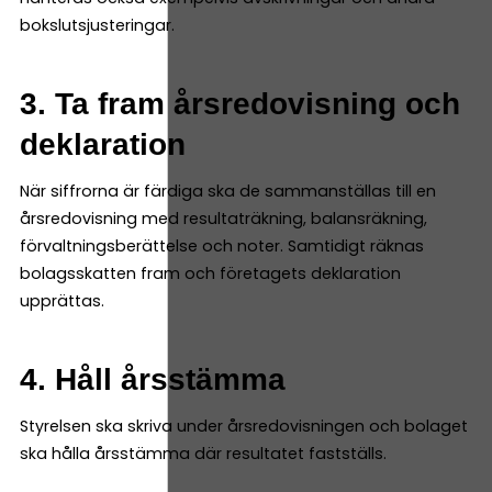
bokslutsjusteringar.
3. Ta fram årsredovisning och
deklaration
När siffrorna är färdiga ska de sammanställas till en
årsredovisning med resultaträkning, balansräkning,
förvaltningsberättelse och noter. Samtidigt räknas
bolagsskatten fram och företagets deklaration
upprättas.
4. Håll årsstämma
Styrelsen ska skriva under årsredovisningen och bolaget
ska hålla årsstämma där resultatet fastställs.