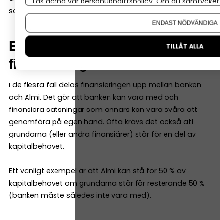
Läs gärna vår
personuppgiftspolicy
. Om du samtycker t
som annars inte hade blivit av.
Om du vill ändra ditt val i efterhand hittar du den möjl
ENDAST NÖDVÄNDIGA
Banken är ofta med i
TILLÅT ALLA
finansieringen
I de flesta fall delas finansieringen upp mellan banken
och Almi. Det gör att banken kan vara med och
finansiera satsningar som annars kan vara svåra att
genomföra på egen hand. Ofta krävs det också att
grundarna (eller andra finansiärer) står för en del av
kapitalbehovet.
Ett vanligt exempel är att Almi kan stå för 50 % av
kapitalbehovet om grundarna står för resterande 50 %
(banken måste således inte vara med).