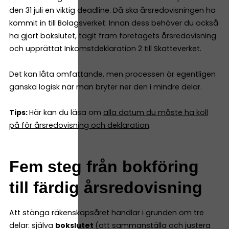
den 31 juli en viktig deadline. Då ska årsredovisningen ha
kommit in till Bolagsverket. Innan dess behöver du också
ha gjort bokslutet, tagit fram företagets årsredovisning
och upprättat Inkomstdeklaration 2 till Skatteverket.
Det kan låta omfattande, men processen är egentligen
ganska logisk när man bryter ner den i mindre delar.
Tips:
Här kan du läsa om
alla datum du måste ha koll
på för årsredovisning och deklaration
.
Fem steg från bokföring
till färdig årsredovisning
Att stänga räkenskapsåret handlar i grunden om tre
delar: själva
bokslutet
(att sammanställa och justera