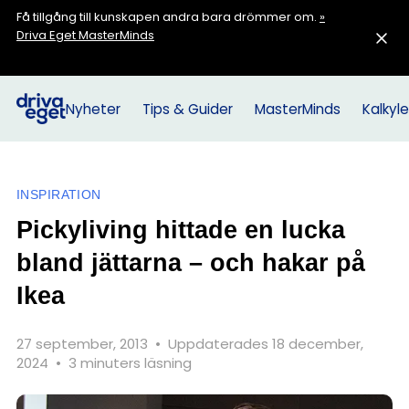
Få tillgång till kunskapen andra bara drömmer om.
»
Driva Eget MasterMinds
Nyheter
Tips & Guider
MasterMinds
Kalkyle
INSPIRATION
Pickyliving hittade en lucka
bland jättarna – och hakar på
Ikea
27 september, 2013
•
Uppdaterades 18 december,
2024
•
3 minuters läsning