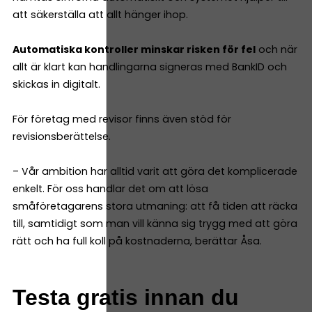
att säkerställa att allt hänger ihop.
Automatiska kontroller minskar risken för fel
och när
allt är klart kan handlingarna signeras med BankID och
skickas in digitalt.
För företag med revisor finns även stöd för
revisionsberättelse.
– Vår ambition har alltid varit att göra det komplicerade
enkelt. För oss handlar det om att lösa
småföretagarens stora utmaning: att få tiden att räcka
till, samtidigt som man vill känna sig trygg med att göra
rätt och ha full koll på kostnaderna, berättar Åsa.
Testa gratis innan du