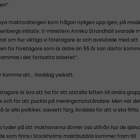
en”.
ya maktordningen kom frågan nyligen upp igen, på mod
enbergs initiativ. S-ministern Annika Strandhäll svarade 
rat om hur viktiga vi företagare är och avslutade med att
den för företagare som är äldre än 55 år kan därför komm
mmas i det fortsatta arbetet”.
r komma att… Goddag yxskaft.
tagare är bra att ha för att utställa löften till andra grup
e och för att puckla på meningsmotståndare. Men när d
 så är alla politiker, oavsett färg, livrädda för att vi ska fiffla.
 tyder på att makhavarna dömer oss utifrån hur de själv
r de som finns i Stockholms maktbubbla kommer fram till