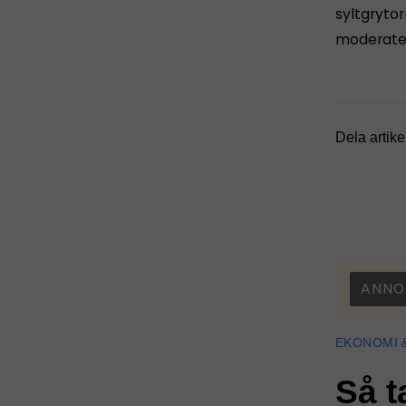
syltgrytor
moderater
Dela artike
ANNO
EKONOMI 
Så t