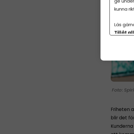
ge under
kunna rik
Läs gärn
Tillåt al
botten p
Spir
Friheten a
blir det fö
Kunderna h