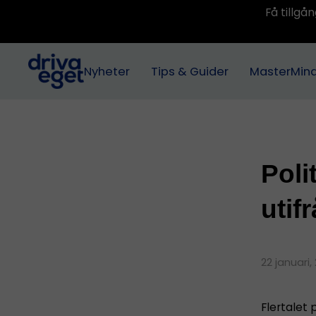
Få tillg
Nyheter
Tips & Guider
MasterMin
Poli
utif
22 januari,
Flertalet 