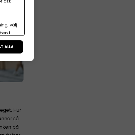
r att
ng, välj
ten i
ÅT ALLA
 eget. Hur
känner så…
tanken på