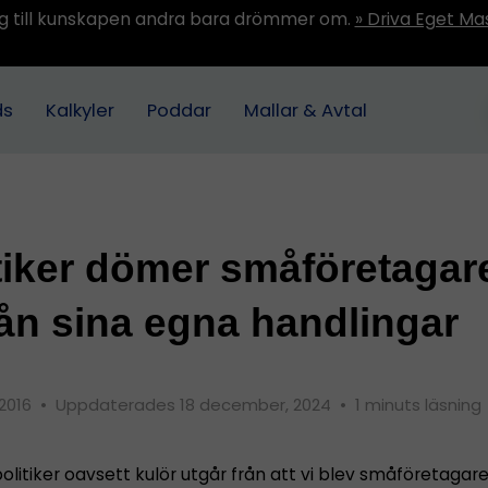
ång till kunskapen andra bara drömmer om.
» Driva Eget Ma
ds
Kalkyler
Poddar
Mallar & Avtal
tiker dömer småföretagar
rån sina egna handlingar
 2016
•
Uppdaterades 18 december, 2024
•
1 minuts läsning
politiker oavsett kulör utgår från att vi blev småföretagare