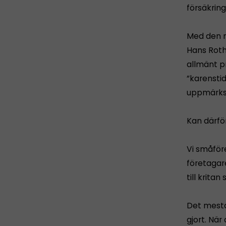
försäkring
Med den n
Hans Roth
allmänt p
”karensti
uppmärksa
Kan därfö
Vi småföre
företagar
till kritan
Det mesta
gjort. Nä