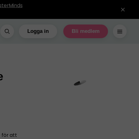
sterMinds
Logga in
Bli medlem
e
 för att