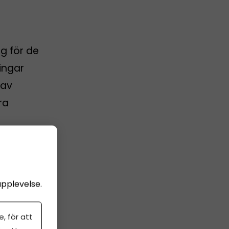
g för de
ingar
 av
ra
upplevelse.
, för att