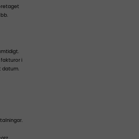
företaget
obb.
amtidigt.
akturor i
t datum.
alningar.
rätt