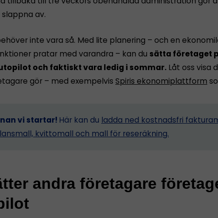
tillbaka till tre veckors obehandlad administration gör a
n slappna av.
ehöver inte vara så. Med lite planering – och en ekonomi
funktioner pratar med varandra – kan du
sätta företaget p
utopilot och faktiskt vara ledig i sommar.
Låt oss visa d
etagare gör – med exempelvis
Spiris ekonomiplattform
so
nnan vi startar!
Här kan du
ladda ned kostnadsfri fakturam
lansmall, kvittomall och mall för reseräkning.
tter andra företagare företag
ilot