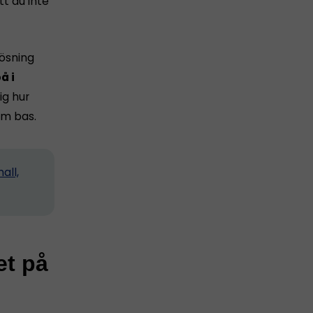
tt du inte
lösning
å i
ig hur
m bas.
all,
et på