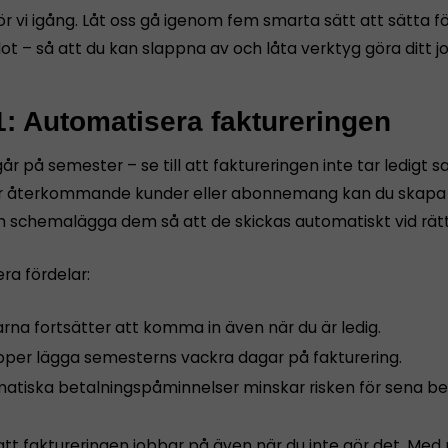
ör vi igång. Låt oss gå igenom fem smarta sätt att sätta 
ot – så att du kan slappna av och låta verktyg göra ditt j
1: Automatisera faktureringen
år på semester – se till att faktureringen inte tar ledigt s
 återkommande kunder eller abonnemang kan du skapa f
h schemalägga dem så att de skickas automatiskt vid rät
era fördelar:
rna fortsätter att komma in även när du är ledig.
ipper lägga semesterns vackra dagar på fakturering.
atiska betalningspåminnelser minskar risken för sena bet
att faktureringen jobbar på även när du inte gör det. Med 