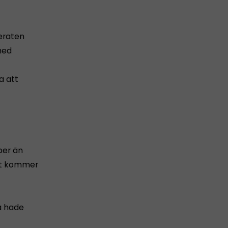
eraten
med
a att
per än
et kommer
a hade