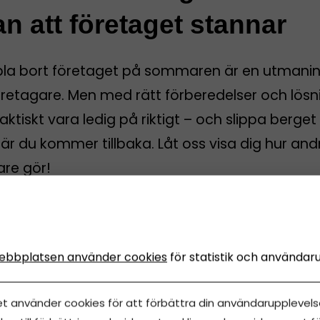
an att företaget stannar
pla bort företaget på sommaren är en utmanin
öretagare. Men med rätt förberedelser och lösn
aktiskt vara ledig på riktigt – och slippa berget
r du kommer tillbaka. Låt oss visa dig hur and
are gör!
iris
juni, 2026
•
Uppdaterades 14 juni, 2026
•
5 minuters läsning
ebbplatsen använder cookies
för statistik och användar
et använder cookies för att förbättra din användarupplevelse