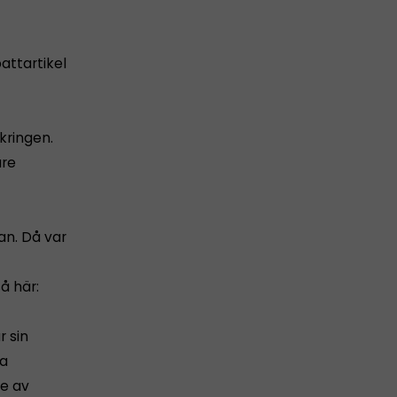
attartikel
kringen.
are
an. Då var
å här:
r sin
ra
de av