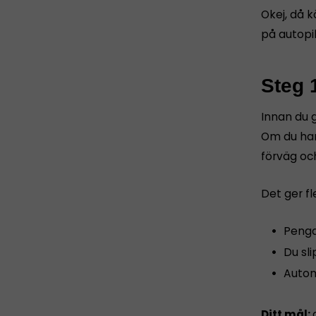
Okej, då k
på autopil
Steg 
Innan du g
Om du har
förväg oc
Det ger fl
Penga
Du sl
Autom
Ditt mål: