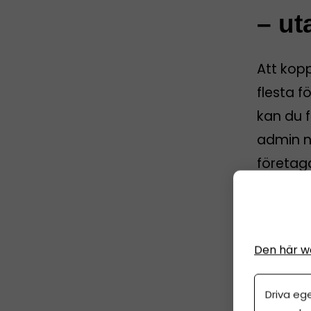
– ut
Att kop
flesta f
kan du f
admin nä
företag
Sp
5 
Den här w
Driva eg