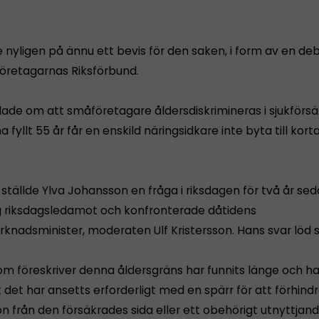
 nyligen på ännu ett bevis för den saken, i form av en deb
öretagarnas Riksförbund.
ade om att småföretagare åldersdiskrimineras i sjukförsä
ha fyllt 55 år får en enskild näringsidkare inte byta till kort
ställde Ylva Johansson en fråga i riksdagen för två år sed
g riksdagsledamot och konfronterade dåtidens
knadsminister, moderaten Ulf Kristersson. Hans svar löd s
om föreskriver denna åldersgräns har funnits länge och ha
t det har ansetts erforderligt med en spärr för att förhind
n från den försäkrades sida eller ett obehörigt utnyttjan