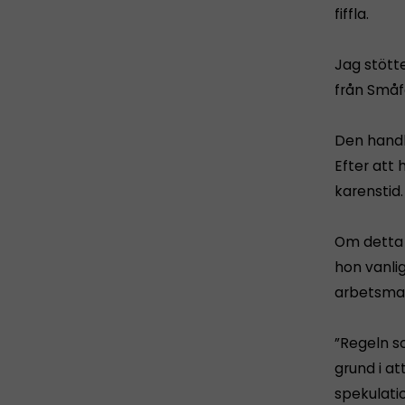
fiffla.
Jag stötte
från Småf
Den handl
Efter att 
karenstid.
Om detta 
hon vanli
arbetsmar
”Regeln s
grund i at
spekulatio