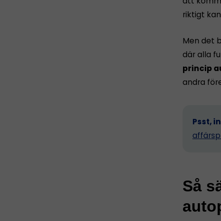
att komma 
riktigt ka
Men det b
där alla 
princip a
andra för
Psst, i
affärsp
Så sä
autop