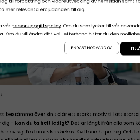
lag till förbättring och vidareutveckling av hemsidan samt fö
ta mer relevanta erbjudanden till dig.
a vår
personuppgiftspolicy
. Om du samtycker till vår användni
la
. Om du vill ändra ditt val i efterhand hittar du den möjlighe
å sidan.
ENDAST NÖDVÄNDIGA
TILL
is
tt bestämma över sin tid är ett starkt motiv till att starta
r dig –
kan du ta helt ledigt?
Det är långt ifrån alla som 
ör av sig. Fakturor ska skickas. Kvittona hopar sig. Och 