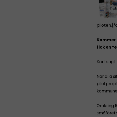
piloten.[/
Kommer n
fick en 
Kort sagt:
När alla s
pilotproje
kommunen
Omkring 10
småföreta