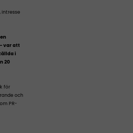
, intresse
 en
– var att
ällda i
n 20
k för
förande och
 som PR-