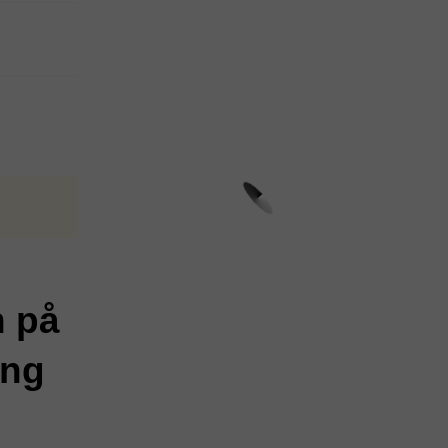
n på
ing