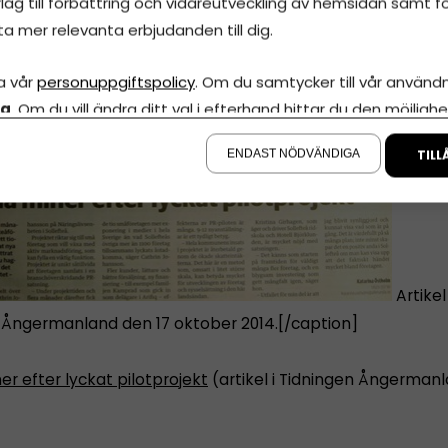
lag till förbättring och vidareutveckling av hemsidan samt fö
ta mer relevanta erbjudanden till dig.
a vår
personuppgiftspolicy
. Om du samtycker till vår användni
la
. Om du vill ändra ditt val i efterhand hittar du den möjlighe
å sidan.
ENDAST NÖDVÄNDIGA
TILL
Artikel 
 Ångermanland den 17 oktober 2014.[/caption]
r efter lyckat pilotprojekt
(artikel i Tidningen Ångerman