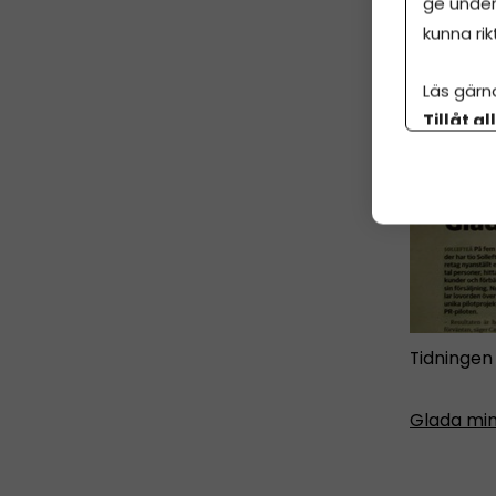
ge under
kunna rik
Läs gärn
Tillåt al
botten p
Tidningen
Glada mine