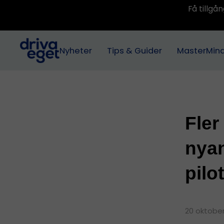
Få tillg
Nyheter
Tips & Guider
MasterMin
Fler
nyan
pilo
20 oktober