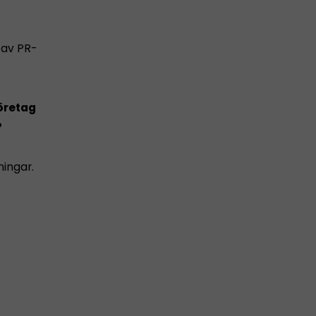
 av PR-
öretag
?
ningar.