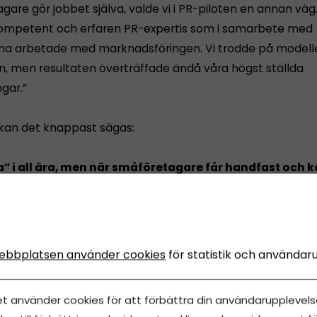
are gör jobbet själva, valde vi i PR-piloten en annan väg.
 kompetent och erfaren PR-expertis som i samarbete med
na arbetade med marknadsföringen. Vi trodde på modell
an, men resultaten överträffade ändå våra högst ställda
gar.”
 kan det knappast sägas:
a” i all ära, men när småföretagare får handfast och 
 något så viktigt som marknadsföring så ger det resu
R-piloten
id="attachment_13203" align="alignnone" width="470"]
ebbplatsen använder cookies
för statistik och användar
et använder cookies för att förbättra din användarupplevelse