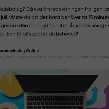
aktiebolag? Då ska årsredovisningen troligen l
 juli. Visste du att det bara behöver ta 15 minut
rt genom den smidiga tjänsten Årsredovisning O
du kan få all support du behöver?
sredovisning Online
uni, 2026
•
Uppdaterades 1 augusti, 2026
•
5 minuters läsnin