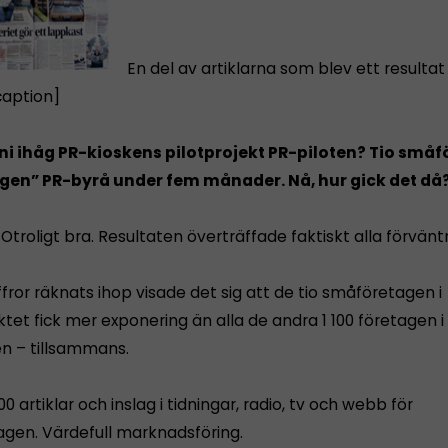
En del av artiklarna som blev ett resultat
caption]
i ihåg PR-kioskens pilotprojekt PR-piloten?
Tio småf
”egen” PR-byrå under fem månader.
Nå, hur gick det då
 Otroligt bra. Resultaten överträffade faktiskt alla förvänt
iffror räknats ihop visade det sig att de tio småföretagen i
ktet fick mer exponering än alla de andra 1 100 företagen i
 – tillsammans.
0 artiklar och inslag i tidningar, radio, tv och webb för
gen. Värdefull marknadsföring.