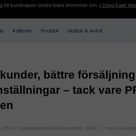
ång till kunskapen andra bara drömmer om.
» Driva Eget Ma
ds
Kalkyler
Poddar
Mallar & Avtal
 kunder, bättre försäljnin
ställningar – tack vare P
ten
, 2014
•
Uppdaterades 18 december, 2024
•
1 minuts läsnin