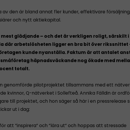
 av den är bland annat fler kunder, effektivare försäljning
siärer och nytt aktiekapital.
 mest glädjande – och det är verkligen roligt, särskilt i
 där arbetslösheten ligger en bra bit över rikssnittet 
företagen kunde nyanställa. Faktum är att antalet anst
o småföretag häpnadsväckande nog ökade med mella
ocent totalt.
n genomförde pilotprojektet tillsammans med ett nätver
e kvinnor, Q-nätverket i Sollefteå. Annika Fälldin är ord
agare till projektet, och hon säger så här i en pressrelease
ickar ut i dag:
t för att ”inspirera” och ”lära ut” och hoppas att stressade