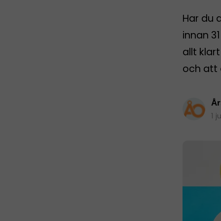
Har du 
innan 31
allt kla
och att 
År
1 j