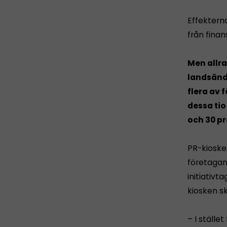
Effekterna
från finan
Men allra
landsända
flera av 
dessa ti
och 30 pr
PR-kioske
företagand
initiativt
kiosken sk
– I ställe