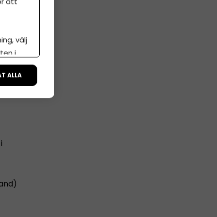
r att
ng, välj
ten i
ÅT ALLA
i
land)