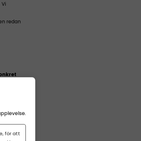
 Vi
en redan
konkret
ltat.
Läs
upplevelse.
, för att