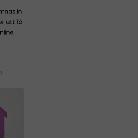
ämnas in
er att få
nline,
g