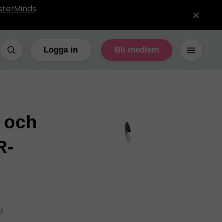
sterMinds
Logga in
Bli medlem
g och
R-
g