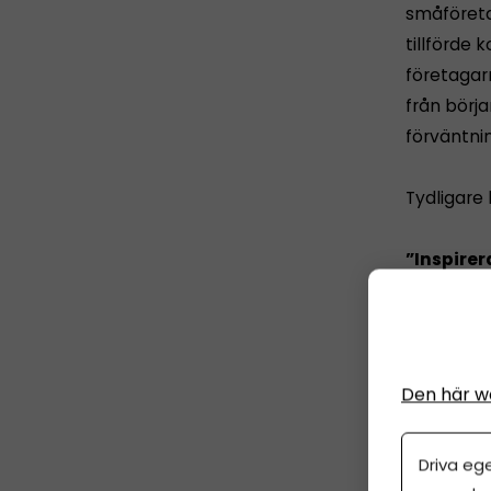
småföretag
tillförde
företagar
från börj
förväntnin
Tydligare
”Inspirer
hjälp med
mer om P
[caption 
Den här w
Driva eg