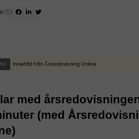
ln
NS
Innehåll från
Årsredovisning Online
klar med årsredovisninge
inuter (med Årsredovisn
ne)