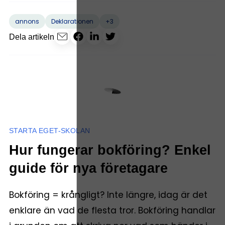
+3
annons
Deklarationen
Dela artikeln
STARTA EGET-SKOLAN
Hur fungerar bokföring? Enkel
guide för nya företagare
Bokföring = krångligt? Inte längre, idag är det
enklare än vad de flesta tror. Bokföring handlar