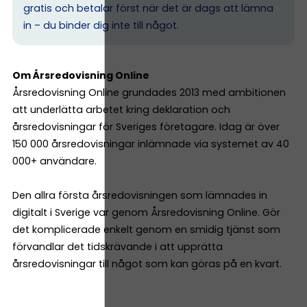
gratis och betalar först när det är dags att lämna
in – du binder dig inte till något.
Om Årsredovisning Online
Årsredovisning Online grundades 2013 med ambitionen
att underlätta arbetet kring deklaration och
årsredovisningar för Sveriges företagare. Idag är över
150 000 årsredovisningar inlämnade via systemet av 40
000+ användare.
Den allra första årsredovisningen som lämnades in
digitalt i Sverige var genom Årsredovisning Online. Gör
det komplicerade enkelt genom en smidig tjänst som
förvandlar det tidskrävande i att upprätta
årsredovisningar till något som kan göras på en kvart.