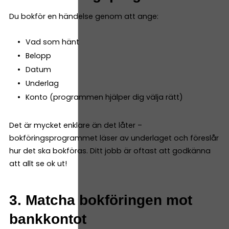
Du bokför en händelse genom att ange:
Vad som hänt
Belopp
Datum
Underlag
Konto (programmen hjälper dig välja rätt)
Det är mycket enklare än det låter –
bokföringsprogrammet läser av underlaget och föreslår
hur det ska bokföras. Ditt jobb är oftast att godkänna
att allt se ok ut!
3. Matcha bokföringen mot
bankkontot