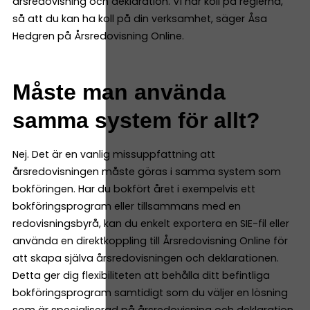
årsredovisning och deklaration. Vi har koll på reglerna,
så att du kan ha koll på din verksamhet, säger Åsa
Hedgren på Årsredovisning Online.
Måste man använda
samma system för allt?
Nej. Det är en vanlig missuppfattning att
årsredovisningen måste göras i samma system som
bokföringen. Har du bokfört året i exempelvis ett
bokföringsprogram eller tillsammans med en
redovisningsbyrå, kan du enkelt exportera en SIE-fil eller
använda en direktkoppling till Årsredovisning Online för
att skapa själva årsredovisningen och deklarationen.
Detta ger dig flexibiliteten att behålla ditt befintliga
bokföringsprogram samtidigt som du väljer en lösning