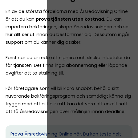
En av de största fördelarna med Årsredovisning Online
är att du kan
prova tjänsten utan kostnad.
Du kan
importera bokföringen, skapa årsredovisningen och se
hur allt ser ut innan du bestämmer dig. Dessutom ingår
support om du känner dig osäker.
Först när du är redo att signera och skicka in betalar du
för tjänsten. Det finns inga abonnemang eller löpande
avgifter att ta ställning till.
För företagare som vill bli klara snabbt, behålla sitt
nuvarande bokföringsprogram och samtidigt känna sig
trygga med att allt blir rätt kan det vara ett enkelt sätt
att få årsredovisningen över mållinjen innan deadline.
Prova Årsredovisning Online här.
Du kan testa helt