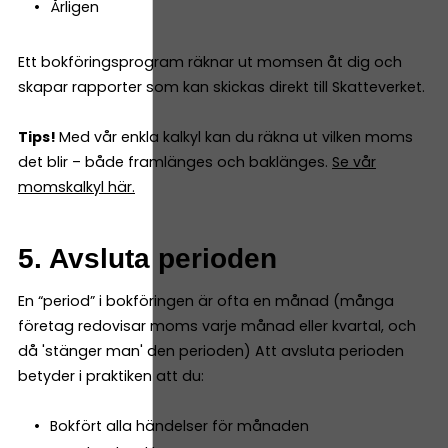
Årligen
Ett bokföringsprogram räknar ut momsen åt dig och
skapar rapporter som kan skickas direkt till Skatteverket.
Tips!
Med vår enkla kalkyl kan du räkna ut vilken moms
det blir – både framlänges och baklänges.
Se vår
momskalkyl här.
5. Avsluta perioden
En “period” i bokföringen är ofta en månad (många
företag redovisar moms varje månad eller kvartal, och
då 'stänger man' den perioden) Att avsluta perioden
betyder i praktiken att du:
Bokfört alla händelser för månaden