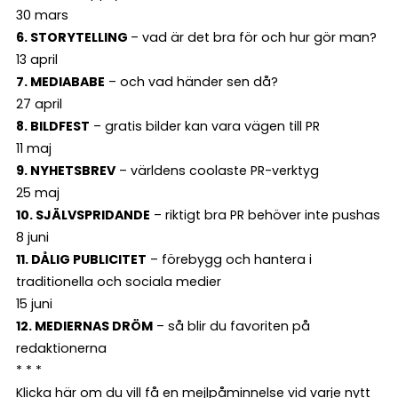
30 mars
6. STORYTELLING
– vad är det bra för och hur gör man?
13 april
7. MEDIABABE
– och vad händer sen då?
27 april
8. BILDFEST
– gratis bilder kan vara vägen till PR
11 maj
9. NYHETSBREV
– världens coolaste PR-verktyg
25 maj
10. SJÄLVSPRIDANDE
– riktigt bra PR behöver inte pushas
8 juni
11. DÅLIG PUBLICITET
– förebygg och hantera i
traditionella och sociala medier
15 juni
12. MEDIERNAS DRÖM
– så blir du favoriten på
redaktionerna
* * *
Klicka här
om du vill få en mejlpåminnelse vid varje nytt