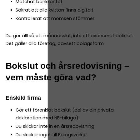
Matchat bankkontot
Säkrat att alla kvitton finns digitalt
Kontrollerat att momsen stämmer
Du gör alltså ett månadsslut, inte ett avancerat bokslut.
Det gäller alla företag, oavsett bolagsform.
Bokslut och årsredovisning –
vem måste göra vad?
Enskild firma
Gör ett förenklat bokslut (del av din privata
deklaration med NE-bilaga)
Du skickar inte in en årsredovisning
Du skickar inget till Bolagsverket