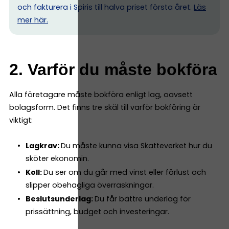
och fakturera i Spiris till halva priset första året.
Läs
mer här.
2. Varför du måste bokföra
Alla företagare måste bokföra enligt lag, oavsett
bolagsform. Det finns tre skäl till varför bokföring är
viktigt:
Lagkrav:
Du måste kunna visa Skatteverket hur du
sköter ekonomin.
Koll:
Du ser om du går med vinst eller förlust och
slipper obehagliga överraskningar.
Beslutsunderlag:
Du får bättre underlag för
prissättning, budget och investeringar.