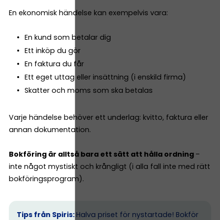
En ekonomisk händelse kan exempelvis vara:
En kund som betalar dig
Ett inköp du gör
En faktura du får
Ett eget uttag eller insättning (i enskild firma)
Skatter och moms som ska betalas
Varje händelse behöver ett underlag: kvitto, faktura eller
annan dokumentation.
Bokföring är alltså bara ett sätt att hålla ordning
–
inte något mystiskt och krångligt (i alla fall inte med rätt
bokföringsprogram).
Tips från Spiris:
Halva priset för nystartade! Bokför