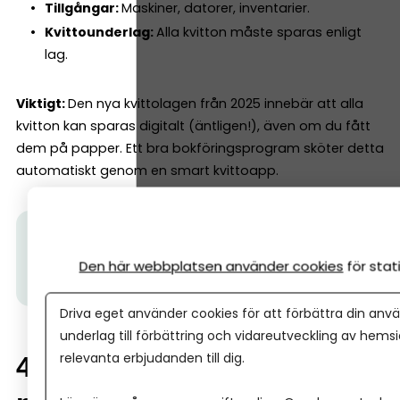
Tillgångar:
Maskiner, datorer, inventarier.
Kvittounderlag:
Alla kvitton måste sparas enligt
lag.
Viktigt:
Den nya kvittolagen från 2025 innebär att alla
kvitton kan sparas digitalt (äntligen!), även om du fått
dem på papper. Ett bra bokföringsprogram sköter detta
automatiskt genom en smart kvittoapp.
Tips från Spiris:
Vill du också starta aktiebolag
snabbt och enkelt? Skaffa ett lagerbolag. När du blir
Den här webbplatsen använder cookies
för sta
kund hos oss, får du ett på köpet.
Läs mer här.
Driva eget använder cookies för att förbättra din anvä
underlag till förbättring och vidareutveckling av hems
relevanta erbjudanden till dig.
4. Så fungerar bokföring i