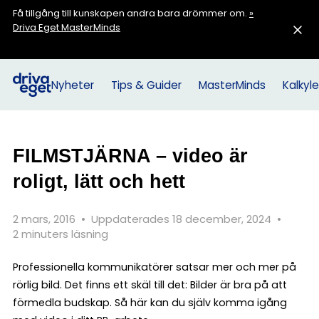
Få tillgång till kunskapen andra bara drömmer om.
»
Driva Eget MasterMinds
Nyheter
Tips & Guider
MasterMinds
Kalkyle
FILMSTJÄRNA – video är
roligt, lätt och hett
2 mars, 2016
•
Uppdaterades 18 december, 2024
•
2 minuters läsning
Professionella kommunikatörer satsar mer och mer på
rörlig bild. Det finns ett skäl till det: Bilder är bra på att
förmedla budskap. Så här kan du själv komma igång