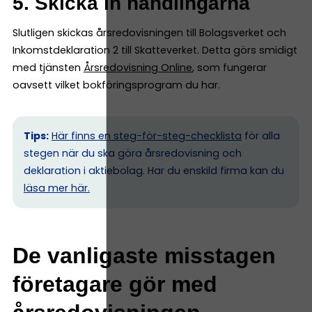
5. Skicka in handlingarna
Slutligen skickas årsredovisningen till Bolagsverket och
Inkomstdeklaration 2 till Skatteverket. Detta görs smidigt
med tjänsten
Årsredovisning Online
, som fungerar
oavsett vilket bokföringsprogram du har.
Tips:
Här finns en steg-för-steg-checklista
för alla
stegen när du ska göra årsredovisning och
deklaration i aktiebolag. Har du enskild firma kan du
l
äsa mer här.
De vanligaste misstagen
företagare gör med