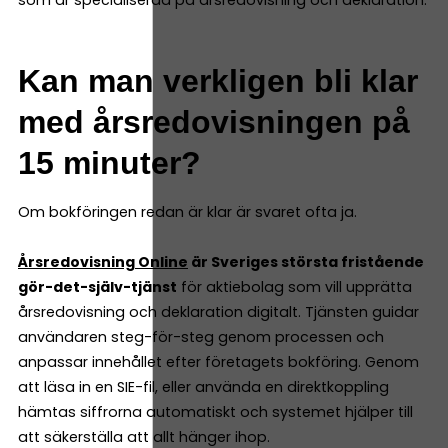
som är specialiserad på årsredovisning och deklaration.
Kan man verkligen bli klar
med årsredovisningen på
15 minuter?
Om bokföringen redan är klar är svaret ofta ja.
Årsredovisning Online
är Sveriges största fristående
gör-det-själv-tjänst
för aktiebolag som vill upprätta
årsredovisning och deklaration digitalt. Tjänsten guidar
användaren steg-för-steg genom processen och
anpassar innehållet efter företagets bokföring. Genom
att läsa in en SIE-fil, eller använda en direktkoppling
hämtas siffrorna automatiskt och systemet hjälper till
att säkerställa att allt hänger ihop.