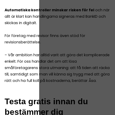
Automatiska kontroller minskar risken för fel
och när
allt är klart kan handlingarna signeras med BankID och
skickas in digitalt.
För företag med revisor finns även stöd för
revisionsberättelse.
– Vår ambition har alltid varit att göra det komplicerade
enkelt. För oss handlar det om att lösa
småföretagarens stora utmaning: att få tiden att räcka
till, samtidigt som man vill känna sig trygg med att göra
rätt och ha full koll på kostnaderna, berättar Åsa.
Testa gratis innan du
bestämmer dig