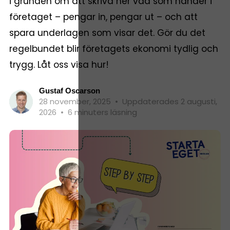
i grunden om att skriva ner vad som händer i
företaget – pengar in, pengar ut – och att
spara underlagen som visar det. Gör du det
regelbundet blir företagets ekonomi tydlig och
trygg. Låt oss visa hur!
Gustaf Oscarson
28 november, 2025
•
Uppdaterades 2 augusti,
2026
•
6 minuters läsning