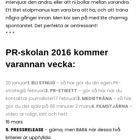
intervjuar den andra, eller att ni bollar mellan varandra.
Ett litet stolpmanus kan vara bra att ha, och att träna
några gånger innan. Men kör sen på med lite charmig
spontanitet. Det perfekta är ointressant!
* * *
PR-skolan 2016 kommer
varannan vecka:
20 januari
1. BLI SYNLIG
– så här gör du din egen PR-
strategi
3 februari
2. PR-ETIKETT
– gör så här när du
kontaktar journalister
17 februari
3. MEDIETRÄNA
– så här
gör du det själv på 66 minuter
2 mars
4. FILMSTJÄRNA
–
video är roligt, lätt och hett
16 mars
5. PRESSRELEASE
– gärna, men BARA när dessa två
kriterier är uppfyllda