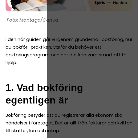
Montage/Canva
I den här guiden går vi igenom grunderna i bokföring, hur
du bokför i praktiken, varför du behöver ett
bokföringsprogram och när det kan vara smart att ta
hjälp.
1. Vad bokföring
egentligen är
Bokföring betyder att du registrerar alla ekonomiska
händelser i företaget. Det är allt från fakturor och kvitton
till skatter, lön och inköp.