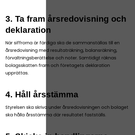
3. Ta fram årsredovisning och
deklaration
När siffrorna är färdiga ska de sammanställas till en
årsredovisning med resultaträkning, balansräkning,
förvaltningsberättelse och noter. Samtidigt räknas
bolagsskatten fram och företagets deklaration
upprättas.
4. Håll årsstämma
Styrelsen ska skriva under årsredovisningen och bolaget
ska hålla årsstämma där resultatet fastställs.