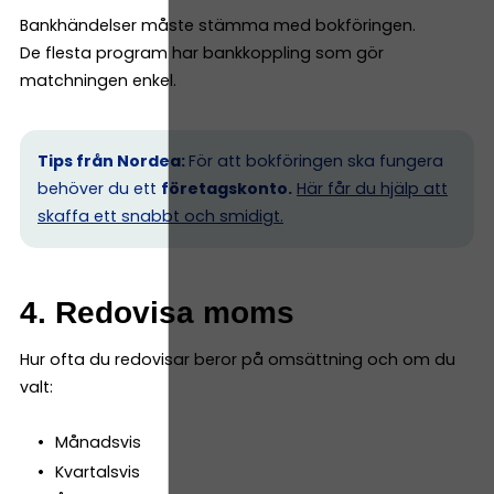
Bankhändelser måste stämma med bokföringen.
De flesta program har bankkoppling som gör
matchningen enkel.
Tips från Nordea:
För att bokföringen ska fungera
behöver du ett
företagskonto.
Här får du hjälp att
skaffa ett snabbt och smidigt.
4. Redovisa moms
Hur ofta du redovisar beror på omsättning och om du
valt:
Månadsvis
Kvartalsvis