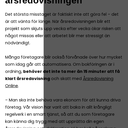
årsredovisningen
Det största misstaget är faktiskt inte att göra fel – det
är att vänta för länge. När årsredovisningen blir ett
projekt som skjuts upp vecka efter vecka ökar risken att
något missas eller att arbetet blir mer stressigt än
nödvändigt.
Många företagare blir också förvånade över hur mycket
som idag går att automatisera. Om bokföringen är i
ordning,
behöver det inte ta mer än 15 minuter att få
klart årsredovisning
och skatt med
Årsredovisning
Online
.
– Man ska inte behöva vara ekonom för att kunna driva
företag. Vår vision har varit att baka in allt krångligt
regelverk i en smart tjänst, så att du som företagare
kan känna dig trygg med att upprätta din egen