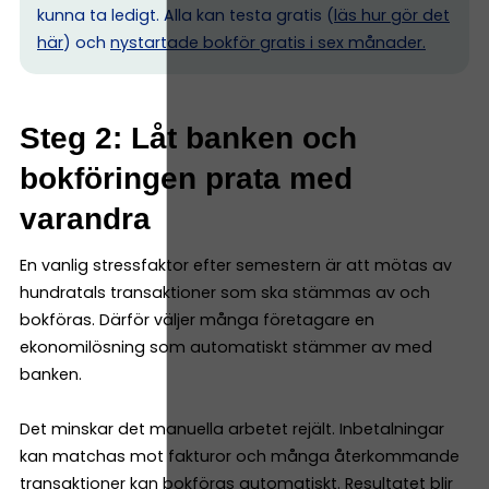
kunna ta ledigt. Alla kan testa gratis (
läs hur gör det
här
) och
nystartade bokför gratis i sex månader.
Steg 2: Låt banken och
bokföringen prata med
varandra
En vanlig stressfaktor efter semestern är att mötas av
hundratals transaktioner som ska stämmas av och
bokföras. Därför väljer många företagare en
ekonomilösning som automatiskt stämmer av med
banken.
Det minskar det manuella arbetet rejält. Inbetalningar
kan matchas mot fakturor och många återkommande
transaktioner kan bokföras automatiskt. Resultatet blir