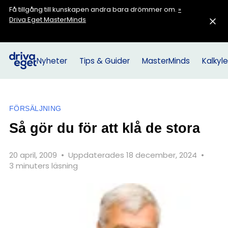
Få tillgång till kunskapen andra bara drömmer om.
»
Driva Eget MasterMinds
Nyheter
Tips & Guider
MasterMinds
Kalkyle
FÖRSÄLJNING
Så gör du för att klå de stora
20 april, 2009
•
Uppdaterades 18 december, 2024
•
3 minuters läsning