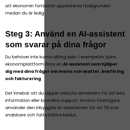
att ekonomin fortsätter uppdateras i bakgrunden
medan du är ledig.
Steg 3: Använd en AI-assistent
som svarar på dina frågor
Du behöver inte kunna allting själv. I exempelvis Spiris
ekonomiplattform finns en
AI-assistent som hjälper
dig med dina frågor om moms och skatter, bokföring
och fakturering
Det innebär att du slipper avbryta semestern för att leta
information eller kontakta support. Smarta företagare
använder den inbyggda AI-assistenten för att få svar
snabbare och fatta bättre beslut.