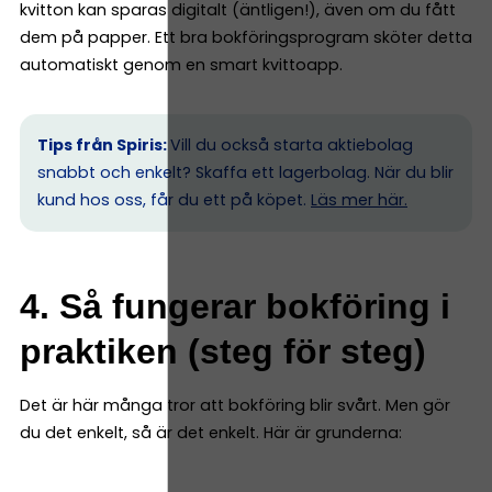
kvitton kan sparas digitalt (äntligen!), även om du fått
dem på papper. Ett bra bokföringsprogram sköter detta
automatiskt genom en smart kvittoapp.
Tips från Spiris:
Vill du också starta aktiebolag
snabbt och enkelt? Skaffa ett lagerbolag. När du blir
kund hos oss, får du ett på köpet.
Läs mer här.
4. Så fungerar bokföring i
praktiken (steg för steg)
Det är här många tror att bokföring blir svårt. Men gör
du det enkelt, så är det enkelt. Här är grunderna: