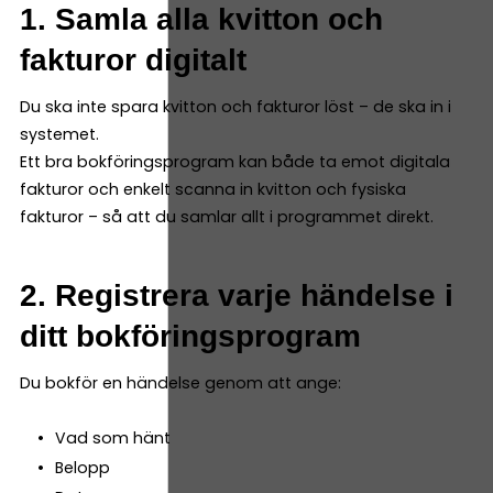
1. Samla alla kvitton och
fakturor digitalt
Du ska inte spara kvitton och fakturor löst – de ska in i
systemet.
Ett bra bokföringsprogram kan både ta emot digitala
fakturor och enkelt scanna in kvitton och fysiska
fakturor – så att du samlar allt i programmet direkt.
2. Registrera varje händelse i
ditt bokföringsprogram
Du bokför en händelse genom att ange:
Vad som hänt
Belopp