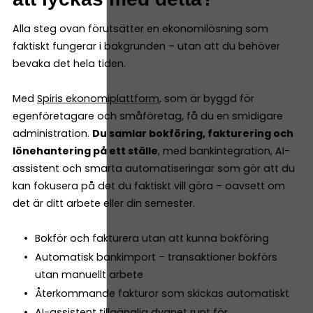
Alla steg ovan förutsätter en ekonomilösning som
faktiskt fungerar i bakgrunden – utan att du behöver
bevaka det hela tiden.
Med
Spiris ekonomiplattform
, som är byggd för
egenföretagare och småföretag, få du en smidigare
administration.
Du samlar bokföring, fakturering och
lönehantering på ett ställe
, med bankintegration, AI-
assistent och smarta automatiseringar som gör att du
kan fokusera på det du faktiskt vill göra – oavsett om
det är ditt arbete eller din semester.
Bokför och fakturera utan att kunna bokföring
Automatisk bankimport – transaktioner bokförs
utan manuellt arbete
Återkommande fakturor som skickas automatiskt
AI-assistent tillgänglig dygnet runt för