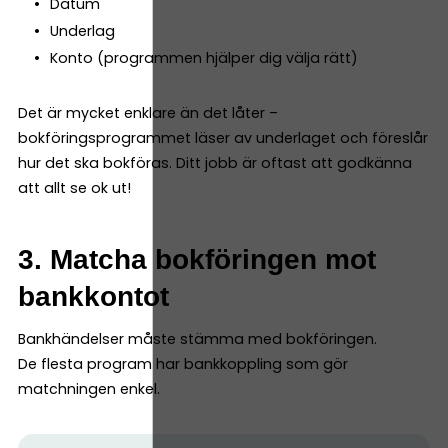
Datum
Underlag
Konto (programmen hjälper dig välja rätt)
Det är mycket enklare än det låter –
bokföringsprogrammet läser av underlaget och föreslår
hur det ska bokföras. Ditt jobb är oftast att godkänna
att allt se ok ut!
3. Matcha bokföringen mot
bankkontot
Bankhändelser måste stämma med bokföringen.
De flesta program har bankkoppling som gör
matchningen enkel.