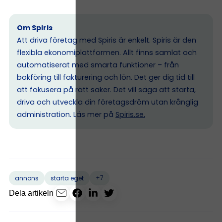
Om Spiris
Att driva företag med Spiris är enkelt. Spiris är den
flexibla ekonomiplattformen. Allt finns samlat och
automatiserat med smarta funktioner – från
bokföring till fakturering och lön. Det ger dig tid till
att fokusera på rätt saker. Det vill säga att starta,
driva och utveckla din företagsdröm utan krånglig
administration. Läs mer på
Spiris.se
.
+7
annons
starta eget
Dela artikeln