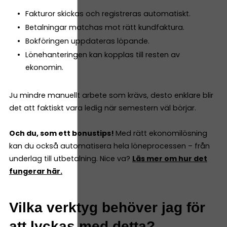
Fakturor skickas och registreras automatiskt.
Betalningar matchas mot rätt kundfaktura.
Bokföringen uppdateras löpande.
Lönehanteringen kan kopplas till resten av
ekonomin.
Ju mindre manuellt arbete som krävs, desto enklare blir
det att faktiskt vara ledig när semestern väl börjar.
Och du, som ett bonustips!
Med rätt ekonomilösning
kan du också automatisera hela löneprocessen – från
underlag till utbetalning. Nice va?
Läs mer om hur det
fungerar här.
Vilka verktyg behöver jag för
att lyckas med detta?