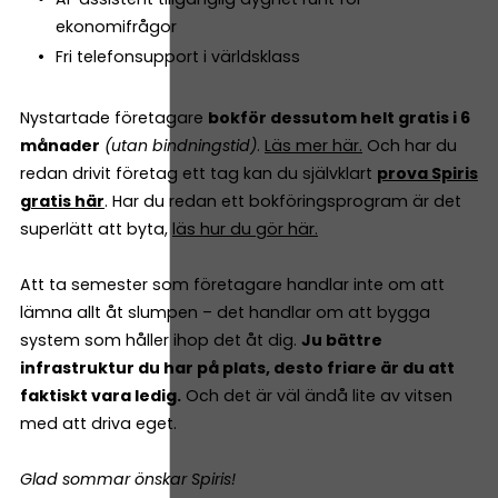
ekonomifrågor
Fri telefonsupport i världsklass
Nystartade företagare
bokför dessutom helt gratis i 6
månader
(utan bindningstid)
.
Läs mer här.
Och har du
redan drivit företag ett tag kan du självklart
prova Spiris
gratis här
. Har du redan ett bokföringsprogram är det
superlätt att byta,
läs hur du gör här.
Att ta semester som företagare handlar inte om att
lämna allt åt slumpen – det handlar om att bygga
system som håller ihop det åt dig.
Ju bättre
infrastruktur du har på plats, desto friare är du att
faktiskt vara ledig.
Och det är väl ändå lite av vitsen
med att driva eget.
Glad sommar önskar Spiris!