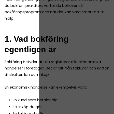
du bokför i praktiken, varför du behöver ett
bokföringsprogram och när det kan vara smart att ta
hjälp.
1. Vad bokföring
egentligen är
Bokföring betyder att du registrerar alla ekonomiska
händelser i företaget. Det är allt från fakturor och kvitton
till skatter, lön och inköp.
En ekonomisk händelse kan exempelvis vara:
En kund som betalar dig
Ett inköp du gör
En faktura du får