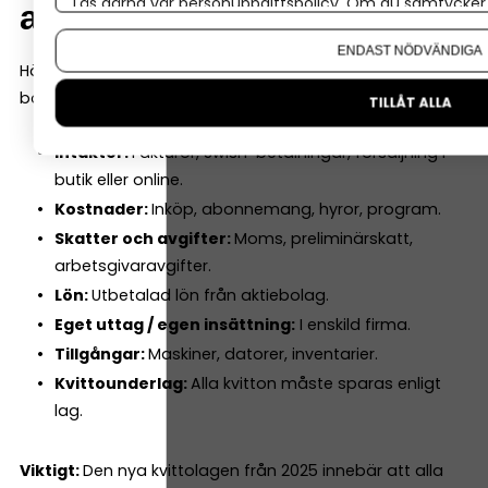
Läs gärna vår
personuppgiftspolicy
. Om du samtycker t
alltid
Om du vill ändra ditt val i efterhand hittar du den möjl
ENDAST NÖDVÄNDIGA
Här är de vanligaste sakerna nya företagare behöver
bokföra:
TILLÅT ALLA
Intäkter:
Fakturor, Swish-betalningar, försäljning i
butik eller online.
Kostnader:
Inköp, abonnemang, hyror, program.
Skatter och avgifter:
Moms, preliminärskatt,
arbetsgivaravgifter.
Lön:
Utbetalad lön från aktiebolag.
Eget uttag / egen insättning:
I enskild firma.
Tillgångar:
Maskiner, datorer, inventarier.
Kvittounderlag:
Alla kvitton måste sparas enligt
lag.
Viktigt:
Den nya kvittolagen från 2025 innebär att alla