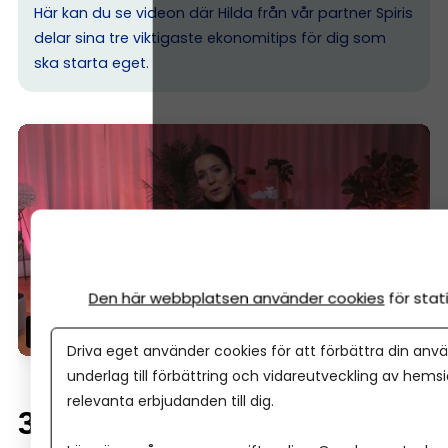
Här kan du se videon där Hilda från vår partner Spiris
delar sina tre viktigaste ekonomitips för dig som
ska starta eget.
Den här webbplatsen använder cookies
för sta
Driva eget använder cookies för att förbättra din anvä
underlag till förbättring och vidareutveckling av hems
relevanta erbjudanden till dig.
3. Detta måste bokföras –