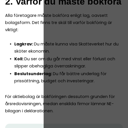
2. Varför du måste bokföra
Alla företagare måste bokföra enligt lag, oavsett
bolagsform. Det finns tre skäl till varför bokföring är
viktigt:
Lagkrav:
Du måste kunna visa Skatteverket hur du
sköter ekonomin.
Koll:
Du ser om du går med vinst eller förlust och
slipper obehagliga överraskningar.
Beslutsunderlag:
Du får bättre underlag för
prissättning, budget och investeringar.
För aktiebolag är bokföringen dessutom grunden för
årsredovisningen, medan enskilda firmor lämnar NE-
bilagan i deklarationen.