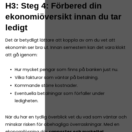
H3: Steg 4: Förbered din
ekonomiöversikt innan du tar
ledigt
Det är betydligt lättare att koppla av om du vet att
ekonomin ser bra ut. Innan semestern kan det vara klokt
att gå igenom:
Hur mycket pengar som finns på banken just nu.
Vilka fakturor som väntar på betalning.
Kommande större kostnader.
Eventuella betalningar som förfaller under
ledigheten.
När du har en tydlig överblick vet du vad som väntar och
minskar risken för obehagliga överraskningar. Med en
ekonomilösning där
rapporter och nyckeltal