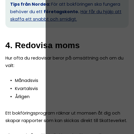
Tips från Nordea:
För att bokföringen ska fungera
behöver du ett
företagskonto.
Här får du hjälp att
skaffa ett snabbt och smidigt.
4. Redovisa moms
Hur ofta du redovisar beror på omsättning och om du
valt:
Månadsvis
Kvartalsvis
Årligen
Ett bokföringsprogram räknar ut momsen åt dig och
skapar rapporter som kan skickas direkt till Skatteverket.