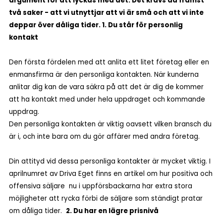
argument för att lyckas med det. Det krävs då främst
två saker - att vi utnyttjar att vi är små och att vi inte
deppar över dåliga tider.
1. Du står för personlig
kontakt
Den första fördelen med att anlita ett litet företag eller en
enmansfirma är den personliga kontakten. När kunderna
anlitar dig kan de vara säkra på att det är dig de kommer
att ha kontakt med under hela uppdraget och kommande
uppdrag.
Den personliga kontakten är viktig oavsett vilken bransch du
är i, och inte bara om du gör affärer med andra företag.
Din attityd vid dessa personliga kontakter är mycket viktig. I
aprilnumret av Driva Eget finns en artikel om hur positiva och
offensiva säljare nu i uppförsbackarna har extra stora
möjligheter att rycka förbi de säljare som ständigt pratar
om dåliga tider.
2. Du har en lägre prisnivå