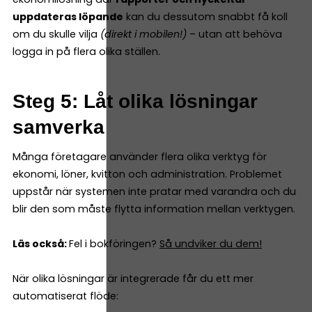
uppdateras löpande
kan du dessutom snabbt få koll
om du skulle vilja
(direkt i mobilen!)
– utan att behöva
logga in på flera olika ställen.
Steg 5: Låt olika lösningar
samverka
Många företagare använder flera olika verktyg för
ekonomi, löner, kvitton och administration. Problemet
uppstår när systemen inte pratar med varandra och du
blir den som måste flytta information mellan verktygen.
Läs också:
Fel i bokföringen?
Så undviker du dem!
När olika lösningar är integrerade får du ett mer
automatiserat flöde: