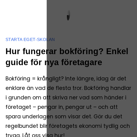
STARTA EGET-SKOLAN
Hur fungerar bokföring? Enkel
guide för nya företagare
Bokföring = krångligt? Inte längre, idag är det
enklare än vad de flesta tror. Bokföring handlar
i grunden om att skriva ner vad som händer i
företaget – pengar in, pengar ut – och att
spara underlagen som visar det. Gör du det
regelbundet blir företagets ekonomi tydlig och
trygg. Låt oss visa hur!