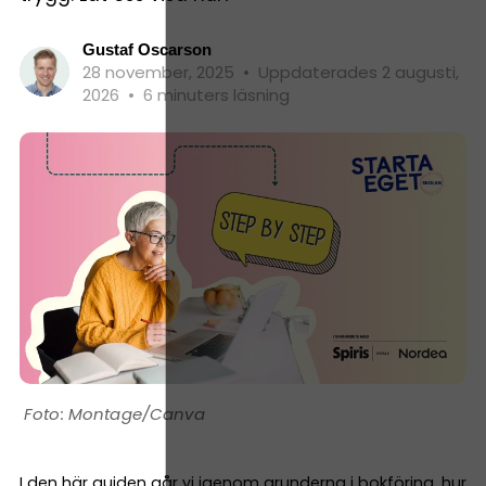
Gustaf Oscarson
28 november, 2025
•
Uppdaterades 2 augusti,
2026
•
6 minuters läsning
Montage/Canva
I den här guiden går vi igenom grunderna i bokföring, hur