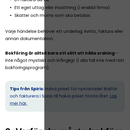
Ett eget uttag eller insättning (i enskild firma)
Skatter och moms som ska betalas
Varje händelse behöver ett underlag: kvitto, faktura eller
annan dokumentation.
Bokföring är alltså bara ett sätt att hålla ordning
–
inte något mystiskt och krångligt (i alla fall inte med rätt
bokföringsprogram).
Tips från Spiris:
Halva priset för nystartade! Bokför
och fakturera i Spiris till halva priset första året.
Läs
mer här.