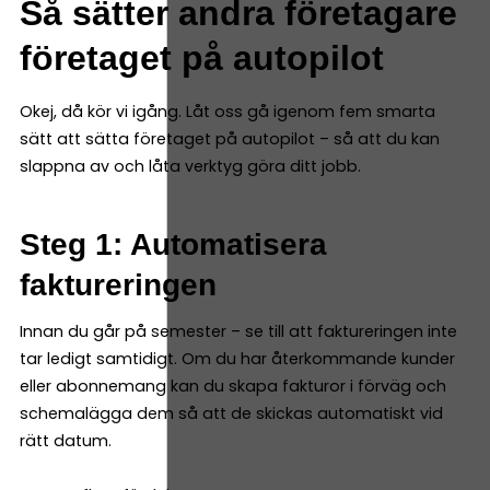
Så sätter andra företagare
företaget på autopilot
Okej, då kör vi igång. Låt oss gå igenom fem smarta
sätt att sätta företaget på autopilot – så att du kan
slappna av och låta verktyg göra ditt jobb.
Steg 1: Automatisera
faktureringen
Innan du går på semester – se till att faktureringen inte
tar ledigt samtidigt. Om du har återkommande kunder
eller abonnemang kan du skapa fakturor i förväg och
schemalägga dem så att de skickas automatiskt vid
rätt datum.