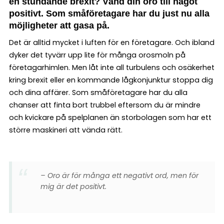
en stundande brexit? Vänd din oro till något
positivt. Som småföretagare har du just nu alla
möjligheter att gasa på.
Det är alltid mycket i luften för en företagare. Och ibland
dyker det tyvärr upp lite för många orosmoln på
företagarhimlen. Men låt inte all turbulens och osäkerhet
kring brexit eller en kommande lågkonjunktur stoppa dig
och dina affärer. Som småföretagare har du alla
chanser att finta bort trubbel eftersom du är mindre
och kvickare på spelplanen än storbolagen som har ett
större maskineri att vända rätt.
– Oro är för många ett negativt ord, men för
mig är det positivt.