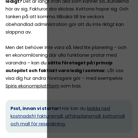
ledigt?
Det är långt ifrån alla som känner så…Kunderna
hör av sig. Fakturor ska skickas. Kvittona hopar sig. Och
tanken på att komma tillbaka till tre veckors
obehandlad administration gör att du inte riktigt kan
slappna av.
Men det behöver inte vara så. Med lite planering – och
en ekonomilösning där alla funktioner pratar med
varandra – kan du
sätta företaget på i princip
autopilot och faktiskt vara ledig i sommar.
Låt oss
visa dig hur andra företagare gör – med exempelvis
Spiris ekonomiplattform
som bas.
Psst, innan vi startar!
Här kan du
ladda ned
kostnadsfri fakturamall, affärsplansmall, kvittomall
och mall för reseräkning.