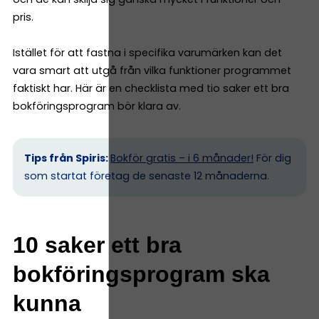
pris.
Istället för att fastna i specifika varumärken kan det
vara smart att utgå från vilka funktioner programmet
faktiskt har. Här är en checklista med tio saker ett bra
bokföringsprogram bör klara av.
Tips från Spiris:
Bokför gratis – i 6 månader!
För dig
som startat företag de senaste 12 månaderna.
10 saker ett bra
bokföringsprogram ska
kunna