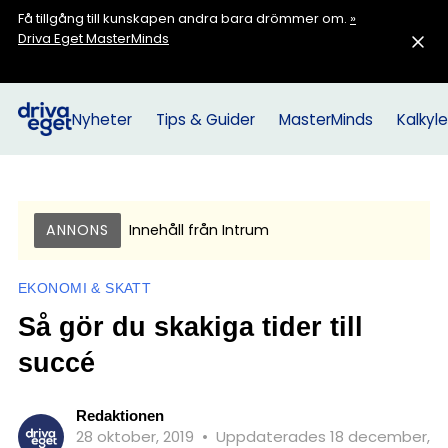
Få tillgång till kunskapen andra bara drömmer om.
»
Driva Eget MasterMinds
Nyheter
Tips & Guider
MasterMinds
Kalkyle
ANNONS
Innehåll från
Intrum
EKONOMI & SKATT
Så gör du skakiga tider till
succé
Redaktionen
28 oktober, 2019
•
Uppdaterades 18 december,