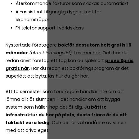
Återkommande fakturor som skickas automatiskt
AI-assistent tillgänglig dygnet runt för
ekonomifrågor
Fri telefonsupport i världsklass
Nystartade företagare
bokför dessutom helt gratis i 6
månader
(utan bindningstid)
.
Läs mer här.
Och har du
redan drivit företag ett tag kan du självklart
prova Spiris
gratis här
. Har du redan ett bokföringsprogram är det
superlätt att byta,
läs hur du gör här.
Att ta semester som företagare handlar inte om att
lämna allt åt slumpen – det handlar om att bygga
system som håller ihop det åt dig.
Ju bättre
infrastruktur du har på plats, desto friare är du att
faktiskt vara ledig.
Och det är väl ändå lite av vitsen
med att driva eget.