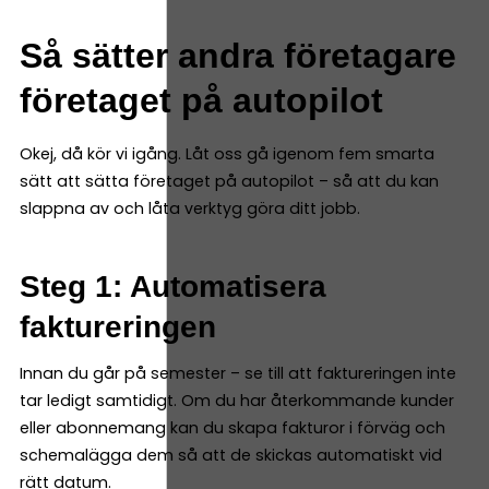
Så sätter andra företagare
företaget på autopilot
Okej, då kör vi igång. Låt oss gå igenom fem smarta
sätt att sätta företaget på autopilot – så att du kan
slappna av och låta verktyg göra ditt jobb.
Steg 1: Automatisera
faktureringen
Innan du går på semester – se till att faktureringen inte
tar ledigt samtidigt. Om du har återkommande kunder
eller abonnemang kan du skapa fakturor i förväg och
schemalägga dem så att de skickas automatiskt vid
rätt datum.