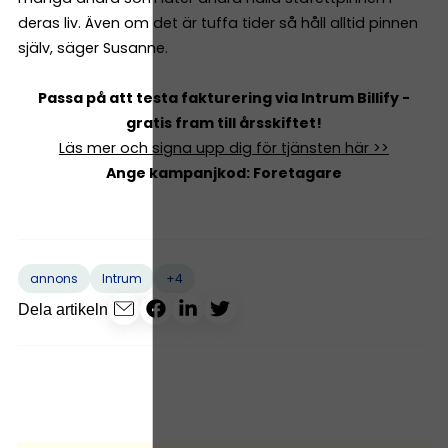
deras liv. Även om det är tuffa tider så håll alltid pinnen
själv, säger Susanne.
Passa på att testa fakturering via Intrum Billify -
gratis fram till årsskiftet!
Läs mer och signa upp dig för tjänsten här >>
Ange kampanjkod: Foretagare
+4
annons
Intrum
Dela artikeln