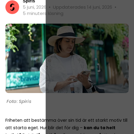
Spiris
5 juni, 2026
•
Uppdaterades 14 juni, 2026
•
5 minuters läsning
Spiris
Friheten att bestämma över sin tid är ett starkt motiv till
att starta eget. Hur blir det för dig –
kan du ta helt