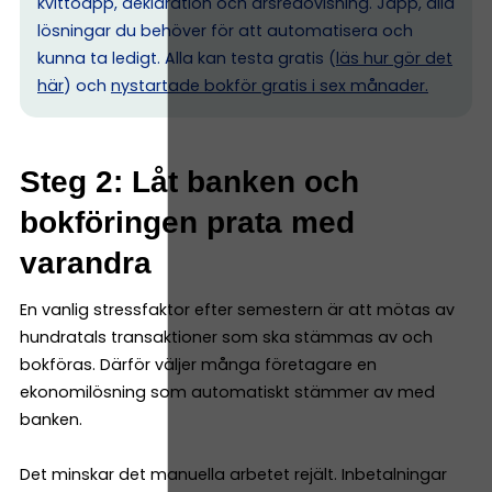
kvittoapp, deklaration och årsredovisning. Japp, alla
lösningar du behöver för att automatisera och
kunna ta ledigt. Alla kan testa gratis (
läs hur gör det
här
) och
nystartade bokför gratis i sex månader.
Steg 2: Låt banken och
bokföringen prata med
varandra
En vanlig stressfaktor efter semestern är att mötas av
hundratals transaktioner som ska stämmas av och
bokföras. Därför väljer många företagare en
ekonomilösning som automatiskt stämmer av med
banken.
Det minskar det manuella arbetet rejält. Inbetalningar