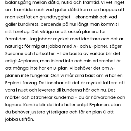
balansgång mellan dåtid, nutid och framtid. Vi vet inget
om framtiden och vad gäller dåtid kan man hoppas att
man skaffat en grundtrygghet – ekonomisk och vad
gäller kundkrets, beroende på hur långt man kommit i
sitt företag. Det viktiga är att också planera för
framtiden. Jag jobbar mycket med idrottare och det är
naturligt för mig att jobba med A- och B-planer, säger
Susanne och fortsätter: – I de bästa av världar blir det
enligt A-planen, men ibland inte och min erfarenhet är
att många inte har en B-plan. Vi behöver det om A-
planen inte fungerar. Och vi mår allra bäst om vi har en
B-plan i förväg. Det innebär att det är mycket lättare att
vara i nuet och leverera till kunderna här och nu. Det
märker och attraherar kunderna – du är närvarande och
lugnare. Kanske blir det inte heller enligt B-planen, utan
du behöver justera ytterligare och får en plan C att
jobba utifrån.