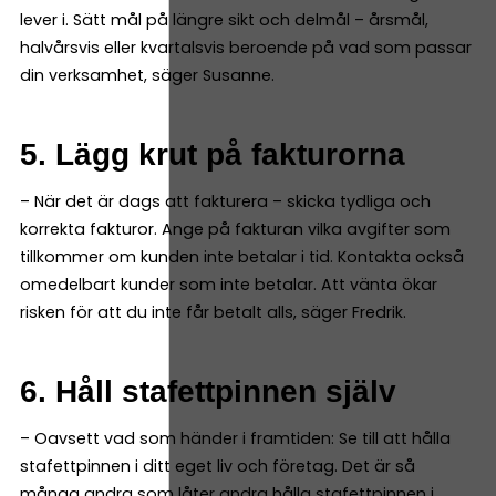
lever i. Sätt mål på längre sikt och delmål – årsmål,
halvårsvis eller kvartalsvis beroende på vad som passar
din verksamhet, säger Susanne.
5. Lägg krut på fakturorna
– När det är dags att fakturera – skicka tydliga och
korrekta fakturor. Ange på fakturan vilka avgifter som
tillkommer om kunden inte betalar i tid. Kontakta också
omedelbart kunder som inte betalar. Att vänta ökar
risken för att du inte får betalt alls, säger Fredrik.
6. Håll stafettpinnen själv
– Oavsett vad som händer i framtiden: Se till att hålla
stafettpinnen i ditt eget liv och företag. Det är så
många andra som låter andra hålla stafettpinnen i