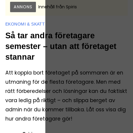
ANNONS
Innehåll från
Spiris
EKONOMI & SKATT
Så tar andra företagare
semester – utan att företaget
stannar
Att koppla bort företaget på sommaren är en
utmaning för de flesta företagare. Men med
rätt förberedelser och lösningar kan du faktiskt
vara ledig på riktigt – och slippa berget av
admin när du kommer tillbaka. Låt oss visa dig
hur andra företagare gör!