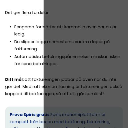
Det ger flera fördelar:
Pengarna fortsätter att komma in även när du är
ledig.
Du slipper lägga semesterns vackra dagar på
fakturering.
Automatiska betalningspåminnelser minskar risken
för sena betalningar.
Ditt mål:
att faktureringen jobbar på även när du inte
gör det. Med rätt ekonomilösning är faktureringen också
kopplad till bokföringen, så att allt går sömlöst!
Prova Spiris gratis
Spiris ekonomiplattform är
komplett från början med bokföring, fakturering,