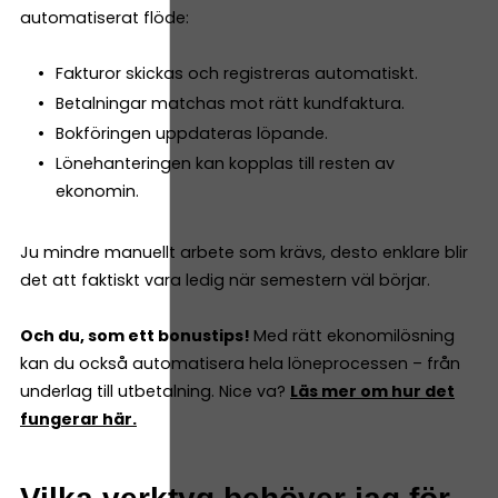
automatiserat flöde:
Fakturor skickas och registreras automatiskt.
Betalningar matchas mot rätt kundfaktura.
Bokföringen uppdateras löpande.
Lönehanteringen kan kopplas till resten av
ekonomin.
Ju mindre manuellt arbete som krävs, desto enklare blir
det att faktiskt vara ledig när semestern väl börjar.
Och du, som ett bonustips!
Med rätt ekonomilösning
kan du också automatisera hela löneprocessen – från
underlag till utbetalning. Nice va?
Läs mer om hur det
fungerar här.