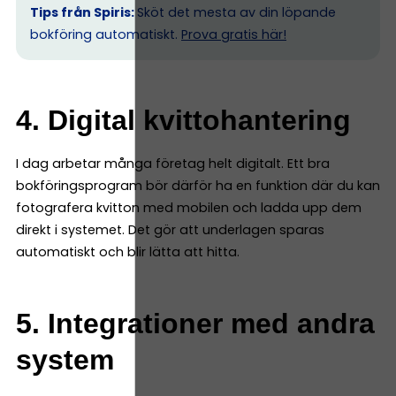
Tips från Spiris:
Sköt det mesta av din löpande
bokföring automatiskt.
Prova gratis här!
4. Digital kvittohantering
I dag arbetar många företag helt digitalt. Ett bra
bokföringsprogram bör därför ha en funktion där du kan
fotografera kvitton med mobilen och ladda upp dem
direkt i systemet. Det gör att underlagen sparas
automatiskt och blir lätta att hitta.
5. Integrationer med andra
system