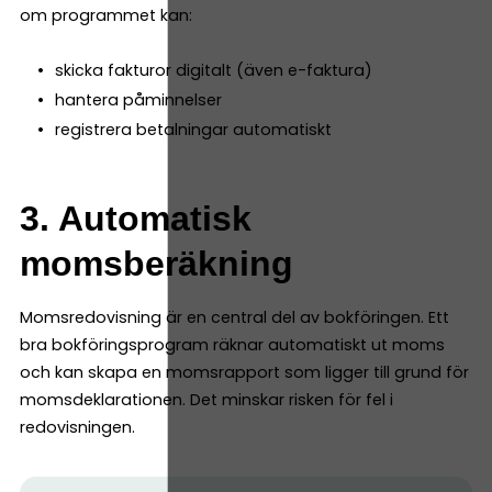
om programmet kan:
skicka fakturor digitalt (även e-faktura)
hantera påminnelser
registrera betalningar automatiskt
3. Automatisk
momsberäkning
Momsredovisning är en central del av bokföringen. Ett
bra bokföringsprogram räknar automatiskt ut moms
och kan skapa en momsrapport som ligger till grund för
momsdeklarationen. Det minskar risken för fel i
redovisningen.