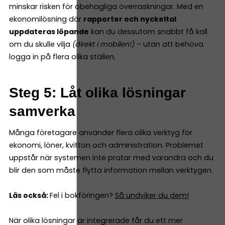
minskar risken för obehagliga överraskningar. Med en
ekonomilösning där
rapporter och nyckeltal
uppdateras löpande
kan du dessutom snabbt få koll
om du skulle vilja
(direkt i mobilen!)
– utan att behöva
logga in på flera olika ställen.
Steg 5: Låt olika lösningar
samverka
Många företagare använder flera olika verktyg för
ekonomi, löner, kvitton och administration. Problemet
uppstår när systemen inte pratar med varandra och du
blir den som måste flytta information mellan verktygen.
Läs också:
Fel i bokföringen?
Så undviker du dem!
När olika lösningar är integrerade får du ett mer