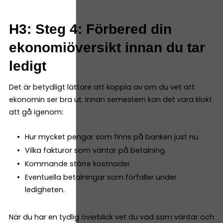
H3: Steg 4: Förbered din
ekonomiöversikt innan du tar
ledigt
Det är betydligt lättare att koppla av om du vet att
ekonomin ser bra ut. Innan semestern kan det vara klokt
att gå igenom:
Hur mycket pengar som finns på banken just nu.
Vilka fakturor som väntar på betalning.
Kommande större kostnader.
Eventuella betalningar som förfaller under
ledigheten.
När du har en tydlig överblick vet du vad som väntar och