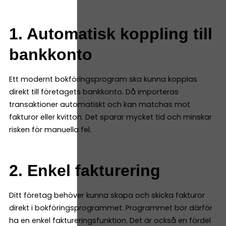
1. Automatisk koppling till
bankkonto
Ett modernt bokföringsprogram ska kunna kopplas
direkt till företagets bankkonto. Då importeras
transaktioner automatiskt och kan matchas mot
fakturor eller kvitton. Det sparar mycket tid och minskar
risken för manuella fel.
2. Enkel fakturering
Ditt företag behöver kunna skapa och skicka fakturor
direkt i bokföringsprogrammet. Programmet bör därför
ha en enkel faktureringsfunktion. Det är också en fördel