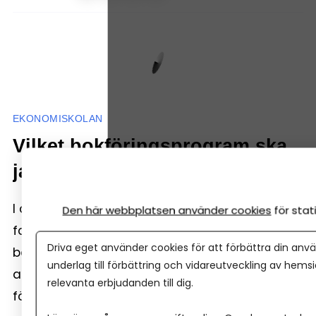
EKONOMISKOLAN
Vilket bokföringsprogram ska
jag välja 2026?
I dag använder nästan alla företag någon
Den här webbplatsen använder cookies
för sta
form av bokföringsprogram. Programmen gör
Driva eget använder cookies för att förbättra din anvä
bokföringen enklare, automatiserar mycket av
underlag till förbättring och vidareutveckling av hems
arbetet och hjälper dig att hålla koll på
relevanta erbjudanden till dig.
företagets ekonomi. Men vilket ska jag välja?