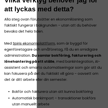
Vilka verktyg behöver jag för
att lyckas med detta?
Alla steg ovan förutsätter en ekonomilösning som
faktiskt fungerar i bakgrunden – utan att du behöver
bevaka det hela tiden.
Med
Spiris ekonomiplattform
, som är byggd för
egenföretagare och småföretag, få du en smidigare
administration.
Du samlar bokföring, fakturering och
lönehantering på ett ställe
, med bankintegration, AI-
assistent och smarta automatiseringar som gör att du
kan fokusera på det du faktiskt vill göra – oavsett om
det är ditt arbete eller din semester.
Bokför och fakturera utan att kunna bokföring
Automatisk bankimport – transaktioner bokförs
utan manuellt arbete