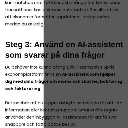
kan matchas mot fakturor och många återkommande
transaktioner kan bokföras automatiskt. Resultatet blir
att ekonomin fortsätter uppdateras i bakgrunden
medan du är ledig.
Steg 3: Använd en AI-assistent
som svarar på dina frågor
Du behöver inte kunna allting själv. I exempelvis Spiris
ekonomiplattform finns en
AI-assistent som hjälper
dig med dina frågor om moms och skatter, bokföring
och fakturering
Det innebär att du slipper avbryta semestern för att leta
information eller kontakta support. Smarta företagare
använder den inbyggda AI-assistenten för att få svar
snabbare och fatta bättre beslut.