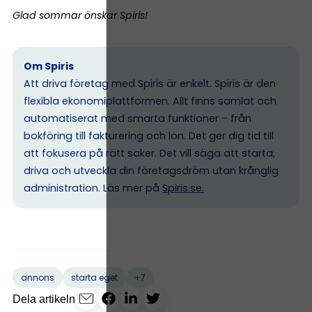
Glad sommar önskar Spiris!
Om Spiris
Att driva företag med Spiris är enkelt. Spiris är den
flexibla ekonomiplattformen. Allt finns samlat och
automatiserat med smarta funktioner – från
bokföring till fakturering och lön. Det ger dig tid till
att fokusera på rätt saker. Det vill säga att starta,
driva och utveckla din företagsdröm utan krånglig
administration. Läs mer på
Spiris.se
.
+7
annons
starta eget
Dela artikeln