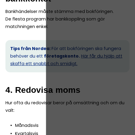
Bankhändelser måste stämma med bokföringen.
De flesta program har bankkoppling som gör
matchningen enkel.
Tips från Nordea:
För att bokföringen ska fungera
behöver du ett
företagskonto.
Här får du hjälp att
skaffa ett snabbt och smidigt.
4. Redovisa moms
Hur ofta du redovisar beror på omsättning och om du
valt:
Månadsvis
Kvartalsvis