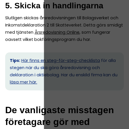
5. Skicka in handlingarna
Slutligen skickas årsredovisningen till Bolagsverket och
Inkomstdeklaration 2 till Skatteverket. Detta görs smidigt
med tjänsten
Årsredovisning Online
, som fungerar
oavsett vilket bokföringsprogram du har.
Tips:
Här finns en steg-för-steg-checklista
för alla
stegen när du ska göra årsredovisning och
deklaration i aktiebolag. Har du enskild firma kan du
l
äsa mer här.
De vanligaste misstagen
företagare gör med