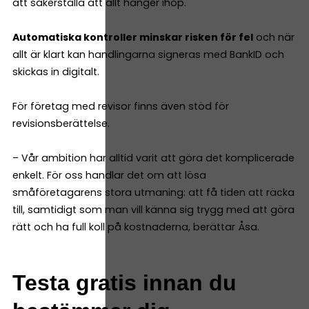
att säkerställa att allt hänger ihop.
Automatiska kontroller minskar risken för fel
och när
allt är klart kan handlingarna signeras med BankID och
skickas in digitalt.
För företag med revisor finns även stöd för
revisionsberättelse.
– Vår ambition har alltid varit att göra det komplicerade
enkelt. För oss handlar det om att lösa
småföretagarens stora utmaning: att få tiden att räcka
till, samtidigt som man vill känna sig trygg med att göra
rätt och ha full koll på kostnaderna, berättar Åsa.
Testa gratis innan du