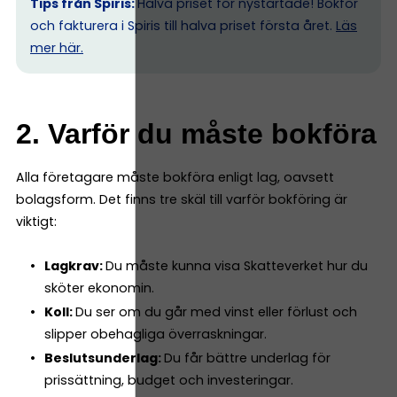
Tips från Spiris:
Halva priset för nystartade! Bokför
och fakturera i Spiris till halva priset första året.
Läs
mer här.
2. Varför du måste bokföra
Alla företagare måste bokföra enligt lag, oavsett
bolagsform. Det finns tre skäl till varför bokföring är
viktigt:
Lagkrav:
Du måste kunna visa Skatteverket hur du
sköter ekonomin.
Koll:
Du ser om du går med vinst eller förlust och
slipper obehagliga överraskningar.
Beslutsunderlag:
Du får bättre underlag för
prissättning, budget och investeringar.