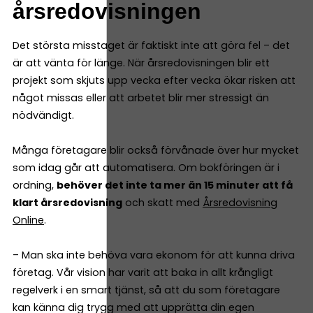
årsredovisningen
Det största misstaget är faktiskt inte att göra fel – det
är att vänta för länge. När årsredovisningen blir ett
projekt som skjuts upp vecka efter vecka ökar risken att
något missas eller att arbetet blir mer stressigt än
nödvändigt.
Många företagare blir också förvånade över hur mycket
som idag går att automatisera. Om bokföringen är i
ordning,
behöver det inte ta mer än 15 minuter att få
klart årsredovisning
och skatt med
Årsredovisning
Online
.
– Man ska inte behöva vara ekonom för att kunna driva
företag. Vår vision har varit att baka in allt krångligt
regelverk i en smart tjänst, så att du som företagare
kan känna dig trygg med att upprätta din egen