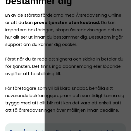
bestämmer dig
En av de största fördelarna med Årsredovisning Online
är att du kan
prova tjänsten utan kostnad.
Du kan
importera bokföringen, skapa årsredovisningen och se
hur allt ser ut innan du bestämmer dig. Dessutom ingår
support om du känner dig osäker.
Först när du är redo att signera och skicka in betalar du
för tjänsten. Det finns inga abonnemang eller löpande
avgifter att ta ställning till.
För företagare som vill bli klara snabbt, behålla sitt
nuvarande bokföringsprogram och samtidigt känna sig
trygga med att allt blir rätt kan det vara ett enkelt sätt
att få årsredovisningen över mållinjen innan deadline.