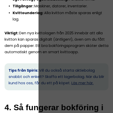
Tillgångar:
Maskiner, datorer, inventarier.
Kvittounderlag:
Alla kvitton måste sparas enligt
lag.
Viktigt:
Den nya kvittolagen från 2025 innebär att alla
kvitton kan sparas digitalt (äntligen!), även om du fått
dem på papper. Ett bra bokföringsprogram sköter detta
automatiskt genom en smart kvittoapp.
Tips från Spiris:
Vill du också starta aktiebolag
snabbt och enkelt? Skaffa ett lagerbolag. När du blir
kund hos oss, får du ett på köpet.
Läs mer här.
4. Så fungerar bokföring i