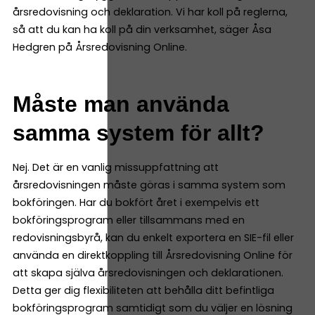
årsredovisning och deklaration. Vi har koll på reglerna,
så att du kan ha koll på din verksamhet, säger Åsa
Hedgren på Årsredovisning Online.
Måste man använda
samma system för allt?
Nej. Det är en vanlig missuppfattning att
årsredovisningen måste göras i samma system som
bokföringen. Har du bokfört året i exempelvis ett
bokföringsprogram eller tillsammans med en
redovisningsbyrå, kan du enkelt exportera en SIE-fil eller
använda en direktkoppling till Årsredovisning Online för
att skapa själva årsredovisningen och deklarationen.
Detta ger dig flexibiliteten att behålla ditt befintliga
bokföringsprogram samtidigt som du väljer en lösning