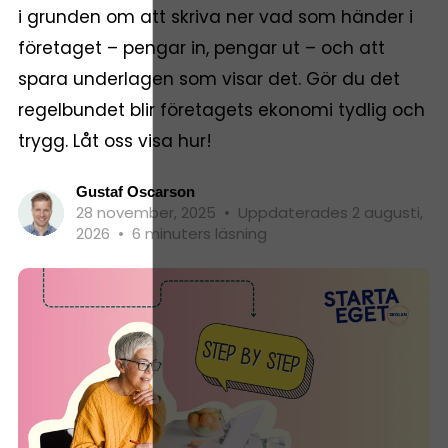
i grunden om att skriva ner vad som händer i
företaget – pengar in, pengar ut – och att
spara underlagen som visar det. Gör du det
regelbundet blir företagets ekonomi tydlig och
trygg. Låt oss visa hur!
Gustaf Oscarson
28 november, 2025
•
Uppdaterades 2 augusti,
2026
•
6 minuters läsning