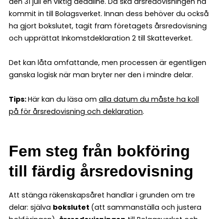
den 31 juli en viktig deadline. Då ska årsredovisningen ha
kommit in till Bolagsverket. Innan dess behöver du också
ha gjort bokslutet, tagit fram företagets årsredovisning
och upprättat Inkomstdeklaration 2 till Skatteverket.
Det kan låta omfattande, men processen är egentligen
ganska logisk när man bryter ner den i mindre delar.
Tips:
Här kan du läsa om
alla datum du måste ha koll
på för årsredovisning och deklaration
.
Fem steg från bokföring
till färdig årsredovisning
Att stänga räkenskapsåret handlar i grunden om tre
delar: själva
bokslutet
(att sammanställa och justera