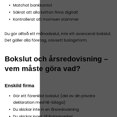
Matchat bankkontot
Säkrat att alla kvitton finns digitalt
Kontrollerat att momsen stämmer
Du gör alltså ett månadsslut, inte ett avancerat bokslut.
Det gäller alla företag, oavsett bolagsform.
Bokslut och årsredovisning –
vem måste göra vad?
Enskild firma
Gör ett förenklat bokslut (del av din privata
deklaration med NE-bilaga)
Du skickar inte in en årsredovisning
Du skickar inget till Bolagsverket