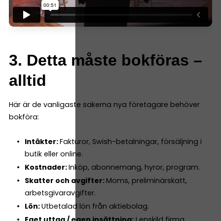
3. Detta måste bokföras –
alltid
Här är de vanligaste sakerna nya företagare behöver
bokföra:
Intäkter:
Fakturor, Swish-betalningar, försäljning i
butik eller online.
Kostnader:
Inköp, abonnemang, hyror, program.
Skatter och avgifter:
Moms, preliminärskatt,
arbetsgivaravgifter.
Lön:
Utbetalad lön från aktiebolag.
Eget uttag / egen insättning:
I enskild firma.