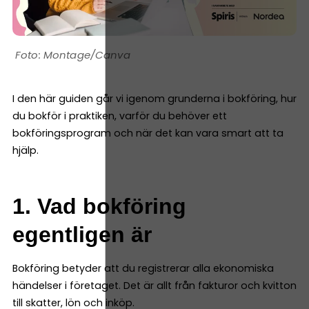
Montage/Canva
I den här guiden går vi igenom grunderna i bokföring, hur
du bokför i praktiken, varför du behöver ett
bokföringsprogram och när det kan vara smart att ta
hjälp.
1. Vad bokföring
egentligen är
Bokföring betyder att du registrerar alla ekonomiska
händelser i företaget. Det är allt från fakturor och kvitton
till skatter, lön och inköp.