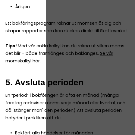
Årligen
Ett bokföringsprogram räknar ut momsen åt dig och
skapar rapporter som kan skickas direkt till Skatteverket.
Tips!
Med vår enkla kalkyl kan du räkna ut vilken moms
det blir – både framlänges och baklänges.
Se vår
momskalkyl här.
5. Avsluta perioden
En “period” i bokföringen är ofta en månad (många
företag redovisar moms varje månad eller kvartal, och
då 'stänger man' den perioden) Att avsluta perioden
betyder i praktiken att du:
Bokfört alla händelser för månaden