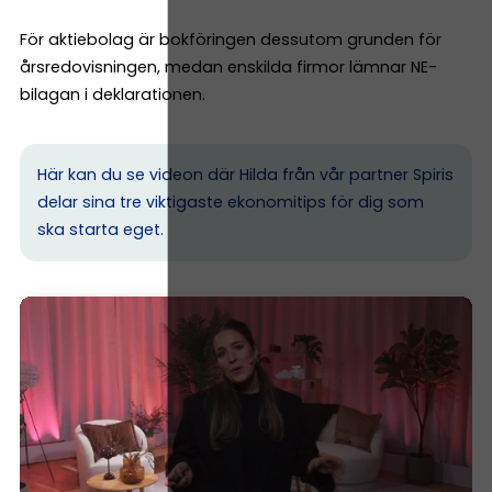
För aktiebolag är bokföringen dessutom grunden för
årsredovisningen, medan enskilda firmor lämnar NE-
bilagan i deklarationen.
Här kan du se videon där Hilda från vår partner Spiris
delar sina tre viktigaste ekonomitips för dig som
ska starta eget.