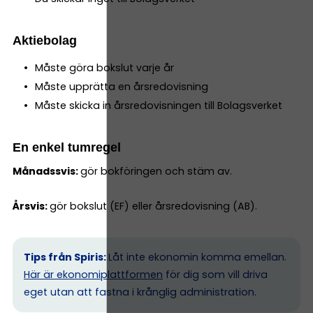
Aktiebolag
Måste göra bokslut varje år
Måste upprätta en årsredovisning
Måste skicka in årsredovisningen till Bolagsverket
En enkel tumregel
Månadssvis:
gör bokföringen och stäm av.
Årsvis:
gör bokslut (EF) eller årsredovisning (AB).
Tips från Spiris:
Låt inte ekonomin komma emellan.
Här är ekonomiplattformen
för dig som vill driva
eget utan att fastna i krånglig administration.