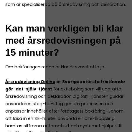
som är specialiserad på årsredovisning och deklaration.
Kan man verkligen bli klar
med årsredovisningen på
15 minuter?
Om bokföringen redan är klar är svaret ofta ja.
Årsredovisning Online
är Sveriges största fristående
gör-det-själv-tjänst
för aktiebolag som vill upprätta
årsredovisning och deklaration digitalt. Tjänsten guidar
användaren steg-för-steg genom processen och
anpassar innehållet efter företagets bokföring. Genom
att läsa in en SIE-fil, eller använda en direktkoppling
hämtas siffrorna automatiskt och systemet hjälper till