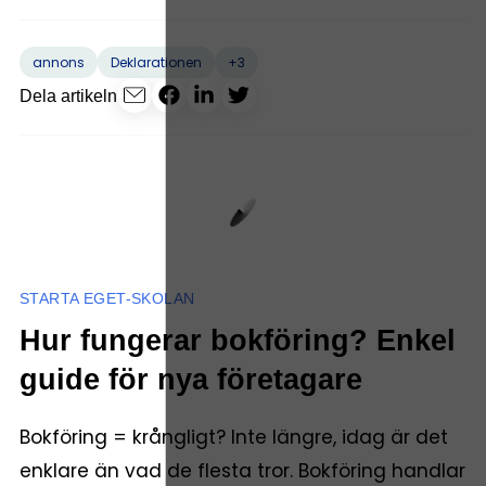
+3
annons
Deklarationen
Dela artikeln
STARTA EGET-SKOLAN
Hur fungerar bokföring? Enkel
guide för nya företagare
Bokföring = krångligt? Inte längre, idag är det
enklare än vad de flesta tror. Bokföring handlar