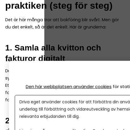
praktiken (steg för steg)
Det är här många tror att bokföring blir svårt. Men gör
du det enkelt, så är det enkelt. Här är grunderna:
1. Samla alla kvitton och
fakturor digitalt
Du ska inte spara kvitton och fakturor löst – de ska in i
systemet.
Ett bra bokföringsprogram kan både ta emot digitala
Den här webbplatsen använder cookies
för sta
fakturor och enkelt scanna in kvitton och fysiska
fakturor – så att du samlar allt i programmet direkt.
Driva eget använder cookies för att förbättra din anvä
underlag till förbättring och vidareutveckling av hems
relevanta erbjudanden till dig.
2. Registrera varje händelse i