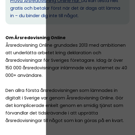
Prova Årsredovisning Online här.
Du kan testa helt
gratis och betalar först när det är dags att lämna
in – du binder dig inte till något.
Om Årsredovisning Online
Årsredovisning Online grundades 2013 med ambitionen
att underlätta arbetet kring deklaration och
årsredovisningar för Sveriges företagare. Idag är över
150 000 årsredovisningar inlämnade via systemet av 40
000+ användare.
Den allra första årsredovisningen som lämnades in
digitalt i Sverige var genom Årsredovisning Online. Gör
det komplicerade enkelt genom en smidig tjänst som
förvandlar det tidskrävande i att upprätta
årsredovisningar till något som kan göras på en kvart.