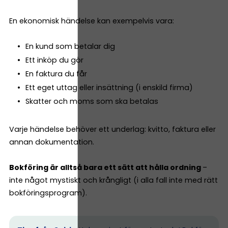
En ekonomisk händelse kan exempelvis vara:
En kund som betalar dig
Ett inköp du gör
En faktura du får
Ett eget uttag eller insättning (i enskild firma)
Skatter och moms som ska betalas
Varje händelse behöver ett underlag: kvitto, faktura eller
annan dokumentation.
Bokföring är alltså bara ett sätt att hålla ordning
–
inte något mystiskt och krångligt (i alla fall inte med rätt
bokföringsprogram).