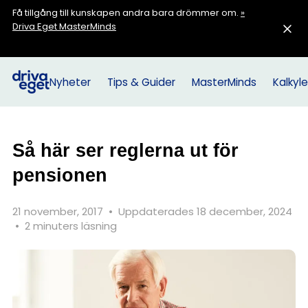
Få tillgång till kunskapen andra bara drömmer om.
»
Driva Eget MasterMinds
Nyheter
Tips & Guider
MasterMinds
Kalkyle
Så här ser reglerna ut för
pensionen
21 november, 2017
•
Uppdaterades 18 december, 2024
•
2 minuters läsning