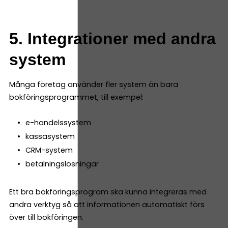
5. Integrationer med andra
system
Många företag använder fler system än bara
bokföringsprogrammet, till exempel:
e-handelssystem
kassasystem
CRM-system
betalningslösningar
Ett bra bokföringsprogram ska kunna integreras med
andra verktyg så att informationen automatiskt förs
över till bokföringen.