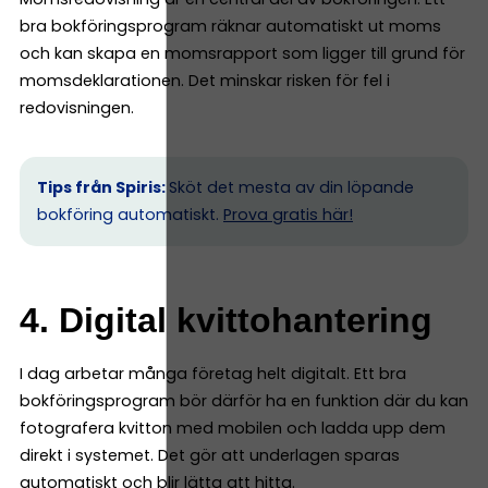
bra bokföringsprogram räknar automatiskt ut moms
och kan skapa en momsrapport som ligger till grund för
momsdeklarationen. Det minskar risken för fel i
redovisningen.
Tips från Spiris:
Sköt det mesta av din löpande
bokföring automatiskt.
Prova gratis här!
4. Digital kvittohantering
I dag arbetar många företag helt digitalt. Ett bra
bokföringsprogram bör därför ha en funktion där du kan
fotografera kvitton med mobilen och ladda upp dem
direkt i systemet. Det gör att underlagen sparas
automatiskt och blir lätta att hitta.