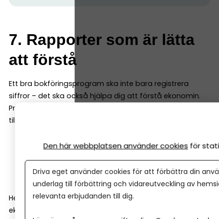
7. Rapporter som är lätta
att förstå
Ett bra bokföringsprogram ska inte bara registrera
siffror – det ska också hjälpa dig att förstå ekonomin.
Programmet ska därför kunna ge dig tydliga rapporter,
till exempel:
resultatrapport
Den här webbplatsen använder cookies
för sta
balansrapport
kassaflödesrapport
Driva eget använder cookies för att förbättra din anvä
underlag till förbättring och vidareutveckling av hems
relevanta erbjudanden till dig.
Helst ska de vara enkla att läsa även för den som inte är
ekonom.