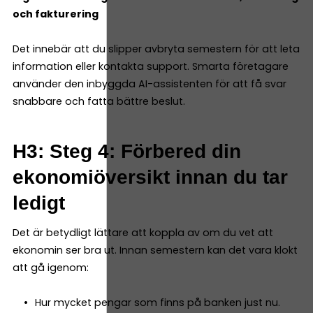
och fakturering
Det innebär att du slipper avbryta semestern för att leta
information eller kontakta support. Smarta företagare
använder den inbyggda AI-assistenten för att få svar
snabbare och fatta bättre beslut.
H3: Steg 4: Förbered din
ekonomiöversikt innan du tar
ledigt
Det är betydligt lättare att koppla av om du vet att
ekonomin ser bra ut. Innan semestern kan det vara klokt
att gå igenom:
Hur mycket pengar som finns på banken just nu.