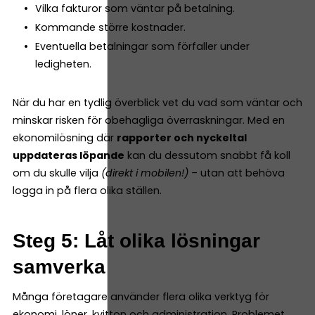
Vilka fakturor som väntar på betalning.
Kommande större kostnader.
Eventuella betalningar som förfaller under
ledigheten.
När du har en tydlig överblick vet du vad som väntar och
minskar risken för obehagliga överraskningar. Med en
ekonomilösning där
rapporter och nyckeltal
uppdateras löpande
kan du dessutom snabbt få koll
om du skulle vilja
(direkt i mobilen!)
– utan att behöva
logga in på flera olika ställen.
Steg 5: Låt olika lösningar
samverka
Många företagare använder flera olika verktyg för
ekonomi, löner, kvitton och administration. Problemet