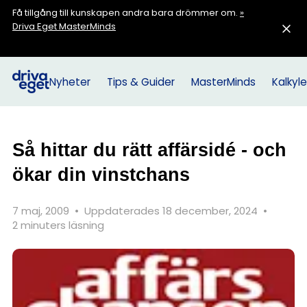
Få tillgång till kunskapen andra bara drömmer om.
»
Driva Eget MasterMinds
Nyheter
Tips & Guider
MasterMinds
Kalkyle
Så hittar du rätt affärsidé - och
ökar din vinstchans
7 maj, 2009
•
Uppdaterades 18 december, 2024
•
2 minuters läsning