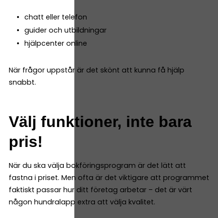
chatt eller telefon
guider och utbildningar
hjälpcenter online
När frågor uppstår är det skönt att kunna få hjälp
snabbt.
Välj funktioner, inte bara
pris!
När du ska välja bokföringsprogram är det lätt att
fastna i priset. Men ofta är det viktigare att programmet
faktiskt passar hur ditt företag arbetar – det är värt
någon hundralapp extra att välja kvalitet.