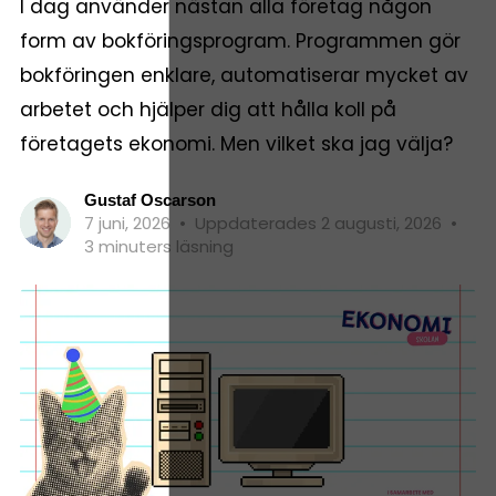
I dag använder nästan alla företag någon
form av bokföringsprogram. Programmen gör
bokföringen enklare, automatiserar mycket av
arbetet och hjälper dig att hålla koll på
företagets ekonomi. Men vilket ska jag välja?
Gustaf Oscarson
7 juni, 2026
•
Uppdaterades 2 augusti, 2026
•
3 minuters läsning