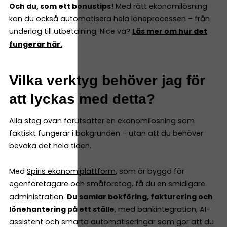
Och du, som ett bonustips!
Med rätt ekonomilösning
kan du också automatisera hela löneprocessen – från
underlag till utbetalning. Nice va?
Läs mer om hur det
fungerar här.
Vilka verktyg behöver jag för
att lyckas med detta?
Alla steg ovan förutsätter en ekonomilösning som
faktiskt fungerar i bakgrunden – utan att du behöver
bevaka det hela tiden.
Med
Spiris ekonomiplattform
, som är byggd för
egenföretagare och småföretag, få du en smidigare
administration.
Du samlar bokföring, fakturering och
lönehantering på ett ställe
, med bankintegration, AI-
assistent och smarta automatiseringar som gör att du