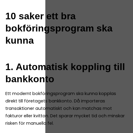
10 saker ett bra
bokföringsprogram ska
kunna
1. Automatisk koppling till
bankkonto
Ett modernt bokföringsprogram ska kunna kopplas
direkt till företagets bankkonto. Då importeras
transaktioner automatiskt och kan matchas mot
fakturor eller kvitton. Det sparar mycket tid och minskar
risken för manuella fel.