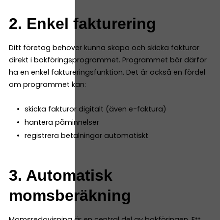
2. Enkel fakturering
Ditt företag behöver kunna skapa och skicka fakturor
direkt i bokföringsprogrammet. Programmet bör därför
ha en enkel faktureringsfunktion. Det är också en fördel
om programmet kan:
skicka fakturor digitalt (även e-faktura)
hantera påminnelser
registrera betalningar automatiskt
3. Automatisk
momsberäkning
Momsredovisning är en central del av bokföringen. Ett