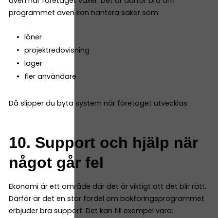
även när företaget växer. Det är därför bra om
programmet även kan hantera saker som:
löner
projektredovisning
lager
fler användare
Då slipper du byta system när företaget utvecklas.
10. Support och hjälp när
något går fel
Ekonomi är ett område där det är viktigt att det blir rätt.
Därför är det en stor fördel om bokföringsprogrammet
erbjuder bra support. Det kan till exempel vara: