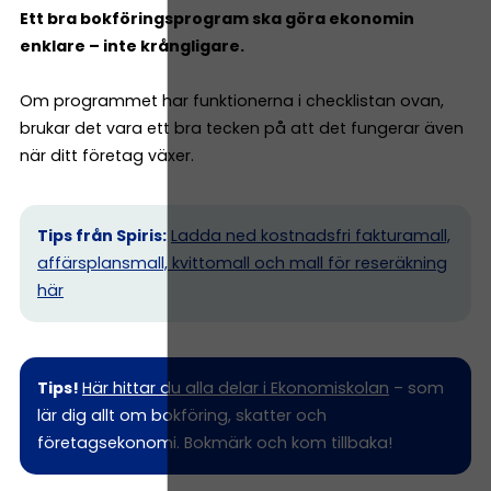
Ett bra bokföringsprogram ska göra ekonomin
enklare – inte krångligare.
Om programmet har funktionerna i checklistan ovan,
brukar det vara ett bra tecken på att det fungerar även
när ditt företag växer.
Tips från Spiris:
Ladda ned kostnadsfri fakturamall,
affärsplansmall, kvittomall och mall för reseräkning
här
Tips!
Här hittar du alla delar i Ekonomiskolan
– som
lär dig allt om bokföring, skatter och
företagsekonomi. Bokmärk och kom tillbaka!