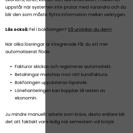
uppstår när systemen inte pratar med varandra och du
blir den som måste flytta information mellan verktygen.
Läs också:
Fel i bokföringen?
Så undviker du dem!
När olika lösningar är integrerade får du ett mer
automatiserat flöde:
Fakturor skickas och registreras automatiskt.
Betalningar matchas mot rätt kundfaktura.
Bokföringen uppdateras löpande.
Lönehanteringen kan kopplas till resten av
ekonomin.
Ju mindre manuellt arbete som krävs, desto enklare blir
det att faktiskt vara ledig när semestern väl börjar.