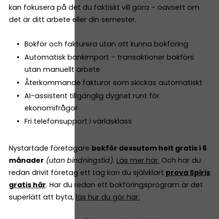
kan fokusera på det du faktiskt vill göra – oavsett om
det är ditt arbete eller din semester.
Bokför och fakturera utan att kunna bokföring
Automatisk bankimport – transaktioner bokförs
utan manuellt arbete
Återkommande fakturor som skickas automatiskt
AI-assistent tillgänglig dygnet runt för
ekonomifrågor
Fri telefonsupport i världsklass
Nystartade företagare
bokför dessutom helt gratis i 6
månader
(utan bindningstid)
.
Läs mer här.
Och har du
redan drivit företag ett tag kan du självklart
prova Spiris
gratis här
. Har du redan ett bokföringsprogram är det
superlätt att byta,
läs hur du gör här.