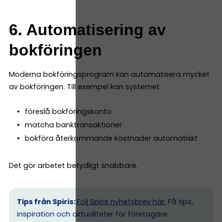
6. Automatisering av
bokföringen
Moderna bokföringsprogram kan automatisera mycket
av bokföringen. Till exempel kan systemet:
föreslå bokföringskonto
matcha banktransaktioner
bokföra återkommande kostnader automatiskt
Det gör arbetet betydligt snabbare.
Tips från Spiris:
Följ Spiris nyhetsbrev här.
Få tips,
inspiration och aktualiteter för företagare.