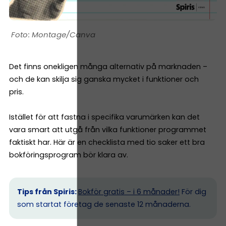
Montage/Canva
Det finns onekligen många alternativ på marknaden –
och de kan skilja sig ganska mycket i funktioner och
pris.
Istället för att fastna i specifika varumärken kan det
vara smart att utgå från vilka funktioner programmet
faktiskt har. Här är en checklista med tio saker ett bra
bokföringsprogram bör klara av.
Tips från Spiris:
Bokför gratis – i 6 månader!
För dig
som startat företag de senaste 12 månaderna.