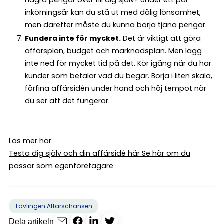
några pengar över till dig själv? Under ett par
inkörningsår kan du stå ut med dålig lönsamhet,
men därefter måste du kunna börja tjäna pengar.
Fundera inte för mycket.
Det är viktigt att göra
affärsplan, budget och marknadsplan. Men lägg
inte ned för mycket tid på det. Kör igång när du har
kunder som betalar vad du begär. Börja i liten skala,
förfina affärsidén under hand och höj tempot när
du ser att det fungerar.
Läs mer här:
Testa dig själv och din affärsidé här
Se här om du
passar som egenföretagare
Tävlingen Affärschansen
Dela artikeln