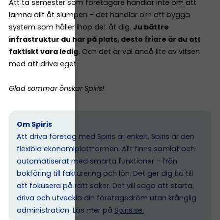
Att ta semester som företagare handlar inte om att
lämna allt åt slumpen – det handlar om att bygga
system som håller ihop det åt dig.
Ju bättre
infrastruktur du har på plats, desto friare är du att
faktiskt vara ledig.
Och det är väl ändå lite av vitsen
med att driva eget.
Glad sommar önskar Spiris!
Om Spiris
Att driva företag med Spiris är enkelt. Spiris är den
flexibla ekonomiplattformen. Allt finns samlat och
automatiserat med smarta funktioner – från
bokföring till fakturering och lön. Det ger dig tid till
att fokusera på rätt saker. Det vill säga att starta,
driva och utveckla din företagsdröm utan krånglig
administration. Läs mer på
Spiris.se
.