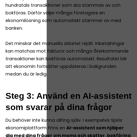
hundratals transaktioner som ska stämmas av och
bokföras. Därför väljer många företagare en
ekonomilösning som automatiskt stämmer av med
banken.
Det minskar det manuella arbetet rejält. Inbetalningar
kan matchas mot fakturor och många återkommande
transaktioner kan bokföras automatiskt. Resultatet blir
att ekonomin fortsätter uppdateras i bakgrunden
medan du är ledig.
Steg 3: Använd en AI-assistent
som svarar på dina frågor
Du behöver inte kunna allting själv. I exempelvis Spiris
ekonomiplattform finns en
AI-assistent som hjälper
dig med dina frågor om moms och skatter, bokföring