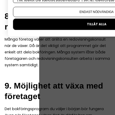
Läs gärna vår
personuppgiftspolicy
. Om du samtycker t
Om du vill ändra ditt val i efterhand hittar du den möjl
ENDAST NÖDVÄNDIGA
8. Samarbete med
TILLÅT ALLA
redovisningskonsult
Många företag väljer att anlita en redovisningskonsult
när de växer. Då är det viktigt att programmet gör det
enkelt att dela bokföringen. Många system låter både
företagaren och redovisningskonsulten arbeta i samma
system samtidigt.
9. Möjlighet att växa med
företaget
Det bokföringsprogram du väljer i början bör fungera