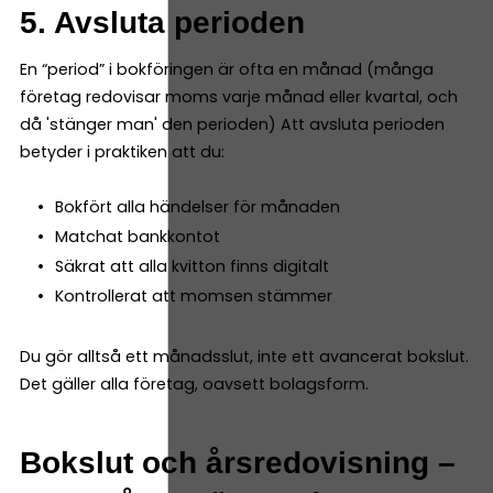
5. Avsluta perioden
En “period” i bokföringen är ofta en månad (många
företag redovisar moms varje månad eller kvartal, och
då 'stänger man' den perioden) Att avsluta perioden
betyder i praktiken att du:
Bokfört alla händelser för månaden
Matchat bankkontot
Säkrat att alla kvitton finns digitalt
Kontrollerat att momsen stämmer
Du gör alltså ett månadsslut, inte ett avancerat bokslut.
Det gäller alla företag, oavsett bolagsform.
Bokslut och årsredovisning –