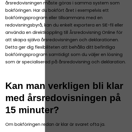
årsredovisningen måste göras i samma system som
bokföringen. Har du bokfört året i exempelvis ett
bokföringsprogram eller tillsammans med en
redovisningsbyrå, kan du enkelt exportera en SIE-fil eller
använda en direktkoppling till Årsredovisning Online för
att skapa själva årsredovisningen och deklarationen.
Detta ger dig flexibiliteten att behålla ditt befintliga
bokföringsprogram samtidigt som du väljer en lösning
som är specialiserad på årsredovisning och deklaration.
Kan man verkligen bli klar
med årsredovisningen på
15 minuter?
Om bokföringen redan är klar är svaret ofta ja.