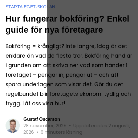
STARTA EGET-SKOLAN
Hur fungerar bokföring? Enkel
guide för nya företagare
Bokföring = krångligt? Inte längre, idag är det
enklare än vad de flesta tror. Bokföring handlar
i grunden om att skriva ner vad som händer i
företaget – pengar in, pengar ut – och att
spara underlagen som visar det. Gör du det
regelbundet blir företagets ekonomi tydlig och
trygg. Låt oss visa hur!
Gustaf Oscarson
28 november, 2025
•
Uppdaterades 2 augusti,
2026
•
6 minuters läsning