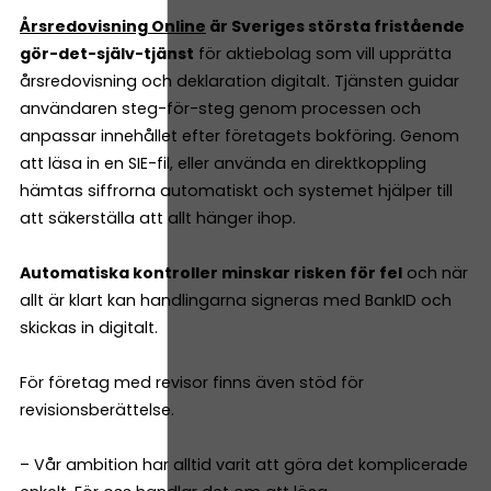
Årsredovisning Online
är Sveriges största fristående
gör-det-själv-tjänst
för aktiebolag som vill upprätta
årsredovisning och deklaration digitalt. Tjänsten guidar
användaren steg-för-steg genom processen och
anpassar innehållet efter företagets bokföring. Genom
att läsa in en SIE-fil, eller använda en direktkoppling
hämtas siffrorna automatiskt och systemet hjälper till
att säkerställa att allt hänger ihop.
Automatiska kontroller minskar risken för fel
och när
allt är klart kan handlingarna signeras med BankID och
skickas in digitalt.
För företag med revisor finns även stöd för
revisionsberättelse.
– Vår ambition har alltid varit att göra det komplicerade