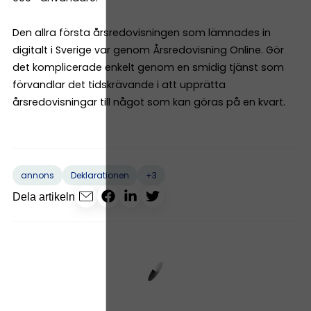
Den allra första årsredovisningen som lämnades in
digitalt i Sverige var genom Årsredovisning Online. Gör
det komplicerade enkelt genom en smidig tjänst som
förvandlar det tidskrävande i att upprätta
årsredovisningar till något som kan göras på en kvart.
+3
annons
Deklarationen
Dela artikeln