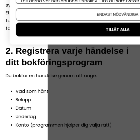
Läs gärna vår
personuppgiftspolicy
. Om du samtycker t
systemet.
Om du vill ändra ditt val i efterhand hittar du den möjl
Ett bra bokföringsprogram kan både ta emot digitala
ENDAST NÖDVÄNDIGA
fakturor och enkelt scanna in kvitton och fysiska
fakturor – så att du samlar allt i programmet direkt.
TILLÅT ALLA
2. Registrera varje händelse i
ditt bokföringsprogram
Du bokför en händelse genom att ange:
Vad som hänt
Belopp
Datum
Underlag
Konto (programmen hjälper dig välja rätt)