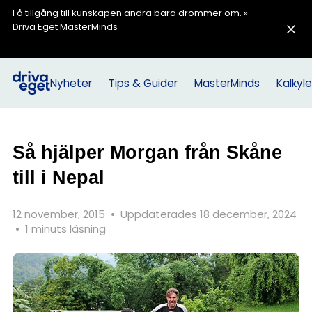
Få tillgång till kunskapen andra bara drömmer om.
»
Driva Eget MasterMinds
Nyheter
Tips & Guider
MasterMinds
Kalkyle
Så hjälper Morgan från Skåne
till i Nepal
12 november, 2015
•
Uppdaterades 18 december, 2024
•
1 minuts läsning