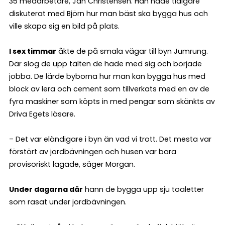
35 medarbetare, Jan Christensen. Han hade tidigare
diskuterat med Björn hur man bäst ska bygga hus och
ville skapa sig en bild på plats.
I sex timmar
åkte de på smala vägar till byn Jumrung.
Där slog de upp tälten de hade med sig och började
jobba. De lärde byborna hur man kan bygga hus med
block av lera och cement som tillverkats med en av de
fyra maskiner som köpts in med pengar som skänkts av
Driva Egets läsare.
– Det var eländigare i byn än vad vi trott. Det mesta var
förstört av jordbävningen och husen var bara
provisoriskt lagade, säger Morgan.
Under dagarna där
hann de bygga upp sju toaletter
som rasat under jordbävningen.