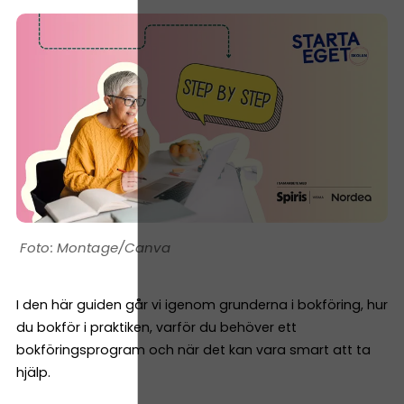
Montage/Canva
I den här guiden går vi igenom grunderna i bokföring, hur
du bokför i praktiken, varför du behöver ett
bokföringsprogram och när det kan vara smart att ta
hjälp.