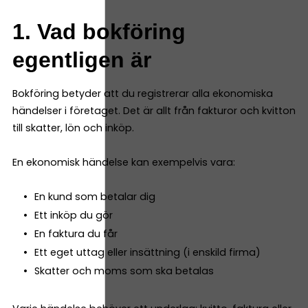
1. Vad bokföring
egentligen är
Bokföring betyder att du registrerar alla ekonomiska
händelser i företaget. Det är allt från fakturor och kvitton
till skatter, lön och inköp.
En ekonomisk händelse kan exempelvis vara:
En kund som betalar dig
Ett inköp du gör
En faktura du får
Ett eget uttag eller insättning (i enskild firma)
Skatter och moms som ska betalas