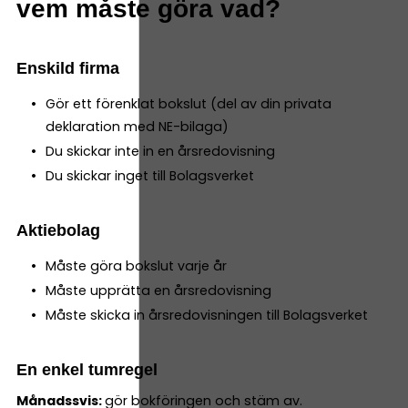
vem måste göra vad?
Enskild firma
Gör ett förenklat bokslut (del av din privata
deklaration med NE-bilaga)
Du skickar inte in en årsredovisning
Du skickar inget till Bolagsverket
Aktiebolag
Måste göra bokslut varje år
Måste upprätta en årsredovisning
Måste skicka in årsredovisningen till Bolagsverket
En enkel tumregel
Månadssvis:
gör bokföringen och stäm av.