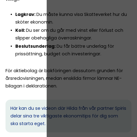
Lagkrav:
Du måste kunna visa Skatteverket hur du
sköter ekonomin.
Koll:
Du ser om du går med vinst eller förlust och
slipper obehagliga överraskningar.
Beslutsunderlag:
Du får bättre underlag för
prissättning, budget och investeringar.
För aktiebolag är bokföringen dessutom grunden för
årsredovisningen, medan enskilda firmor lämnar NE-
bilagan i deklarationen.
Här kan du se videon där Hilda från vår partner Spiris
delar sina tre viktigaste ekonomitips för dig som
ska starta eget.