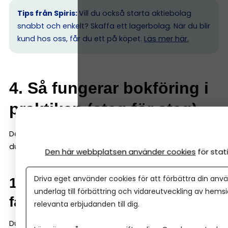
Tips från Spiris:
Vill du också starta aktiebolag
snabbt och enkelt? Skaffa ett lagerbolag. När du blir
kund hos oss, får du ett på köpet.
Läs mer här.
4. Så fungerar bokföring i
praktiken (steg för steg)
Det är här många tror att bokföring blir svårt. Men gör
du det enkelt, så är det enkelt. Här är grunderna:
Den här webbplatsen använder cookies
för sta
Driva eget använder cookies för att förbättra din anvä
1. Samla alla kvitton och
underlag till förbättring och vidareutveckling av hems
fakturor digitalt
relevanta erbjudanden till dig.
Du ska inte spara kvitton och fakturor löst – de ska in i