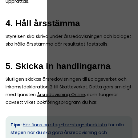
upprättas.
4. Håll årsstämma
Styrelsen ska skriva under årsredovisningen och bolaget
ska hålla årsstämma där resultatet fastställs.
5. Skicka in handlingarna
Slutligen skickas årsredovisningen till Bolagsverket och
Inkomstdeklaration 2 till Skatteverket. Detta görs smidigt
med tjänsten
Årsredovisning Online
, som fungerar
oavsett vilket bokföringsprogram du har.
Tips:
Här finns en steg-för-steg-checklista
för alla
stegen när du ska göra årsredovisning och