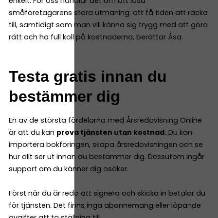
enkelt. För oss handlar det om att lösa
småföretagarens stora utmaning: att få tiden att räcka
till, samtidigt som man vill känna sig trygg med att göra
rätt och ha full koll på kostnaderna, berättar Åsa.
Testa gratis innan du
bestämmer dig
En av de största fördelarna med Årsredovisning Online
är att du kan
prova tjänsten utan kostnad.
Du kan
importera bokföringen, skapa årsredovisningen och se
hur allt ser ut innan du bestämmer dig. Dessutom ingår
support om du känner dig osäker.
Först när du är redo att signera och skicka in betalar du
för tjänsten. Det finns inga abonnemang eller löpande
avgifter att ta ställning till.