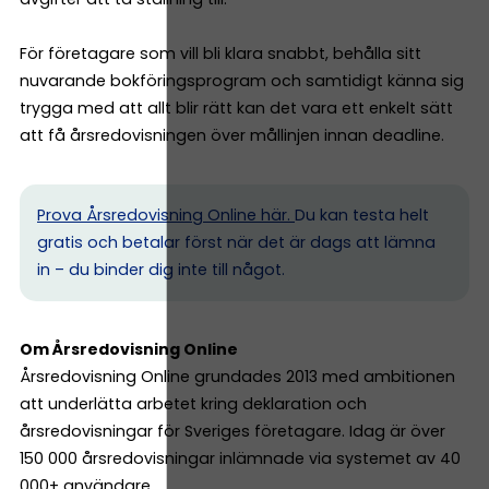
För företagare som vill bli klara snabbt, behålla sitt
nuvarande bokföringsprogram och samtidigt känna sig
trygga med att allt blir rätt kan det vara ett enkelt sätt
att få årsredovisningen över mållinjen innan deadline.
Prova Årsredovisning Online här.
Du kan testa helt
gratis och betalar först när det är dags att lämna
in – du binder dig inte till något.
Om Årsredovisning Online
Årsredovisning Online grundades 2013 med ambitionen
att underlätta arbetet kring deklaration och
årsredovisningar för Sveriges företagare. Idag är över
150 000 årsredovisningar inlämnade via systemet av 40
000+ användare.