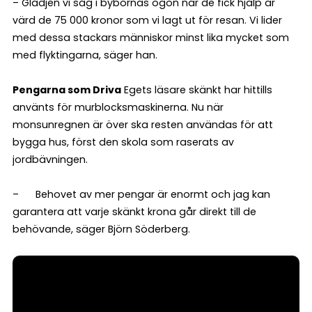
– Glädjen vi såg i bybornas ögon när de fick hjälp är
värd de 75 000 kronor som vi lagt ut för resan. Vi lider
med dessa stackars människor minst lika mycket som
med flyktingarna, säger han.
Pengarna som Driva
Egets läsare skänkt har hittills
använts för murblocksmaskinerna. Nu när
monsunregnen är över ska resten användas för att
bygga hus, först den skola som raserats av
jordbävningen.
– Behovet av mer pengar är enormt och jag kan
garantera att varje skänkt krona går direkt till de
behövande, säger Björn Söderberg.