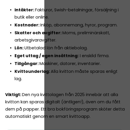
Intäkter:
Fakturor, Swish-betalningar, försäljning i
butik eller online.
Kostnader:
Inköp, abonnemang, hyror, program.
Skatter och avgifter:
Moms, preliminärskatt,
arbetsgivaravgifter.
Lön:
Utbetalad lön från aktiebolag.
Eget uttag / egen insättning:
I enskild firma.
Tillgångar:
Maskiner, datorer, inventarier.
Kvittounderlag:
Alla kvitton måste sparas enligt
lag.
Viktigt:
Den nya kvittolagen från 2025 innebär att alla
kvitton kan sparas digitalt (äntligen!), även om du fått
dem på papper. Ett bra bokföringsprogram sköter detta
automatiskt genom en smart kvittoapp.