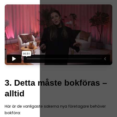
3. Detta måste bokföras –
alltid
Här är de vanligaste sakerna nya företagare behöver
bokföra: