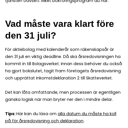
tjänsten oavsett vilket bokföringsprogram du har.
Vad måste vara klart före
den 31 juli?
För aktiebolag med kalenderår som räkenskapsår är
den 31 juli en viktig deadline. Då ska årsredovisningen ha
kommit in till Bolagsverket. Innan dess behöver du också
ha gjort bokslutet, tagit fram företagets årsredovisning
och upprättat Inkomstdeklaration 2 till Skatteverket.
Det kan låta omfattande, men processen är egentligen
ganska logisk när man bryter ner den i mindre delar.
Tips:
Här kan du läsa om
alla datum du måste ha koll
på för årsredovisning och deklaration
.