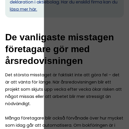
deklaration i aktiebolag. Har du enskild firma kan du
l
äsa mer här.
De vanligaste misstagen
företagare gör med
årsredovisningen
Det största misstaget är faktiskt inte att göra fel – det
är att vänta för länge. När årsredovisningen blir ett
projekt som skjuts upp vecka efter vecka ökar risken att
något missas eller att arbetet blir mer stressigt än
nödvändigt.
Många företagare blir också förvånade över hur mycket
som idag går att automatisera. Om bokföringen är i