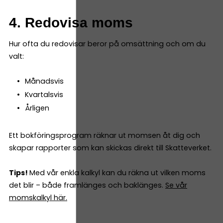
4. Redovisa moms
Hur ofta du redovisar beror på omsättning och om du
valt:
Månadsvis
Kvartalsvis
Årligen
Ett bokföringsprogram räknar ut momsen åt dig och
skapar rapporter som kan skickas direkt till Skatteverket.
Tips!
Med vår enkla kalkyl kan du räkna ut vilken moms
det blir – både framlänges och baklänges.
Se vår
momskalkyl här.