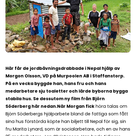
Här får de jordbävningsdrabbade i Nepal hjälp av
Morgon Olsson, VD på Murpoolen AB i Staffanstorp.
På en vecka byggde han, hans fru och hans
medarbetare sju toaletter och lärde byborna bygga
stabila hus. Se dessutom ny film från Björn
Söderberg här nedan.
När Morgan fick
höra talas om
Björn Söderbergs hjälparbete bland de fattiga som fått
sina hus förstörda köpte han biljett till Nepal för sig, sin
fru Marita Lynard, som är socialarbetare, och en av hans