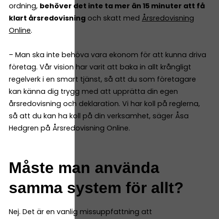
ordning,
behöver det inte ta mer än 15 minuter att få
klart årsredovisning
och skatt med
Årsredovisning
Online
.
– Man ska inte behöva vara ekonom för att kunna driva
företag. Vår vision har varit att baka in allt krångligt
regelverk i en smart tjänst, så att du som företagare
kan känna dig trygg med att upprätta din egen
årsredovisning och deklaration. Vi har koll på reglerna,
så att du kan ha koll på din verksamhet, säger Åsa
Hedgren på Årsredovisning Online.
Måste man använda
samma system för allt?
Nej. Det är en vanlig missuppfattning att