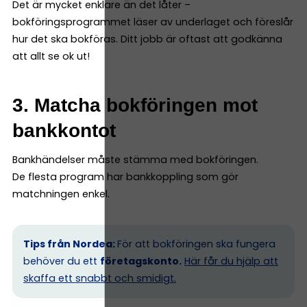
Det är mycket enklare än det låter –
bokföringsprogrammet läser av underlaget och föreslår
hur det ska bokföras. Ditt jobb är oftast att godkänna
att allt se ok ut!
3. Matcha bokföringen mot
bankkontot
Bankhändelser måste stämma med bokföringen.
De flesta program har bankkoppling som gör
matchningen enkel.
Tips från Nordea:
För att bokföringen ska fungera
behöver du ett
företagskonto.
Här får du hjälp att
skaffa ett snabbt och smidigt.