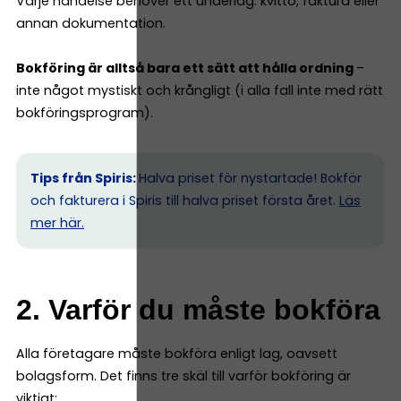
Varje händelse behöver ett underlag: kvitto, faktura eller
annan dokumentation.
Bokföring är alltså bara ett sätt att hålla ordning
–
inte något mystiskt och krångligt (i alla fall inte med rätt
bokföringsprogram).
Tips från Spiris:
Halva priset för nystartade! Bokför
och fakturera i Spiris till halva priset första året.
Läs
mer här.
2. Varför du måste bokföra
Alla företagare måste bokföra enligt lag, oavsett
bolagsform. Det finns tre skäl till varför bokföring är
viktigt: