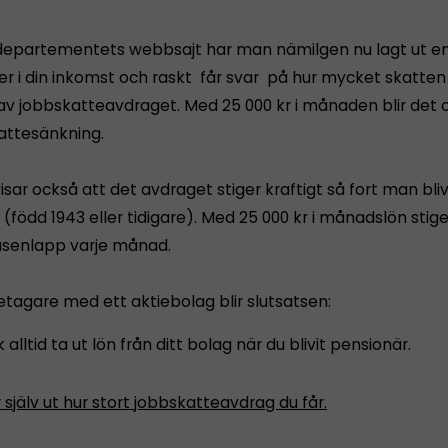
departementets webbsajt har man nämilgen nu lagt ut en
ler i din inkomst och raskt får svar på hur mycket skatten 
av jobbskatteavdraget. Med 25 000 kr i månaden blir det 
kattesänkning.
isar också att det avdraget stiger kraftigt så fort man bliv
(född 1943 eller tidigare). Med 25 000 kr i månadslön stig
senlapp varje månad.
etagare med ett aktiebolag blir slutsatsen:
 alltid ta ut lön från ditt bolag när du blivit pensionär.
själv ut hur stort jobbskatteavdrag du får.