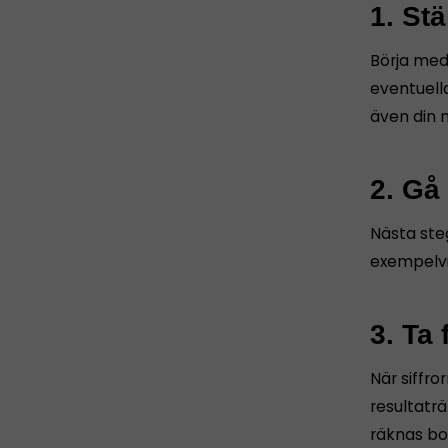
1. St
Börja med 
eventuella
även din 
2. Gå
Nästa ste
exempelvi
3. Ta
När siffro
resultaträ
räknas bo