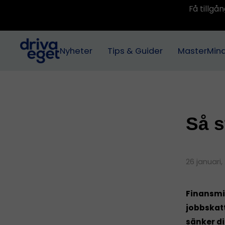
Få tillg
Nyheter
Tips & Guider
MasterMin
Så s
26 januari
Finansmin
jobbskatt
sänker di