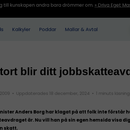
ång till kunskapen andra bara drömmer om.
» Driva Eget Ma
ds
Kalkyler
Poddar
Mallar & Avtal
tort blir ditt jobbskatteav
, 2009
•
Uppdaterades 18 december, 2024
•
1 minuts läsning
ister Anders Borg har klagat på att folk inte förstår h
eavdraget är. Nu vill han på sin egen hemsida visa dig
n skatt.