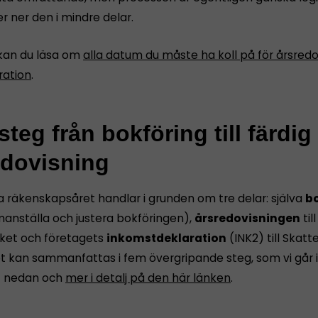
r ner den i mindre delar.
kan du läsa om
alla datum du måste ha koll på för årsredo
ration
.
teg från bokföring till färdig
edovisning
a räkenskapsåret handlar i grunden om tre delar: själva
bo
anställa och justera bokföringen),
årsredovisningen
till
ket och företagets
inkomstdeklaration
(INK2) till Skatt
et kan sammanfattas i fem övergripande steg, som vi går
t nedan och
mer i detalj på den här länken
.