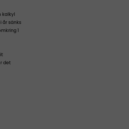
 kalkyl
i år sänks
omkring 1
it
er det