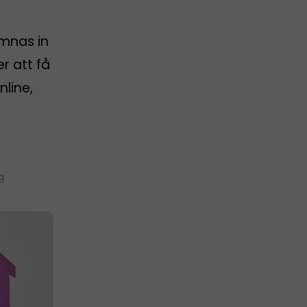
ämnas in
er att få
nline,
g