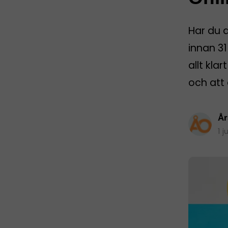
Har du 
innan 31
allt kla
och att 
År
1 j