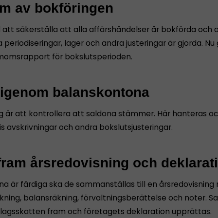
äm av bokföringen
att säkerställa att alla affärshändelser är bokförda och 
 periodiseringar, lager och andra justeringar är gjorda. Nu
momsrapport för bokslutsperioden.
 igenom balanskontona
g är att kontrollera att saldona stämmer. Här hanteras o
s avskrivningar och andra bokslutsjusteringar.
 fram årsredovisning och deklarat
rna är färdiga ska de sammanställas till en årsredovisnin
kning, balansräkning, förvaltningsberättelse och noter. S
lagsskatten fram och företagets deklaration upprättas.