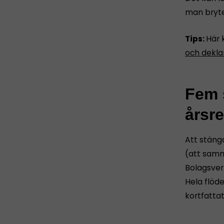
man bryte
Tips:
Här 
och dekla
Fem s
årsr
Att stäng
(att samm
Bolagsver
Hela flöd
kortfatta