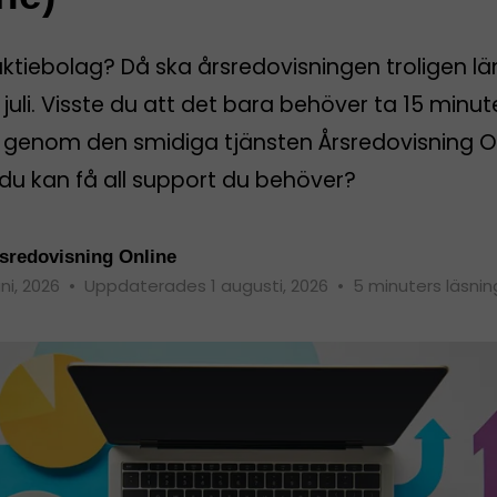
aktiebolag? Då ska årsredovisningen troligen l
 juli. Visste du att det bara behöver ta 15 minut
rt genom den smidiga tjänsten Årsredovisning O
du kan få all support du behöver?
sredovisning Online
uni, 2026
•
Uppdaterades 1 augusti, 2026
•
5 minuters läsnin