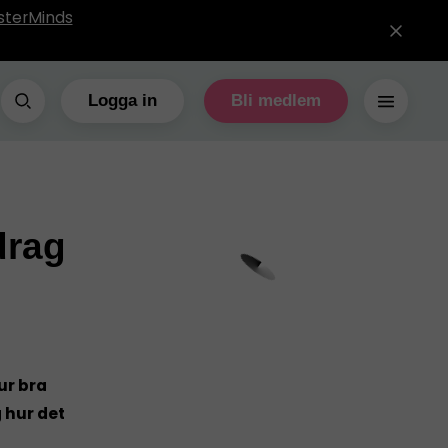
sterMinds
Logga in
Bli medlem
drag
ur bra
 hur det