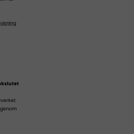
visning
kslutet
everket.
 igenom