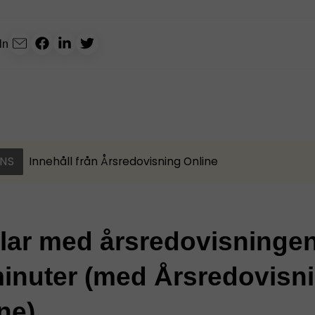
ln
NS
Innehåll från
Årsredovisning Online
klar med årsredovisninge
inuter (med Årsredovisn
ne)