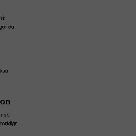
att
 gör du
ckså
ion
g med
amtidigt