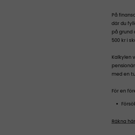
På finans
där du fyl
på grund 
500 kr i s
Kalkylen v
pensionär 
med en tu
För en för
Försök
Räkna här 