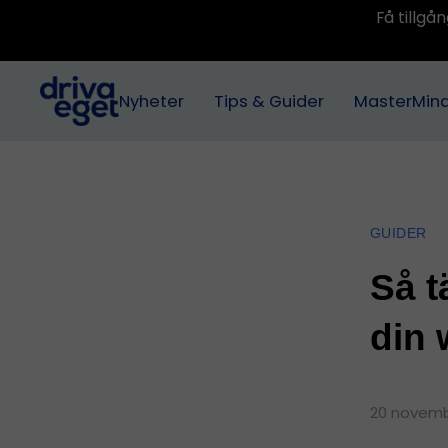
Få tillg
Nyheter
Tips & Guider
MasterMin
GUIDER
Så t
din
20 novemb