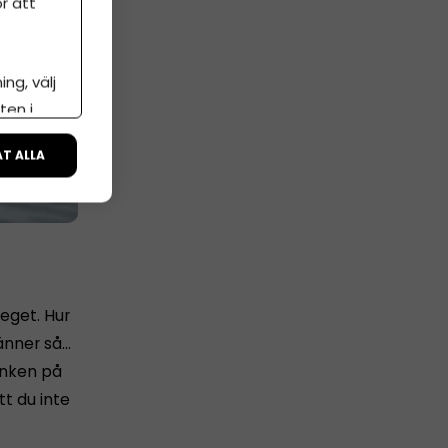
r att
ng, välj
ten i
ÅT ALLA
 eget. Hur
känner så…
tanken på
tt du inte