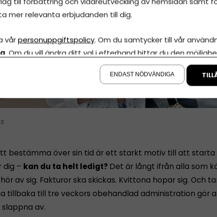
lag till förbättring och vidareutveckling av hemsidan samt fö
ta mer relevanta erbjudanden till dig.
a vår
personuppgiftspolicy
. Om du samtycker till vår användni
la
. Om du vill ändra ditt val i efterhand hittar du den möjlighe
å sidan.
ENDAST NÖDVÄNDIGA
TILL
is
tt bestämma över sin tid är ett starkt motiv till att starta
r dig –
kan du ta helt ledigt?
Det är långt ifrån alla som 
ör av sig. Fakturor ska skickas. Kvittona hopar sig. Och 
tillbaka till tre veckors obehandlad administration gör a
n slappna av.