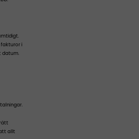
amtidigt.
akturor i
t datum.
alningar.
rätt
tt allt