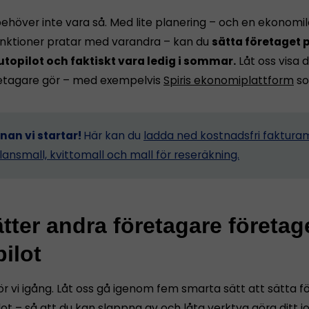
ehöver inte vara så. Med lite planering – och en ekonomi
funktioner pratar med varandra – kan du
sätta företaget p
utopilot och faktiskt vara ledig i sommar.
Låt oss visa d
etagare gör – med exempelvis
Spiris ekonomiplattform
so
nnan vi startar!
Här kan du
ladda ned kostnadsfri fakturam
lansmall, kvittomall och mall för reseräkning.
tter andra företagare företag
ilot
ör vi igång. Låt oss gå igenom fem smarta sätt att sätta 
ot – så att du kan slappna av och låta verktyg göra ditt j