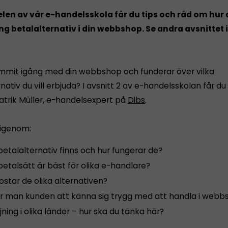
elen av vår e-handelsskola får du tips och råd om hur 
ng betalalternativ i din webbshop. Se andra avsnittet 
mmit igång med din webbshop och funderar över vilka
nativ du vill erbjuda? I avsnitt 2 av e-handelsskolan får du
Patrik Müller, e-handelsexpert på
Dibs
.
 igenom:
betalalternativ finns och hur fungerar de?
betalsätt är bäst för olika e-handlare?
ostar de olika alternativen?
år man kunden att känna sig trygg med att handla i web
jning i olika länder – hur ska du tänka här?