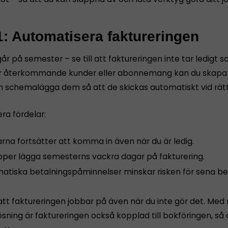
1: Automatisera faktureringen
år på semester – se till att faktureringen inte tar ledigt s
 återkommande kunder eller abonnemang kan du skapa f
h schemalägga dem så att de skickas automatiskt vid rät
era fördelar:
rna fortsätter att komma in även när du är ledig.
ipper lägga semesterns vackra dagar på fakturering.
atiska betalningspåminnelser minskar risken för sena bet
att faktureringen jobbar på även när du inte gör det. Med 
ning är faktureringen också kopplad till bokföringen, så a