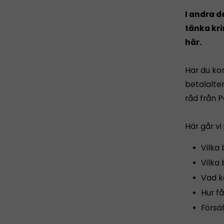
I andra d
tänka kri
här.
Har du ko
betalalter
råd från 
Här går vi
Vilka 
Vilka 
Vad k
Hur f
Försäl