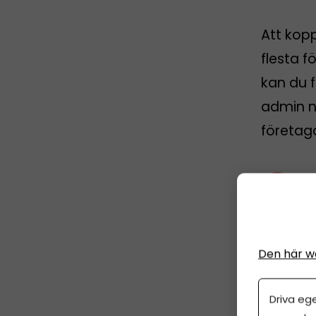
Att kop
flesta f
kan du f
admin nä
företag
Sp
5 
Den här w
Driva eg