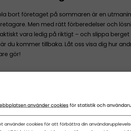
pla bort företaget på sommaren är en utmanin
öretagare. Men med rätt förberedelser och lösn
aktiskt vara ledig på riktigt – och slippa berget
r du kommer tillbaka. Låt oss visa dig hur and
are gör!
iris
juni, 2026
•
Uppdaterades 14 juni, 2026
•
5 minuters läsning
ebbplatsen använder cookies
för statistik och användar
et använder cookies för att förbättra din användarupplevelse