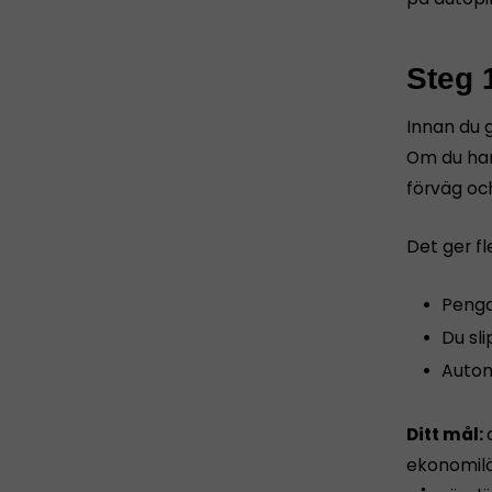
Steg 
Innan du g
Om du har
förväg oc
Det ger fl
Penga
Du sl
Autom
Ditt mål:
ekonomilös