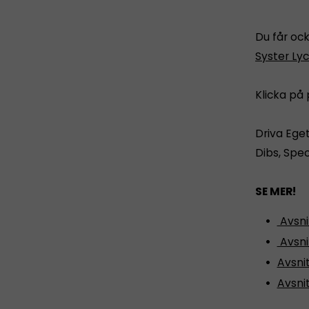
Du får oc
Syster Lyc
Klicka på 
Driva Ege
Dibs, Spe
SE MER!
Avsni
Avsni
Avsnit
Avsnit