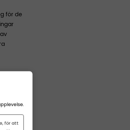
g för de
ingar
 av
ra
upplevelse.
, för att