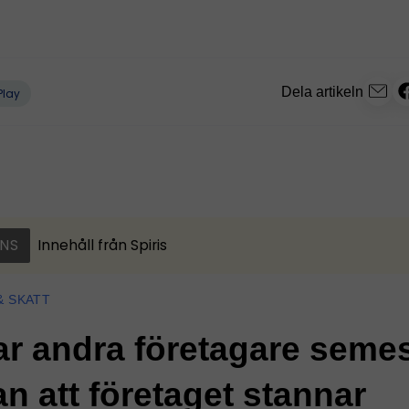
Dela artikeln
Play
NS
Innehåll från
Spiris
& SKATT
ar andra företagare seme
an att företaget stannar