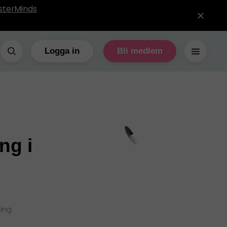
sterMinds
Logga in
Bli medlem
ng i
ning