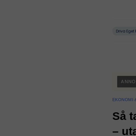
Driva Eget 
ANNO
EKONOMI 
Så t
– ut