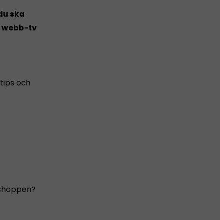
du ska
i webb-tv
 tips och
bshoppen?