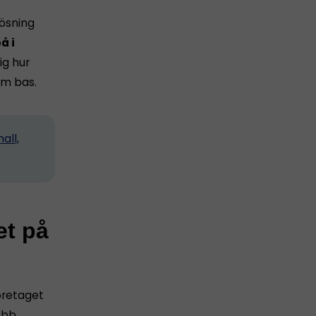
lösning
å i
ig hur
m bas.
all,
et på
företaget
obb.