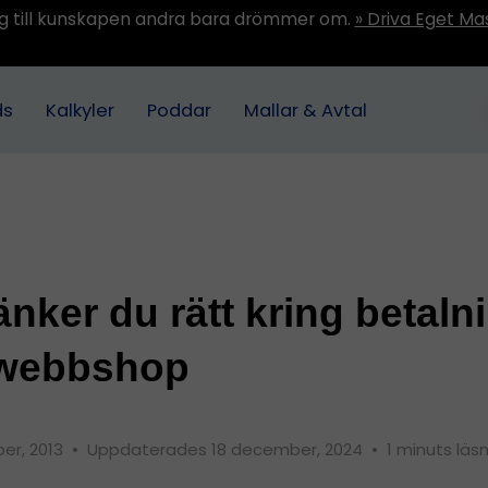
ång till kunskapen andra bara drömmer om.
» Driva Eget Ma
ds
Kalkyler
Poddar
Mallar & Avtal
änker du rätt kring betalni
 webbshop
er, 2013
•
Uppdaterades 18 december, 2024
•
1 minuts läs