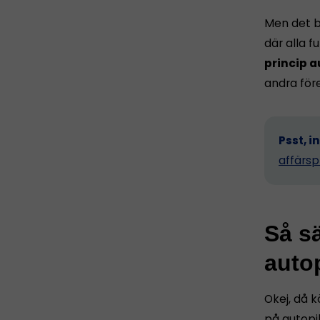
Men det b
där alla 
princip a
andra för
Psst, i
affärsp
Så sä
autop
Okej, då k
på autopil