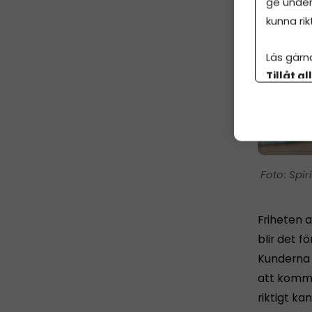
ge under
kunna rik
Läs gärn
Tillåt al
botten p
Spir
Friheten a
blir det fö
Kunderna h
att komma 
riktigt ka