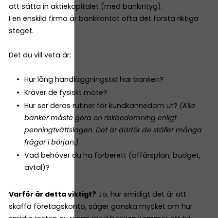
att sätta in aktiekapitalet (med bankintyg).
I en enskild firma är bankkontot ofta det första riktiga
steget.
Det du vill veta är:
Hur lång handläggningstid har banken?
Kräver de fysiskt möte?
Hur ser deras rutiner för kundkännedom ut?
(Alla
banker måste göra en riskbedömning enligt
penningtvättslagen. Det är därför de ställer många
frågor i början.)
Vad behöver du ha förberett (affärsplan, budget,
avtal)?
Varför är detta viktigt?
Jo, hur smidigt det är att
skaffa företagskonto, säger ganska mycket om hur