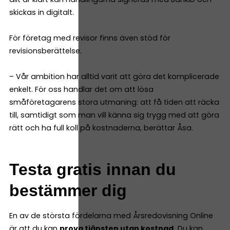
skickas in digitalt.
För företag med revisor finns även stöd för
revisionsberättelse.
– Vår ambition har alltid varit att göra det komplicerade
enkelt. För oss handlar det om att lösa
småföretagarens stora utmaning: att få tiden att räcka
till, samtidigt som man vill känna sig trygg med att göra
rätt och ha full koll på kostnaderna, berättar Åsa.
Testa gratis innan du
bestämmer dig
En av de största fördelarna med Årsredovisning Online
är att du kan
prova tjänsten utan kostnad.
Du kan