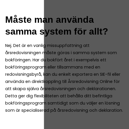
Måste man använda
samma system för allt?
Nej. Det är en vanlig missuppfattning att
årsredovisningen måste göras i samma system som
bokföringen. Har du bokfört året i exempelvis ett
bokföringsprogram eller tillsammans med en
redovisningsbyrå, kan du enkelt exportera en SIE-fil eller
använda en direktkoppling till Årsredovisning Online för
att skapa själva årsredovisningen och deklarationen.
Detta ger dig flexibiliteten att behålla ditt befintliga
bokföringsprogram samtidigt som du väljer en lösning
som är specialiserad på årsredovisning och deklaration.