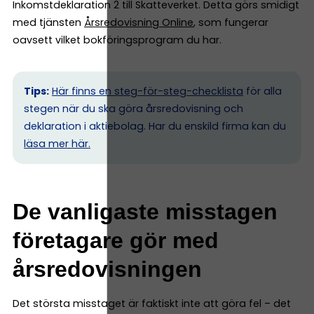
Inkomstdeklaration 2 till Skatteverket. Detta görs smidigt
med tjänsten
Årsredovisning Online
, som fungerar
oavsett vilket bokföringsprogram du har.
Tips:
Här finns en steg-för-steg-checklista
för alla
stegen när du ska göra årsredovisning och
deklaration i aktiebolag. Har du enskild firma kan du
l
äsa mer här.
De vanligaste misstagen
företagare gör med
årsredovisningen
Det största misstaget är faktiskt inte att göra fel – det