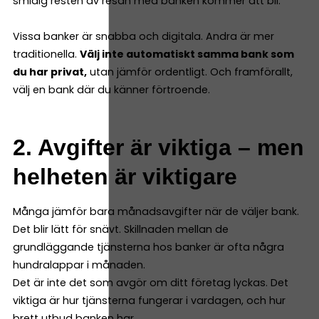
smidig resten av resan med banken kommer att bli.
Vissa banker är snabba och digitala. Andra är mer
traditionella.
Välj inte automatiskt samma bank som
du har privat,
utan jämför ordentligt. Och framförallt,
välj en bank där du känner förtroende.
2. Avgifter är viktiga – men
helheten är viktigare
Många jämför bara månadsavgifter när de väljer bank.
Det blir lätt för snävt. Skillnaden mellan de
grundläggande tjänsterna hos banker är ofta några
hundralappar i månaden.
Det är inte det som avgör om ditt företag lyckas. Det
viktiga är hur tjänsterna fungerar i vardagen, och hur
brett utbud banken har.