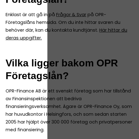
Enklast är att gå in på
Frågor & Svar
på OPR-
Företagslåns hemsida. Om du inte hittar svaren du
behöver där, kan du kontakta kundtjänst.
Här hittar du
deras uppgifter.
Vilka ligger bakom OPR
Företagslån?
OPR-Finance AB är ett svenskt företag som har tillstånd
av Finansinspektionen att bedriva
finansieringsverksamhet. Ägare är OPR-Finance Oy, som
har huvudkontor i Helsingfors, och som sedan starten
2005 har hjälpt över 300 000 företag och privatpersoner
med finansiering.