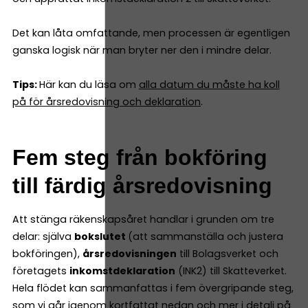
Det kan låta omfattande, men processen är egentligen
ganska logisk när man bryter ner den i mindre delar.
Tips:
Här kan du läsa om
alla datum du måste ha koll
på för årsredovisning och deklaration
.
Fem steg från bokföring
till färdig årsredovisning
Att stänga räkenskapsåret handlar i grunden om tre
delar: själva
bokslutet
(att sammanställa och justera
bokföringen),
årsredovisningen
till Bolagsverket och
företagets
inkomstdeklaration
(INK2) till Skatteverket.
Hela flödet kan sammanfattas i fem övergripande steg,
som vi går igenom kortfattat nedan och
mer i detalj på