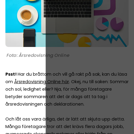
Årsredovisning Online
Psst!
Har du bråttom och vill gå rakt på sak, kan du läsa
om
Årsredovisning Online här
. Okej, nu till saken: Sommar
och sol, ledighet eller? Nja, för många företagare
betyder sommaren att det är dags att ta tag i
årsredovisningen och deklarationen.
Och låt oss vara ärliga, det är lätt att skjuta upp detta.
Många företagare tror att det krävs flera dagars jobb,