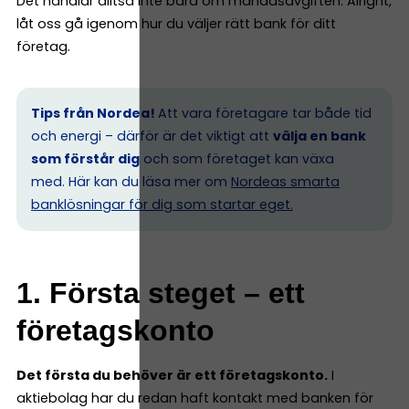
Det handlar alltså inte bara om månadsavgiften. Alright,
låt oss gå igenom hur du väljer rätt bank för ditt
företag.
Tips från Nordea!
Att vara företagare tar både tid
och energi – därför är det viktigt att
välja en bank
som förstår dig
och som företaget kan växa
med. Här kan du läsa mer om
Nordeas smarta
banklösningar för dig som startar eget.
1. Första steget – ett
företagskonto
Det första du behöver är ett företagskonto.
I
aktiebolag har du redan haft kontakt med banken för