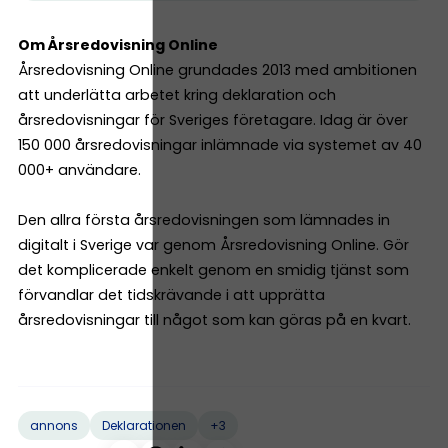
Om Årsredovisning Online
Årsredovisning Online grundades 2013 med ambitionen
att underlätta arbetet kring deklaration och
årsredovisningar för Sveriges företagare. Idag är över
150 000 årsredovisningar inlämnade via systemet av 40
000+ användare.
Den allra första årsredovisningen som lämnades in
digitalt i Sverige var genom Årsredovisning Online. Gör
det komplicerade enkelt genom en smidig tjänst som
förvandlar det tidskrävande i att upprätta
årsredovisningar till något som kan göras på en kvart.
+3
annons
Deklarationen