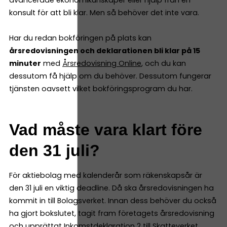
avancerade ekonomikunskaper eller hjälp från en
konsult för att bli klar. Men så behöver det inte vara.
Har du redan bokföringen på plats kan
årsredovisningen och deklarationen bli klar på 15
minuter
med
Årsredovisning Online
, och du kan
dessutom få hjälp om du behöver. Dessutom fungerar
tjänsten oavsett vilket bokföringsprogram du har.
Vad måste vara klart före
den 31 juli?
För aktiebolag med kalenderår som räkenskapsår är
den 31 juli en viktig deadline. Då ska årsredovisningen ha
kommit in till Bolagsverket. Innan dess behöver du också
ha gjort bokslutet, tagit fram företagets årsredovisning
och upprättat Inkomstdeklaration 2 till Skatteverket.