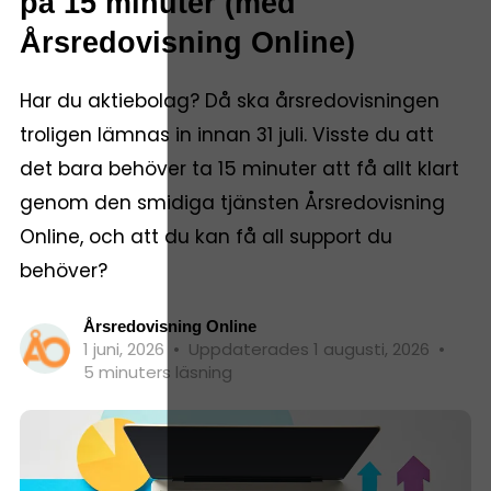
på 15 minuter (med
Årsredovisning Online)
Har du aktiebolag? Då ska årsredovisningen
troligen lämnas in innan 31 juli. Visste du att
det bara behöver ta 15 minuter att få allt klart
genom den smidiga tjänsten Årsredovisning
Online, och att du kan få all support du
behöver?
Årsredovisning Online
1 juni, 2026
•
Uppdaterades 1 augusti, 2026
•
5 minuters läsning