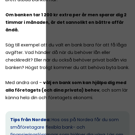
Om banken tar 1 200 kr extra per år men sparar dig 2
timmar i månaden, är det sannolikt en bättre affär
ändå.
Säg till exempel att du valt en bank bara för att få låga
avgifter. Vad händer då när du behöver lån eller
checkkredit? Eller när du också behöver privat bolån via
banken? Högst troligt kommer du att behöva byta bank.
Med andra ord –
välj en bank som kan hjälpa dig med
alla företagets (och dina privata) behov
, och som lär
känna hela din och företagets ekonomi.
Tips från Nordea:
Hos oss på Nordea får du som
småföretagare flexibla bank- och
finansieringslösningar som hjälper dig växa.
Läs om