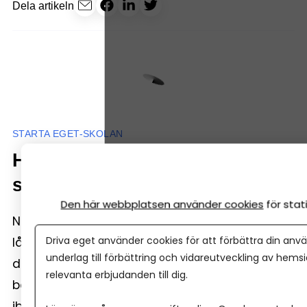
Dela artikeln
STARTA EGET-SKOLAN
Hur väljer jag rätt bank när jag
startar eget företag?
Den här webbplatsen använder cookies
för sta
När du startar företag behöver du en bank. Det
Driva eget använder cookies för att förbättra din anvä
låter självklart. Men bankvalet påverkar mer än
underlag till förbättring och vidareutveckling av hems
du tror: hur smidigt du kan ta betalt, hur lätt
relevanta erbjudanden till dig.
bokföringen blir, hur snabbt du får hjälp – och
ibland hur snabbt du ens kommer igång.