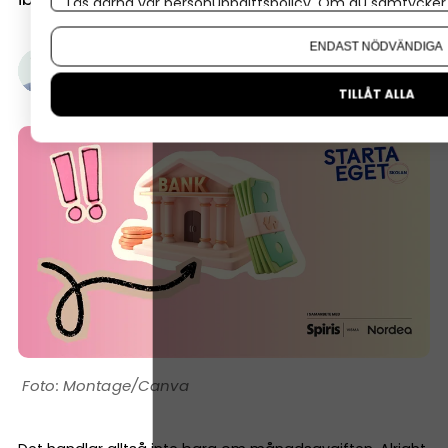
Läs gärna vår
personuppgiftspolicy
. Om du samtycker t
Om du vill ändra ditt val i efterhand hittar du den möjl
ENDAST NÖDVÄNDIGA
Gustaf Oscarson
16 mars, 2026
•
Uppdaterades 1 augusti, 2026
•
5 minuters läsning
TILLÅT ALLA
Montage/Canva