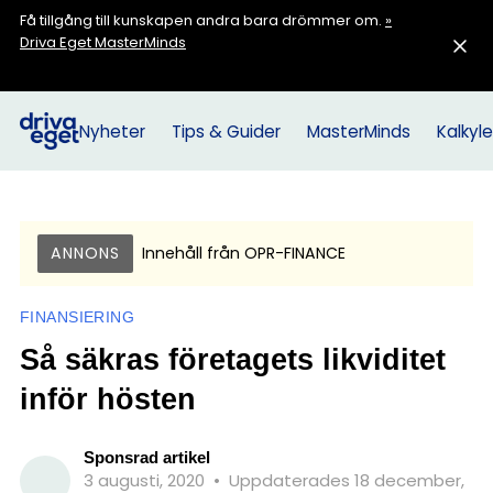
Få tillgång till kunskapen andra bara drömmer om.
»
Driva Eget MasterMinds
Nyheter
Tips & Guider
MasterMinds
Kalkyle
ANNONS
Innehåll från
OPR-FINANCE
FINANSIERING
Så säkras företagets likviditet
inför hösten
Sponsrad artikel
3 augusti, 2020
•
Uppdaterades 18 december,