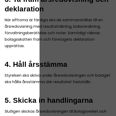
deklaration
När siffrorna är färdiga ska de sammanställas till en
årsredovisning med resultaträkning, balansräkning,
förvaltningsberättelse och noter. Samtidigt räknas
bolagsskatten fram och företagets deklaration
upprättas.
4. Håll årsstämma
Styrelsen ska skriva under årsredovisningen och bolaget
ska hålla årsstämma där resultatet fastställs.
5. Skicka in handlingarna
Slutligen skickas årsredovisningen till Bolagsverket och