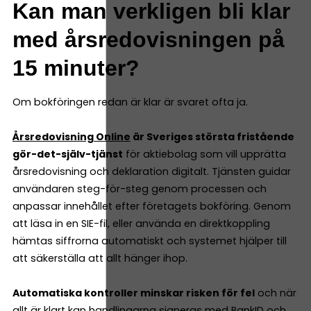
Kan man verkligen bli klar
med årsredovisningen på
15 minuter?
Om bokföringen redan är klar är svaret ofta ja.
Årsredovisning Online
är Sveriges största fristående
gör-det-själv-tjänst
för aktiebolag som vill upprätta
årsredovisning och deklaration digitalt. Tjänsten guidar
användaren steg-för-steg genom processen och
anpassar innehållet efter företagets bokföring. Genom
att läsa in en SIE-fil, eller använda en direktkoppling
hämtas siffrorna automatiskt och systemet hjälper till
att säkerställa att allt hänger ihop.
Automatiska kontroller minskar risken för fel
och när
allt är klart kan handlingarna signeras med BankID och