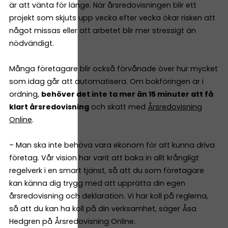
är att vänta för länge. När årsredovisningen blir ett
projekt som skjuts upp vecka efter vecka ökar risken att
något missas eller att arbetet blir mer stressigt än
nödvändigt.
Många företagare blir också förvånade över hur mycket
som idag går att automatisera. Om bokföringen är i
ordning,
behöver det inte ta mer än 15 minuter att få
klart årsredovisning
och skatt med
Årsredovisning
Online
.
– Man ska inte behöva vara ekonom för att kunna driva
företag. Vår vision har varit att baka in allt krångligt
regelverk i en smart tjänst, så att du som företagare
kan känna dig trygg med att upprätta din egen
årsredovisning och deklaration. Vi har koll på reglerna,
så att du kan ha koll på din verksamhet, säger Åsa
Hedgren på Årsredovisning Online.