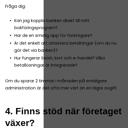
Fråga dig:
Kan jag koppla banken direkt till mitt
bokföringsprogram?
Har de en smidig app för företagare?
Är det enkelt att attestera betalningar (om du nu
gör det via banken)?
Hur fungerar Swish, kort och e-handel? Vilka
betallösningar är integrerade?
Om du sparar 2 timmar i månaden på smidigare
administration är det ofta mer värt än en lägre avgift.
4. Finns stöd när företaget
växer?