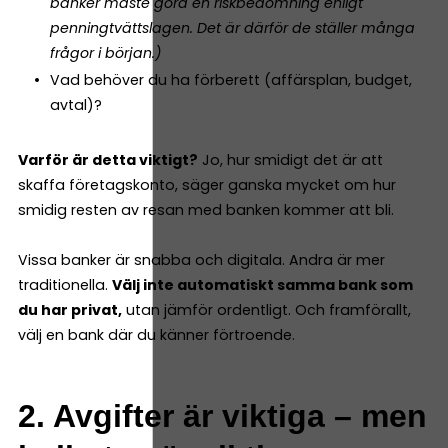
banker måste göra en riskbedömning enligt
penningtvättslagen. Det är därför de ställer många
frågor i början.)
Vad behöver du ha förberett (affärsplan, budget,
avtal)?
Varför är detta viktigt?
Jo, hur smidigt det är att
skaffa företagskonto, säger ganska mycket om hur
smidig resten av resan med banken kommer att bli.
Vissa banker är snabba och digitala. Andra är mer
traditionella.
Välj inte automatiskt samma bank som
du har privat,
utan jämför ordentligt. Och framförallt,
välj en bank där du känner förtroende.
2. Avgifter är viktiga – men