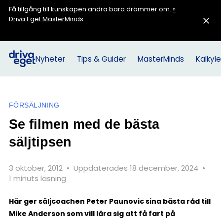
Få tillgång till kunskapen andra bara drömmer om.
»
Driva Eget MasterMinds
Nyheter
Tips & Guider
MasterMinds
Kalkyle
FÖRSÄLJNING
Se filmen med de bästa
säljtipsen
3 oktober, 2012
•
Uppdaterades 18 december, 2024
•
1 minuts läsning
Här ger säljcoachen Peter Paunovic sina bästa råd till
Mike Anderson som vill lära sig att få fart på