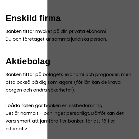
Enskild firma
Banken tittar mycket på din privata ekonomi.
Du och företaget är samma juridiska person.
Aktiebolag
Banken tittar på bolagets ekonomi och prognoser, men
ofta också på dig som ägare (för lån kan de kräva
borgen och andra säkerheter).
I båda fallen gör banken en riskbedömning.
Det är normalt – och inget personligt. Därför kan det
vara smart att jämföra fler banker, för att få fler
alternativ.