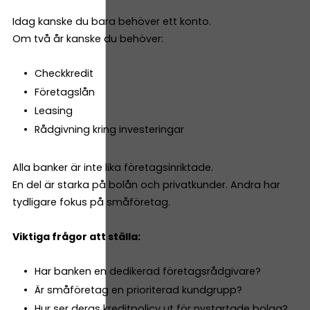
Idag kanske du bara behöver ett konto.
Om två år kanske du behöver:
Checkkredit
Företagslån
Leasing
Rådgivning kring investeringar
Alla banker är inte lika företagsinriktade.
En del är starka på bolån och privatkunder. Andra har
tydligare fokus på småföretag.
Viktiga frågor att ställa:
Har banken en dedikerad företagsrådgivare?
Är småföretag en prioriterad kundgrupp?
Hur ser deras kreditpolicy ut för nystartade bolag?