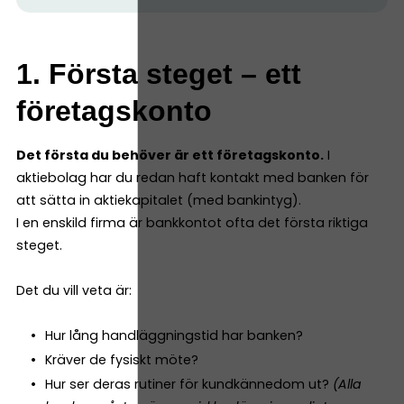
1. Första steget – ett
företagskonto
Det första du behöver är ett företagskonto.
I
aktiebolag har du redan haft kontakt med banken för
att sätta in aktiekapitalet (med bankintyg).
I en enskild firma är bankkontot ofta det första riktiga
steget.
Det du vill veta är:
Hur lång handläggningstid har banken?
Kräver de fysiskt möte?
Hur ser deras rutiner för kundkännedom ut?
(Alla