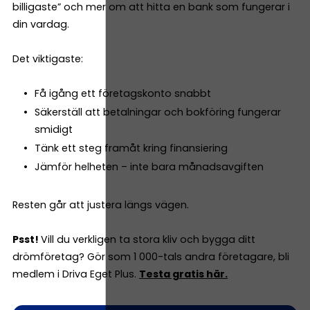
billigaste” och mer om att hitta en bank som fungerar i
din vardag.
Det viktigaste:
Få igång ett företagskonto snabbt
Säkerställ att betalningar och bokföring fungerar
smidigt
Tänk ett steg framåt kring finansiering
Jämför helheten – inte bara månadsavgiften
Resten går att justera längs vägen.
Psst!
Vill du verkligen ta stora kliv och bygga ditt
drömföretag? Gör som 1 000-tals andra företagare, bli
medlem i Driva Eget Plus.
Testa gratis här.