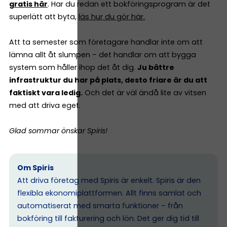
gratis här
. Har du redan ett bokföringsprogram är det
superlätt att byta,
läs hur du gör här.
Att ta semester som företagare handlar inte om att
lämna allt åt slumpen – det handlar om att bygga
system som håller ihop det åt dig.
Ju bättre
infrastruktur du har på plats, desto friare är du att
faktiskt vara ledig.
Och det är väl ändå lite av vitsen
med att driva eget.
Glad sommar önskar Spiris!
Om Spiris
Att driva företag med Spiris är enkelt. Spiris är den
flexibla ekonomiplattformen. Allt finns samlat och
automatiserat med smarta funktioner – från
bokföring till fakturering och lön. Det ger dig tid till