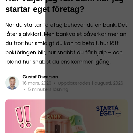
startar eget företag?
När du startar företag behöver du en bank. Det
låter självklart. Men bankvalet påverkar mer än
du tror: hur smidigt du kan ta betalt, hur lätt
bokföringen blir, hur snabbt du får hjälp – och
ibland hur snabbt du ens kommer igång.
Gustaf Oscarson
16 mars, 2026
•
Uppdaterades 1 augusti, 2026
•
5 minuters läsning