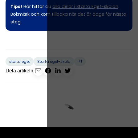
Tips!
Här hittar du
alla delar i Starta Eget-skolan
.
Bokmärk och kom tillbaka när det är dags för nästa
steg.
+1
starta eget
Starta eget-skola
Dela artikeln