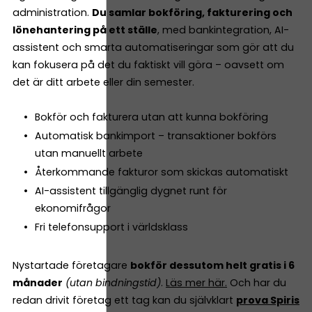
administration.
Du samlar bokföring, fakturering och
lönehantering på ett ställe
, med bankintegration, AI-
assistent och smarta automatiseringar som gör att du
kan fokusera på det du faktiskt vill göra – oavsett om
det är ditt arbete eller din semester.
Bokför och fakturera utan att kunna bokföring
Automatisk bankimport – transaktioner bokförs
utan manuellt arbete
Återkommande fakturor som skickas automatiskt
AI-assistent tillgänglig dygnet runt för
ekonomifrågor
Fri telefonsupport i världsklass
Nystartade företagare
bokför dessutom helt gratis i 6
månader
(utan bindningstid)
.
Läs mer här.
Och har du
redan drivit företag ett tag kan du självklart
prova Spiris