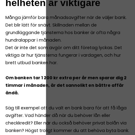
helheten är viktigare
Många jämför bara månadsavgifter när de väljer bank.
Det blir lätt för snävt. Skillnaden mellan de
grundläggande tjänsterna hos banker är ofta några
hundralappar i månaden.
Det är inte det som avgör om ditt företag lyckas. Det
viktiga är hur tjänsterna fungerar i vardagen, och hur
brett utbud banken har.
Om banken tar 1 200 kr extra per år men sparar dig 2
timmar i månaden, är det sannolikt en bättre affär
ändå.
Säg till exempel att du valt en bank bara för att få låga
avgifter. Vad händer då när du behöver lån eller
checkkredit? Eller när du också behöver privat bolån via
banken? Högst troligt kommer du att behöva byta bank.