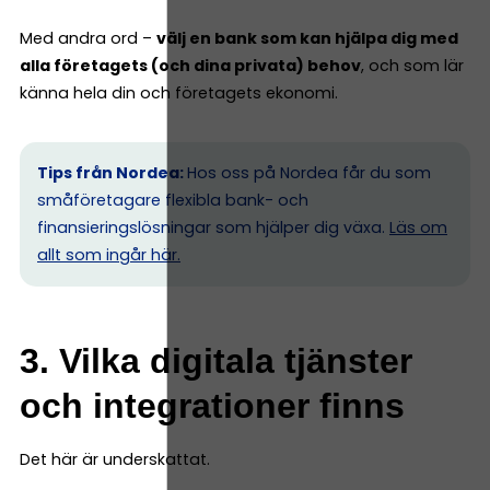
Med andra ord –
välj en bank som kan hjälpa dig med
alla företagets (och dina privata) behov
, och som lär
känna hela din och företagets ekonomi.
Tips från Nordea:
Hos oss på Nordea får du som
småföretagare flexibla bank- och
finansieringslösningar som hjälper dig växa.
Läs om
allt som ingår här.
3. Vilka digitala tjänster
och integrationer finns
Det här är underskattat.