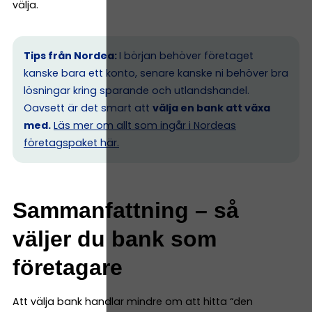
välja.
Tips från Nordea:
I början behöver företaget
kanske bara ett konto, senare kanske ni behöver bra
lösningar kring sparande och utlandshandel.
Oavsett är det smart att
välja en bank att växa
med.
Läs mer om allt som ingår i Nordeas
företagspaket här.
Sammanfattning – så
väljer du bank som
företagare
Att välja bank handlar mindre om att hitta “den