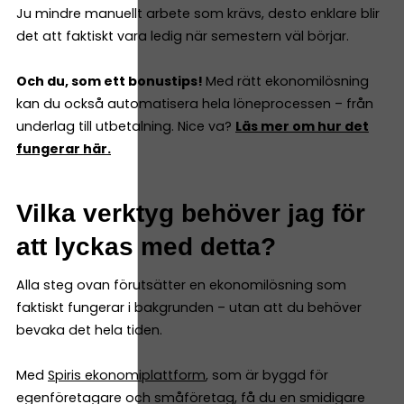
Ju mindre manuellt arbete som krävs, desto enklare blir
det att faktiskt vara ledig när semestern väl börjar.
Och du, som ett bonustips!
Med rätt ekonomilösning
kan du också automatisera hela löneprocessen – från
underlag till utbetalning. Nice va?
Läs mer om hur det
fungerar här.
Vilka verktyg behöver jag för
att lyckas med detta?
Alla steg ovan förutsätter en ekonomilösning som
faktiskt fungerar i bakgrunden – utan att du behöver
bevaka det hela tiden.
Med
Spiris ekonomiplattform
, som är byggd för
egenföretagare och småföretag, få du en smidigare