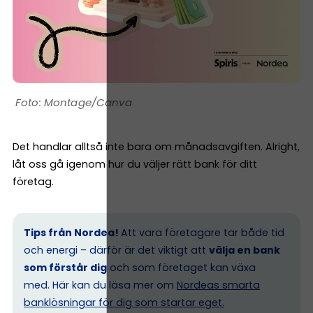
Montage/Canva
Det handlar alltså inte bara om månadsavgiften. Alright,
låt oss gå igenom hur du väljer rätt bank för ditt
företag.
Tips från Nordea!
Att vara företagare tar både tid
och energi – därför är det viktigt att
välja en bank
som förstår dig
och som företaget kan växa
med. Här kan du läsa mer om
Nordeas smarta
banklösningar för dig som startar eget.