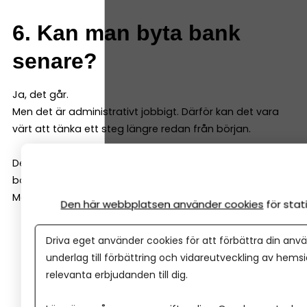
6. Kan man byta bank
senare?
Ja, det går.
Men det är administrativt jobbigt. Därför kan det vara
värt att tänka ett steg längre redan från början.
Det betyder inte att du måste välja “den perfekta
banken”.
Men välj en bank som:
Den här webbplatsen använder cookies
för sta
Har fungerande digitala tjänster och ett stort
Driva eget använder cookies för att förbättra din anvä
utbud som matchar dina behov
underlag till förbättring och vidareutveckling av hems
Är van vid företag
relevanta erbjudanden till dig.
Ger dig bra service och gärna personlig kontakt