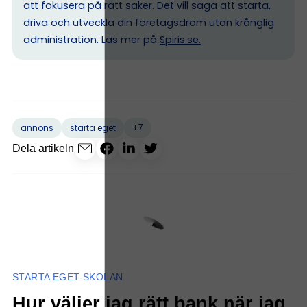
att fokusera på rätt saker. Det vill säga att starta,
driva och utveckla din företagsdröm utan krånglig
administration. Läs mer på
Spiris.se
.
+7
annons
starta eget
Dela artikeln
STARTA EGET-SKOLAN
Hur väljer jag rätt bank när jag