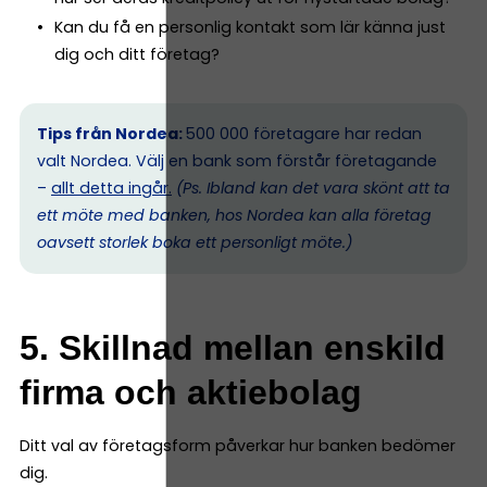
Kan du få en personlig kontakt som lär känna just
dig och ditt företag?
Tips från Nordea:
500 000 företagare har redan
valt Nordea. Välj en bank som förstår företagande
–
allt detta ingår.
(Ps. I
bland kan det vara skönt att ta
ett möte med banken, hos Nordea kan alla företag
oavsett storlek boka ett personligt möte.)
5. Skillnad mellan enskild
firma och aktiebolag
Ditt val av företagsform påverkar hur banken bedömer
dig.