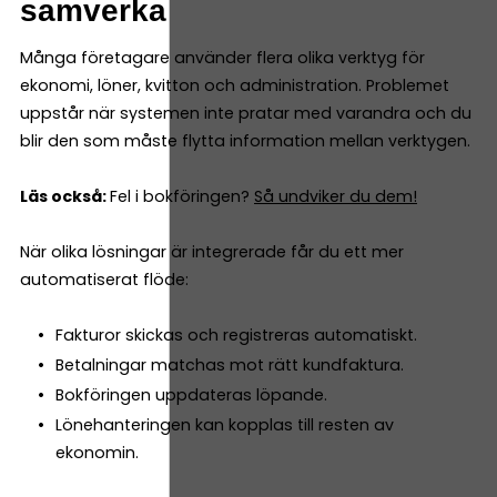
samverka
Många företagare använder flera olika verktyg för
ekonomi, löner, kvitton och administration. Problemet
uppstår när systemen inte pratar med varandra och du
blir den som måste flytta information mellan verktygen.
Läs också:
Fel i bokföringen?
Så undviker du dem!
När olika lösningar är integrerade får du ett mer
automatiserat flöde:
Fakturor skickas och registreras automatiskt.
Betalningar matchas mot rätt kundfaktura.
Bokföringen uppdateras löpande.
Lönehanteringen kan kopplas till resten av
ekonomin.