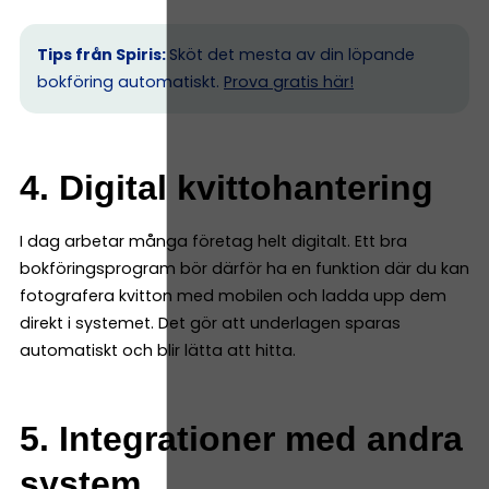
Tips från Spiris:
Sköt det mesta av din löpande
bokföring automatiskt.
Prova gratis här!
4. Digital kvittohantering
I dag arbetar många företag helt digitalt. Ett bra
bokföringsprogram bör därför ha en funktion där du kan
fotografera kvitton med mobilen och ladda upp dem
direkt i systemet. Det gör att underlagen sparas
automatiskt och blir lätta att hitta.
5. Integrationer med andra
system