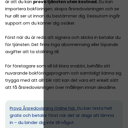
är att du kan
prova tjänsten utan kostnad.
Du kan
importera bokföringen, skapa årsredovisningen och se
hur allt ser ut innan du bestämmer dig. Dessutom ingår
support om du känner dig osäker.
Först när du är redo att signera och skicka in betalar du
för tjänsten. Det finns inga abonnemang eller löpande
avgifter att ta ställning till.
För företagare som vill bli klara snabbt, behålla sitt
nuvarande bokföringsprogram och samtidigt känna sig
trygga med att allt blir rätt kan det vara ett enkelt sätt
att få årsredovisningen över mållinjen innan deadline.
Prova Årsredovisning Online här.
Du kan testa helt
gratis och betalar först när det är dags att lämna
in – du binder dig inte till något.