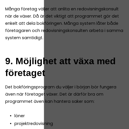
Många företag väljer att anlita en redovisningskonsult
när de växer. Då är det viktigt att programmet gör det
enkelt att dela bokföringen. Många system låter både
företagaren och redovisningskonsulten arbeta i samma
system samtidigt.
9. Möjlighet att växa med
företaget
Det bokföringsprogram du väljer i början bör fungera
även när företaget växer. Det är därför bra om
programmet även kan hantera saker som:
löner
projektredovisning