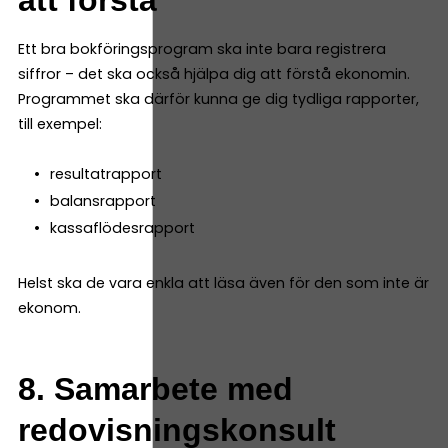
Ett bra bokföringsprogram ska inte bara registrera
siffror – det ska också hjälpa dig att förstå ekonomin.
Programmet ska därför kunna ge dig tydliga rapporter,
till exempel:
resultatrapport
balansrapport
kassaflödesrapport
Helst ska de vara enkla att läsa även för den som inte är
ekonom.
8. Samarbete med
redovisningskonsult