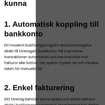
kunna
1. Automatisk koppling till
bankkonto
Ett modernt bokföringsprogram ska kunna kopplas
direkt till företagets bankkonto. Då importeras
transaktioner automatiskt och kan matchas mot
fakturor eller kvitton. Det sparar mycket tid och minskar
risken för manuella fel.
2. Enkel fakturering
Ditt företag behöver kunna skapa och skicka fakturor
direkt i bokföringsprogrammet. Programmet bör därför