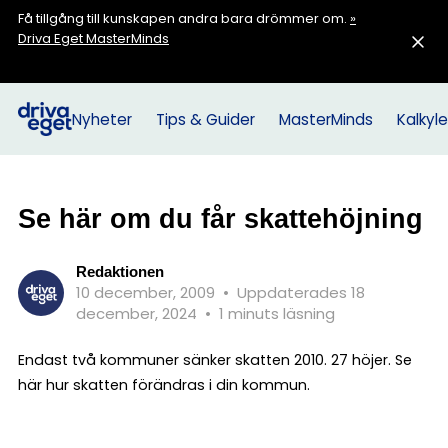
Få tillgång till kunskapen andra bara drömmer om.
»
Driva Eget MasterMinds
Nyheter
Tips & Guider
MasterMinds
Kalkyle
Se här om du får skattehöjning
Redaktionen
10 december, 2009
•
Uppdaterades 18
december, 2024
•
1 minuts läsning
Endast två kommuner sänker skatten 2010. 27 höjer. Se
här hur skatten förändras i din kommun.