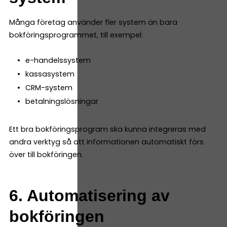
Många företag använder fler system än bara
bokföringsprogrammet, till exempel:
e-handelssystem
kassasystem
CRM-system
betalningslösningar
Ett bra bokföringsprogram ska kunna integreras med
andra verktyg så att informationen automatiskt förs
över till bokföringen.
6. Automatisering av
bokföringen