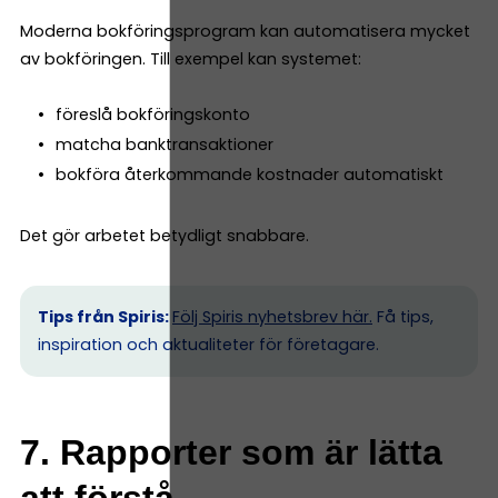
Moderna bokföringsprogram kan automatisera mycket
av bokföringen. Till exempel kan systemet:
föreslå bokföringskonto
matcha banktransaktioner
bokföra återkommande kostnader automatiskt
Det gör arbetet betydligt snabbare.
Tips från Spiris:
Följ Spiris nyhetsbrev här.
Få tips,
inspiration och aktualiteter för företagare.
7. Rapporter som är lätta
att förstå