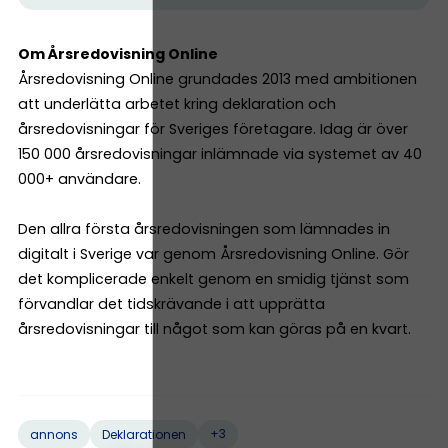
Om Årsredovisning Online
Årsredovisning Online grundades 2013 med ambitionen
att underlätta arbetet kring deklaration och
årsredovisningar för Sveriges företagare. Idag är över
150 000 årsredovisningar inlämnade via systemet av 40
000+ användare.
Den allra första årsredovisningen som lämnades in
digitalt i Sverige var genom Årsredovisning Online. Gör
det komplicerade enkelt genom en smidig tjänst som
förvandlar det tidskrävande i att upprätta
årsredovisningar till något som kan göras på en kvart.
+3
annons
Deklarationen