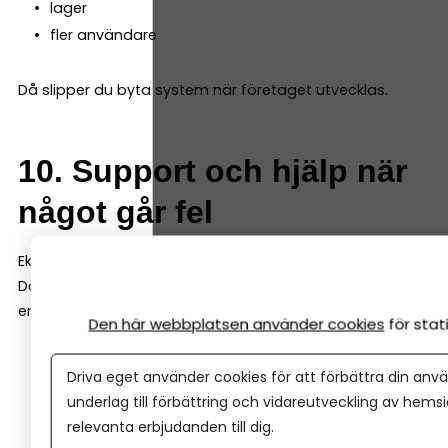
lager
fler användare
Då slipper du byta system när företaget utvecklas.
10. Support och hjälp när
något går fel
Ekonomi är ett område där det är viktigt att det blir rätt.
Därför är det en stor fördel om bokföringsprogrammet
erbjuder bra support. Det kan till exempel vara:
Den här webbplatsen använder cookies
för sta
chatt eller telefon
Driva eget använder cookies för att förbättra din anvä
guider och utbildningar
underlag till förbättring och vidareutveckling av hems
hjälpcenter online
relevanta erbjudanden till dig.