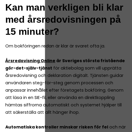
Kan man verkligen bli klar
med årsredovisningen på
15 minuter?
Om bokföringen redan är klar är svaret ofta ja.
Årsredovisning Online
är Sveriges största fristående
gör-det-själv-tjänst
för aktiebolag som vill upprätta
årsredovisning och deklaration digitalt. Tjänsten guidar
användaren steg-för-steg genom processen och
anpassar innehållet efter företagets bokföring. Genom
att läsa in en SIE-fil, eller använda en direktkoppling
hämtas siffrorna automatiskt och systemet hjälper till
att säkerställa att allt hänger ihop.
Automatiska kontroller minskar risken för fel
och när