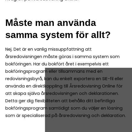
Måste man använda
samma system för allt?
Nej. Det är en vanlig missuppfattning att
årsredovisningen måste göras i samma system som
bokföringen. Har du bokfört året i exempelvis ett
bokföringsprogram eller tillsammans med en
redovisningsbyrå, kan du enkelt exportera en SIE-fil eller
använda en direktkoppling till Årsredovisning Online för
att skapa själva årsredovisningen och deklarationen.
Detta ger dig flexibiliteten att behålla ditt befintliga
bokföringsprogram samtidigt som du väljer en lösning
som är specialiserad på årsredovisning och deklaration.