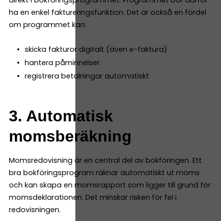
ha en enkel faktureringsfunktion. Det är också en fördel
om programmet kan:
skicka fakturor digitalt (även e-faktura)
hantera påminnelser
registrera betalningar automatiskt
3. Automatisk
momsberäkning
Momsredovisning är en central del av bokföringen. Ett
bra bokföringsprogram räknar automatiskt ut moms
och kan skapa en momsrapport som ligger till grund för
momsdeklarationen. Det minskar risken för fel i
redovisningen.