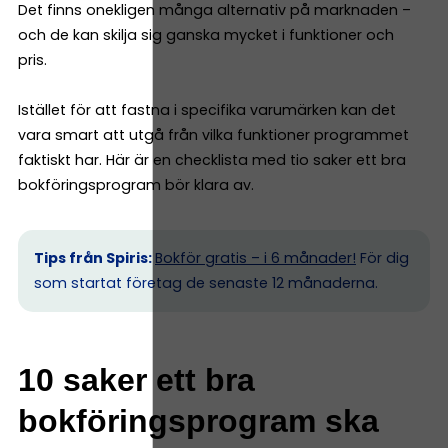
Det finns onekligen många alternativ på marknaden –
och de kan skilja sig ganska mycket i funktioner och
pris.
Istället för att fastna i specifika varumärken kan det
vara smart att utgå från vilka funktioner programmet
faktiskt har. Här är en checklista med tio saker ett bra
bokföringsprogram bör klara av.
Tips från Spiris:
Bokför gratis – i 6 månader!
För dig
som startat företag de senaste 12 månaderna.
10 saker ett bra
bokföringsprogram ska