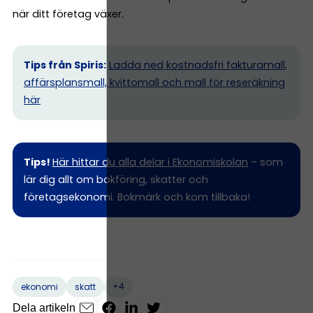
när ditt företag växer.
Tips från Spiris:
Ladda ned kostnadsfri fakturamall,
affärsplansmall, kvittomall och mall för reseräkning
här
Tips!
Här hittar du alla delar i Ekonomiskolan
– som
lär dig allt om bokföring, skatter och
företagsekonomi. Bokmärk och kom tillbaka!
+4
ekonomi
skatt
Dela artikeln