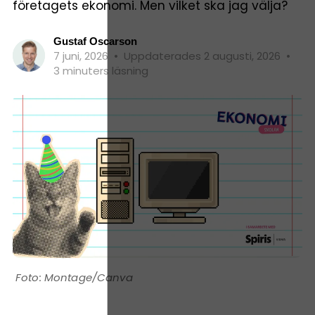
företagets ekonomi. Men vilket ska jag välja?
Gustaf Oscarson
7 juni, 2026
•
Uppdaterades 2 augusti, 2026
•
3 minuters läsning
Montage/Canva