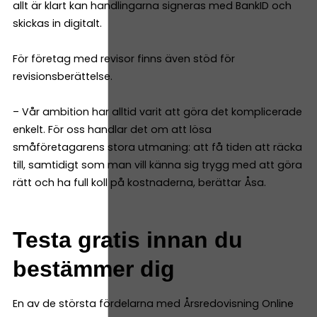
allt är klart kan handlingarna signeras med BankID och
skickas in digitalt.
För företag med revisor finns även stöd för
revisionsberättelse.
– Vår ambition har alltid varit att göra det komplicerade
enkelt. För oss handlar det om att lösa
småföretagarens stora utmaning: att få tiden att räcka
till, samtidigt som man vill känna sig trygg med att göra
rätt och ha full koll på kostnaderna, berättar Åsa.
Testa gratis innan du
bestämmer dig
En av de största fördelarna med Årsredovisning Online