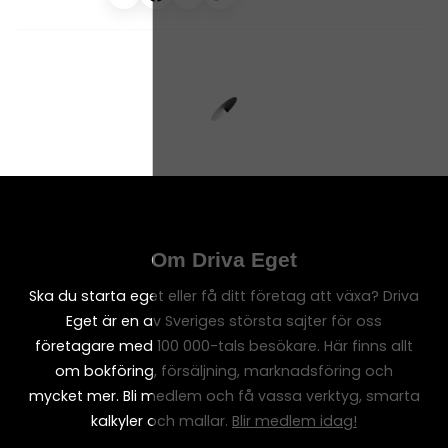
Om Driva Eget
Ska du starta eget eller få ditt företag att växa? Driva
Eget är en av Sveriges största sajter för oss
företagare med 100 000-tals besökare. Här finns allt
om bokföring, försäljning, marknadsföring och
mycket mer. Bli medlem och få vassa verktyg, smarta
kalkyler och mallar.
Blir medlem idag!