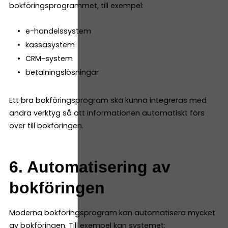
bokföringsprogrammet, till exempel:
e-handelssystem
kassasystem
CRM-system
betalningslösningar
Ett bra bokföringsprogram ska kunna integreras med
andra verktyg så att informationen automatiskt förs
över till bokföringen.
6. Automatisering av
bokföringen
Moderna bokföringsprogram kan automatisera mycket
av bokföringen. Till exempel kan systemet: