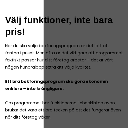
Välj funktioner, inte bara
pris!
När du ska välja bokföringsprogram är det lätt att
fastna i priset. Men ofta är det viktigare att programmet
faktiskt passar hur ditt företag arbetar – det är värt
någon hundralapp extra att välja kvalitet.
Ett bra bokföringsprogram ska göra ekonomin
enklare – inte krångligare.
Om programmet har funktionerna i checklistan ovan,
brukar det vara ett bra tecken på att det fungerar även
när ditt företag växer.