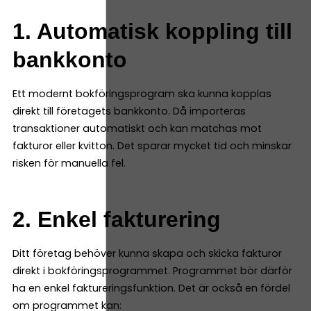
1. Automatisk koppling till
bankkonto
Ett modernt bokföringsprogram ska kunna kopplas
direkt till företagets bankkonto. Då importeras
transaktioner automatiskt och kan matchas mot
fakturor eller kvitton. Det sparar mycket tid och minskar
risken för manuella fel.
2. Enkel fakturering
Ditt företag behöver kunna skapa och skicka fakturor
direkt i bokföringsprogrammet. Programmet bör därför
ha en enkel faktureringsfunktion. Det är också en fördel
om programmet kan: