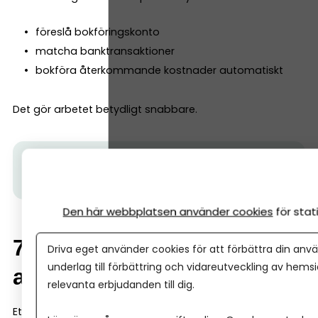
föreslå bokföringskonto
matcha banktransaktioner
bokföra återkommande kostnader automatiskt
Det gör arbetet betydligt snabbare.
Tips från Spiris:
Följ Spiris nyhetsbrev här.
Få tips,
inspiration och aktualiteter för företagare.
Den här webbplatsen använder cookies
för sta
7. Rapporter som är lätta
Driva eget använder cookies för att förbättra din anvä
underlag till förbättring och vidareutveckling av hems
att förstå
relevanta erbjudanden till dig.
Ett bra bokföringsprogram ska inte bara registrera