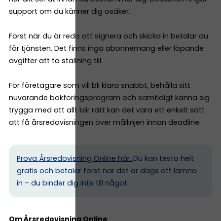
support om du känner dig osäker.
Först när du är redo att signera och skicka in betalar du
för tjänsten. Det finns inga abonnemang eller löpande
avgifter att ta ställning till.
För företagare som vill bli klara snabbt, behålla sitt
nuvarande bokföringsprogram och samtidigt känna sig
trygga med att allt blir rätt kan det vara ett enkelt sätt
att få årsredovisningen över mållinjen innan deadline.
Prova Årsredovisning Online här.
Du kan testa helt
gratis och betalar först när det är dags att lämna
in – du binder dig inte till något.
Om Årsredovisning Online