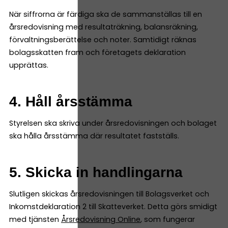
När siffrorna är färdiga ska de sammanställas till en
årsredovisning med resultaträkning, balansräkning,
förvaltningsberättelse och noter. Samtidigt räknas
bolagsskatten fram och företagets deklaration
upprättas.
4. Håll årsstämma
Styrelsen ska skriva under årsredovisningen och bolaget
ska hålla årsstämma där resultatet fastställs.
5. Skicka in handlingarna
Slutligen skickas årsredovisningen till Bolagsverket och
Inkomstdeklaration 2 till Skatteverket. Detta görs smidigt
med tjänsten
Årsredovisning Online
, som fungerar