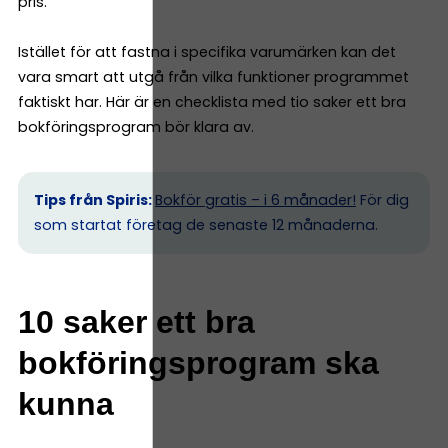
pris.
Istället för att fastna i specifika varumärken kan det
vara smart att utgå från vilka funktioner programmet
faktiskt har. Här är en checklista med tio saker ett bra
bokföringsprogram bör klara av.
Tips från Spiris:
Bokför gratis – i 6 månader!
För dig
som startat företag de senaste 12 månaderna.
10 saker ett bra
bokföringsprogram ska
kunna