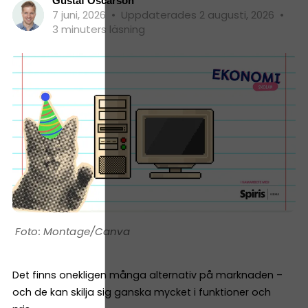
Gustaf Oscarson
7 juni, 2026
•
Uppdaterades 2 augusti, 2026
•
3 minuters läsning
Montage/Canva
Det finns onekligen många alternativ på marknaden –
och de kan skilja sig ganska mycket i funktioner och