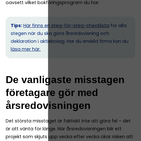
oavsett vilket bokföringsprogram du har.
Tips:
Här finns en steg-för-steg-checklista
för alla
stegen när du ska göra årsredovisning och
deklaration i aktiebolag. Har du enskild firma kan du
l
äsa mer här.
De vanligaste misstagen
företagare gör med
årsredovisningen
Det största misstaget är faktiskt inte att göra fel – det
är att vänta för länge. När årsredovisningen blir ett
projekt som skjuts upp vecka efter vecka ökar risken att