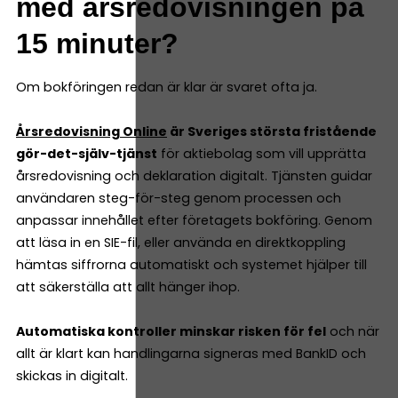
med årsredovisningen på
15 minuter?
Om bokföringen redan är klar är svaret ofta ja.
Årsredovisning Online
är Sveriges största fristående
gör-det-själv-tjänst
för aktiebolag som vill upprätta
årsredovisning och deklaration digitalt. Tjänsten guidar
användaren steg-för-steg genom processen och
anpassar innehållet efter företagets bokföring. Genom
att läsa in en SIE-fil, eller använda en direktkoppling
hämtas siffrorna automatiskt och systemet hjälper till
att säkerställa att allt hänger ihop.
Automatiska kontroller minskar risken för fel
och när
allt är klart kan handlingarna signeras med BankID och
skickas in digitalt.