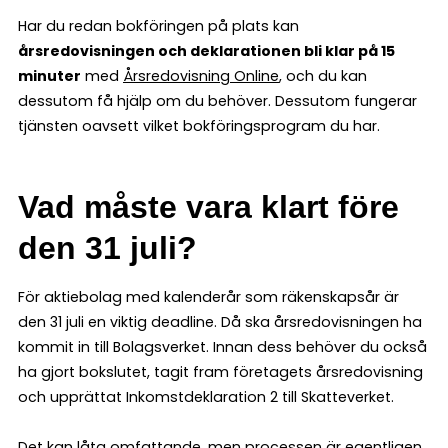
Har du redan bokföringen på plats kan
årsredovisningen och deklarationen bli klar på 15
minuter
med
Årsredovisning Online
, och du kan
dessutom få hjälp om du behöver. Dessutom fungerar
tjänsten oavsett vilket bokföringsprogram du har.
Vad måste vara klart före
den 31 juli?
För aktiebolag med kalenderår som räkenskapsår är
den 31 juli en viktig deadline. Då ska årsredovisningen ha
kommit in till Bolagsverket. Innan dess behöver du också
ha gjort bokslutet, tagit fram företagets årsredovisning
och upprättat Inkomstdeklaration 2 till Skatteverket.
Det kan låta omfattande, men processen är egentligen