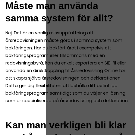
Måste man använda
samma system för allt?
Nej. Det är en vanlig missuppfattning att
årsredovisningen måste göras i samma system som
bokföringen. Har du bokfört året i exempelvis ett
bokföringsprogram eller tillsammans med en
redovisningsbyrå, kan du enkelt exportera en SIE-fil eller
använda en direktkoppling till Årsredovisning Online för
att skapa själva årsredovisningen och deklarationen.
Detta ger dig flexibiliteten att behålla ditt befintliga
bokföringsprogram samtidigt som du väljer en lösning
som är specialiserad på årsredovisning och deklaration.
Kan man verkligen bli klar