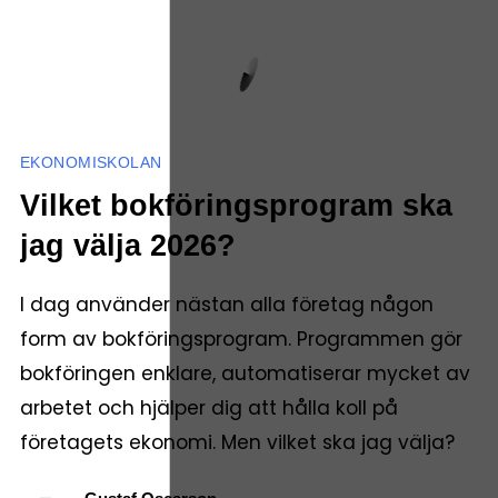
EKONOMISKOLAN
Vilket bokföringsprogram ska
jag välja 2026?
I dag använder nästan alla företag någon
form av bokföringsprogram. Programmen gör
bokföringen enklare, automatiserar mycket av
arbetet och hjälper dig att hålla koll på
företagets ekonomi. Men vilket ska jag välja?