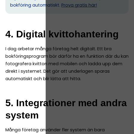
bokföring automatiskt.
Prova gratis här!
4. Digital kvittohantering
I dag arbetar många företag helt digitalt. Ett bra
bokföringsprogram bör därför ha en funktion där du kan
fotografera kvitton med mobilen och ladda upp dem
direkt i systemet. Det gör att underlagen sparas
automatiskt och blir lätta att hitta.
5. Integrationer med andra
system
Många företag använder fler system än bara