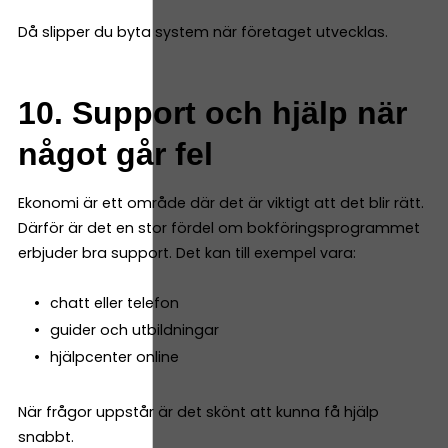
Då slipper du byta system när företaget utvecklas.
10. Support och hjälp när
något går fel
Ekonomi är ett område där det är viktigt att det blir rätt.
Därför är det en stor fördel om bokföringsprogrammet
erbjuder bra support. Det kan till exempel vara:
chatt eller telefon
guider och utbildningar
hjälpcenter online
När frågor uppstår är det skönt att kunna få hjälp
snabbt.