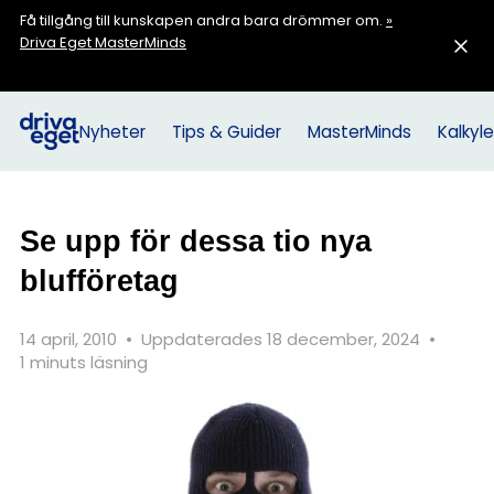
Få tillgång till kunskapen andra bara drömmer om.
»
Driva Eget MasterMinds
Nyheter
Tips & Guider
MasterMinds
Kalkyle
Se upp för dessa tio nya
blufföretag
14 april, 2010
•
Uppdaterades 18 december, 2024
•
1 minuts läsning