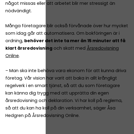
något missas eller att arbetet blir mer stressigt än
nödvändigt.
Många företagare blir också förvånade över hur mycket
som idag går att automatisera. Om bokföringen är i
ordning,
behöver det inte ta mer än 15 minuter att få
klart årsredovisning
och skatt med
Årsredovisning
Online
.
– Man ska inte behöva vara ekonom för att kunna driva
företag. Vår vision har varit att baka in allt krångligt
regelverk i en smart tjänst, så att du som företagare
kan känna dig trygg med att upprätta din egen
årsredovisning och deklaration. Vi har koll på reglerna,
så att du kan ha koll på din verksamhet, säger Åsa
Hedgren på Årsredovisning Online.