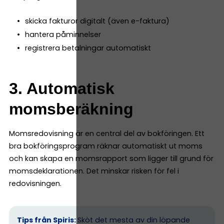
skicka fakturor digitalt (även e-faktura)
hantera påminnelser
registrera betalningar automatiskt
3. Automatisk
momsberäkning
Momsredovisning är en central del av bokföringen. Ett
bra bokföringsprogram räknar automatiskt ut moms
och kan skapa en momsrapport som ligger till grund för
momsdeklarationen. Det minskar risken för fel i
redovisningen.
Tips från Spiris:
Sköt det mesta av din löpande