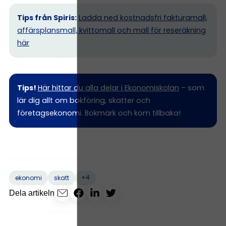
Tips från Spiris:
Ladda ned kostnadsfri fakturamall,
affärsplansmall, kvittomall och mall för reseräkning
här
Tips!
Här hittar du alla delar i Ekonomiskolan
– som
lär dig allt om bokföring, skatter och
företagsekonomi. Bokmärk och kom tillbaka!
+4
ekonomi
skatt
Dela artikeln