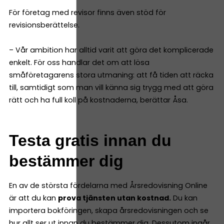
För företag med revisor finns även stöd för
revisionsberättelse.
– Vår ambition har alltid varit att göra det komplicerade
enkelt. För oss handlar det om att lösa
småföretagarens stora utmaning: att få tiden att räcka
till, samtidigt som man vill känna sig trygg med att göra
rätt och ha full koll på kostnaderna, berättar Åsa.
Testa gratis innan du
bestämmer dig
En av de största fördelarna med Årsredovisning Online
är att du kan
prova tjänsten utan kostnad.
Du kan
importera bokföringen, skapa årsredovisningen och se
hur allt ser ut innan du bestämmer dig. Dessutom ingår