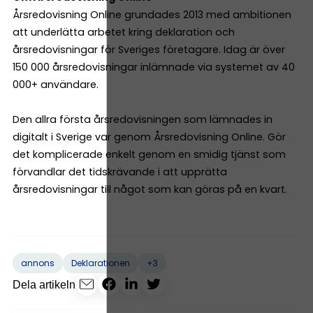
Årsredovisning Online grundades 2013 med ambitionen
att underlätta arbetet kring deklaration och
årsredovisningar för Sveriges företagare. Idag är över
150 000 årsredovisningar inlämnade via systemet av 40
000+ användare.
Den allra första årsredovisningen som lämnades in
digitalt i Sverige var genom Årsredovisning Online. Gör
det komplicerade enkelt genom en smidig tjänst som
förvandlar det tidskrävande i att upprätta
årsredovisningar till något som kan göras på en kvart.
+3
annons
Deklarationen
Dela artikeln