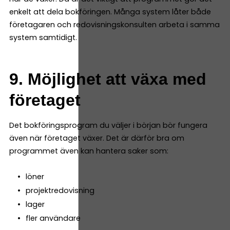
enkelt att dela bokföringen. Många system låter både
företagaren och redovisningskonsulten arbeta i samma
system samtidigt.
9. Möjlighet att växa med
företaget
Det bokföringsprogram du väljer i början bör fungera
även när företaget växer. Det är därför bra om
programmet även kan hantera saker som:
löner
projektredovisning
lager
fler användare