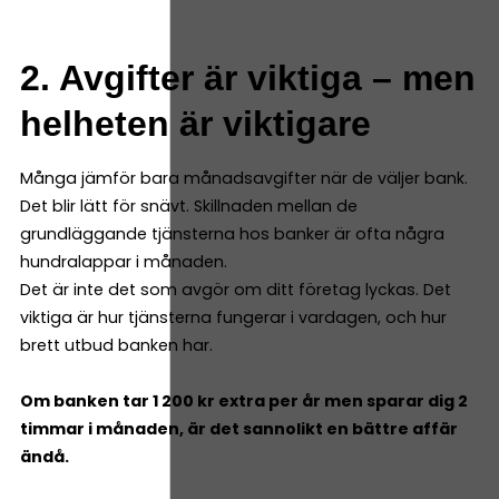
2. Avgifter är viktiga – men
helheten är viktigare
Många jämför bara månadsavgifter när de väljer bank.
Det blir lätt för snävt. Skillnaden mellan de
grundläggande tjänsterna hos banker är ofta några
hundralappar i månaden.
Det är inte det som avgör om ditt företag lyckas. Det
viktiga är hur tjänsterna fungerar i vardagen, och hur
brett utbud banken har.
Om banken tar 1 200 kr extra per år men sparar dig 2
timmar i månaden, är det sannolikt en bättre affär
ändå.