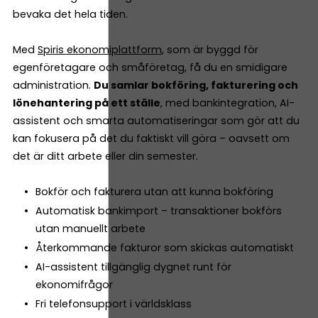
bevaka det hela tiden.
Med
Spiris ekonomiplattform
, som är byggd för
egenföretagare och småföretag, få du en smidigare
administration.
Du samlar bokföring, fakturering och
lönehantering på ett ställe
, med bankintegration, AI-
assistent och smarta automatiseringar som gör att du
kan fokusera på det du faktiskt vill göra – oavsett om
det är ditt arbete eller din semester.
Bokför och fakturera utan att kunna bokföring
Automatisk bankimport – transaktioner bokförs
utan manuellt arbete
Återkommande fakturor som skickas automatiskt
AI-assistent tillgänglig dygnet runt för
ekonomifrågor
Fri telefonsupport i världsklass