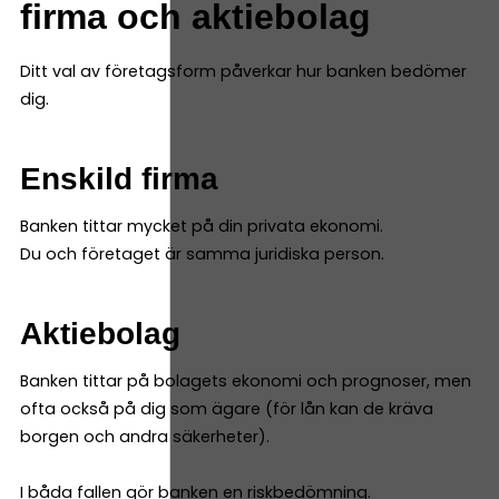
firma och aktiebolag
Ditt val av företagsform påverkar hur banken bedömer
dig.
Enskild firma
Banken tittar mycket på din privata ekonomi.
Du och företaget är samma juridiska person.
Aktiebolag
Banken tittar på bolagets ekonomi och prognoser, men
ofta också på dig som ägare (för lån kan de kräva
borgen och andra säkerheter).
I båda fallen gör banken en riskbedömning.