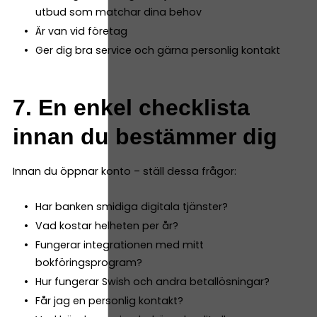
utbud som matchar dina behov
Är van vid företag
Ger dig bra service och gärna personlig kontakt
7. En enkel checklista
innan du bestämmer dig
Innan du öppnar konto – ställ dessa frågor:
Har banken smidiga digitala tjänster?
Vad kostar helheten per år?
Fungerar integrationen med mitt
bokföringsprogram?
Hur fungerar Swish och andra betallösningar?
Får jag en personlig kontakt?