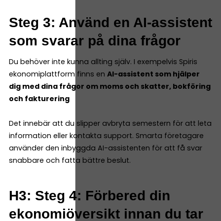
Steg 3: Använd en AI-assistent
som svarar på dina frågor
Du behöver inte kunna allting själv. I exempelvis Spiris
ekonomiplattform finns en
AI-assistent som hjälper
dig med dina frågor om moms och skatter, bokföring
och fakturering
Det innebär att du slipper avbryta semestern för att leta
information eller kontakta support. Smarta företagare
använder den inbyggda AI-assistenten för att få svar
snabbare och fatta bättre beslut.
H3: Steg 4: Förbered din
ekonomiöversikt innan du tar