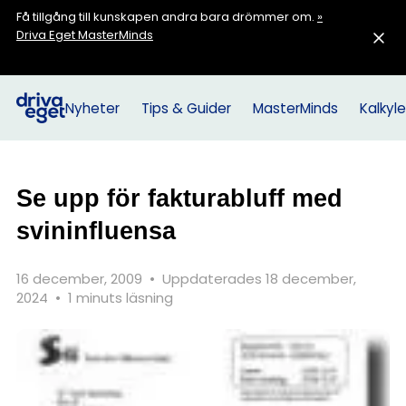
Få tillgång till kunskapen andra bara drömmer om.
»
Driva Eget MasterMinds
Nyheter
Tips & Guider
MasterMinds
Kalkyle
Se upp för fakturabluff med
svininfluensa
16 december, 2009
•
Uppdaterades 18 december,
2024
•
1 minuts läsning