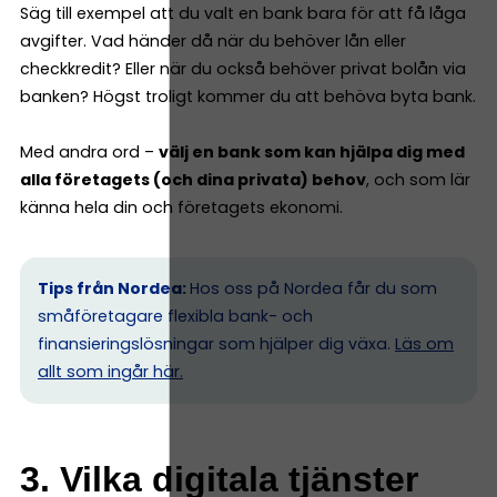
Säg till exempel att du valt en bank bara för att få låga
avgifter. Vad händer då när du behöver lån eller
checkkredit? Eller när du också behöver privat bolån via
banken? Högst troligt kommer du att behöva byta bank.
Med andra ord –
välj en bank som kan hjälpa dig med
alla företagets (och dina privata) behov
, och som lär
känna hela din och företagets ekonomi.
Tips från Nordea:
Hos oss på Nordea får du som
småföretagare flexibla bank- och
finansieringslösningar som hjälper dig växa.
Läs om
allt som ingår här.
3. Vilka digitala tjänster