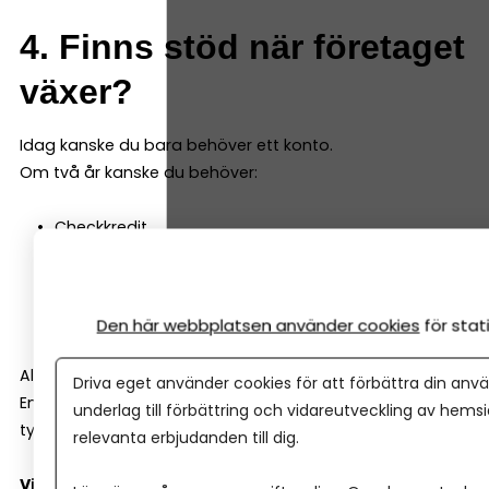
4. Finns stöd när företaget
växer?
Idag kanske du bara behöver ett konto.
Om två år kanske du behöver:
Checkkredit
Företagslån
Leasing
Rådgivning kring investeringar
Den här webbplatsen använder cookies
för sta
Alla banker är inte lika företagsinriktade.
Driva eget använder cookies för att förbättra din anvä
En del är starka på bolån och privatkunder. Andra har
underlag till förbättring och vidareutveckling av hems
tydligare fokus på småföretag.
relevanta erbjudanden till dig.
Viktiga frågor att ställa: