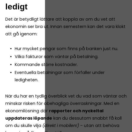
ledigt
Det är betydligt lättare att koppla av om du vet att
ekonomin ser bra ut. Innan semestern kan det vara klokt
att gå igenom:
Hur mycket pengar som finns på banken just nu.
Vilka fakturor som väntar på betalning.
Kommande större kostnader.
Eventuella betalningar som förfaller under
ledigheten.
När du har en tydlig överblick vet du vad som väntar och
minskar risken för obehagliga överraskningar. Med en
ekonomilösning där
rapporter och nyckeltal
uppdateras löpande
kan du dessutom snabbt få koll
om du skulle vilja
(direkt i mobilen!)
– utan att behöva