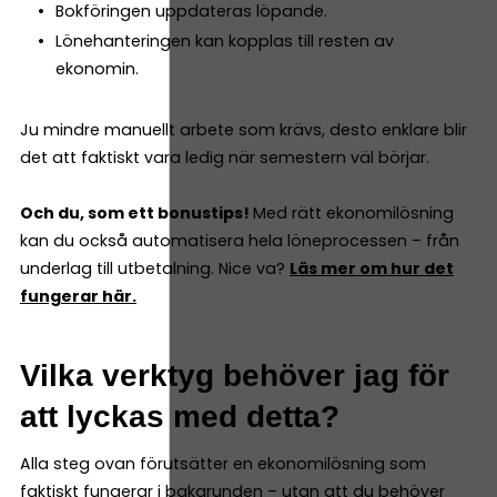
Bokföringen uppdateras löpande.
Lönehanteringen kan kopplas till resten av
ekonomin.
Ju mindre manuellt arbete som krävs, desto enklare blir
det att faktiskt vara ledig när semestern väl börjar.
Och du, som ett bonustips!
Med rätt ekonomilösning
kan du också automatisera hela löneprocessen – från
underlag till utbetalning. Nice va?
Läs mer om hur det
fungerar här.
Vilka verktyg behöver jag för
att lyckas med detta?
Alla steg ovan förutsätter en ekonomilösning som
faktiskt fungerar i bakgrunden – utan att du behöver