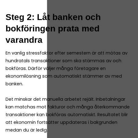
Steg 2: Låt banken och
bokföringen prata med
varandra
En vanlig stressfaktor efter semestern är att mötas av
hundratals transaktioner som ska stämmas av och
bokföras. Därför väljer många företagare en
ekonomilösning som automatiskt stämmer av med
banken.
Det minskar det manuella arbetet rejält. Inbetalningar
kan matchas mot fakturor och många återkommande
transaktioner kan bokföras automatiskt. Resultatet blir
att ekonomin fortsätter uppdateras i bakgrunden
medan du är ledig.