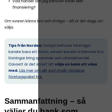
Vad händer om jag behöver kredit eller
finansiering?
Om svaren känns bra och rimliga – då är det dags att
välja.
Tips från Nordea:
I början behöver företaget
kanske bara ett konto, senare kanske ni behöver bra
lösningar kring sparande och utlandshandel.
Oavsett är det smart att
välja en bank att växa
med.
Läs mer om allt som ingår i Nordeas
företagspaket här.
Sammanfattning – så
väljer du bank som