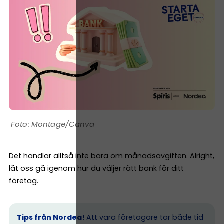
Montage/Canva
Det handlar alltså inte bara om månadsavgiften. Alright,
låt oss gå igenom hur du väljer rätt bank för ditt
företag.
Tips från Nordea!
Att vara företagare tar både tid