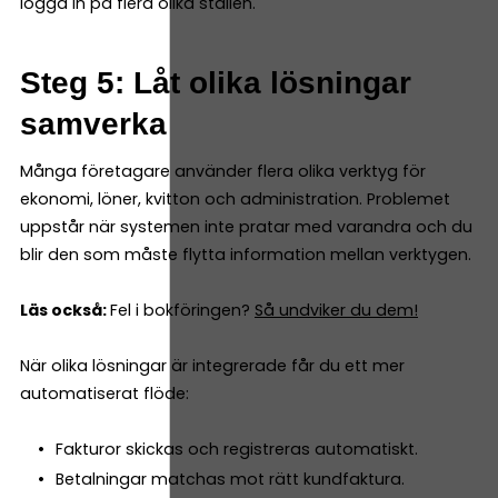
logga in på flera olika ställen.
Steg 5: Låt olika lösningar
samverka
Många företagare använder flera olika verktyg för
ekonomi, löner, kvitton och administration. Problemet
uppstår när systemen inte pratar med varandra och du
blir den som måste flytta information mellan verktygen.
Läs också:
Fel i bokföringen?
Så undviker du dem!
När olika lösningar är integrerade får du ett mer
automatiserat flöde:
Fakturor skickas och registreras automatiskt.
Betalningar matchas mot rätt kundfaktura.