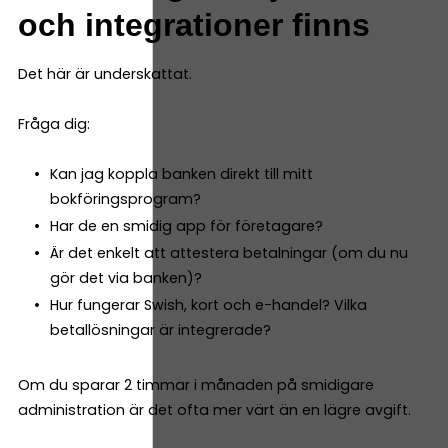
och integrationer finns
Det här är underskattat.
Fråga dig:
Kan jag koppla banken direkt till mitt
bokföringsprogram?
Har de en smidig app för företagare?
Är det enkelt att attestera betalningar (om du nu
gör det via banken)?
Hur fungerar Swish, kort och e-handel? Vilka
betallösningar är integrerade?
Om du sparar 2 timmar i månaden på smidigare
administration är det ofta mer värt än en lägre avgift.