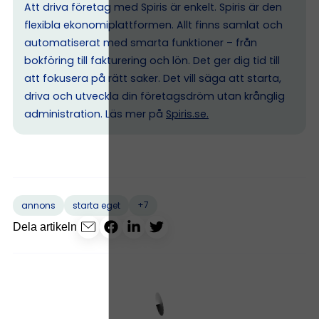
Att driva företag med Spiris är enkelt. Spiris är den
flexibla ekonomiplattformen. Allt finns samlat och
automatiserat med smarta funktioner – från
bokföring till fakturering och lön. Det ger dig tid till
att fokusera på rätt saker. Det vill säga att starta,
driva och utveckla din företagsdröm utan krånglig
administration. Läs mer på
Spiris.se
.
+7
annons
starta eget
Dela artikeln