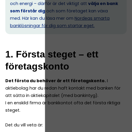
och energi – därför är det viktigt att
välja en bank
som förstår dig
och som företaget kan växa
med. Här kan du läsa mer om
Nordeas smarta
banklösningar för dig som startar eget.
1. Första steget – ett
företagskonto
Det första du behöver är ett företagskonto.
I
aktiebolag har du redan haft kontakt med banken för
att sätta in aktiekapitalet (med bankintyg).
I en enskild firma är bankkontot ofta det första riktiga
steget.
Det du vill veta är: