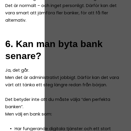
Det är normalt – och inget personligt. Därför kan det
vara smart att jämföra fler banker, för att få fler
alternativ.
6. Kan man byta bank
senare?
Ja, det går.
Men det är administrativt jobbigt. Därför kan det vara
värt att tänka ett steg längre redan från början.
Det betyder inte att du måste välja “den perfekta
banken”.
Men välj en bank som:
Har fungerande digitala tjänster och ett stort