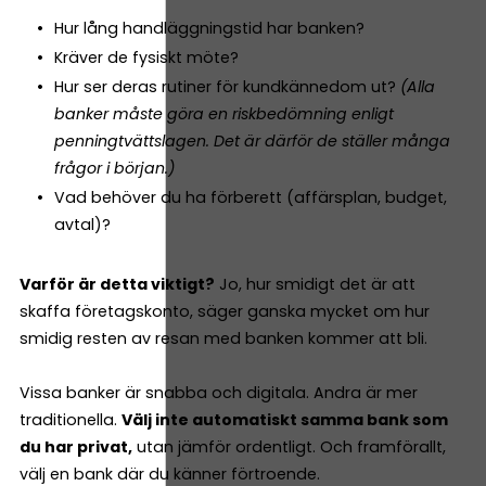
Hur lång handläggningstid har banken?
Kräver de fysiskt möte?
Hur ser deras rutiner för kundkännedom ut?
(Alla
banker måste göra en riskbedömning enligt
penningtvättslagen. Det är därför de ställer många
frågor i början.)
Vad behöver du ha förberett (affärsplan, budget,
avtal)?
Varför är detta viktigt?
Jo, hur smidigt det är att
skaffa företagskonto, säger ganska mycket om hur
smidig resten av resan med banken kommer att bli.
Vissa banker är snabba och digitala. Andra är mer
traditionella.
Välj inte automatiskt samma bank som
du har privat,
utan jämför ordentligt. Och framförallt,
välj en bank där du känner förtroende.