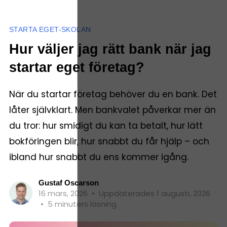
STARTA EGET-SKOLAN
Hur väljer jag rätt bank när jag
startar eget företag?
När du startar företag behöver du en bank. Det
låter självklart. Men bankvalet påverkar mer än
du tror: hur smidigt du kan ta betalt, hur lätt
bokföringen blir, hur snabbt du får hjälp – och
ibland hur snabbt du ens kommer igång.
Gustaf Oscarson
16 mars, 2026
•
Uppdaterades 1 augusti, 2026
•
5 minuters läsning