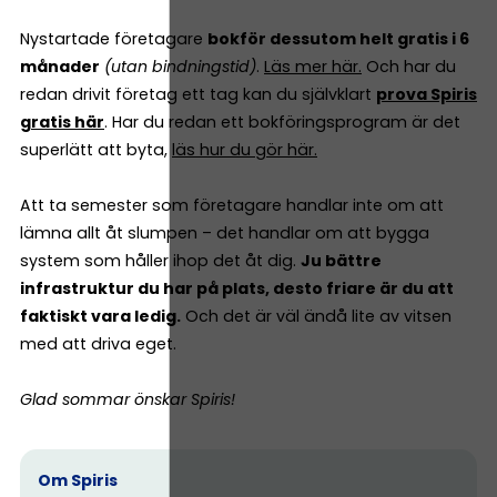
Nystartade företagare
bokför dessutom helt gratis i 6
månader
(utan bindningstid)
.
Läs mer här.
Och har du
redan drivit företag ett tag kan du självklart
prova Spiris
gratis här
. Har du redan ett bokföringsprogram är det
superlätt att byta,
läs hur du gör här.
Att ta semester som företagare handlar inte om att
lämna allt åt slumpen – det handlar om att bygga
system som håller ihop det åt dig.
Ju bättre
infrastruktur du har på plats, desto friare är du att
faktiskt vara ledig.
Och det är väl ändå lite av vitsen
med att driva eget.
Glad sommar önskar Spiris!
Om Spiris