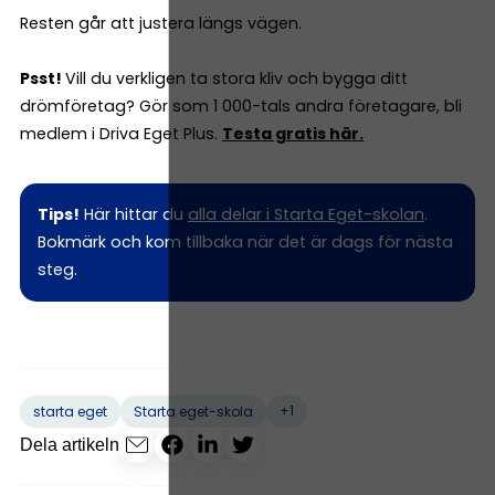
Resten går att justera längs vägen.
Psst!
Vill du verkligen ta stora kliv och bygga ditt
drömföretag? Gör som 1 000-tals andra företagare, bli
medlem i Driva Eget Plus.
Testa gratis här.
Tips!
Här hittar du
alla delar i Starta Eget-skolan
.
Bokmärk och kom tillbaka när det är dags för nästa
steg.
+1
starta eget
Starta eget-skola
Dela artikeln