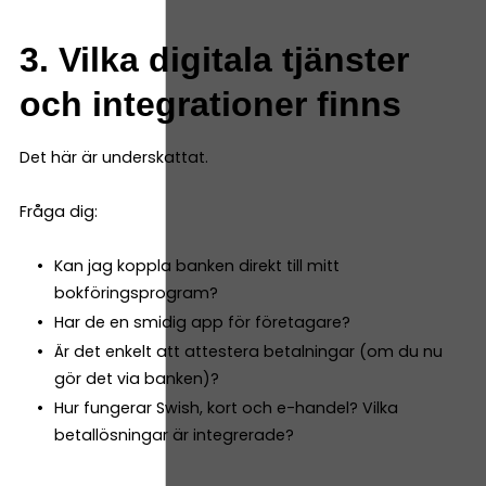
3. Vilka digitala tjänster
och integrationer finns
Det här är underskattat.
Fråga dig:
Kan jag koppla banken direkt till mitt
bokföringsprogram?
Har de en smidig app för företagare?
Är det enkelt att attestera betalningar (om du nu
gör det via banken)?
Hur fungerar Swish, kort och e-handel? Vilka
betallösningar är integrerade?