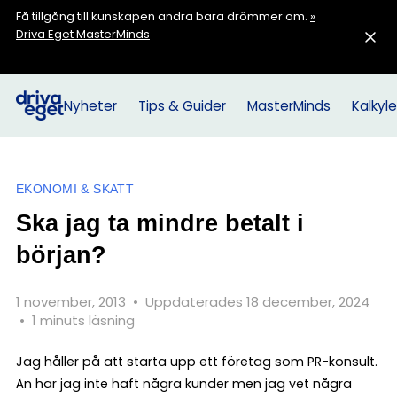
Få tillgång till kunskapen andra bara drömmer om.
»
Driva Eget MasterMinds
Nyheter
Tips & Guider
MasterMinds
Kalkyle
EKONOMI & SKATT
Ska jag ta mindre betalt i
början?
1 november, 2013
•
Uppdaterades 18 december, 2024
•
1 minuts läsning
Jag håller på att starta upp ett företag som PR-konsult.
Än har jag inte haft några kunder men jag vet några