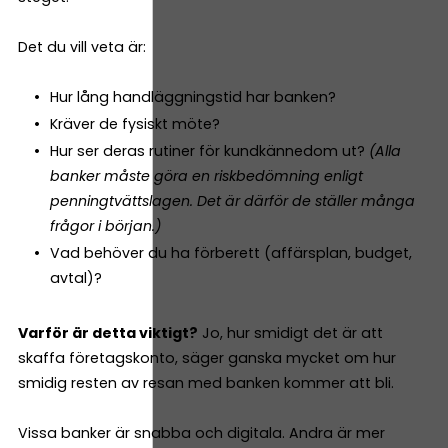
Det du vill veta är:
Hur lång handläggningstid har banken?
Kräver de fysiskt möte?
Hur ser deras rutiner för kundkännedom ut?
(Alla
banker måste göra en riskbedömning enligt
penningtvättslagen. Det är därför de ställer många
frågor i början.)
Vad behöver du ha förberett (affärsplan, budget,
avtal)?
Varför är detta viktigt?
Jo, hur smidigt det är att
skaffa företagskonto, säger ganska mycket om hur
smidig resten av resan med banken kommer att bli.
Vissa banker är snabba och digitala. Andra är mer