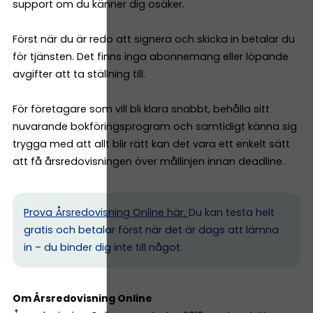
support om du känner dig osäker.
Först när du är redo att signera och skicka in betalar du
för tjänsten. Det finns inga abonnemang eller löpande
avgifter att ta ställning till.
För företagare som vill bli klara snabbt, behålla sitt
nuvarande bokföringsprogram och samtidigt känna sig
trygga med att allt blir rätt kan det vara ett enkelt sätt
att få årsredovisningen över mållinjen innan deadline.
Prova Årsredovisning Online här.
Du kan testa helt
gratis och betalar först när det är dags att lämna
in – du binder dig inte till något.
Om Årsredovisning Online