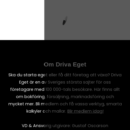
Om Driva Eget
Ska du starta eget eller få ditt företag att växa? Driva
Eget är en av Sveriges största sajter för oss
företagare med 100 000-tals besökare. Här finns allt
om bokföring, försäljning, marknadsföring och
mycket mer. Bli medlem och få vassa verktyg, smarta
kalkyler och mallar.
Blir medlem idag!
VD & Ansvarig utgivare: Gustaf Oscarson