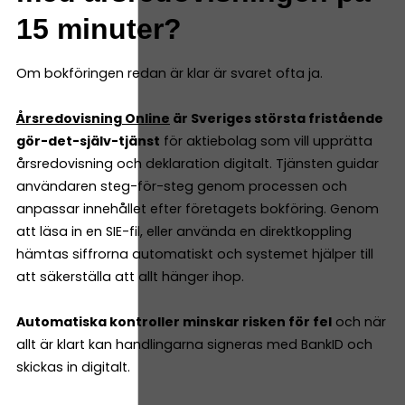
15 minuter?
Om bokföringen redan är klar är svaret ofta ja.
Årsredovisning Online
är Sveriges största fristående
gör-det-själv-tjänst
för aktiebolag som vill upprätta
årsredovisning och deklaration digitalt. Tjänsten guidar
användaren steg-för-steg genom processen och
anpassar innehållet efter företagets bokföring. Genom
att läsa in en SIE-fil, eller använda en direktkoppling
hämtas siffrorna automatiskt och systemet hjälper till
att säkerställa att allt hänger ihop.
Automatiska kontroller minskar risken för fel
och när
allt är klart kan handlingarna signeras med BankID och
skickas in digitalt.