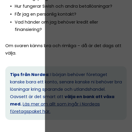
Hur fungerar Swish och andra betallösningar?
Får jag en personlig kontakt?
Vad händer om jag behöver kredit eller
finansiering?
Om svaren känns bra och rimliga – då är det dags att
välja.
Tips från Nordea:
I början behöver företaget
kanske bara ett konto, senare kanske ni behöver bra
lösningar kring sparande och utlandshandel.
Oavsett är det smart att
välja en bank att växa
med.
Läs mer om allt som ingår i Nordeas
företagspaket här.