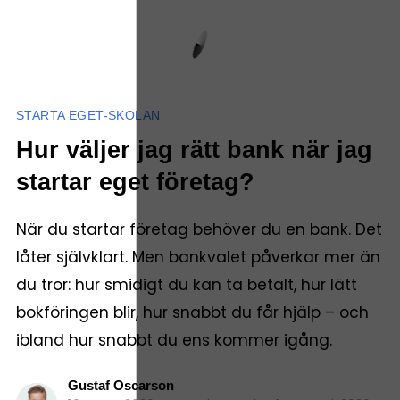
STARTA EGET-SKOLAN
Hur väljer jag rätt bank när jag
startar eget företag?
När du startar företag behöver du en bank. Det
låter självklart. Men bankvalet påverkar mer än
du tror: hur smidigt du kan ta betalt, hur lätt
bokföringen blir, hur snabbt du får hjälp – och
ibland hur snabbt du ens kommer igång.
Gustaf Oscarson