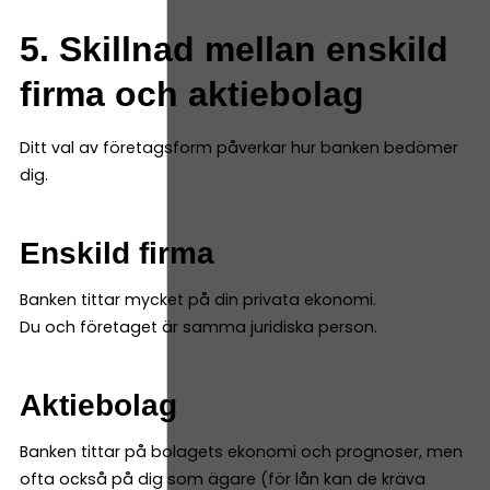
5. Skillnad mellan enskild
firma och aktiebolag
Ditt val av företagsform påverkar hur banken bedömer
dig.
Enskild firma
Banken tittar mycket på din privata ekonomi.
Du och företaget är samma juridiska person.
Aktiebolag
Banken tittar på bolagets ekonomi och prognoser, men
ofta också på dig som ägare (för lån kan de kräva