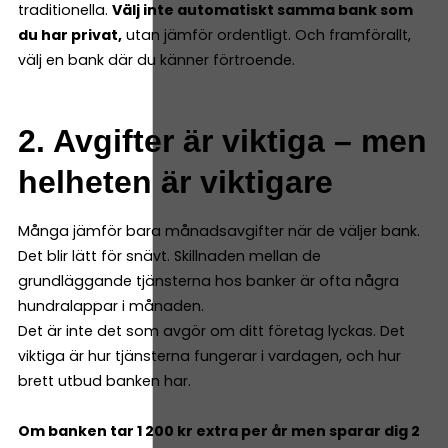
traditionella.
Välj inte automatiskt samma bank som
du har privat,
utan jämför ordentligt. Och framförallt,
välj en bank där du känner förtroende.
2. Avgifter är viktiga – men
helheten är viktigare
Många jämför bara månadsavgifter när de väljer bank.
Det blir lätt för snävt. Skillnaden mellan de
grundläggande tjänsterna hos banker är ofta några
hundralappar i månaden.
Det är inte det som avgör om ditt företag lyckas. Det
viktiga är hur tjänsterna fungerar i vardagen, och hur
brett utbud banken har.
Om banken tar 1 200 kr extra per år men sparar dig 2