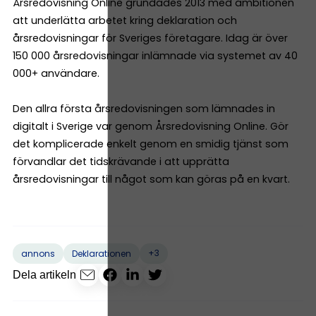
Årsredovisning Online grundades 2013 med ambitionen
att underlätta arbetet kring deklaration och
årsredovisningar för Sveriges företagare. Idag är över
150 000 årsredovisningar inlämnade via systemet av 40
000+ användare.
Den allra första årsredovisningen som lämnades in
digitalt i Sverige var genom Årsredovisning Online. Gör
det komplicerade enkelt genom en smidig tjänst som
förvandlar det tidskrävande i att upprätta
årsredovisningar till något som kan göras på en kvart.
+3
annons
Deklarationen
Dela artikeln