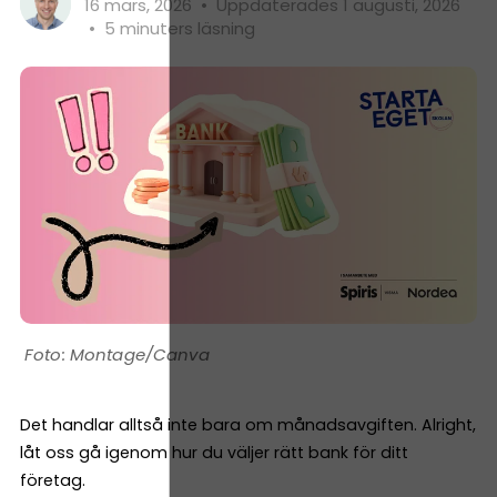
16 mars, 2026
•
Uppdaterades 1 augusti, 2026
•
5 minuters läsning
Montage/Canva
Det handlar alltså inte bara om månadsavgiften. Alright,
låt oss gå igenom hur du väljer rätt bank för ditt
företag.