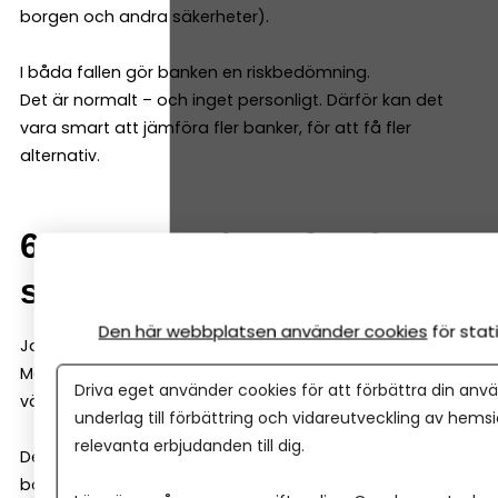
borgen och andra säkerheter).
I båda fallen gör banken en riskbedömning.
Det är normalt – och inget personligt. Därför kan det
vara smart att jämföra fler banker, för att få fler
alternativ.
6. Kan man byta bank
senare?
Den här webbplatsen använder cookies
för sta
Ja, det går.
Men det är administrativt jobbigt. Därför kan det vara
Driva eget använder cookies för att förbättra din anvä
värt att tänka ett steg längre redan från början.
underlag till förbättring och vidareutveckling av hems
relevanta erbjudanden till dig.
Det betyder inte att du måste välja “den perfekta
banken”.