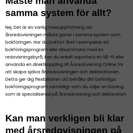
Måste man använda
samma system för allt?
Nej. Det är en vanlig missuppfattning att
årsredovisningen måste göras i samma system som
bokföringen. Har du bokfört året i exempelvis ett
bokföringsprogram eller tillsammans med en
redovisningsbyrå, kan du enkelt exportera en SIE-fil eller
använda en direktkoppling till Årsredovisning Online för
att skapa själva årsredovisningen och deklarationen.
Detta ger dig flexibiliteten att behålla ditt befintliga
bokföringsprogram samtidigt som du väljer en lösning
som är specialiserad på årsredovisning och deklaration.
Kan man verkligen bli klar
med årsredovisningen på