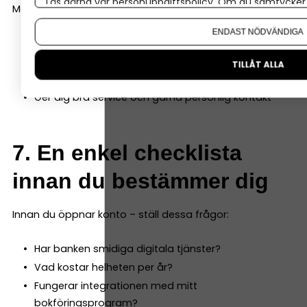
Läs gärna vår
personuppgiftspolicy
. Om du samtycker t
Men välj en bank som:
Om du vill ändra ditt val i efterhand hittar du den möjl
ENDAST NÖDVÄNDIGA
Har fungerande digitala tjänster och ett stort
utbud som matchar dina behov
TILLÅT ALLA
Är van vid företag
Ger dig bra service och gärna personlig kontakt
7. En enkel checklista
innan du bestämmer dig
Innan du öppnar konto – ställ dessa frågor:
Har banken smidiga digitala tjänster?
Vad kostar helheten per år?
Fungerar integrationen med mitt
bokföringsprogram?