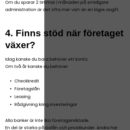
Om du sparar 2 timmar i månaden på smidigare
administration är det ofta mer värt än en lägre avgift.
4. Finns stöd när företaget
växer?
Idag kanske du bara behöver ett konto.
Om två år kanske du behöver:
Checkkredit
Företagslån
Leasing
Rådgivning kring investeringar
Alla banker är inte lika företagsinriktade.
En del är starka på bolån och privatkunder. Andra har