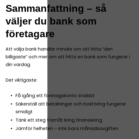
Sammanfattning – så
väljer du bank som
företagare
Att välja bank handlar mindre om att hitta “den
billigaste” och mer om att hitta en bank som fungerar i
din vardag.
Det viktigaste:
Få igång ett företagskonto snabbt
Säkerställ att betalningar och bokföring fungerar
smidigt
Tänk ett steg framåt kring finansiering
Jämför helheten – inte bara månadsavgiften