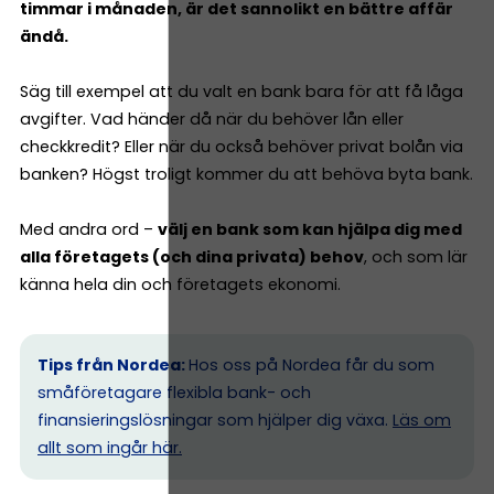
timmar i månaden, är det sannolikt en bättre affär
ändå.
Säg till exempel att du valt en bank bara för att få låga
avgifter. Vad händer då när du behöver lån eller
checkkredit? Eller när du också behöver privat bolån via
banken? Högst troligt kommer du att behöva byta bank.
Med andra ord –
välj en bank som kan hjälpa dig med
alla företagets (och dina privata) behov
, och som lär
känna hela din och företagets ekonomi.
Tips från Nordea:
Hos oss på Nordea får du som
småföretagare flexibla bank- och
finansieringslösningar som hjälper dig växa.
Läs om
allt som ingår här.