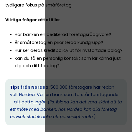
tydligare fokus på småföretag.
Viktiga frågor att ställa:
Har banken en dedikerad företagsrådgivare?
Är småföretag en prioriterad kundgrupp?
Hur ser deras kreditpolicy ut för nystartade bolag?
Kan du få en personlig kontakt som lär känna just
dig och ditt företag?
Tips från Nordea:
500 000 företagare har redan
valt Nordea. Välj en bank som förstår företagande
–
allt detta ingår.
(Ps. I
bland kan det vara skönt att ta
ett möte med banken, hos Nordea kan alla företag
oavsett storlek boka ett personligt möte.)