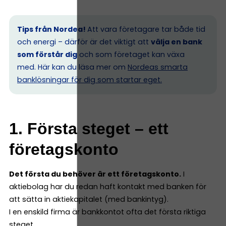
Tips från Nordea!
Att vara företagare tar både tid
och energi – därför är det viktigt att
välja en bank
som förstår dig
och som företaget kan växa
med. Här kan du läsa mer om
Nordeas smarta
banklösningar för dig som startar eget.
1. Första steget – ett
företagskonto
Det första du behöver är ett företagskonto.
I
aktiebolag har du redan haft kontakt med banken för
att sätta in aktiekapitalet (med bankintyg).
I en enskild firma är bankkontot ofta det första riktiga
steget.