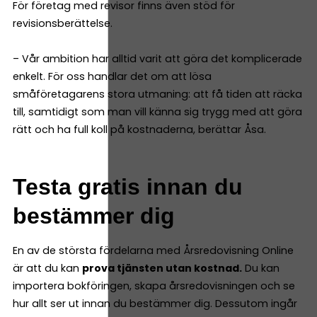
För företag med revisor finns även stöd för
revisionsberättelse.
– Vår ambition har alltid varit att göra det komplicerade
enkelt. För oss handlar det om att lösa
småföretagarens stora utmaning: att få tiden att räcka
till, samtidigt som man vill känna sig trygg med att göra
rätt och ha full koll på kostnaderna, berättar Åsa.
Testa gratis innan du
bestämmer dig
En av de största fördelarna med Årsredovisning Online
är att du kan
prova tjänsten utan kostnad.
Du kan
importera bokföringen, skapa årsredovisningen och se
hur allt ser ut innan du bestämmer dig. Dessutom ingår