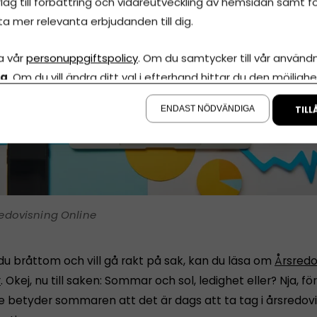
lag till förbättring och vidareutveckling av hemsidan samt fö
ta mer relevanta erbjudanden till dig.
a vår
personuppgiftspolicy
. Om du samtycker till vår användni
la
. Om du vill ändra ditt val i efterhand hittar du den möjlighe
å sidan.
ENDAST NÖDVÄNDIGA
TILL
edovisning Online
du bråttom och vill gå rakt på sak, kan du läsa om
Årsredo
r
. Okej, nu till saken: Sommar och sol, ledighet eller? Nja, 
e betyder sommaren att det är dags att ta tag i årsredov