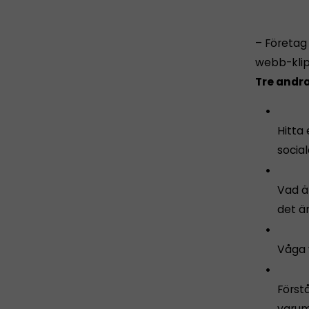
– Företag 
webb-klip
Tre andra
Hitta 
social
Vad ä
det är
Våga 
Förstå
varum