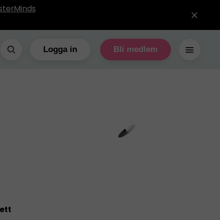
sterMinds
Logga in
Bli medlem
ett