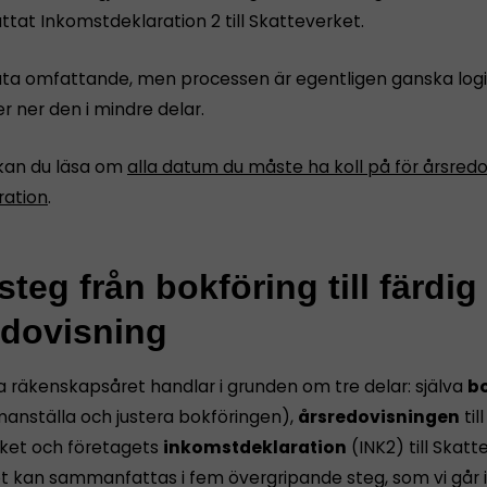
tat Inkomstdeklaration 2 till Skatteverket.
åta omfattande, men processen är egentligen ganska logi
r ner den i mindre delar.
kan du läsa om
alla datum du måste ha koll på för årsredo
ration
.
teg från bokföring till färdig
edovisning
a räkenskapsåret handlar i grunden om tre delar: själva
bo
anställa och justera bokföringen),
årsredovisningen
till
ket och företagets
inkomstdeklaration
(INK2) till Skatt
et kan sammanfattas i fem övergripande steg, som vi går