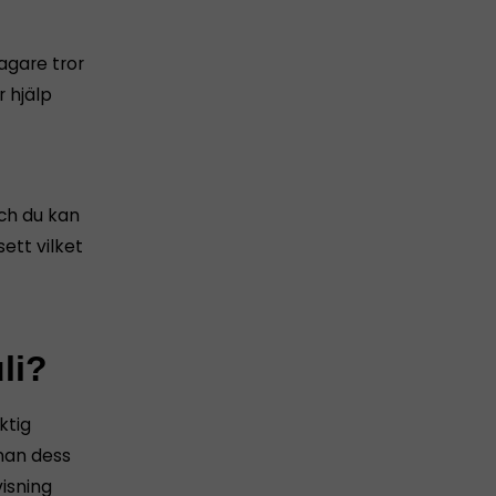
tagare tror
 hjälp
och du kan
ett vilket
li?
ktig
nnan dess
isning