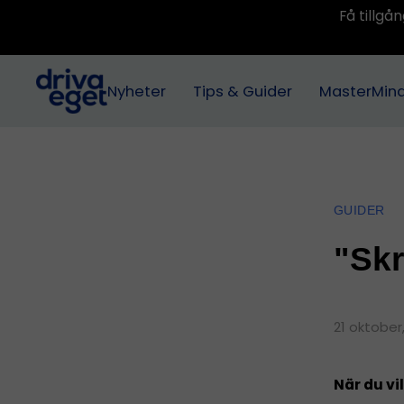
Få tillg
Nyheter
Tips & Guider
MasterMin
GUIDER
"Skr
21 oktober
När du vil