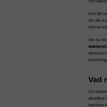
och dekla
Och låt os
att det k
från en ko
Har du re
deklarati
dessutom 
bokföring
Vad m
För aktie
deadline. 
behöver d