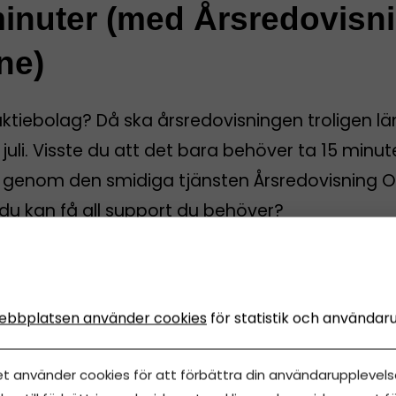
inuter (med Årsredovisn
ne)
aktiebolag? Då ska årsredovisningen troligen l
 juli. Visste du att det bara behöver ta 15 minut
rt genom den smidiga tjänsten Årsredovisning O
du kan få all support du behöver?
sredovisning Online
uni, 2026
•
Uppdaterades 1 augusti, 2026
•
5 minuters läsnin
ebbplatsen använder cookies
för statistik och användar
et använder cookies för att förbättra din användarupplevelse