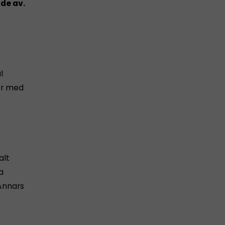
de av.
l
er med
alt
a
Annars