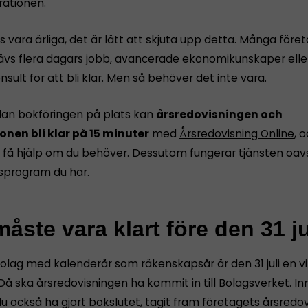
rationen.
s vara ärliga, det är lätt att skjuta upp detta. Många före
rävs flera dagars jobb, avancerade ekonomikunskaper eller
nsult för att bli klar. Men så behöver det inte vara.
dan bokföringen på plats kan
årsredovisningen och
onen bli klar på 15 minuter
med
Årsredovisning Online
, 
få hjälp om du behöver. Dessutom fungerar tjänsten oavs
sprogram du har.
åste vara klart före den 31 ju
bolag med kalenderår som räkenskapsår är den 31 juli en vi
Då ska årsredovisningen ha kommit in till Bolagsverket. I
u också ha gjort bokslutet, tagit fram företagets årsredov