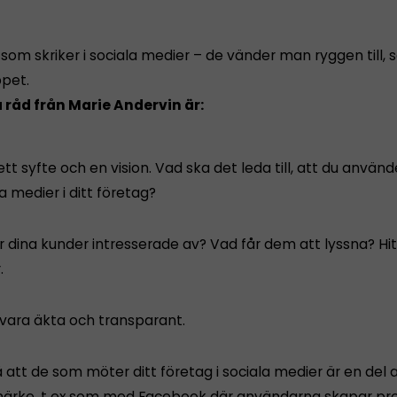
som skriker i sociala medier – de vänder man ryggen till, s
pet.
 råd från Marie Andervin är:
ett syfte och en vision. Vad ska det leda till, att du använd
a medier i ditt företag?
r dina kunder intresserade av? Vad får dem att lyssna? Hi
.
vara äkta och transparant.
 att de som möter ditt företag i sociala medier är en del a
ärke, t ex som med Facebook där användarna skapar pr