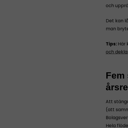
och upprät
Det kan l
man bryte
Tips:
Här 
och dekla
Fem s
årsr
Att stäng
(att samm
Bolagsver
Hela flöd