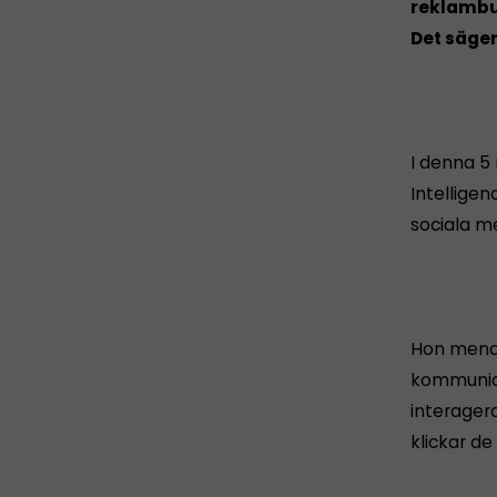
reklambud
Det säge
I denna 5
Intellige
sociala me
Hon menar
kommunicer
interager
klickar de