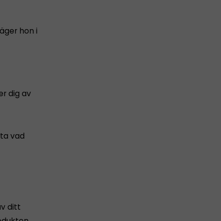
äger hon i
er dig av
tta vad
v ditt
odukten.