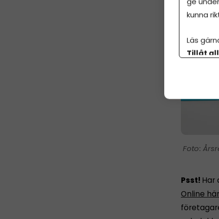
ge under
kunna rik
Läs gärn
Tillåt al
botten p
Årsr
Psst!
Har 
Online hä
företagar