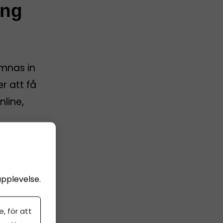
ing
ämnas in
er att få
nline,
g
upplevelse.
, för att