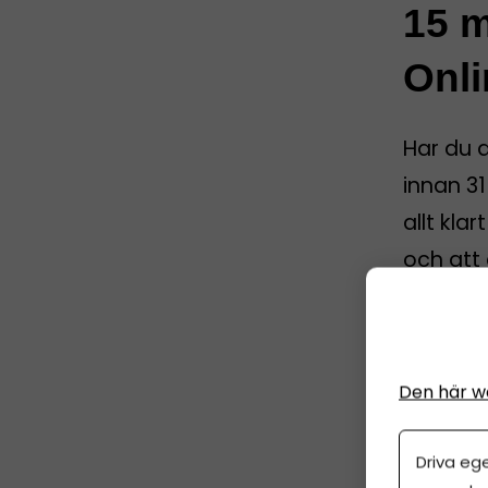
15 m
Onli
Har du 
innan 31
allt kla
och att 
År
1 j
Den här w
Driva eg