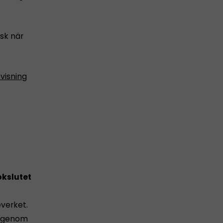
sk när
visning
kslutet
everket.
 igenom