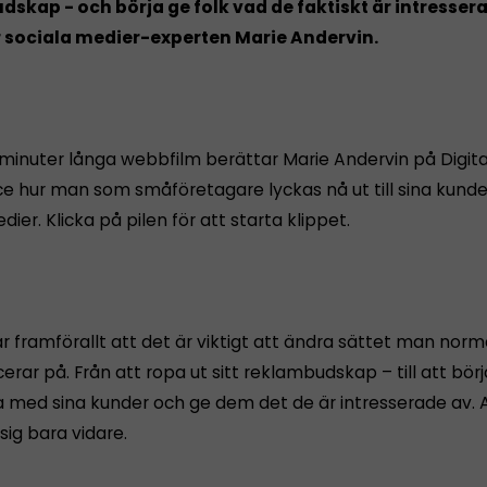
skap - och börja ge folk vad de faktiskt är intressera
r sociala medier-experten Marie Andervin.
 minuter långa webbfilm berättar Marie Andervin på Digita
nce hur man som småföretagare lyckas nå ut till sina kund
dier. Klicka på pilen för att starta klippet.
 framförallt att det är viktigt att ändra sättet man norm
ar på. Från att ropa ut sitt reklambudskap – till att börj
a med sina kunder och ge dem det de är intresserade av. 
 sig bara vidare.