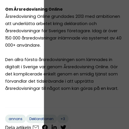
Om Årsredovisning Online
Årsredovisning Online grundades 2013 med ambitionen
att underlätta arbetet kring deklaration och
årsredovisningar för Sveriges företagare. Idag är över
150 000 årsredovisningar inlämnade via systemet av 40
000+ användare.
Den allra första årsredovisningen som lämnades in
digitalt i Sverige var genom Årsredovisning Online. Gör
det komplicerade enkelt genom en smidig tjänst som
förvandlar det tidskrävande i att upprätta
årsredovisningar till något som kan göras på en kvart.
+3
annons
Deklarationen
Dela artikeln