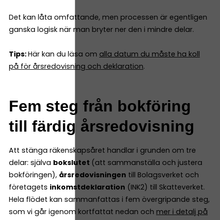
Det kan låta omfattande, men processen är egentligen
ganska logisk när man bryter ner den i mindre delar.
Tips:
Här kan du läsa om
alla datum du måste ha koll
på för årsredovisning och deklaration
.
Fem steg från bokföring
till färdig årsredovisning
Att stänga räkenskapsåret handlar i grunden om tre
delar: själva
bokslutet
(att sammanställa och justera
bokföringen),
årsredovisningen
till Bolagsverket och
företagets
inkomstdeklaration
(INK2) till Skatteverket.
Hela flödet kan sammanfattas i fem övergripande steg,
som vi går igenom kortfattat nedan och
mer i detalj på