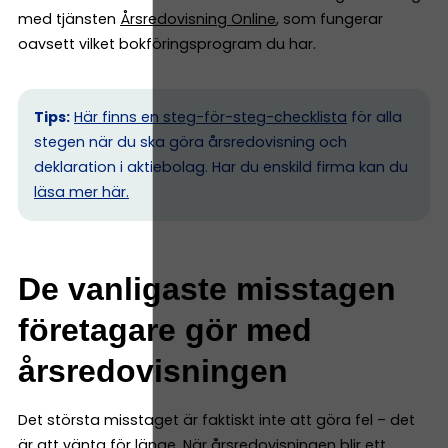
med tjänsten
Årsredovisning Online
, som fungerar
oavsett vilket bokföringsprogram du har.
Tips:
Här finns en steg-för-steg-checklista
för alla
stegen när du ska göra årsredovisning och
deklaration i aktiebolag. Har du enskild firma kan du
l
äsa mer här.
De vanligaste misstagen
företagare gör med
årsredovisningen
Det största misstaget är faktiskt inte att göra fel – det
är att vänta för länge. När årsredovisningen blir ett