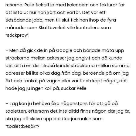
resorna. Pelle fick sitta med kalendern och fakturor för
att lista ut hur han kört och varför. Det var ett
tidsödande jobb, men till slut fick han ihop de fyra
månader som Skatteverket ville kontrollera som
”stickprov”.
– Men då gick de in på Google och började mäta upp
sträckorna mellan adresser jag angivit och då kunde
det diffa en del. Likaså kunde sträckorna mellan samma
adresser bli lite olika dag från dag, beroende på om jag
åkt och tankat på vägen eller varit och köpt något, det
hade jag ju ingen koll på, suckar Pelle.
– Jag kan ju behöva åka någonstans för att gå på
toaletten, eftersom det inte alltid finns någon där jag är,
ska jag då skriva upp det i körjournalen som
”toalettbesök”?