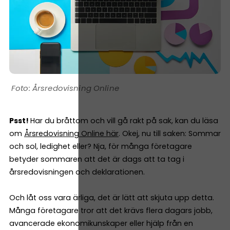
Årsredovisning Online
Psst!
Har du bråttom och vill gå rakt på sak, kan du läsa
om
Årsredovisning Online här
. Okej, nu till saken: Sommar
och sol, ledighet eller? Nja, för många företagare
betyder sommaren att det är dags att ta tag i
årsredovisningen och deklarationen.
Och låt oss vara ärliga, det är lätt att skjuta upp detta.
Många företagare tror att det krävs flera dagars jobb,
avancerade ekonomikunskaper eller hjälp från en