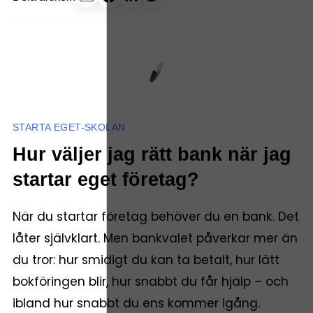
STARTA EGET-SKOLAN
Hur väljer jag rätt bank när jag
startar eget företag?
När du startar företag behöver du en bank. Det
låter självklart. Men bankvalet påverkar mer än
du tror: hur smidigt du kan ta betalt, hur lätt
bokföringen blir, hur snabbt du får hjälp – och
ibland hur snabbt du ens kommer igång.