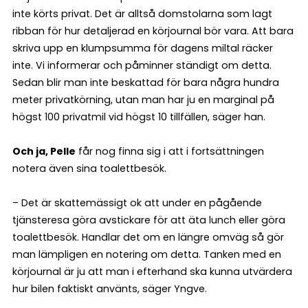
inte körts privat. Det är alltså domstolarna som lagt
ribban för hur detaljerad en körjournal bör vara. Att bara
skriva upp en klumpsumma för dagens miltal räcker
inte. Vi informerar och påminner ständigt om detta.
Sedan blir man inte beskattad för bara några hundra
meter privatkörning, utan man har ju en marginal på
högst 100 privatmil vid högst 10 tillfällen, säger han.
Och ja, Pelle
får nog finna sig i att i fortsättningen
notera även sina toalett­besök.
– Det är skattemässigt ok att under en pågående
tjänsteresa göra avstickare för att äta lunch eller göra
toalettbesök. Handlar det om en längre omväg så gör
man lämpligen en notering om detta. Tanken med en
körjournal är ju att man i efterhand ska kunna utvärdera
hur bilen faktiskt använts, säger Yngve.