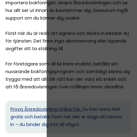
importera bokföringen, skapa årsredovisningen och se
hur allt ser ut innan du bestämmer dig. Dessutom ingår
support om du känner dig osäker.
Först när du är redo att signera och skicka in betalar du
för tjänsten. Det finns inga abonnemang eller löpande
avgifter att ta ställning till.
För företagare som vill bli klara snabbt, behålla sitt
nuvarande bokföringsprogram och samtidigt känna sig
trygga med att allt blir rätt kan det vara ett enkelt sätt
att få årsredovisningen över mållinjen innan deadline.
Prova Årsredovisning Online här.
Du kan testa helt
gratis och betalar först när det är dags att lämna
in – du binder dig inte till något.