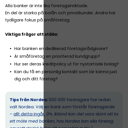
Alla banker är inte lika företagsinriktade.
En del är starka på bolån och privatkunder. Andra har
tydligare fokus på småföretag.
Viktiga frågor att ställa:
Har banken en dedikerad företagsrådgivare?
Är småföretag en prioriterad kundgrupp?
Hur ser deras kreditpolicy ut för nystartade bolag?
Kan du få en personlig kontakt som lär känna just
dig och ditt företag?
Tips från Nordea:
500 000 företagare har redan
valt Nordea. Välj en bank som förstår företagande
–
allt detta ingår.
(Ps. I
bland kan det vara skönt att ta
ett möte med banken, hos Nordea kan alla företag