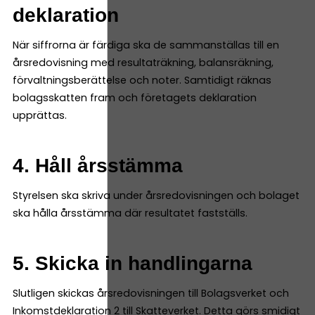
deklaration
När siffrorna är färdiga ska de sammanställas till en
årsredovisning med resultaträkning, balansräkning,
förvaltningsberättelse och noter. Samtidigt räknas
bolagsskatten fram och företagets deklaration
upprättas.
4. Håll årsstämma
Styrelsen ska skriva under årsredovisningen och bolaget
ska hålla årsstämma där resultatet fastställs.
5. Skicka in handlingarna
Slutligen skickas årsredovisningen till Bolagsverket och
Inkomstdeklaration 2 till Skatteverket. Detta görs smidigt