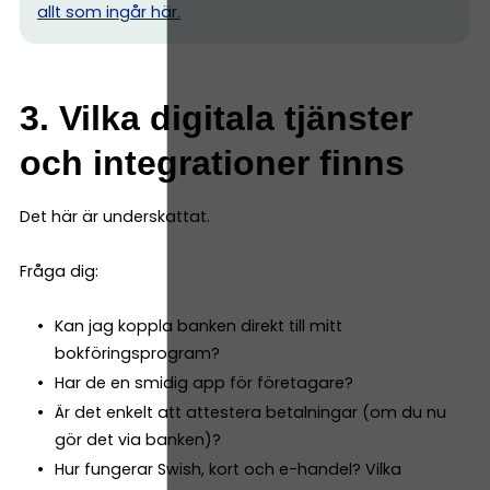
allt som ingår här.
3. Vilka digitala tjänster
och integrationer finns
Det här är underskattat.
Fråga dig:
Kan jag koppla banken direkt till mitt
bokföringsprogram?
Har de en smidig app för företagare?
Är det enkelt att attestera betalningar (om du nu
gör det via banken)?
Hur fungerar Swish, kort och e-handel? Vilka