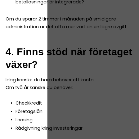
betallösningar är integrerade?
Om du sparar 2 timmar i månaden på smidigare
administration är det ofta mer värt än en lägre avgift.
4. Finns stöd när företaget
växer?
Idag kanske du bara behöver ett konto.
Om två år kanske du behöver:
Checkkredit
Företagslån
Leasing
Rådgivning kring investeringar