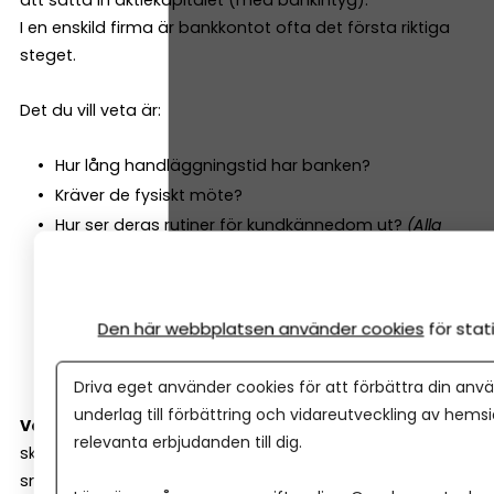
att sätta in aktiekapitalet (med bankintyg).
I en enskild firma är bankkontot ofta det första riktiga
steget.
Det du vill veta är:
Hur lång handläggningstid har banken?
Kräver de fysiskt möte?
Hur ser deras rutiner för kundkännedom ut?
(Alla
banker måste göra en riskbedömning enligt
penningtvättslagen. Det är därför de ställer många
frågor i början.)
Den här webbplatsen använder cookies
för sta
Vad behöver du ha förberett (affärsplan, budget,
avtal)?
Driva eget använder cookies för att förbättra din anvä
underlag till förbättring och vidareutveckling av hems
Varför är detta viktigt?
Jo, hur smidigt det är att
relevanta erbjudanden till dig.
skaffa företagskonto, säger ganska mycket om hur
smidig resten av resan med banken kommer att bli.