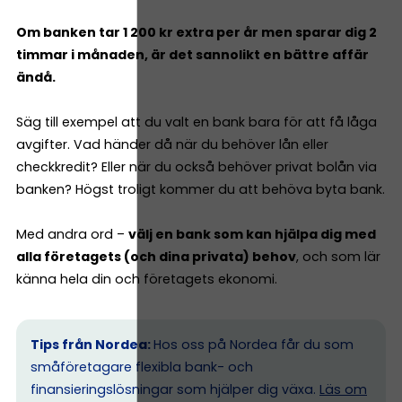
Om banken tar 1 200 kr extra per år men sparar dig 2
timmar i månaden, är det sannolikt en bättre affär
ändå.
Säg till exempel att du valt en bank bara för att få låga
avgifter. Vad händer då när du behöver lån eller
checkkredit? Eller när du också behöver privat bolån via
banken? Högst troligt kommer du att behöva byta bank.
Med andra ord –
välj en bank som kan hjälpa dig med
alla företagets (och dina privata) behov
, och som lär
känna hela din och företagets ekonomi.
Tips från Nordea:
Hos oss på Nordea får du som
småföretagare flexibla bank- och
finansieringslösningar som hjälper dig växa.
Läs om