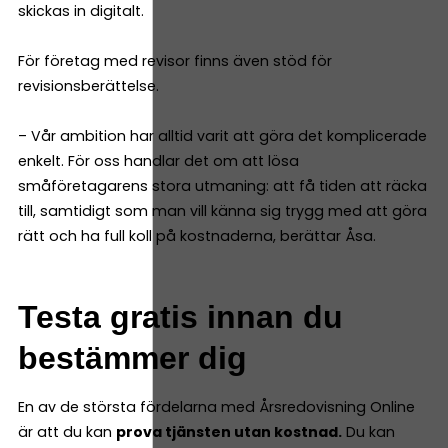
skickas in digitalt.
För företag med revisor finns även stöd för
revisionsberättelse.
– Vår ambition har alltid varit att göra det komplicerade
enkelt. För oss handlar det om att lösa
småföretagarens stora utmaning: att få tiden att räcka
till, samtidigt som man vill känna sig trygg med att göra
rätt och ha full koll på kostnaderna, berättar Åsa.
Testa gratis innan du
bestämmer dig
En av de största fördelarna med Årsredovisning Online
är att du kan
prova tjänsten utan kostnad.
Du kan