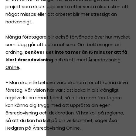
projekt som skjuts upp vecka efter vecka ökar risken att
något missas eller att arbetet blir mer stressigt än
nödvändigt.
Många företagare blir också förvånade över hur mycket
som idag går att automatisera. Om bokföringen är i
ordning,
behöver det inte ta mer än 15 minuter att få
klart årsredovisning
och skatt med
Årsredovisning
Online
.
– Man ska inte behöva vara ekonom för att kunna driva
företag. Vår vision har varit att baka in allt krångligt
regelverk i en smart tjänst, så att du som företagare
kan känna dig trygg med att upprätta din egen
årsredovisning och deklaration. Vi har koll på reglerna,
så att du kan ha koll på din verksamhet, säger Åsa
Hedgren på Årsredovisning Online.