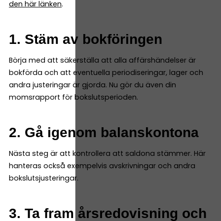
den här länken
.
1. Stäm av bokföringen
Börja med att säkerställa att alla affärshändelser är
bokförda och att eventuella periodiseringar, lager och
andra justeringar är gjorda. Nu gör du även din
momsrapport för bokslutsperioden.
2. Gå igenom balanskontona
Nästa steg är att kontrollera att saldona stämmer. Här
hanteras också exempelvis avskrivningar och andra
bokslutsjusteringar.
3. Ta fram årsredovisning och