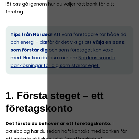
låt oss gå igenom hur du väljer rätt bank för ditt
företag.
Tips från Nordea!
Att vara företagare tar både tid
och energi – därför är det viktigt att
välja en bank
som förstår dig
och som företaget kan växa
med. Här kan du läsa mer om
Nordeas smarta
banklösningar för dig som startar eget.
1. Första steget – ett
företagskonto
Det första du behöver är ett företagskonto.
I
aktiebolag har du redan haft kontakt med banken för