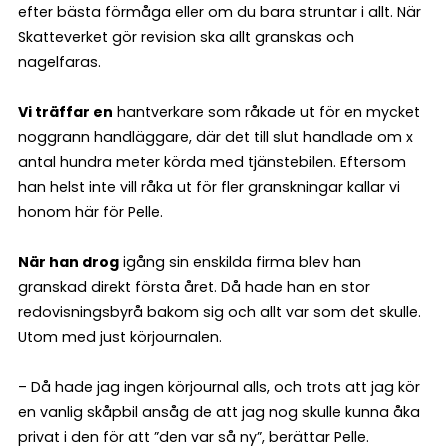
efter bästa förmåga eller om du bara struntar i allt. När
Skatteverket gör revision ska allt granskas och
nagelfaras.
Vi träffar en
hantverkare som råkade ut för en mycket
noggrann handläggare, där det till slut handlade om x
antal hundra meter körda med tjänstebilen. Eftersom
han helst inte vill råka ut för fler granskningar kallar vi
honom här för Pelle.
När han drog
igång sin enskilda firma blev han
granskad direkt första året. Då hade han en stor
redovisningsbyrå bakom sig och allt var som det skulle.
Utom med just körjournalen.
– Då hade jag ingen körjournal alls, och trots att jag kör
en vanlig skåpbil ansåg de att jag nog skulle kunna åka
privat i den för att ”den var så ny”, berättar Pelle.