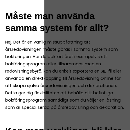
Måste man använda
samma system för allt?
Nej. Det är en vanlig missuppfattning att
årsredovisningen måste göras i samma system som
bokföringen. Har du bokfört året i exempelvis ett
bokföringsprogram eller tillsammans med en
redovisningsbyrå, kan du enkelt exportera en SIE-fil eller
använda en direktkoppling till Årsredovisning Online för
att skapa själva årsredovisningen och deklarationen.
Detta ger dig flexibiliteten att behålla ditt befintliga
bokföringsprogram samtidigt som du väljer en lösning
som är specialiserad på årsredovisning och deklaration.