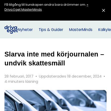
Få tillgång till kunskapen andra bara drömmer om.
»
Driva Eget MasterMinds
Nyheter
Tips & Guider
MasterMinds
Kalkyle
Slarva inte med körjournalen –
undvik skattesmäll
28 februari, 2017
•
Uppdaterades 18 december, 2024
•
4 minuters läsning