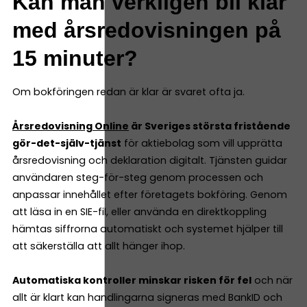
Kan man verkligen bli klar
med årsredovisningen på
15 minuter?
Om bokföringen redan är klar är svaret ofta ja.
Årsredovisning Online
är Sveriges största fristående
gör-det-själv-tjänst
för aktiebolag som vill upprätta
årsredovisning och deklaration digitalt. Tjänsten guidar
användaren steg-för-steg genom processen och
anpassar innehållet efter företagets bokföring. Genom
att läsa in en SIE-fil, eller använda en direktkoppling
hämtas siffrorna automatiskt och systemet hjälper till
att säkerställa att allt hänger ihop.
Automatiska kontroller minskar risken för fel
och när
allt är klart kan handlingarna signeras med BankID och