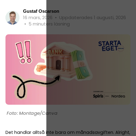
Gustaf Oscarson
16 mars, 2026
•
Uppdaterades 1 augusti, 2026
•
5 minuters läsning
Montage/Canva
Det handlar alltså inte bara om månadsavgiften. Alright,