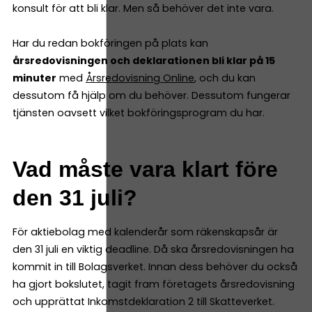
konsult för att bli klar. Men så behöver det inte vara.
Har du redan bokföringen på plats kan
årsredovisningen och deklarationen bli klar på 15
minuter
med
Årsredovisning Online
, och du kan
dessutom få hjälp om du behöver. Dessutom fungerar
tjänsten oavsett vilket bokföringsprogram du har.
Vad måste vara klart före
den 31 juli?
För aktiebolag med kalenderår som räkenskapsår är
den 31 juli en viktig deadline. Då ska årsredovisningen ha
kommit in till Bolagsverket. Innan dess behöver du också
ha gjort bokslutet, tagit fram företagets årsredovisning
och upprättat Inkomstdeklaration 2 till Skatteverket.