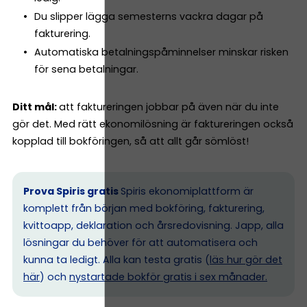
Du slipper lägga semesterns vackra dagar på
fakturering.
Automatiska betalningspåminnelser minskar risken
för sena betalningar.
Ditt mål:
att faktureringen jobbar på även när du inte
gör det. Med rätt ekonomilösning är faktureringen också
kopplad till bokföringen, så att allt går sömlöst!
Prova Spiris gratis
Spiris ekonomiplattform är
komplett från början med bokföring, fakturering,
kvittoapp, deklaration och årsredovisning. Japp, alla
lösningar du behöver för att automatisera och
kunna ta ledigt. Alla kan testa gratis (
läs hur gör det
här
) och
nystartade bokför gratis i sex månader.