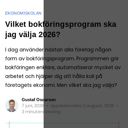
EKONOMISKOLAN
Vilket bokföringsprogram ska
jag välja 2026?
I dag använder nästan alla företag någon
form av bokföringsprogram. Programmen gör
bokföringen enklare, automatiserar mycket av
arbetet och hjälper dig att hålla koll på
företagets ekonomi. Men vilket ska jag välja?
Gustaf Oscarson
7 juni, 2026
•
Uppdaterades 2 augusti, 2026
•
3 minuters läsning