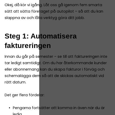
Okej, då kör vi igång. Låt oss gå igenom fem smarta
sätt att sätta företaget på autopilot – så att du kan
slappna av och låta verktyg göra ditt jobb.
Steg 1: Automatisera
faktureringen
Innan du går på semester – se till att faktureringen inte
tar ledigt samtidigt. Om du har återkommande kunder
eller abonnemang kan du skapa fakturor i förväg och
schemalägga dem så att de skickas automatiskt vid
rätt datum.
Det ger flera fördelar:
Pengarna fortsätter att komma in även när du är
ledig.