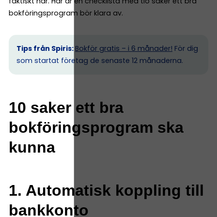
faktiskt har. Här är en checklista med tio saker ett bra
bokföringsprogram bör klara av.
Tips från Spiris:
Bokför gratis – i 6 månader!
För dig
som startat företag de senaste 12 månaderna.
10 saker ett bra
bokföringsprogram ska
kunna
1. Automatisk koppling till
bankkonto