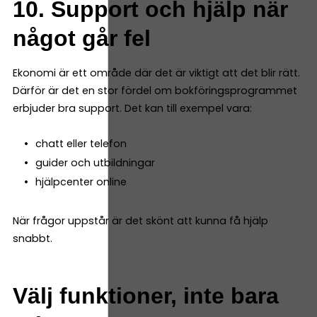
10. Support och hjälp när
något går fel
Ekonomi är ett område där det är viktigt att det blir rätt.
Därför är det en stor fördel om bokföringsprogrammet
erbjuder bra support. Det kan till exempel vara:
chatt eller telefon
guider och utbildningar
hjälpcenter online
När frågor uppstår är det skönt att kunna få hjälp
snabbt.
Välj funktioner, inte bara