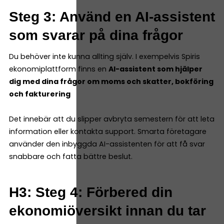
Steg 3: Använd en AI-assistent
som svarar på dina frågor
Du behöver inte kunna allting själv. I exempelvis Spiris
ekonomiplattform finns en
AI-assistent som hjälper
dig med dina frågor om moms och skatter, bokföring
och fakturering
Det innebär att du slipper avbryta semestern för att leta
information eller kontakta support. Smarta företagare
använder den inbyggda AI-assistenten för att få svar
snabbare och fatta bättre beslut.
H3: Steg 4: Förbered din
ekonomiöversikt innan du tar