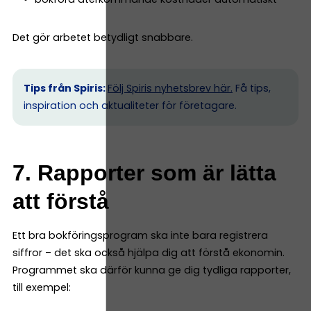
Det gör arbetet betydligt snabbare.
Tips från Spiris:
Följ Spiris nyhetsbrev här.
Få tips,
inspiration och aktualiteter för företagare.
7. Rapporter som är lätta
att förstå
Ett bra bokföringsprogram ska inte bara registrera
siffror – det ska också hjälpa dig att förstå ekonomin.
Programmet ska därför kunna ge dig tydliga rapporter,
till exempel: