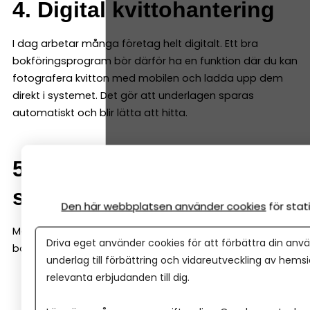
4. Digital kvittohantering
I dag arbetar många företag helt digitalt. Ett bra
bokföringsprogram bör därför ha en funktion där du kan
fotografera kvitton med mobilen och ladda upp dem
direkt i systemet. Det gör att underlagen sparas
automatiskt och blir lätta att hitta.
5. Integrationer med andra
system
Den här webbplatsen använder cookies
för sta
Många företag använder fler system än bara
Driva eget använder cookies för att förbättra din anvä
bokföringsprogrammet, till exempel:
underlag till förbättring och vidareutveckling av hems
relevanta erbjudanden till dig.
e-handelssystem
kassasystem