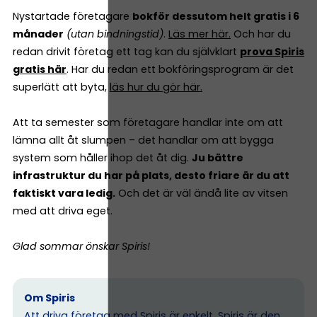
Nystartade företagare
bokför dessutom helt gratis i 6
månader
(utan bindningstid)
.
Läs mer här.
Och har du
redan drivit företag ett tag kan du självklart
prova Spiris
gratis här
. Har du redan ett bokföringsprogram är det
superlätt att byta,
läs hur du gör här.
Att ta semester som företagare handlar inte om att
lämna allt åt slumpen – det handlar om att bygga
system som håller ihop det åt dig.
Ju bättre
infrastruktur du har på plats, desto friare är du att
faktiskt vara ledig.
Och det är väl ändå lite av vitsen
med att driva eget.
Glad sommar önskar Spiris!
Om Spiris
Att driva företag med Spiris är enkelt. Spiris är den