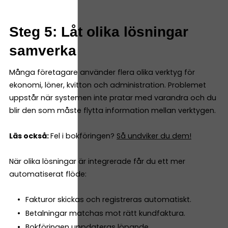
Steg 5: Låt olika lösningar
samverka
Många företagare använder flera olika verktyg för
ekonomi, löner, kvitton och administration. Problemet
uppstår när systemen inte pratar med varandra och du
blir den som måste flytta information mellan verktygen.
Läs också:
Fel i bokföringen?
Så undviker du dem!
När olika lösningar är integrerade får du ett mer
automatiserat flöde:
Fakturor skickas och registreras automatiskt.
Betalningar matchas mot rätt kundfaktura.
Bokföringen uppdateras löpande.