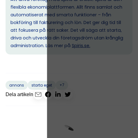
flexibla ekonomiplattformen. Allt finns samlat och
automatiserat med smarta funktioner – från
bokföring till fakturering och lön. Det ger dig tid till
att fokusera på rätt saker. Det vill säga att starta,
driva och utveckla din företagsdröm utan krånglig
administration. Läs mer på
Spiris.se
.
+7
annons
starta eget
Dela artikeln