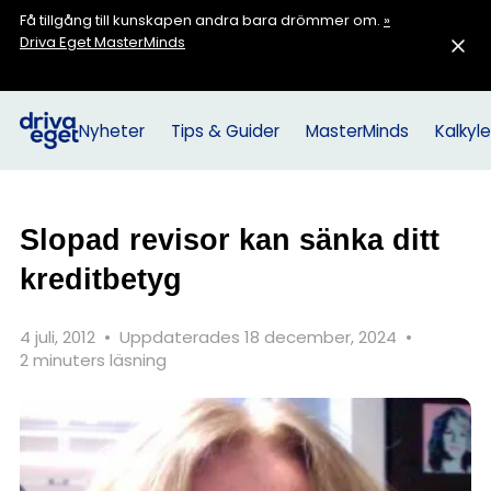
Få tillgång till kunskapen andra bara drömmer om.
»
Driva Eget MasterMinds
Nyheter
Tips & Guider
MasterMinds
Kalkyle
Slopad revisor kan sänka ditt
kreditbetyg
4 juli, 2012
•
Uppdaterades 18 december, 2024
•
2 minuters läsning