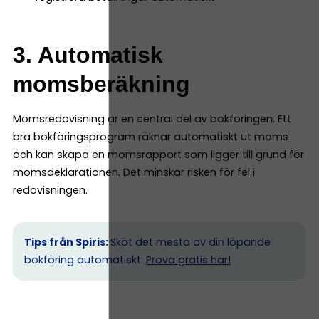
3. Automatisk
momsberäkning
Momsredovisning är en central del av bokföringen. Ett
bra bokföringsprogram räknar automatiskt ut moms
och kan skapa en momsrapport som ligger till grund för
momsdeklarationen. Det minskar risken för fel i
redovisningen.
Tips från Spiris:
Sköt det mesta av din löpande
bokföring automatiskt.
Prova gratis här!