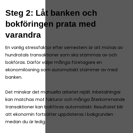
Steg 2: Låt banken och
bokföringen prata med
varandra
En vanlig stressfaktor efter semestern är att mötas av
hundratals transaktioner som ska stämmas av och
bokföras. Därför väljer många företagare en
ekonomilösning som automatiskt stämmer av med
banken.
Det minskar det manuella arbetet rejält. Inbetalningar
kan matchas mot fakturor och många återkommande
transaktioner kan bokföras automatiskt. Resultatet blir
att ekonomin fortsätter uppdateras i bakgrunden
medan du är ledig.