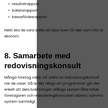
resultatrapport
balansrapport
kassaflödesrapport
Helst ska de vara enkla att läsa även för den som inte är
ekonom.
8. Samarbete med
redovisningskonsult
Många företag väljer att anlita en redovisningskonsult
när de växer. Då är det viktigt att programmet gör det
enkelt att dela bokföringen. Många system låter både
företagaren och redovisningskonsulten arbeta i samma
system samtidigt.