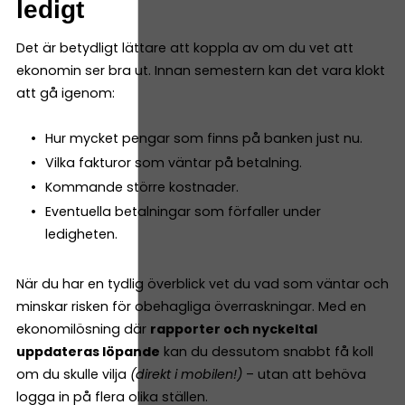
ledigt
Det är betydligt lättare att koppla av om du vet att
ekonomin ser bra ut. Innan semestern kan det vara klokt
att gå igenom:
Hur mycket pengar som finns på banken just nu.
Vilka fakturor som väntar på betalning.
Kommande större kostnader.
Eventuella betalningar som förfaller under
ledigheten.
När du har en tydlig överblick vet du vad som väntar och
minskar risken för obehagliga överraskningar. Med en
ekonomilösning där
rapporter och nyckeltal
uppdateras löpande
kan du dessutom snabbt få koll
om du skulle vilja
(direkt i mobilen!)
– utan att behöva
logga in på flera olika ställen.