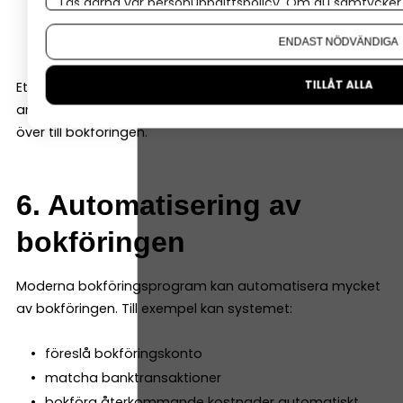
Läs gärna vår
personuppgiftspolicy
. Om du samtycker t
CRM-system
Om du vill ändra ditt val i efterhand hittar du den möjl
betalningslösningar
ENDAST NÖDVÄNDIGA
TILLÅT ALLA
Ett bra bokföringsprogram ska kunna integreras med
andra verktyg så att informationen automatiskt förs
över till bokföringen.
6. Automatisering av
bokföringen
Moderna bokföringsprogram kan automatisera mycket
av bokföringen. Till exempel kan systemet:
föreslå bokföringskonto
matcha banktransaktioner
bokföra återkommande kostnader automatiskt