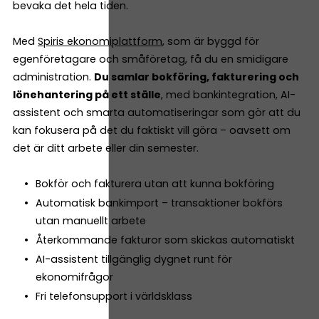
bevaka det hela tiden.
Med
Spiris ekonomiplattform
, som är byggd för
egenföretagare och småföretag, få du en smidigare
administration.
Du samlar bokföring, fakturering och
lönehantering på ett ställe
, med bankintegration, AI-
assistent och smarta automatiseringar som gör att du
kan fokusera på det du faktiskt vill göra – oavsett om
det är ditt arbete eller din semester.
Bokför och fakturera utan att kunna bokföring
Automatisk bankimport – transaktioner bokförs
utan manuellt arbete
Återkommande fakturor som skickas automatiskt
AI-assistent tillgänglig dygnet runt för
ekonomifrågor
Fri telefonsupport i världsklass