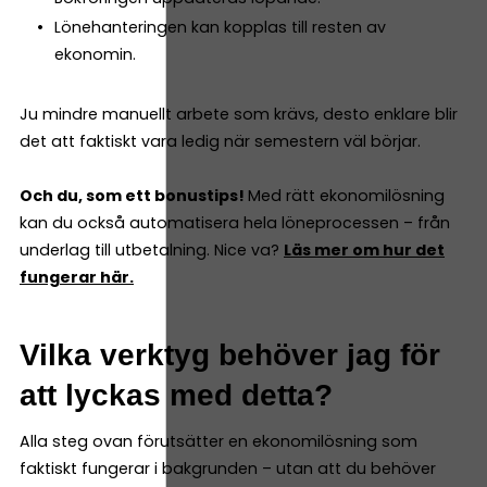
Lönehanteringen kan kopplas till resten av
ekonomin.
Ju mindre manuellt arbete som krävs, desto enklare blir
det att faktiskt vara ledig när semestern väl börjar.
Och du, som ett bonustips!
Med rätt ekonomilösning
kan du också automatisera hela löneprocessen – från
underlag till utbetalning. Nice va?
Läs mer om hur det
fungerar här.
Vilka verktyg behöver jag för
att lyckas med detta?
Alla steg ovan förutsätter en ekonomilösning som
faktiskt fungerar i bakgrunden – utan att du behöver