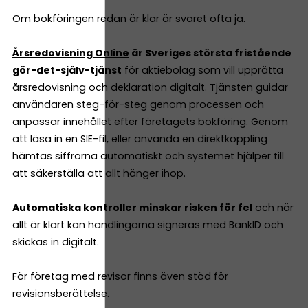
Om bokföringen redan är klar är svaret ofta ja.
Årsredovisning Online
är Sveriges största fristående
gör-det-själv-tjänst
för aktiebolag som vill upprätta
årsredovisning och deklaration digitalt. Tjänsten guidar
användaren steg-för-steg genom processen och
anpassar innehållet efter företagets bokföring. Genom
att läsa in en SIE-fil, eller använda en direktkoppling
hämtas siffrorna automatiskt och systemet hjälper till
att säkerställa att allt hänger ihop.
Automatiska kontroller minskar risken för fel
och när
allt är klart kan handlingarna signeras med BankID och
skickas in digitalt.
För företag med revisor finns även stöd för
revisionsberättelse.