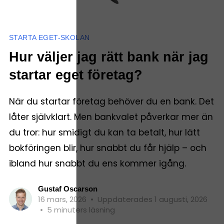
STARTA EGET-SKOLAN
Hur väljer jag rätt bank när jag
startar eget företag?
När du startar företag behöver du en bank. Det
låter självklart. Men bankvalet påverkar mer än
du tror: hur smidigt du kan ta betalt, hur lätt
bokföringen blir, hur snabbt du får hjälp – och
ibland hur snabbt du ens kommer igång.
Gustaf Oscarson
16 mars, 2026
•
Uppdaterades 1 augusti, 2026
•
5 minuters läsning