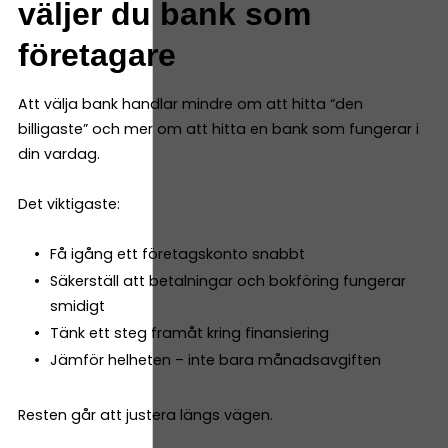
väljer du bank som
företagare
Att välja bank handlar mindre om att hitta “den
billigaste” och mer om att hitta en bank som fungerar i
din vardag.
Det viktigaste:
Få igång ett företagskonto snabbt
Säkerställ att betalningar och bokföring fungerar
smidigt
Tänk ett steg framåt kring finansiering
Jämför helheten – inte bara månadsavgiften
Resten går att justera längs vägen.