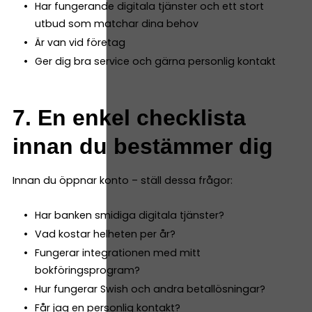
Har fungerande digitala tjänster och ett stort
utbud som matchar dina behov
Är van vid företag
Ger dig bra service och gärna personlig kontakt
7. En enkel checklista
innan du bestämmer dig
Innan du öppnar konto – ställ dessa frågor:
Har banken smidiga digitala tjänster?
Vad kostar helheten per år?
Fungerar integrationen med mitt
bokföringsprogram?
Hur fungerar Swish och andra betallösningar?
Får jag en personlig kontakt?