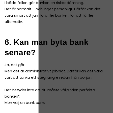
I båda fallen gör banken en riskbedömning.
Det är normalt – och inget personligt. Därför kan det
vara smart att jämföra fler banker, för att få fler
alternativ.
6. Kan man byta bank
senare?
Ja, det går.
Men det är administrativt jobbigt. Därför kan det vara
värt att tänka ett steg längre redan från början.
Det betyder inte att du måste välja “den perfekta
banken”.
Men välj en bank som: