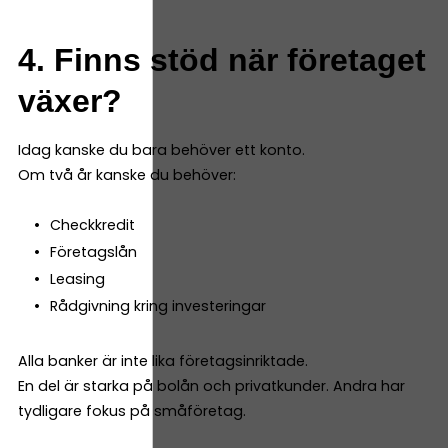
4. Finns stöd när företaget
växer?
Idag kanske du bara behöver ett konto.
Om två år kanske du behöver:
Checkkredit
Företagslån
Leasing
Rådgivning kring investeringar
Alla banker är inte lika företagsinriktade.
En del är starka på bolån och privatkunder. Andra har
tydligare fokus på småföretag.