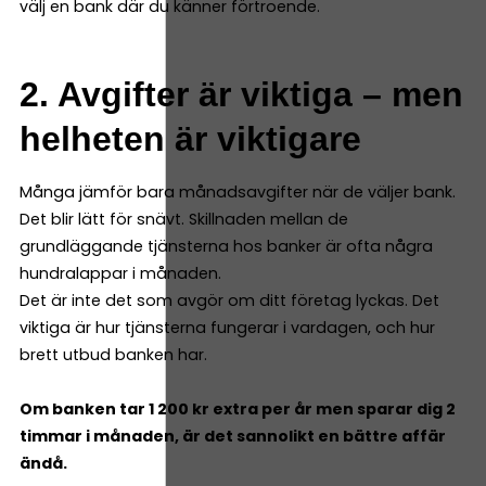
välj en bank där du känner förtroende.
2. Avgifter är viktiga – men
helheten är viktigare
Många jämför bara månadsavgifter när de väljer bank.
Det blir lätt för snävt. Skillnaden mellan de
grundläggande tjänsterna hos banker är ofta några
hundralappar i månaden.
Det är inte det som avgör om ditt företag lyckas. Det
viktiga är hur tjänsterna fungerar i vardagen, och hur
brett utbud banken har.
Om banken tar 1 200 kr extra per år men sparar dig 2
timmar i månaden, är det sannolikt en bättre affär
ändå.