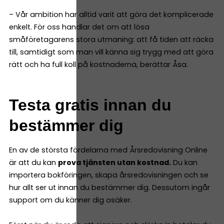
– Vår ambition har alltid varit att göra det komplicerade
enkelt. För oss handlar det om att lösa
småföretagarens stora utmaning: att få tiden att räcka
till, samtidigt som man vill känna sig trygg med att göra
rätt och ha full koll på kostnaderna, berättar Åsa.
Testa gratis innan du
bestämmer dig
En av de största fördelarna med Årsredovisning Online
är att du kan
prova tjänsten utan kostnad.
Du kan
importera bokföringen, skapa årsredovisningen och se
hur allt ser ut innan du bestämmer dig. Dessutom ingår
support om du känner dig osäker.