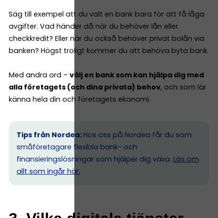
Säg till exempel att du valt en bank bara för att få låga
avgifter. Vad händer då när du behöver lån eller
checkkredit? Eller när du också behöver privat bolån via
banken? Högst troligt kommer du att behöva byta bank.
Med andra ord –
välj en bank som kan hjälpa dig med
alla företagets (och dina privata) behov
, och som lär
känna hela din och företagets ekonomi.
Tips från Nordea:
Hos oss på Nordea får du som
småföretagare flexibla bank- och
finansieringslösningar som hjälper dig växa.
Läs om
allt som ingår här.