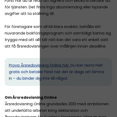
Först när du är redo att signera och skicka in betalar du
för tjänsten. Det finns inga abonnemang eller löpande
avgifter att ta ställning till.
För företagare som vill bli klara snabbt, behålla sitt
nuvarande bokföringsprogram och samtidigt känna sig
trygga med att allt blir rätt kan det vara ett enkelt sätt
att få årsredovisningen över mållinjen innan deadline.
Prova Årsredovisning Online här.
Du kan testa helt
gratis och betalar först när det är dags att lämna
in – du binder dig inte till något.
Om Årsredovisning Online
Årsredovisning Online grundades 2013 med ambitionen
att underlätta arbetet kring deklaration och
årsredovisningar för Sveriges företagare. Idag är över