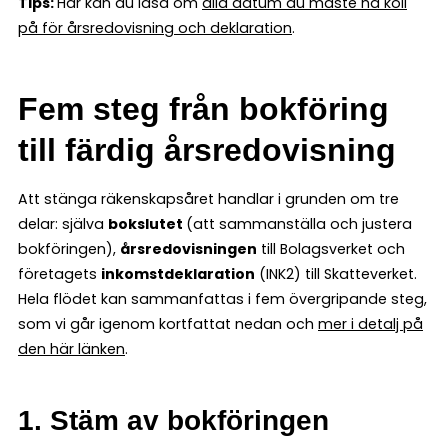
Tips:
Här kan du läsa om
alla datum du måste ha koll
på för årsredovisning och deklaration
.
Fem steg från bokföring
till färdig årsredovisning
Att stänga räkenskapsåret handlar i grunden om tre
delar: själva
bokslutet
(att sammanställa och justera
bokföringen),
årsredovisningen
till Bolagsverket och
företagets
inkomstdeklaration
(INK2) till Skatteverket.
Hela flödet kan sammanfattas i fem övergripande steg,
som vi går igenom kortfattat nedan och
mer i detalj på
den här länken
.
1. Stäm av bokföringen