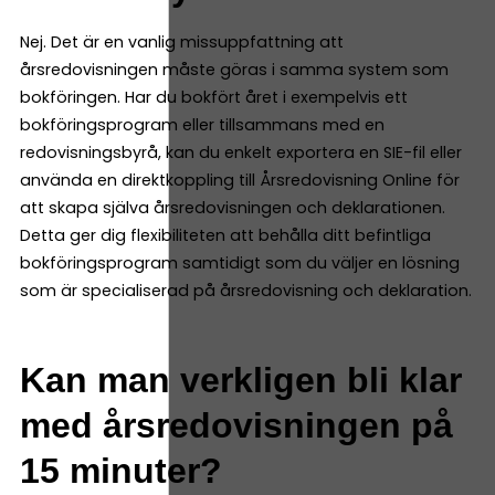
Nej. Det är en vanlig missuppfattning att
årsredovisningen måste göras i samma system som
bokföringen. Har du bokfört året i exempelvis ett
bokföringsprogram eller tillsammans med en
redovisningsbyrå, kan du enkelt exportera en SIE-fil eller
använda en direktkoppling till Årsredovisning Online för
att skapa själva årsredovisningen och deklarationen.
Detta ger dig flexibiliteten att behålla ditt befintliga
bokföringsprogram samtidigt som du väljer en lösning
som är specialiserad på årsredovisning och deklaration.
Kan man verkligen bli klar
med årsredovisningen på
15 minuter?