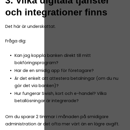
3. Vilka digitala tjänster
och integrationer finns
Det här är underskattat.
Fråga dig:
Kan jag koppla banken direkt till mitt
bokföringsprogram?
Har de en smidig app för företagare?
Är det enkelt att attestera betalningar (om du nu
gör det via banken)?
Hur fungerar Swish, kort och e-handel? Vilka
betallösningar är integrerade?
Om du sparar 2 timmar i månaden på smidigare
administration är det ofta mer värt än en lägre avgift.