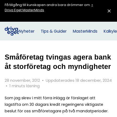
Få tillgång till kunskapen andra bara drömmer om.
»
Driva Eget MasterMinds
Nyheter
Tips & Guider
MasterMinds
Kalkyle
Småföretag tvingas agera bank
åt storföretag och myndigheter
28 november, 2012
•
Uppdaterades 18 december, 2024
•
1 minuts läsning
Som jag skrev i mitt förra inlägg är förslaget att
lagstifta om 30 dagars kredit regeringens viktigaste
beslut för oss småföretagare på två mandatperioder.