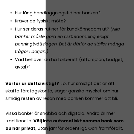
Hur lång handläggningstid har banken?
Kräver de fysiskt möte?
Hur ser deras rutiner för kundkännedom ut?
(Alla
banker måste göra en riskbedömning enligt
penningtvättslagen. Det är därför de ställer många
frågor i början.)
Vad behöver du ha förberett (affärsplan, budget,
avtal)?
Varför är detta viktigt?
Jo, hur smidigt det är att
skaffa företagskonto, säger ganska mycket om hur
smidig resten av resan med banken kommer att bli.
Vissa banker är snabba och digitala. Andra är mer
traditionella.
Välj inte automatiskt samma bank som
du har privat,
utan jämför ordentligt. Och framförallt,