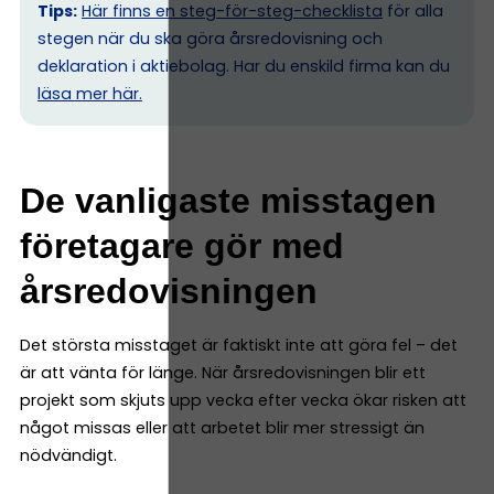
Tips:
Här finns en steg-för-steg-checklista
för alla
stegen när du ska göra årsredovisning och
deklaration i aktiebolag. Har du enskild firma kan du
l
äsa mer här.
De vanligaste misstagen
företagare gör med
årsredovisningen
Det största misstaget är faktiskt inte att göra fel – det
är att vänta för länge. När årsredovisningen blir ett
projekt som skjuts upp vecka efter vecka ökar risken att
något missas eller att arbetet blir mer stressigt än
nödvändigt.