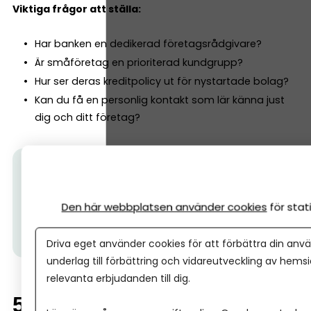
Viktiga frågor att ställa:
Har banken en dedikerad företagsrådgivare?
Är småföretag en prioriterad kundgrupp?
Hur ser deras kreditpolicy ut för nystartade bolag?
Kan du få en personlig kontakt som lär känna just
dig och ditt företag?
Tips från Nordea:
500 000 företagare har redan
valt Nordea. Välj en bank som förstår företagande
–
allt detta ingår.
(Ps. I
bland kan det vara skönt att ta
Den här webbplatsen använder cookies
för sta
ett möte med banken, hos Nordea kan alla företag
oavsett storlek boka ett personligt möte.)
Driva eget använder cookies för att förbättra din anvä
underlag till förbättring och vidareutveckling av hems
relevanta erbjudanden till dig.
5. Skillnad mellan enskild