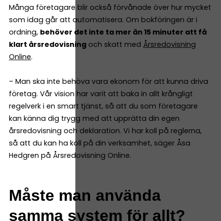
Många företagare blir också förvånade över hur mycket
som idag går att automatisera. Om bokföringen är i
ordning,
behöver det inte ta mer än 15 minuter att få
klart årsredovisning
och skatt med
Årsredovisning
Online
.
– Man ska inte behöva vara ekonom för att kunna driva
företag. Vår vision har varit att baka in allt krångligt
regelverk i en smart tjänst, så att du som företagare
kan känna dig trygg med att upprätta din egen
årsredovisning och deklaration. Vi har koll på reglerna,
så att du kan ha koll på din verksamhet, säger Åsa
Hedgren på Årsredovisning Online.
Måste man använda
samma system för allt?