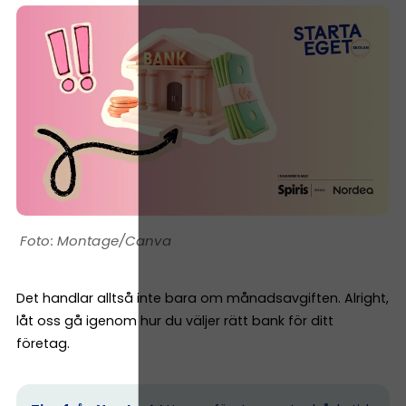
Montage/Canva
Det handlar alltså inte bara om månadsavgiften. Alright,
låt oss gå igenom hur du väljer rätt bank för ditt
företag.