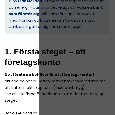
Tips från Nordea!
Att vara företagare tar både tid
och energi – därför är det viktigt att
välja en bank
som förstår dig
och som företaget kan växa
med. Här kan du läsa mer om
Nordeas smarta
banklösningar för dig som startar eget.
1. Första steget – ett
företagskonto
Det första du behöver är ett företagskonto.
I
aktiebolag har du redan haft kontakt med banken för
att sätta in aktiekapitalet (med bankintyg).
I en enskild firma är bankkontot ofta det första riktiga
steget.
Det du vill veta är: