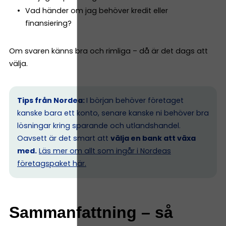
Vad händer om jag behöver kredit eller
finansiering?
Om svaren känns bra och rimliga – då är det dags att
välja.
Tips från Nordea:
I början behöver företaget
kanske bara ett konto, senare kanske ni behöver bra
lösningar kring sparande och utlandshandel.
Oavsett är det smart att
välja en bank att växa
med.
Läs mer om allt som ingår i Nordeas
företagspaket här.
Sammanfattning – så