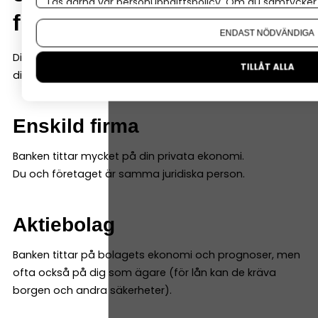
Läs gärna vår
personuppgiftspolicy
. Om du samtycker t
firma och aktiebolag
Om du vill ändra ditt val i efterhand hittar du den möjl
ENDAST NÖDVÄNDIGA
Ditt val av företagsform påverkar hur banken bedömer
TILLÅT ALLA
dig.
Enskild firma
Banken tittar mycket på din privata ekonomi.
Du och företaget är samma juridiska person.
Aktiebolag
Banken tittar på bolagets ekonomi och prognoser, men
ofta också på dig som ägare (för lån kan de kräva
borgen och andra säkerheter).