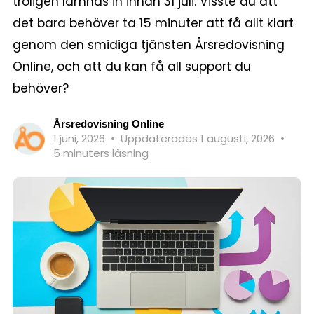
troligen lämnas in innan 31 juli. Visste du att
det bara behöver ta 15 minuter att få allt klart
genom den smidiga tjänsten Årsredovisning
Online, och att du kan få all support du
behöver?
Årsredovisning Online
1 juni, 2026
•
Uppdaterades 1 augusti, 2026
•
5 minuters läsning