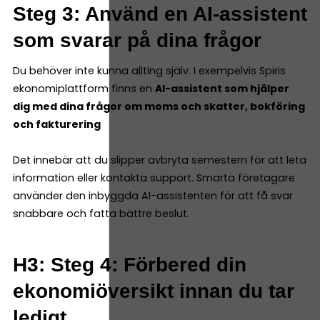
Steg 3: Använd en AI-assistent
som svarar på dina frågor
Du behöver inte kunna allting själv. I exempelvis Spiris
ekonomiplattform finns en
AI-assistent som hjälper
dig med dina frågor om moms och skatter, bokföring
och fakturering
Det innebär att du slipper avbryta semestern för att leta
information eller kontakta support. Smarta företagare
använder den inbyggda AI-assistenten för att få svar
snabbare och fatta bättre beslut.
H3: Steg 4: Förbered din
ekonomiöversikt innan du tar
ledigt