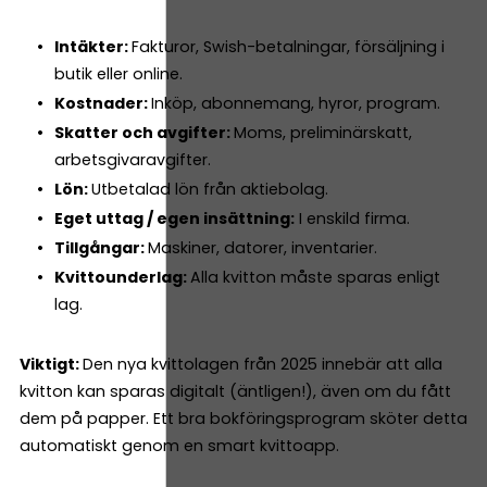
Intäkter:
Fakturor, Swish-betalningar, försäljning i
butik eller online.
Kostnader:
Inköp, abonnemang, hyror, program.
Skatter och avgifter:
Moms, preliminärskatt,
arbetsgivaravgifter.
Lön:
Utbetalad lön från aktiebolag.
Eget uttag / egen insättning:
I enskild firma.
Tillgångar:
Maskiner, datorer, inventarier.
Kvittounderlag:
Alla kvitton måste sparas enligt
lag.
Viktigt:
Den nya kvittolagen från 2025 innebär att alla
kvitton kan sparas digitalt (äntligen!), även om du fått
dem på papper. Ett bra bokföringsprogram sköter detta
automatiskt genom en smart kvittoapp.