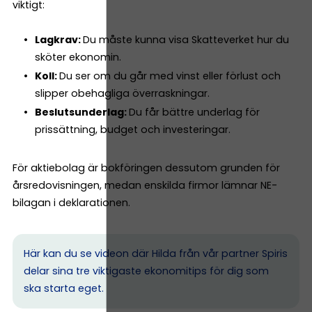
viktigt:
Lagkrav:
Du måste kunna visa Skatteverket hur du
sköter ekonomin.
Koll:
Du ser om du går med vinst eller förlust och
slipper obehagliga överraskningar.
Beslutsunderlag:
Du får bättre underlag för
prissättning, budget och investeringar.
För aktiebolag är bokföringen dessutom grunden för
årsredovisningen, medan enskilda firmor lämnar NE-
bilagan i deklarationen.
Här kan du se videon där Hilda från vår partner Spiris
delar sina tre viktigaste ekonomitips för dig som
ska starta eget.