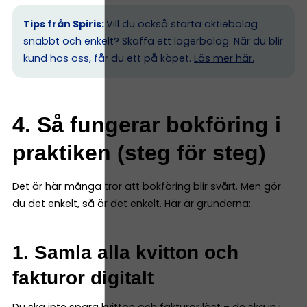
Tips från Spiris:
Vill du också starta aktiebolag
snabbt och enkelt? Skaffa ett lagerbolag. När du blir
kund hos oss, får du ett på köpet.
Läs mer här.
4. Så fungerar bokföring i
praktiken (steg för steg)
Det är här många tror att bokföring blir svårt. Men gör
du det enkelt, så är det enkelt. Här är grunderna:
1. Samla alla kvitton och
fakturor digitalt