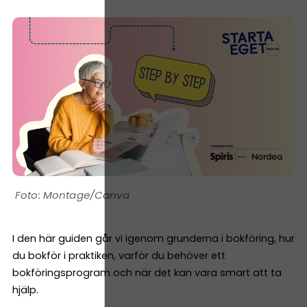
Montage/Canva
I den här guiden går vi igenom grunderna i bokföring, hur
du bokför i praktiken, varför du behöver ett
bokföringsprogram och när det kan vara smart att ta
hjälp.