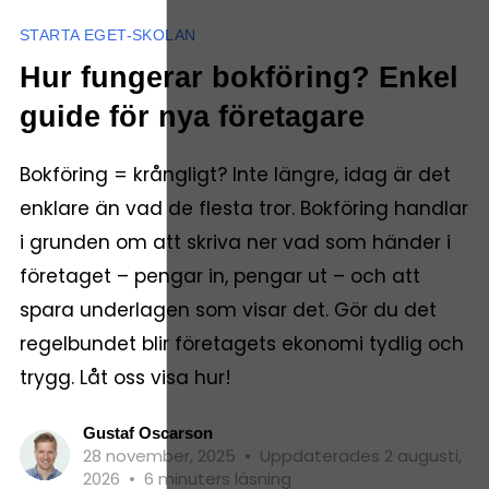
STARTA EGET-SKOLAN
Hur fungerar bokföring? Enkel
guide för nya företagare
Bokföring = krångligt? Inte längre, idag är det
enklare än vad de flesta tror. Bokföring handlar
i grunden om att skriva ner vad som händer i
företaget – pengar in, pengar ut – och att
spara underlagen som visar det. Gör du det
regelbundet blir företagets ekonomi tydlig och
trygg. Låt oss visa hur!
Gustaf Oscarson
28 november, 2025
•
Uppdaterades 2 augusti,
2026
•
6 minuters läsning