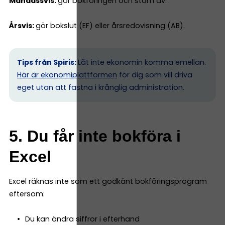
Månadssvis:
gör bokföringen och stäm av.
Årsvis:
gör bokslut (EF) eller årsredovisning (AB).
Tips från Spiris:
Låt inte ekonomin komma emellan.
Här är ekonomiplattformen
för dig som vill driva
eget utan att fastna i krånglig administration.
5. Du får inte bokföra i
Excel
Excel räknas inte som ett godkänt bokföringsprogram
eftersom:
Du kan ändra siffror i efterhand