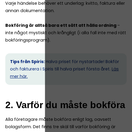
Varje händelse behöver ett underlag: kvitto, faktura eller
annan dokumentation.
Bokföring är alltså bara ett sätt att hålla ordning
–
inte något mystiskt och krångligt (i alla fall inte med rätt
bokföringsprogram).
Tips från Spiris:
Halva priset för nystartade! Bokför
och fakturera i Spiris till halva priset första året.
Läs
mer här.
2. Varför du måste bokföra
Alla företagare måste bokföra enligt lag, oavsett
bolagsform. Det finns tre skäl till varför bokföring är