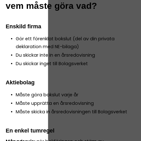
vem måste göra vad?
Enskild firma
Gör ett förenklat bokslut (del av din privata
deklaration med NE-bilaga)
Du skickar inte in en årsredovisning
Du skickar inget till Bolagsverket
Aktiebolag
Måste göra bokslut varje år
Måste upprätta en årsredovisning
Måste skicka in årsredovisningen till Bolagsverket
En enkel tumregel