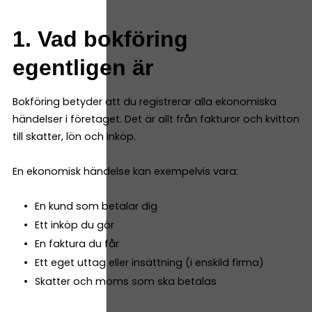
1. Vad bokföring
egentligen är
Bokföring betyder att du registrerar alla ekonomiska
händelser i företaget. Det är allt från fakturor och kvitton
till skatter, lön och inköp.
En ekonomisk händelse kan exempelvis vara:
En kund som betalar dig
Ett inköp du gör
En faktura du får
Ett eget uttag eller insättning (i enskild firma)
Skatter och moms som ska betalas