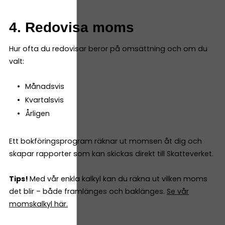
4. Redovisa moms
Hur ofta du redovisar beror på omsättning och om du
valt:
Månadsvis
Kvartalsvis
Årligen
Ett bokföringsprogram räknar ut momsen åt dig och
skapar rapporter som kan skickas direkt till Skatteverket.
Tips!
Med vår enkla kalkyl kan du räkna ut vilken moms
det blir – både framlänges och baklänges.
Se vår
momskalkyl här.