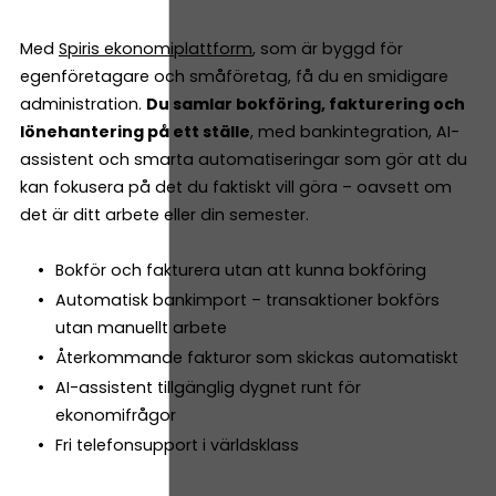
Med
Spiris ekonomiplattform
, som är byggd för
egenföretagare och småföretag, få du en smidigare
administration.
Du samlar bokföring, fakturering och
lönehantering på ett ställe
, med bankintegration, AI-
assistent och smarta automatiseringar som gör att du
kan fokusera på det du faktiskt vill göra – oavsett om
det är ditt arbete eller din semester.
Bokför och fakturera utan att kunna bokföring
Automatisk bankimport – transaktioner bokförs
utan manuellt arbete
Återkommande fakturor som skickas automatiskt
AI-assistent tillgänglig dygnet runt för
ekonomifrågor
Fri telefonsupport i världsklass