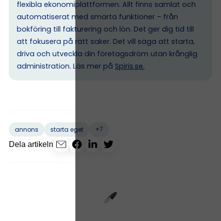
flexibla ekonomiplattformen. Allt finns samlat och
automatiserat med smarta funktioner – från
bokföring till fakturering och lön. Det ger dig tid till
att fokusera på rätt saker. Det vill säga att starta,
driva och utveckla din företagsdröm utan krånglig
administration. Läs mer på
Spiris.se
.
+7
annons
starta eget
Dela artikeln