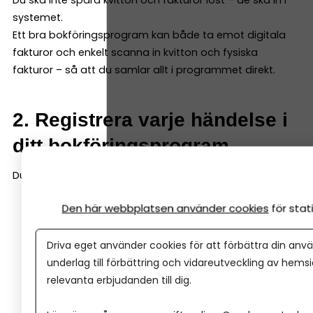
Du ska inte spara kvitton och fakturor löst – de ska in i
systemet.
Ett bra bokföringsprogram kan både ta emot digitala
fakturor och enkelt scanna in kvitton och fysiska
fakturor – så att du samlar allt i programmet direkt.
2. Registrera varje händelse i
ditt bokföringsprogram
Du bokför en händelse genom att ange:
Den här webbplatsen använder cookies
för sta
Vad som hänt
Belopp
Driva eget använder cookies för att förbättra din anvä
Datum
underlag till förbättring och vidareutveckling av hems
Underlag
relevanta erbjudanden till dig.
Konto (programmen hjälper dig välja rätt)