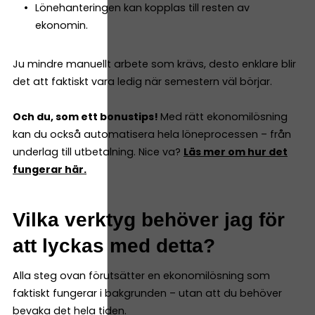
Lönehanteringen kan kopplas till resten av
ekonomin.
Ju mindre manuellt arbete som krävs, desto enklare blir
det att faktiskt vara ledig när semestern väl börjar.
Och du, som ett bonustips!
Med rätt ekonomilösning
kan du också automatisera hela löneprocessen – från
underlag till utbetalning. Nice va?
Läs mer om hur det
fungerar här.
Vilka verktyg behöver jag för
att lyckas med detta?
Alla steg ovan förutsätter en ekonomilösning som
faktiskt fungerar i bakgrunden – utan att du behöver
bevaka det hela tiden.