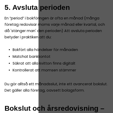
5. Avsluta perioden
En “period” i bokföringen är ofta en månad (många
företag redovisar moms varje månad eller kvartal, och
då 'stänger man' den perioden) Att avsluta perioden
betyder i praktiken att du:
Bokfört alla händelser för månaden
Matchat bankkontot
Säkrat att alla kvitton finns digitalt
Kontrollerat att momsen stämmer
Du gör alltså ett månadsslut, inte ett avancerat bokslut.
Det gäller alla företag, oavsett bolagsform.
Bokslut och årsredovisning –