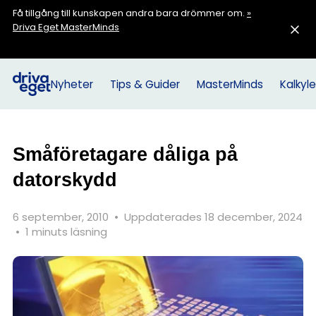
Få tillgång till kunskapen andra bara drömmer om.
»
Driva Eget MasterMinds
Nyheter
Tips & Guider
MasterMinds
Kalkyle
Småföretagare dåliga på
datorskydd
6 september, 2010
•
Uppdaterades 18 december, 2024
•
1 minuts läsning