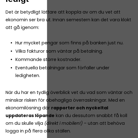
Det är betydligt lättare att koppla av om du vet att
ekonomin ser bra ut. Innan semestern kan det vara klokt
att gå igenom:
Hur mycket pengar som finns på banken just nu.
Vilka fakturor som väntar på betalning.
Kommande större kostnader.
Eventuella betalningar som förfaller under
ledigheten.
När du har en tydlig överblick vet du vad som väntar och
minskar risken för obehagliga överraskningar. Med en
ekonomilösning där
rapporter och nyckeltal
uppdateras löpande
kan du dessutom snabbt få koll
om du skulle vilja
(direkt i mobilen!)
– utan att behöva
logga in på flera olika ställen.