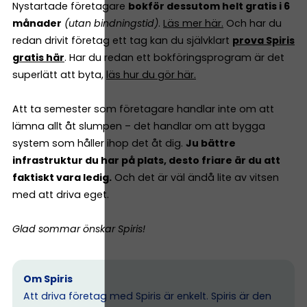
Nystartade företagare
bokför dessutom helt gratis i 6
månader
(utan bindningstid)
.
Läs mer här.
Och har du
redan drivit företag ett tag kan du självklart
prova Spiris
gratis här
. Har du redan ett bokföringsprogram är det
superlätt att byta,
läs hur du gör här.
Att ta semester som företagare handlar inte om att
lämna allt åt slumpen – det handlar om att bygga
system som håller ihop det åt dig.
Ju bättre
infrastruktur du har på plats, desto friare är du att
faktiskt vara ledig.
Och det är väl ändå lite av vitsen
med att driva eget.
Glad sommar önskar Spiris!
Om Spiris
Att driva företag med Spiris är enkelt. Spiris är den