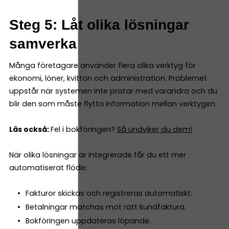
Steg 5: Låt olika lösningar
samverka
Många företagare använder flera olika verktyg för
ekonomi, löner, kvitton och administration. Problemet
uppstår när systemen inte pratar med varandra och du
blir den som måste flytta information mellan verktygen.
Läs också:
Fel i bokföringen?
Så undviker du dem!
När olika lösningar är integrerade får du ett mer
automatiserat flöde:
Fakturor skickas och registreras automatiskt.
Betalningar matchas mot rätt kundfaktura.
Bokföringen uppdateras löpande.