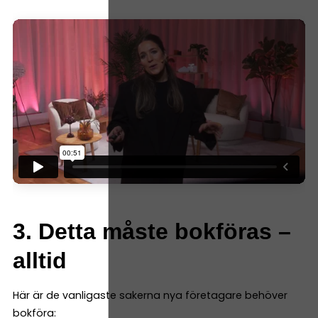
3. Detta måste bokföras –
alltid
Här är de vanligaste sakerna nya företagare behöver
bokföra: