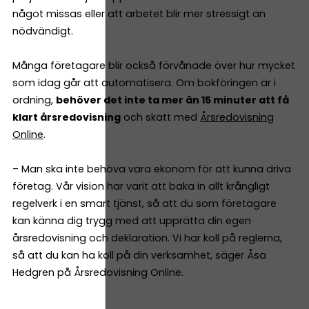
något missas eller att arbetet blir mer stressigt än
nödvändigt.
Många företagare blir också förvånade över hur mycket
som idag går att automatisera. Om bokföringen är i
ordning,
behöver det inte ta mer än 15 minuter att få
klart årsredovisning
och skatt med
Årsredovisning
Online
.
– Man ska inte behöva vara ekonom för att kunna driva
företag. Vår vision har varit att baka in allt krångligt
regelverk i en smart tjänst, så att du som företagare
kan känna dig trygg med att upprätta din egen
årsredovisning och deklaration. Vi har koll på reglerna,
så att du kan ha koll på din verksamhet, säger Åsa
Hedgren på Årsredovisning Online.