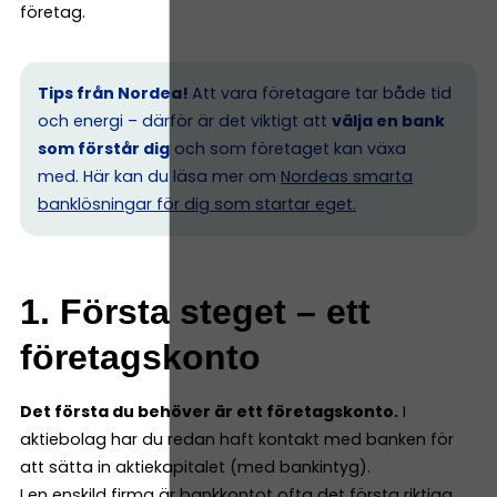
företag.
Tips från Nordea!
Att vara företagare tar både tid
och energi – därför är det viktigt att
välja en bank
som förstår dig
och som företaget kan växa
med. Här kan du läsa mer om
Nordeas smarta
banklösningar för dig som startar eget.
1. Första steget – ett
företagskonto
Det första du behöver är ett företagskonto.
I
aktiebolag har du redan haft kontakt med banken för
att sätta in aktiekapitalet (med bankintyg).
I en enskild firma är bankkontot ofta det första riktiga