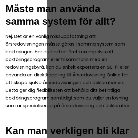
Måste man använda
samma system för allt?
Nej. Det är en vanlig missuppfattning att
årsredovisningen måste göras i samma system som
bokföringen. Har du bokfört året i exempelvis ett
bokföringsprogram eller tillsammans med en
redovisningsbyrå, kan du enkelt exportera en SIE-fil eller
använda en direktkoppling till Årsredovisning Online för
att skapa själva årsredovisningen och deklarationen.
Detta ger dig flexibiliteten att behålla ditt befintliga
bokföringsprogram samtidigt som du väljer en lösning
som är specialiserad på årsredovisning och deklaration.
Kan man verkligen bli klar