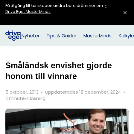
Få tillgång till kunskapen andra bara drömmer om.
»
Driva Eget MasterMinds
Nyheter
Tips & Guider
MasterMinds
Kalkyle
Småländsk envishet gjorde
honom till vinnare
5 oktober, 2013
•
Uppdaterades 18 december, 2024
•
2 minuters läsning