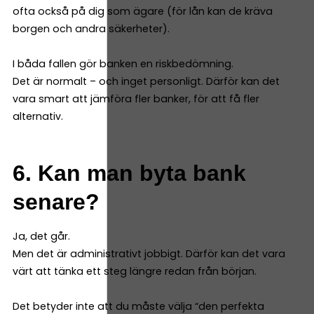
ofta också på dig som ägare (för lån kan de kräva
borgen och andra säkerheter).
I båda fallen gör banken en riskbedömning.
Det är normalt – och inget personligt. Därför kan det
vara smart att jämföra fler banker, för att få fler
alternativ.
6. Kan man byta bank
senare?
Ja, det går.
Men det är administrativt jobbigt. Därför kan det vara
värt att tänka ett steg längre redan från början.
Det betyder inte att du måste välja “den perfekta