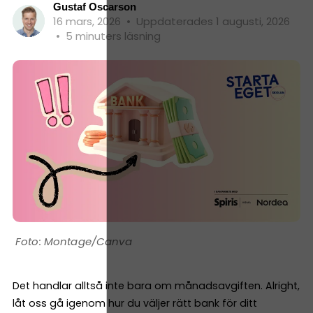
Gustaf Oscarson
16 mars, 2026
•
Uppdaterades 1 augusti, 2026
•
5 minuters läsning
Montage/Canva
Det handlar alltså inte bara om månadsavgiften. Alright,
låt oss gå igenom hur du väljer rätt bank för ditt