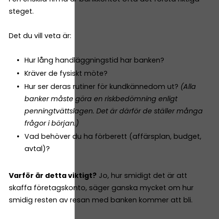
steget.
Det du vill veta är:
Hur lång handläggningstid har banken?
Kräver de fysiskt möte?
Hur ser deras rutiner för kundkännedom ut?
(Alla
banker måste göra en riskbedömning enligt
penningtvättslagen. Det är därför de ställer många
frågor i början.)
Vad behöver du ha förberett (affärsplan, budget,
avtal)?
Varför är detta viktigt?
Jo, hur smidigt det är att
skaffa företagskonto, säger ganska mycket om hur
smidig resten av resan med banken kommer att bli.