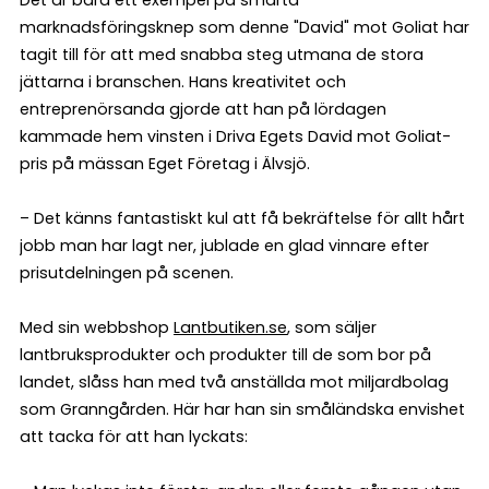
Det är bara ett exempel på smarta
marknadsföringsknep som denne "David" mot Goliat har
tagit till för att med snabba steg utmana de stora
jättarna i branschen. Hans kreativitet och
entreprenörsanda gjorde att han på lördagen
kammade hem vinsten i Driva Egets David mot Goliat-
pris på mässan Eget Företag i Älvsjö.
– Det känns fantastiskt kul att få bekräftelse för allt hårt
jobb man har lagt ner, jublade en glad vinnare efter
prisutdelningen på scenen.
Med sin webbshop
Lantbutiken.se
, som säljer
lantbruksprodukter och produkter till de som bor på
landet, slåss han med två anställda mot miljardbolag
som Granngården. Här har han sin småländska envishet
att tacka för att han lyckats: