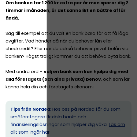
Om banken tar 1 200 kr extra per år men sparar dig 2
timmar i månaden, är det sannolikt en bättre affär
ändå.
Säg till exempel att du valt en bank bara för att få låga
avgifter. Vad händer då när du behöver lån eller
checkkredit? Eller när du också behöver privat bolån via
banken? Högst troligt kommer du att behöva byta bank.
Med andra ord –
välj en bank som kan hjälpa dig med
alla företagets (och dina privata) behov
, och som lär
känna hela din och företagets ekonomi.
Tips från Nordea:
Hos oss på Nordea får du som
småföretagare flexibla bank- och
finansieringslösningar som hjälper dig växa.
Läs om
allt som ingår här.