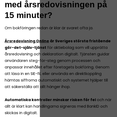
med årsredovisningen på
15 minuter?
Om bokföringen redan är klar är svaret ofta ja.
Årsredovisning Online
är Sveriges största fristående
gör-det-själv-tjänst
för aktiebolag som vill upprätta
årsredovisning och deklaration digitalt. Tjänsten guidar
användaren steg-för-steg genom processen och
anpassar innehållet efter företagets bokföring. Genom
att läsa in en SIE-fil, eller använda en direktkoppling
hämtas siffrorna automatiskt och systemet hjälper till
att säkerställa att allt hänger ihop.
Automatiska kontroller minskar risken för fel
och när
allt är klart kan handlingarna signeras med BankID och
skickas in digitalt.