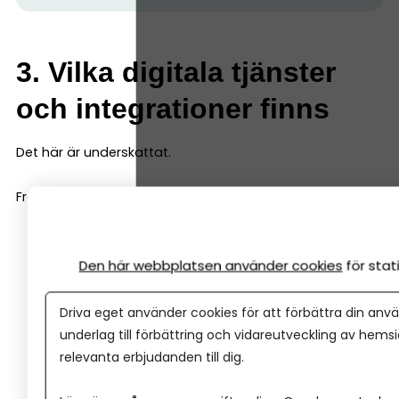
3. Vilka digitala tjänster
och integrationer finns
Det här är underskattat.
Fråga dig:
Kan jag koppla banken direkt till mitt
bokföringsprogram?
Den här webbplatsen använder cookies
för sta
Har de en smidig app för företagare?
Är det enkelt att attestera betalningar (om du nu
Driva eget använder cookies för att förbättra din anvä
gör det via banken)?
underlag till förbättring och vidareutveckling av hems
relevanta erbjudanden till dig.
Hur fungerar Swish, kort och e-handel? Vilka
betallösningar är integrerade?