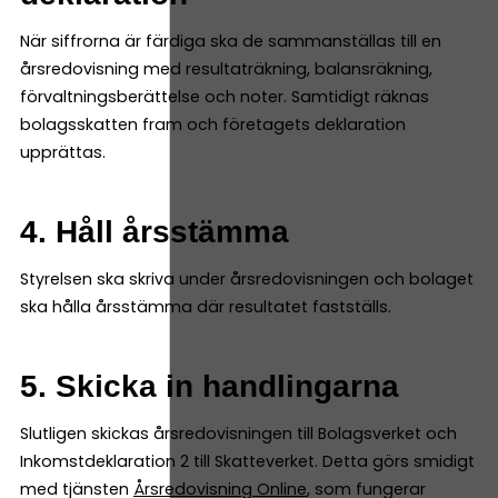
När siffrorna är färdiga ska de sammanställas till en
årsredovisning med resultaträkning, balansräkning,
förvaltningsberättelse och noter. Samtidigt räknas
bolagsskatten fram och företagets deklaration
upprättas.
4. Håll årsstämma
Styrelsen ska skriva under årsredovisningen och bolaget
ska hålla årsstämma där resultatet fastställs.
5. Skicka in handlingarna
Slutligen skickas årsredovisningen till Bolagsverket och
Inkomstdeklaration 2 till Skatteverket. Detta görs smidigt
med tjänsten
Årsredovisning Online
, som fungerar