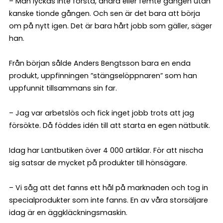
– Man lyckas inte första, andra eller femte gången utan
kanske tionde gången. Och sen är det bara att börja
om på nytt igen. Det är bara hårt jobb som gäller, säger
han.
Från början sålde Anders Bengtsson bara en enda
produkt, uppfinningen ”stängselöppnaren” som han
uppfunnit tillsammans sin far.
– Jag var arbetslös och fick inget jobb trots att jag
försökte. Då föddes idén till att starta en egen nätbutik.
Idag har Lantbutiken över 4 000 artiklar. För att nischa
sig satsar de mycket på produkter till hönsägare.
– Vi såg att det fanns ett hål på marknaden och tog in
specialprodukter som inte fanns. En av våra storsäljare
idag är en äggkläckningsmaskin.