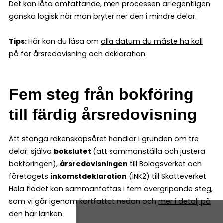
Det kan låta omfattande, men processen är egentligen
ganska logisk när man bryter ner den i mindre delar.
Tips:
Här kan du läsa om
alla datum du måste ha koll
på för årsredovisning och deklaration
.
Fem steg från bokföring
till färdig årsredovisning
Att stänga räkenskapsåret handlar i grunden om tre
delar: själva
bokslutet
(att sammanställa och justera
bokföringen),
årsredovisningen
till Bolagsverket och
företagets
inkomstdeklaration
(INK2) till Skatteverket.
Hela flödet kan sammanfattas i fem övergripande steg,
som vi går igenom kortfattat nedan och
mer i detalj på
den här länken
.