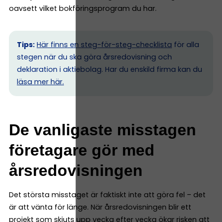
oavsett vilket bokföringsprogram du har.
Tips:
Här finns en steg-för-steg-checklista
för alla
stegen när du ska göra årsredovisning och
deklaration i aktiebolag. Har du enskild firma kan du
l
äsa mer här.
De vanligaste misstagen
företagare gör med
årsredovisningen
Det största misstaget är faktiskt inte att göra fel – det
är att vänta för länge. När årsredovisningen blir ett
projekt som skjuts upp vecka efter vecka ökar risken att