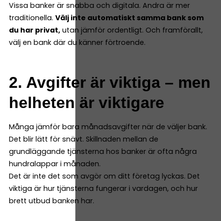
Vissa banker är snabba och digitala. Andra är mer
traditionella.
Välj inte automatiskt samma bank som
du har privat,
utan jämför ordentligt. Och framförallt,
välj en bank där du känner förtroende.
2. Avgifter är viktiga – men
helheten är viktigare
Många jämför bara månadsavgifter när de väljer bank.
Det blir lätt för snävt. Skillnaden mellan de
grundläggande tjänsterna hos banker är ofta några
hundralappar i månaden.
Det är inte det som avgör om ditt företag lyckas. Det
viktiga är hur tjänsterna fungerar i vardagen, och hur
brett utbud banken har.