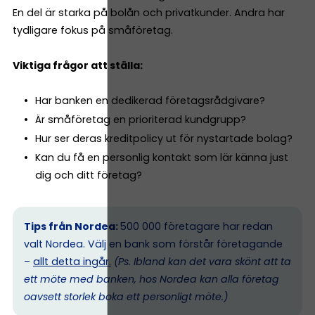
En del är starka på bolån och privatkunder. Andra har
tydligare fokus på småföretag.
Viktiga frågor att ställa:
Har banken en dedikerad företagsrådgivare?
Är småföretag en prioriterad kundgrupp?
Hur ser deras kreditpolicy ut för nystartade bolag?
Kan du få en personlig kontakt som lär känna just
dig och ditt företag?
Tips från Nordea:
500 000 företagare har redan
valt Nordea. Välj en bank som förstår företagande
–
allt detta ingår.
(Ps. I
bland kan det vara skönt att ta
ett möte med banken, hos Nordea kan alla företag
oavsett storlek boka ett personligt möte.)