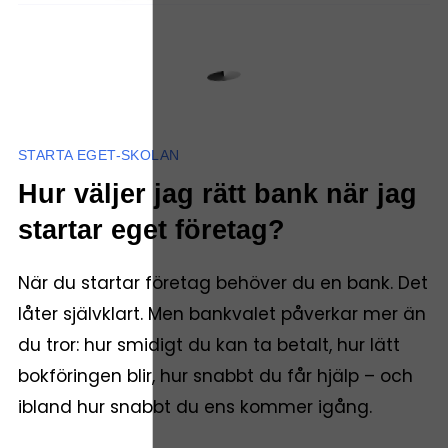
STARTA EGET-SKOLAN
Hur väljer jag rätt bank när jag
startar eget företag?
När du startar företag behöver du en bank. Det
låter självklart. Men bankvalet påverkar mer än
du tror: hur smidigt du kan ta betalt, hur lätt
bokföringen blir, hur snabbt du får hjälp – och
ibland hur snabbt du ens kommer igång.