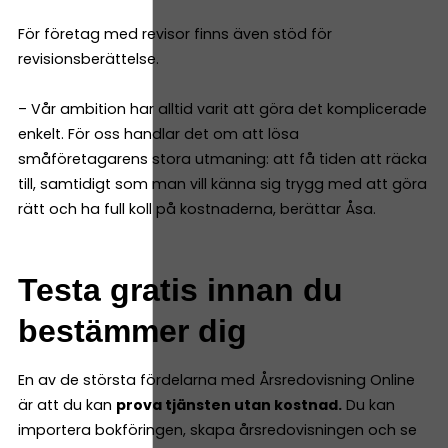
För företag med revisor finns även stöd för
revisionsberättelse.
– Vår ambition har alltid varit att göra det komplicerade
enkelt. För oss handlar det om att lösa
småföretagarens stora utmaning: att få tiden att räcka
till, samtidigt som man vill känna sig trygg med att göra
rätt och ha full koll på kostnaderna, berättar Åsa.
Testa gratis innan du
bestämmer dig
En av de största fördelarna med Årsredovisning Online
är att du kan
prova tjänsten utan kostnad.
Du kan
importera bokföringen, skapa årsredovisningen och se