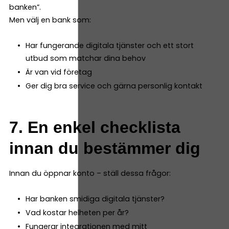
banken”.
Men välj en bank som:
Har fungerande digitala tjänster och ett stort
utbud som matchar dina behov
Är van vid företag
Ger dig bra service och gärna personlig kontakt
7. En enkel checklista
innan du bestämmer dig
Innan du öppnar konto – ställ dessa frågor:
Har banken smidiga digitala tjänster?
Vad kostar helheten per år?
Fungerar integrationen med mitt