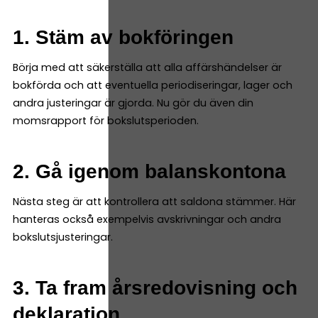
1. Stäm av bokföringen
Börja med att säkerställa att alla affärshändelser är
bokförda och att eventuella periodiseringar, lager och
andra justeringar är gjorda. Nu gör du även din
momsrapport för bokslutsperioden.
2. Gå igenom balanskontona
Nästa steg är att kontrollera att saldona stämmer. Här
hanteras också exempelvis avskrivningar och andra
bokslutsjusteringar.
3. Ta fram årsredovisning och
deklaration