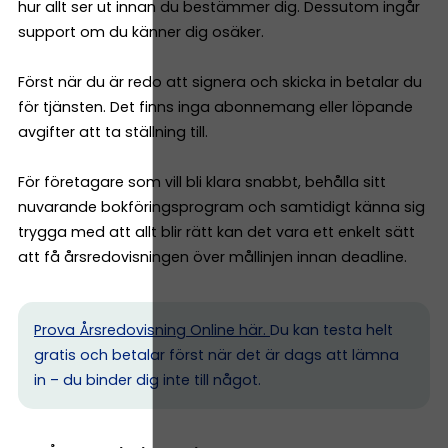
hur allt ser ut innan du bestämmer dig. Dessutom ingår
support om du känner dig osäker.
Först när du är redo att signera och skicka in betalar du
för tjänsten. Det finns inga abonnemang eller löpande
avgifter att ta ställning till.
För företagare som vill bli klara snabbt, behålla sitt
nuvarande bokföringsprogram och samtidigt känna sig
trygga med att allt blir rätt kan det vara ett enkelt sätt
att få årsredovisningen över mållinjen innan deadline.
Prova Årsredovisning Online här.
Du kan testa helt
gratis och betalar först när det är dags att lämna
in – du binder dig inte till något.