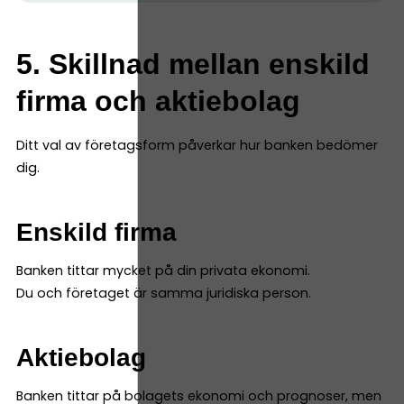
5. Skillnad mellan enskild
firma och aktiebolag
Ditt val av företagsform påverkar hur banken bedömer
dig.
Enskild firma
Banken tittar mycket på din privata ekonomi.
Du och företaget är samma juridiska person.
Aktiebolag
Banken tittar på bolagets ekonomi och prognoser, men