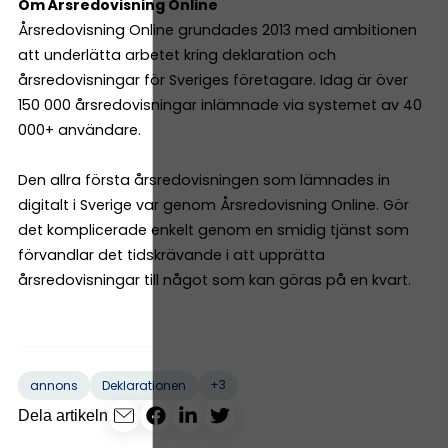
Om Årsredovisning Online
Årsredovisning Online grundades 2013 med ambitionen
att underlätta arbetet kring deklaration och
årsredovisningar för Sveriges företagare. Idag är över
150 000 årsredovisningar inlämnade via systemet av 40
000+ användare.
Den allra första årsredovisningen som lämnades in
digitalt i Sverige var genom Årsredovisning Online. Gör
det komplicerade enkelt genom en smidig tjänst som
förvandlar det tidskrävande i att upprätta
årsredovisningar till något som kan göras på en kvart.
+3
annons
Deklarationen
Dela artikeln