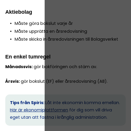
Aktiebolag
Måste göra bokslut varje år
Måste upprätta en årsredovisning
Måste skicka in årsredovisningen till Bolagsverket
En enkel tumregel
Månadssvis:
gör bokföringen och stäm av.
Årsvis:
gör bokslut (EF) eller årsredovisning (AB).
Tips från Spiris:
Låt inte ekonomin komma emellan.
Här är ekonomiplattformen
för dig som vill driva
eget utan att fastna i krånglig administration.