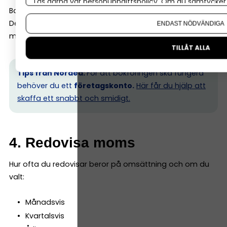
Läs gärna vår
personuppgiftspolicy
. Om du samtycker t
Bankhändelser måste stämma med bokföringen.
Om du vill ändra ditt val i efterhand hittar du den möjl
De flesta program har bankkoppling som gör
ENDAST NÖDVÄNDIGA
matchningen enkel.
TILLÅT ALLA
Tips från Nordea:
För att bokföringen ska fungera
behöver du ett
företagskonto.
Här får du hjälp att
skaffa ett snabbt och smidigt.
4. Redovisa moms
Hur ofta du redovisar beror på omsättning och om du
valt:
Månadsvis
Kvartalsvis