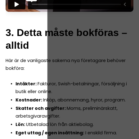
3. Detta måste bokföras –
alltid
Här är de vanligaste sakerna nya företagare behöver
bokföra:
Intäkter:
Fakturor, Swish-betalningar, försäljning i
butik eller online.
Kostnader:
Inköp, abonnemang, hyror, program.
Skatter och avgifter:
Moms, preliminärskatt,
arbetsgivaravgifter.
Lön:
Utbetalad lön från aktiebolag.
Eget uttag / egen insättning:
I enskild firma.