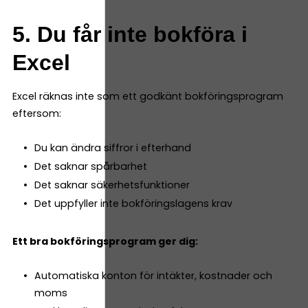
5. Du får inte bokföra i
Excel
Excel räknas inte som ett godkänt bokföringsprogram
eftersom:
Du kan ändra siffror i efterhand
Det saknar spårbarhet
Det saknar säkerhetsfunktioner
Det uppfyller inte bokföringslagens krav
Ett bra bokföringsprogram ger dig:
Automatiska konton för intäkter, kostnader och
moms