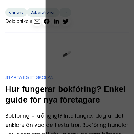
+3
annons
Deklarationen
Dela artikeln
STARTA EGET-SKOLAN
Hur fungerar bokföring? Enkel
guide för nya företagare
Bokföring = krångligt? Inte längre, idag är det
enklare än vad de flesta tror. Bokföring handlar