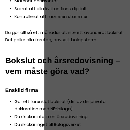
Matchat bankkontot
Säkrat att alla kvitton finns digitalt
Kontrollerat att momsen stämmer
Du gör alltså ett månadsslut, inte ett avancerat bokslut.
Det gäller alla företag, oavsett bolagsform.
Bokslut och årsredovisning –
vem måste göra vad?
Enskild firma
Gör ett förenklat bokslut (del av din privata
deklaration med NE-bilaga)
Du skickar inte in en årsredovisning
Du skickar inget till Bolagsverket