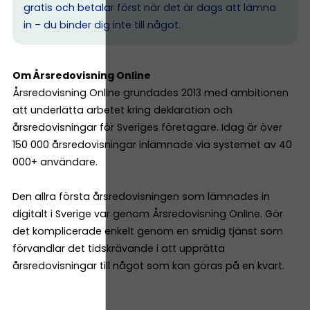
gratis och betalar först när det är dags att lämna
in – du binder dig inte till något.
Om Årsredovisning Online
Årsredovisning Online grundades 2013 med ambitionen
att underlätta arbetet kring deklaration och
årsredovisningar för Sveriges företagare. Idag är över
150 000 årsredovisningar inlämnade via systemet av 40
000+ användare.
Den allra första årsredovisningen som lämnades in
digitalt i Sverige var genom Årsredovisning Online. Gör
det komplicerade enkelt genom en smidig tjänst som
förvandlar det tidskrävande i att upprätta
årsredovisningar till något som kan göras på en kvart.