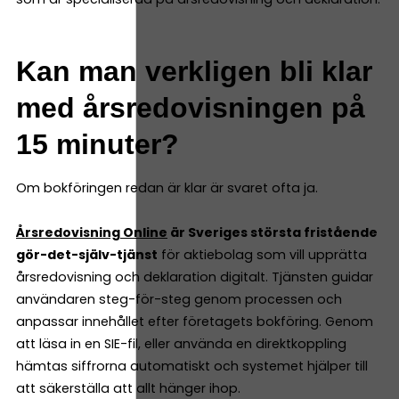
Kan man verkligen bli klar
med årsredovisningen på
15 minuter?
Om bokföringen redan är klar är svaret ofta ja.
Årsredovisning Online
är Sveriges största fristående
gör-det-själv-tjänst
för aktiebolag som vill upprätta
årsredovisning och deklaration digitalt. Tjänsten guidar
användaren steg-för-steg genom processen och
anpassar innehållet efter företagets bokföring. Genom
att läsa in en SIE-fil, eller använda en direktkoppling
hämtas siffrorna automatiskt och systemet hjälper till
att säkerställa att allt hänger ihop.