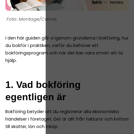
Montage/Canva
I den här guiden går vi igenom grunderna i bokföring, hur
du bokför i praktiken, varför du behöver ett
bokföringsprogram och när det kan vara smart att ta
hjälp.
1. Vad bokföring
egentligen är
Bokföring betyder att du registrerar alla ekonomiska
händelser i företaget. Det är allt från fakturor och kvitton
till skatter, lön och inköp.