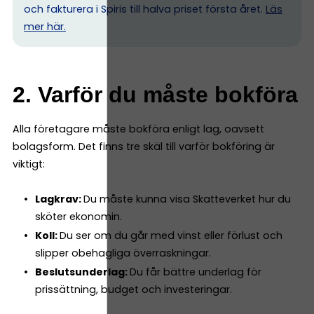
och fakturera i Spiris till halva priset första året.
Läs
mer här.
2. Varför du måste bokföra
Alla företagare måste bokföra enligt lag, oavsett
bolagsform. Det finns tre skäl till varför bokföring är
viktigt:
Lagkrav:
Du måste kunna visa Skatteverket hur du
sköter ekonomin.
Koll:
Du ser om du går med vinst eller förlust och
slipper obehagliga överraskningar.
Beslutsunderlag:
Du får bättre underlag för
prissättning, budget och investeringar.