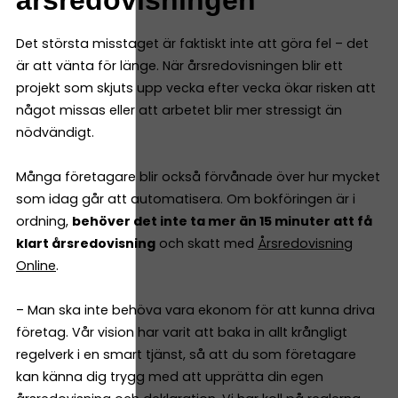
Det största misstaget är faktiskt inte att göra fel – det
är att vänta för länge. När årsredovisningen blir ett
projekt som skjuts upp vecka efter vecka ökar risken att
något missas eller att arbetet blir mer stressigt än
nödvändigt.
Många företagare blir också förvånade över hur mycket
som idag går att automatisera. Om bokföringen är i
ordning,
behöver det inte ta mer än 15 minuter att få
klart årsredovisning
och skatt med
Årsredovisning
Online
.
– Man ska inte behöva vara ekonom för att kunna driva
företag. Vår vision har varit att baka in allt krångligt
regelverk i en smart tjänst, så att du som företagare
kan känna dig trygg med att upprätta din egen