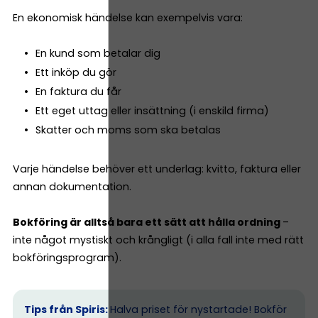
En ekonomisk händelse kan exempelvis vara:
En kund som betalar dig
Ett inköp du gör
En faktura du får
Ett eget uttag eller insättning (i enskild firma)
Skatter och moms som ska betalas
Varje händelse behöver ett underlag: kvitto, faktura eller
annan dokumentation.
Bokföring är alltså bara ett sätt att hålla ordning
–
inte något mystiskt och krångligt (i alla fall inte med rätt
bokföringsprogram).
Tips från Spiris:
Halva priset för nystartade! Bokför