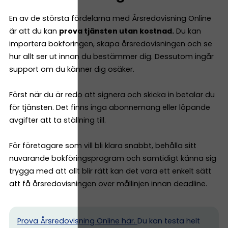
En av de största fördelarna med Årsredovisning Online
är att du kan
prova tjänsten utan kostnad.
Du kan
importera bokföringen, skapa årsredovisningen och se
hur allt ser ut innan du bestämmer dig. Dessutom ingår
support om du känner dig osäker.
Först när du är redo att signera och skicka in betalar du
för tjänsten. Det finns inga abonnemang eller löpande
avgifter att ta ställning till.
För företagare som vill bli klara snabbt, behålla sitt
nuvarande bokföringsprogram och samtidigt känna sig
trygga med att allt blir rätt kan det vara ett enkelt sätt
att få årsredovisningen över mållinjen innan deadline.
Prova Årsredovisning Online här.
Du kan testa helt