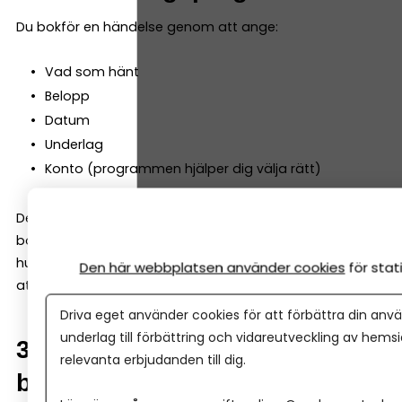
Du bokför en händelse genom att ange:
Vad som hänt
Belopp
Datum
Underlag
Konto (programmen hjälper dig välja rätt)
Det är mycket enklare än det låter –
bokföringsprogrammet läser av underlaget och föreslår
hur det ska bokföras. Ditt jobb är oftast att godkänna
Den här webbplatsen använder cookies
för sta
att allt se ok ut!
Driva eget använder cookies för att förbättra din anvä
underlag till förbättring och vidareutveckling av hems
3. Matcha bokföringen mot
relevanta erbjudanden till dig.
bankkontot