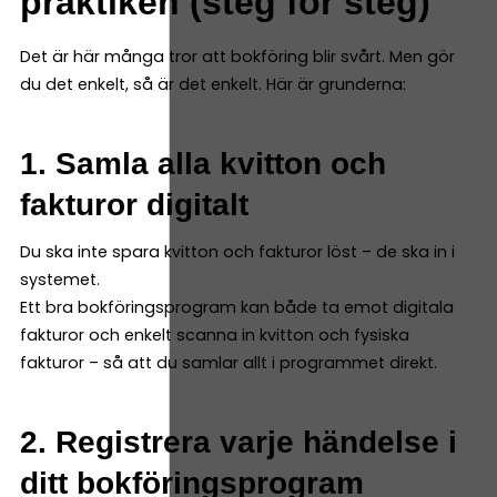
praktiken (steg för steg)
Det är här många tror att bokföring blir svårt. Men gör
du det enkelt, så är det enkelt. Här är grunderna:
1. Samla alla kvitton och
fakturor digitalt
Du ska inte spara kvitton och fakturor löst – de ska in i
systemet.
Ett bra bokföringsprogram kan både ta emot digitala
fakturor och enkelt scanna in kvitton och fysiska
fakturor – så att du samlar allt i programmet direkt.
2. Registrera varje händelse i
ditt bokföringsprogram