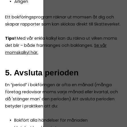
Årligen
Ett bokföringsprogram räknar ut momsen åt dig och
skapar rapporter som kan skickas direkt till Skatteverket.
Tips!
Med vår enkla kalkyl kan du räkna ut vilken moms
det blir – både framlänges och baklänges.
Se vår
momskalkyl här.
5. Avsluta perioden
En “period” i bokföringen är ofta en månad (många
företag redovisar moms varje månad eller kvartal, och
då 'stänger man' den perioden) Att avsluta perioden
betyder i praktiken att du:
Bokfört alla händelser för månaden