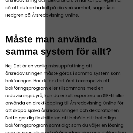
årsredovisning och deklaration. Vi har koll på reglerna,
så att du kan ha koll på din verksamhet, säger Åsa
Hedgren på Årsredovisning Online.
Måste man använda
samma system för allt?
Nej. Det är en vanlig missuppfattning att
årsredovisningen måste göras i samma system som
bokföringen. Har du bokfört året i exempelvis ett
bokföringsprogram eller tillsammans med en
redovisningsbyrå, kan du enkelt exportera en SIE-fil eller
använda en direktkoppling till Årsredovisning Online för
att skapa själva årsredovisningen och deklarationen.
Detta ger dig flexibiliteten att behålla ditt befintliga
bokföringsprogram samtidigt som du väljer en lösning
som är specialiserad på årsredovisning och deklaration.