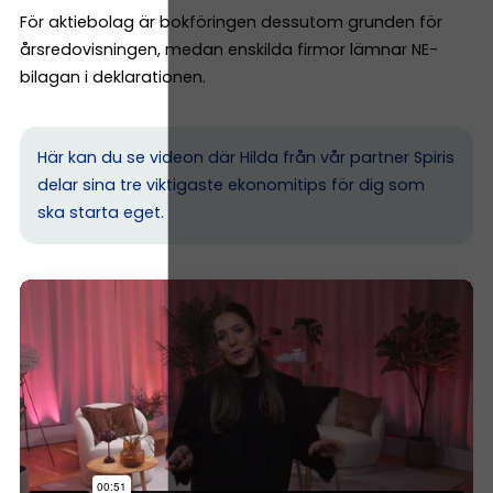
För aktiebolag är bokföringen dessutom grunden för
årsredovisningen, medan enskilda firmor lämnar NE-
bilagan i deklarationen.
Här kan du se videon där Hilda från vår partner Spiris
delar sina tre viktigaste ekonomitips för dig som
ska starta eget.