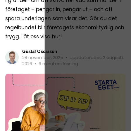
i grunden om att skriva ner vad som händer i
företaget – pengar in, pengar ut – och att
spara underlagen som visar det. Gör du det
regelbundet blir företagets ekonomi tydlig och
trygg. Låt oss visa hur!
Gustaf Oscarson
28 november, 2025
•
Uppdaterades 2 augusti,
2026
•
6 minuters läsning