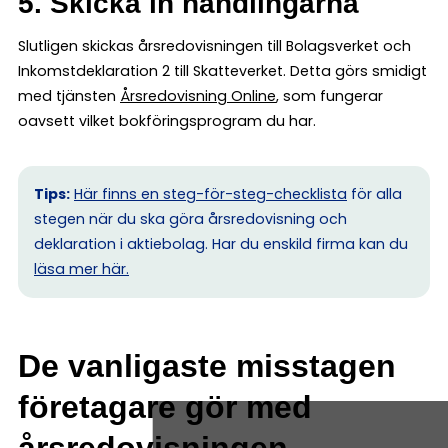
5. Skicka in handlingarna
Slutligen skickas årsredovisningen till Bolagsverket och
Inkomstdeklaration 2 till Skatteverket. Detta görs smidigt
med tjänsten
Årsredovisning Online
, som fungerar
oavsett vilket bokföringsprogram du har.
Tips:
Här finns en steg-för-steg-checklista
för alla
stegen när du ska göra årsredovisning och
deklaration i aktiebolag. Har du enskild firma kan du
l
äsa mer här.
De vanligaste misstagen
företagare gör med
årsredovisningen