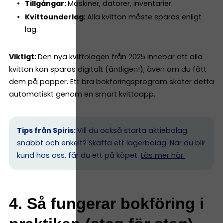
Tillgångar:
Maskiner, datorer, inventarier.
Kvittounderlag:
Alla kvitton måste sparas enligt
lag.
Viktigt:
Den nya kvittolagen från 2025 innebär att alla
kvitton kan sparas digitalt (äntligen!), även om du fått
dem på papper. Ett bra bokföringsprogram sköter detta
automatiskt genom en smart kvittoapp.
Tips från Spiris:
Vill du också starta aktiebolag
snabbt och enkelt? Skaffa ett lagerbolag. När du blir
kund hos oss, får du ett på köpet.
Läs mer här.
4. Så fungerar bokföring i