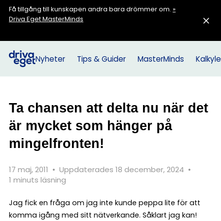
Få tillgång till kunskapen andra bara drömmer om.
»
Driva Eget MasterMinds
Nyheter
Tips & Guider
MasterMinds
Kalkyle
Ta chansen att delta nu när det
är mycket som hänger på
mingelfronten!
17 maj, 2011
•
Uppdaterades 18 december, 2024
•
1 minuts läsning
Jag fick en fråga om jag inte kunde peppa lite för att
komma igång med sitt nätverkande. Såklart jag kan!