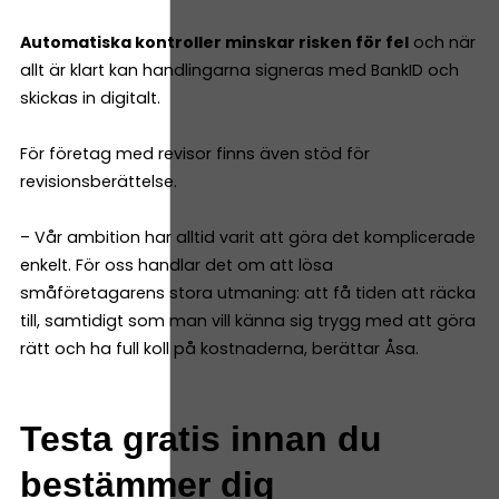
Automatiska kontroller minskar risken för fel
och när
allt är klart kan handlingarna signeras med BankID och
skickas in digitalt.
För företag med revisor finns även stöd för
revisionsberättelse.
– Vår ambition har alltid varit att göra det komplicerade
enkelt. För oss handlar det om att lösa
småföretagarens stora utmaning: att få tiden att räcka
till, samtidigt som man vill känna sig trygg med att göra
rätt och ha full koll på kostnaderna, berättar Åsa.
Testa gratis innan du
bestämmer dig