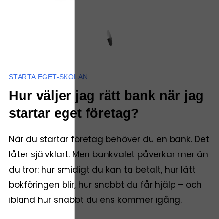
STARTA EGET-SKOLAN
Hur väljer jag rätt bank när jag
startar eget företag?
När du startar företag behöver du en bank. Det
låter självklart. Men bankvalet påverkar mer än
du tror: hur smidigt du kan ta betalt, hur lätt
bokföringen blir, hur snabbt du får hjälp – och
ibland hur snabbt du ens kommer igång.