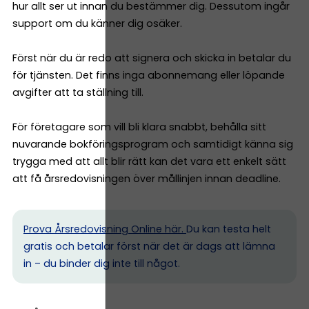
hur allt ser ut innan du bestämmer dig. Dessutom ingår
support om du känner dig osäker.
Först när du är redo att signera och skicka in betalar du
för tjänsten. Det finns inga abonnemang eller löpande
avgifter att ta ställning till.
För företagare som vill bli klara snabbt, behålla sitt
nuvarande bokföringsprogram och samtidigt känna sig
trygga med att allt blir rätt kan det vara ett enkelt sätt
att få årsredovisningen över mållinjen innan deadline.
Prova Årsredovisning Online här.
Du kan testa helt
gratis och betalar först när det är dags att lämna
in – du binder dig inte till något.