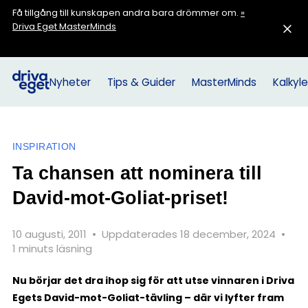
Få tillgång till kunskapen andra bara drömmer om.
»
Driva Eget MasterMinds
Nyheter
Tips & Guider
MasterMinds
Kalkyle
INSPIRATION
Ta chansen att nominera till
David-mot-Goliat-priset!
10 augusti, 2011
•
Uppdaterades 18 december, 2024
•
1 minuts läsning
Nu börjar det dra ihop sig för att utse vinnaren i Driva
Egets David-mot-Goliat-tävling – där vi lyfter fram