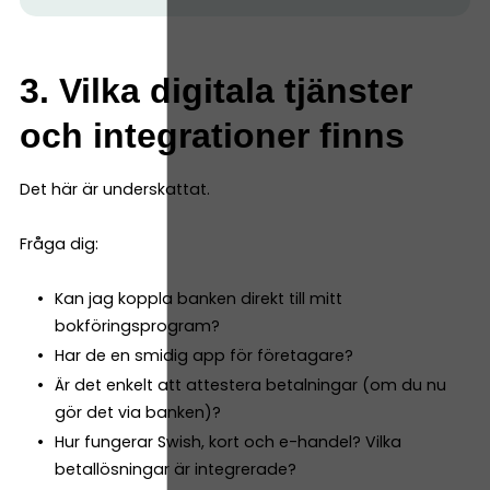
3. Vilka digitala tjänster
och integrationer finns
Det här är underskattat.
Fråga dig:
Kan jag koppla banken direkt till mitt
bokföringsprogram?
Har de en smidig app för företagare?
Är det enkelt att attestera betalningar (om du nu
gör det via banken)?
Hur fungerar Swish, kort och e-handel? Vilka
betallösningar är integrerade?