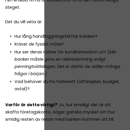
steget.
Det du vill veta är:
Hur lång handläggningstid har banken?
Kräver de fysiskt möte?
Hur ser deras rutiner för kundkännedom ut?
(Alla
banker måste göra en riskbedömning enligt
penningtvättslagen. Det är därför de ställer många
frågor i början.)
Vad behöver du ha förberett (affärsplan, budget,
avtal)?
Varför är detta viktigt?
Jo, hur smidigt det är att
skaffa företagskonto, säger ganska mycket om hur
smidig resten av resan med banken kommer att bli.