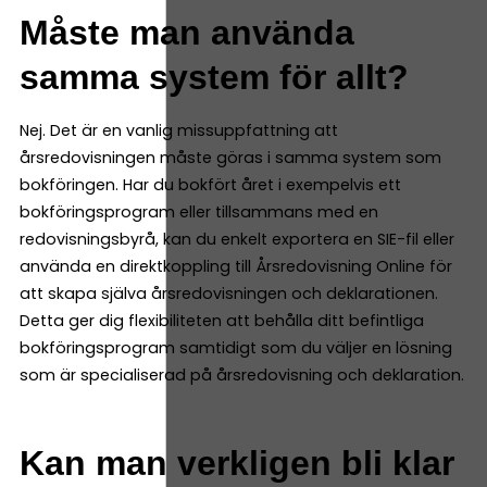
Måste man använda
samma system för allt?
Nej. Det är en vanlig missuppfattning att
årsredovisningen måste göras i samma system som
bokföringen. Har du bokfört året i exempelvis ett
bokföringsprogram eller tillsammans med en
redovisningsbyrå, kan du enkelt exportera en SIE-fil eller
använda en direktkoppling till Årsredovisning Online för
att skapa själva årsredovisningen och deklarationen.
Detta ger dig flexibiliteten att behålla ditt befintliga
bokföringsprogram samtidigt som du väljer en lösning
som är specialiserad på årsredovisning och deklaration.
Kan man verkligen bli klar