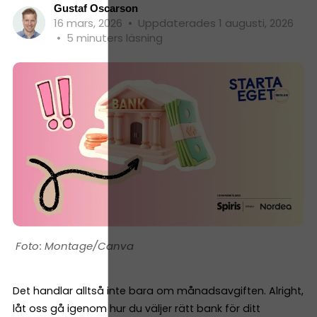
Gustaf Oscarson
16 mars, 2026
•
Uppdaterades 1 augusti, 2026
•
5 minuters läsning
Montage/Canva
Det handlar alltså inte bara om månadsavgiften. Alright,
låt oss gå igenom hur du väljer rätt bank för ditt