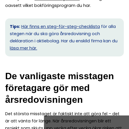
oavsett vilket bokföringsprogram du har.
Tips:
Här finns en steg-för-steg-checklista
för alla
stegen när du ska göra årsredovisning och
deklaration i aktiebolag. Har du enskild firma kan du
l
äsa mer här.
De vanligaste misstagen
företagare gör med
årsredovisningen
Det största misstaget är faktiskt inte att göra fel – det
är att vänta för länge. När årsredovisningen blir ett
projekt som skjuts upp vecka efter vecka ökar risken att