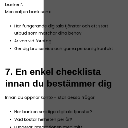
banken”.
Men välj en bank som:
Har fungerande digitala tjänster och ett stort
utbud som matchar dina behov
Är van vid företag
Ger dig bra service och gärna personlig kontakt
7. En enkel checklista
innan du bestämmer dig
Innan du öppnar konto – ställ dessa frågor:
Har banken smidiga digitala tjänster?
Vad kostar helheten per år?
Fungerar integrationen med mitt