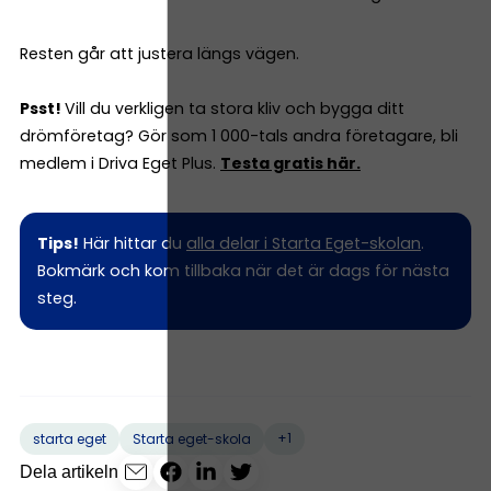
Resten går att justera längs vägen.
Psst!
Vill du verkligen ta stora kliv och bygga ditt
drömföretag? Gör som 1 000-tals andra företagare, bli
medlem i Driva Eget Plus.
Testa gratis här.
Tips!
Här hittar du
alla delar i Starta Eget-skolan
.
Bokmärk och kom tillbaka när det är dags för nästa
steg.
+1
starta eget
Starta eget-skola
Dela artikeln