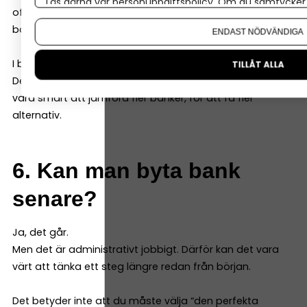
Läs gärna vår
personuppgiftspolicy
. Om du samtycker t
ofta också på dig som ägare (för lån kan de kräva
Om du vill ändra ditt val i efterhand hittar du den möjl
borgen och andra säkerheter).
ENDAST NÖDVÄNDIGA
I båda fallen gör banken en riskbedömning.
TILLÅT ALLA
Det är normalt – och inget personligt. Därför kan det
vara smart att jämföra fler banker, för att få fler
alternativ.
6. Kan man byta bank
senare?
Ja, det går.
Men det är administrativt jobbigt. Därför kan det vara
värt att tänka ett steg längre redan från början.
Det betyder inte att du måste välja “den perfekta