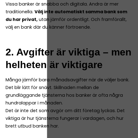
Vissa banker är snabba och digitala. Andra är mer
traditionella.
Välj inte automatiskt samma bank som
du har privat,
utan jämför ordentligt. Och framförallt,
välj en bank där du känner förtroende.
2. Avgifter är viktiga – men
helheten är viktigare
Många jämför bara månadsavgifter när de väljer bank.
Det blir lätt för snävt. Skillnaden mellan de
grundläggande tjänsterna hos banker är ofta några
hundralappar i månaden.
Det är inte det som avgör om ditt företag lyckas. Det
viktiga är hur tjänsterna fungerar i vardagen, och hur
brett utbud banken har.