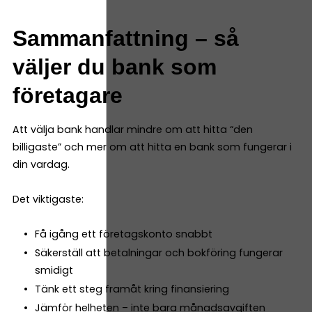
Sammanfattning – så
väljer du bank som
företagare
Att välja bank handlar mindre om att hitta “den
billigaste” och mer om att hitta en bank som fungerar i
din vardag.
Det viktigaste:
Få igång ett företagskonto snabbt
Säkerställ att betalningar och bokföring fungerar
smidigt
Tänk ett steg framåt kring finansiering
Jämför helheten – inte bara månadsavgiften