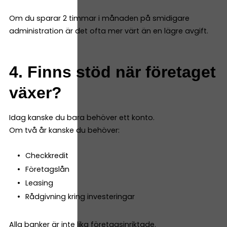
Om du sparar 2 timmar i månaden på smidigare
administration är det ofta mer värt än en lägre avgift.
4. Finns stöd när företaget
växer?
Idag kanske du bara behöver ett konto.
Om två år kanske du behöver:
Checkkredit
Företagslån
Leasing
Rådgivning kring investeringar
Alla banker är inte lika företagsinriktade.