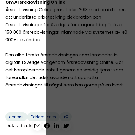
Om Årsredovisning Online
Årsredovisning Online grundades 2013 med ambitionen
att underlätta arbetet kring deklaration och
årsredovisningar för Sveriges företagare. Idag är över
150 000 årsredovisningar inlämnade via systemet av 40
000+ användare.
Den allra första årsredovisningen som lämnades in
digitalt i Sverige var genom Årsredovisning Online. Gör
det komplicerade enkelt genom en smidig tjänst som
förvandlar det tidskrävande i att upprätta
årsredovisningar till något som kan göras på en kvart.
+3
annons
Deklarationen
Dela artikeln