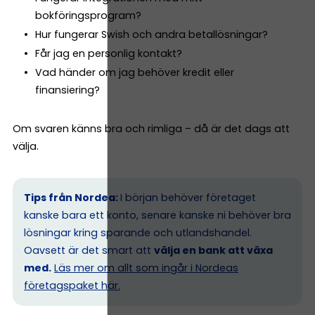
bokföringsprogram?
Hur fungerar Swish och andra betallösningar?
Får jag en personlig kontakt?
Vad händer om jag behöver kredit eller
finansiering?
Om svaren känns bra och rimliga – då är det dags att
välja.
Tips från Nordea:
I början behöver företaget
kanske bara ett konto, senare kanske ni behöver bra
lösningar kring sparande och utlandshandel.
Oavsett är det smart att
välja en bank att växa
med.
Läs mer om allt som ingår i Nordeas
företagspaket här.