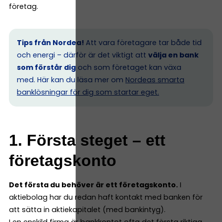
företag.
Tips från Nordea!
Att vara företagare tar både tid
och energi – därför är det viktigt att
välja en bank
som förstår dig
och som företaget kan växa
med. Här kan du läsa mer om
Nordeas smarta
banklösningar för dig som startar eget.
1. Första steget – ett
företagskonto
Det första du behöver är ett företagskonto.
I
aktiebolag har du redan haft kontakt med banken för
att sätta in aktiekapitalet (med bankintyg).
I en enskild firma är bankkontot ofta det första riktiga