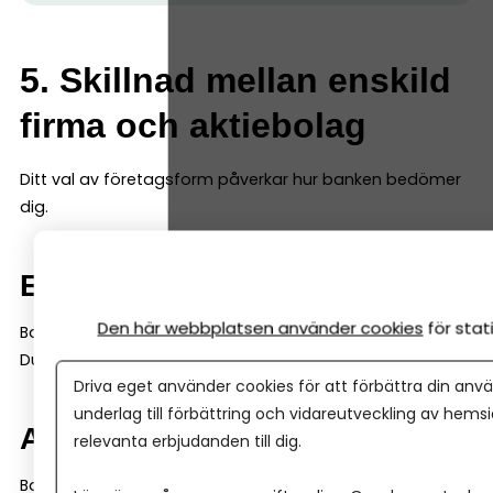
5. Skillnad mellan enskild
firma och aktiebolag
Ditt val av företagsform påverkar hur banken bedömer
dig.
Enskild firma
Den här webbplatsen använder cookies
för sta
Banken tittar mycket på din privata ekonomi.
Du och företaget är samma juridiska person.
Driva eget använder cookies för att förbättra din anvä
underlag till förbättring och vidareutveckling av hems
Aktiebolag
relevanta erbjudanden till dig.
Banken tittar på bolagets ekonomi och prognoser, men