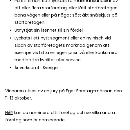
På ett smart sätt lyckats ta marknadsandelar av
ett eller flera storföretag, eller låtit storföretagen
bana vägen eller på något sätt åkt snålskjuts på
storföretagen.
Utnyttjat sin litenhet till sin fördel.
Lyckats i ett nytt segment eller en ny nisch vid
sidan av storföretagets marknad genom att
exempelvis hitta en egen prisnivå eller konkurrera
med bättre kvalitet eller service.
Är verksamt i Sverige.
Vinnaren utses av en jury på Eget Företag-mässan den
11-13 oktober.
HÄR
kan du nominera ditt företag och se vilka andra
företag som är nominerade.