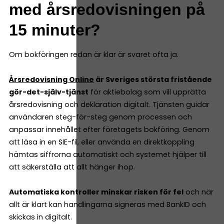
med årsredovisningen på
15 minuter?
Om bokföringen redan är klar är svaret ofta ja.
Årsredovisning Online
är Sveriges största fristående
gör-det-själv-tjänst
för aktiebolag som vill upprätta
årsredovisning och deklaration digitalt. Tjänsten guidar
användaren steg-för-steg genom processen och
anpassar innehållet efter företagets bokföring. Genom
att läsa in en SIE-fil, eller använda en direktkoppling
hämtas siffrorna automatiskt och systemet hjälper till
att säkerställa att allt hänger ihop.
Automatiska kontroller minskar risken för fel
och när
allt är klart kan handlingarna signeras med BankID och
skickas in digitalt.