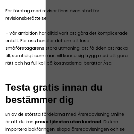
För företag med revisor finns även stöd för
revisionsberättelse.
– Vår ambition har alltid varit att göra det komplicerade
enkelt. För oss handlar det om att lösa
småföretagarens stora utmaning: att få tiden att räcka
till, samtidigt som man vill känna sig trygg med att göra
rätt och ha full koll på kostnaderna, berättar Åsa.
Testa gratis innan du
bestämmer dig
En av de största fördelarna med Årsredovisning Online
är att du kan
prova tjänsten utan kostnad.
Du kan
importera bokföringen, skapa årsredovisningen och se