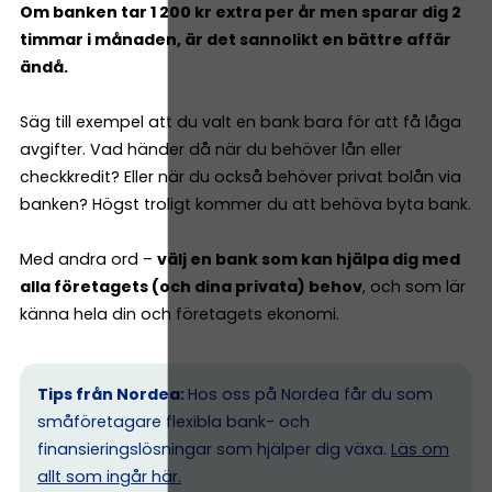
Om banken tar 1 200 kr extra per år men sparar dig 2
timmar i månaden, är det sannolikt en bättre affär
ändå.
Säg till exempel att du valt en bank bara för att få låga
avgifter. Vad händer då när du behöver lån eller
checkkredit? Eller när du också behöver privat bolån via
banken? Högst troligt kommer du att behöva byta bank.
Med andra ord –
välj en bank som kan hjälpa dig med
alla företagets (och dina privata) behov
, och som lär
känna hela din och företagets ekonomi.
Tips från Nordea:
Hos oss på Nordea får du som
småföretagare flexibla bank- och
finansieringslösningar som hjälper dig växa.
Läs om
allt som ingår här.