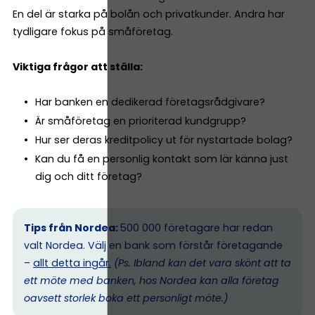
En del är starka på bolån och privatkunder. Andra har
tydligare fokus på småföretag.
Viktiga frågor att ställa:
Har banken en dedikerad företagsrådgivare?
Är småföretag en prioriterad kundgrupp?
Hur ser deras kreditpolicy ut för nystartade bolag?
Kan du få en personlig kontakt som lär känna just
dig och ditt företag?
Tips från Nordea:
500 000 företagare har redan
valt Nordea. Välj en bank som förstår företagande
–
allt detta ingår.
(Ps. I
bland kan det vara skönt att ta
ett möte med banken, hos Nordea kan alla företag
oavsett storlek boka ett personligt möte.)