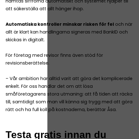
hämtas siffrorna automatiskt och systemet hjälper till
att säkerställa att allt hänger ihop.
Automatiska kontroller minskar risken för fel
och när
allt är klart kan handlingarna signeras med BankID och
skickas in digitalt.
För företag med revisor finns även stöd för
revisionsberättelse.
– Vår ambition har alltid varit att göra det komplicerade
enkelt. För oss handlar det om att lösa
småföretagarens stora utmaning: att få tiden att räcka
till, samtidigt som man vill känna sig trygg med att göra
rätt och ha full koll på kostnaderna, berättar Åsa.
Testa gratis innan du