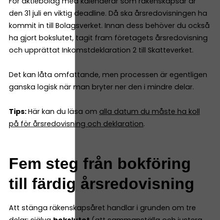
För aktiebolag med kalenderår som räkenskapsår är
den 31 juli en viktig deadline. Då ska årsredovisningen ha
kommit in till Bolagsverket. Innan dess behöver du också
ha gjort bokslutet, tagit fram företagets årsredovisning
och upprättat Inkomstdeklaration 2 till Skatteverket.
Det kan låta omfattande, men processen är egentligen
ganska logisk när man bryter ner den i mindre delar.
Tips:
Här kan du läsa om
alla datum du måste ha koll
på för årsredovisning och deklaration
.
Fem steg från bokföring
till färdig årsredovisning
Att stänga räkenskapsåret handlar i grunden om tre
delar: själva
bokslutet
(att sammanställa och justera