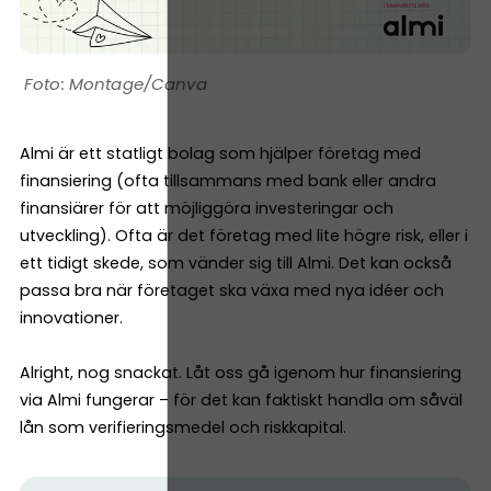
Montage/Canva
Almi är ett statligt bolag som hjälper företag med
finansiering (ofta tillsammans med bank eller andra
finansiärer för att möjliggöra investeringar och
utveckling). Ofta är det företag med lite högre risk, eller i
ett tidigt skede, som vänder sig till Almi. Det kan också
passa bra när företaget ska växa med nya idéer och
innovationer.
Alright, nog snackat. Låt oss gå igenom hur finansiering
via Almi fungerar – för det kan faktiskt handla om såväl
lån som verifieringsmedel och riskkapital.