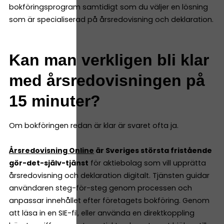
bokföringsprogram samtidigt som du väljer en lösning
som är specialiserad på årsredovisning och deklaration.
Kan man verkligen bli klar
med årsredovisningen på
15 minuter?
Om bokföringen redan är klar är svaret ofta ja.
Årsredovisning Online
är Sveriges största fristående
gör-det-själv-tjänst
för aktiebolag som vill upprätta
årsredovisning och deklaration digitalt. Tjänsten guidar
användaren steg-för-steg genom processen och
anpassar innehållet efter företagets bokföring. Genom
att läsa in en SIE-fil, eller använda en direktkoppling