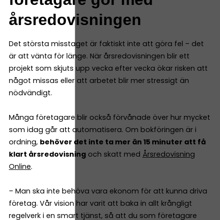
årsredovisningen
Det största misstaget är faktiskt inte att göra fel – det
är att vänta för länge. När årsredovisningen blir ett
projekt som skjuts upp vecka efter vecka ökar risken att
något missas eller att arbetet blir mer stressigt än
nödvändigt.
Många företagare blir också förvånade över hur mycket
som idag går att automatisera. Om bokföringen är i
ordning,
behöver det inte ta mer än 15 minuter att få
klart årsredovisning
och skatt med
Årsredovisning
Online
.
– Man ska inte behöva vara ekonom för att kunna driva
företag. Vår vision har varit att baka in allt krångligt
regelverk i en smart tjänst, så att du som företagare