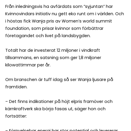
Från inledningsvis ha avfärdats som ”syjuntan” har
Kvinnovindars initiativ nu gett eko runt om i världen. Och
i höstas fick Wanja pris av Women’s world summit
foundation, som prisar kvinnor som förbättrar
företagandet och livet på landsbygden.
Totalt har de investerat 12 miljoner i vindkraft
tillsammans, en satsning som ger 1,8 miljoner
kilowattimmar per år.
Om branschen är tuff idag så ser Wanja ljusare på
framtiden.
– Det finns indikationer på höjt elpris framöver och
kärnkraftverk ska börja fasas ut, säger hon och
fortsätter:
– Förnyelsebar energi har stor potential och levererar