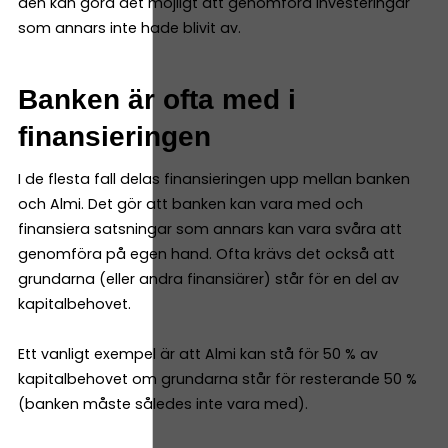
den kan göra det möjligt att genomföra investeringar
som annars inte hade blivit av.
Banken är ofta med i
finansieringen
I de flesta fall delas finansieringen upp mellan banken
och Almi. Det gör att banken kan vara med och
finansiera satsningar som annars kan vara svåra att
genomföra på egen hand. Ofta krävs det också att
grundarna (eller andra finansiärer) står för en del av
kapitalbehovet.
Ett vanligt exempel är att Almi kan stå för 50 % av
kapitalbehovet om grundarna står för resterande 50 %
(banken måste således inte vara med).