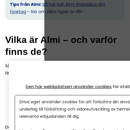
Tips från Almi:
Så här kan Almi finansiera ditt
företag
– läs om olika typer av lån
Vilka är Almi – och varför
finns de?
Så låt oss börja där, och sammanfatta vilka typer av
finansiering och tjänster Almi erbjuder:
Den här webbplatsen använder cookies
för sta
lån till företag (av olika slag)
rådgivning
Driva eget använder cookies för att förbättra din anvä
riskkapital via Almi Invest
underlag till förbättring och vidareutveckling av hems
verifieringsmedel
relevanta erbjudanden till dig.
Den viktigaste skillnaden mot en vanlig bank är att
Almi