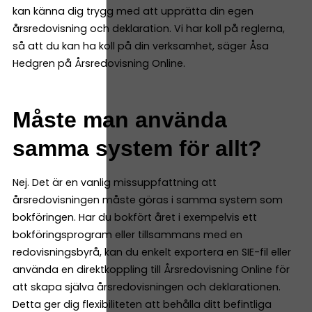
kan känna dig trygg med att upprätta din egen
årsredovisning och deklaration. Vi har koll på reglerna,
så att du kan ha koll på din verksamhet, säger Åsa
Hedgren på Årsredovisning Online.
Måste man använda
samma system för allt?
Nej. Det är en vanlig missuppfattning att
årsredovisningen måste göras i samma system som
bokföringen. Har du bokfört året i exempelvis ett
bokföringsprogram eller tillsammans med en
redovisningsbyrå, kan du enkelt exportera en SIE-fil eller
använda en direktkoppling till Årsredovisning Online för
att skapa själva årsredovisningen och deklarationen.
Detta ger dig flexibiliteten att behålla ditt befintliga