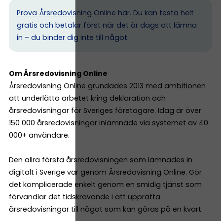
Prova Årsredovisning Online här.
Du kan testa helt
gratis och betalar först när det är dags att lämna
in – du binder dig inte till något.
Om Årsredovisning Online
Årsredovisning Online grundades 2013 med ambitionen
att underlätta arbetet kring deklaration och
årsredovisningar för Sveriges företagare. Idag är över
150 000 årsredovisningar inlämnade via systemet av 40
000+ användare.
Den allra första årsredovisningen som lämnades in
digitalt i Sverige var genom Årsredovisning Online. Gör
det komplicerade enkelt genom en smidig tjänst som
förvandlar det tidskrävande i att upprätta
årsredovisningar till något som kan göras på en kvart.