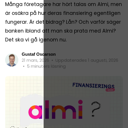
Många företagare har hört talas om Almi, men
är osäkra på hur deras finansiering egentligen
fungerar. Är det bidrag? Lån? Och varför säger
banken ibland att man ska prata med Almi?
Det ska vi gå igenom nu.
Gustaf Oscarson
21 mars, 2026
•
Uppdaterades 1 augusti, 2026
•
5 minuters läsning