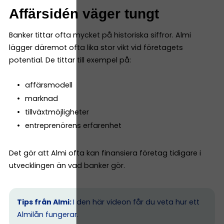
Affärsidén väger tungt
Banker tittar ofta mycket på historiska siffror. Almi
lägger däremot ofta lika stor vikt vid företagets
potential. De tittar till exempel på:
affärsmodell
marknad
tillväxtmöjligheter
entreprenörens erfarenhet
Det gör att Almi ofta kan finansiera företag tidigare i
utvecklingen än vad banker gör.
Tips från Almi:
I den här videon får du veta hur ett
Almilån fungerar.