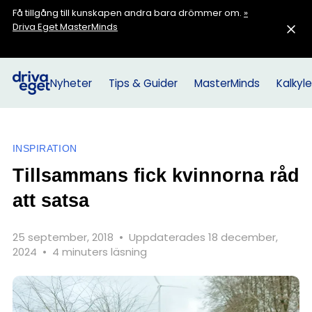
Få tillgång till kunskapen andra bara drömmer om.
»
Driva Eget MasterMinds
Nyheter
Tips & Guider
MasterMinds
Kalkyle
INSPIRATION
Tillsammans fick kvinnorna råd
att satsa
25 september, 2018
•
Uppdaterades 18 december,
2024
•
4 minuters läsning