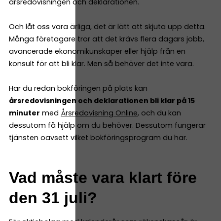
årsredovisningen och deklarationen.
Och låt oss vara ärliga, det är lätt att skjuta upp detta.
Många företagare tror att det krävs flera dagars jobb,
avancerade ekonomikunskaper eller hjälp från en
konsult för att bli klar. Men så behöver det inte vara.
Har du redan bokföringen på plats kan
årsredovisningen och deklarationen bli klar på 15
minuter
med
Årsredovisning Online
, och du kan
dessutom få hjälp om du behöver. Dessutom fungerar
tjänsten oavsett vilket bokföringsprogram du har.
Vad måste vara klart före
den 31 juli?