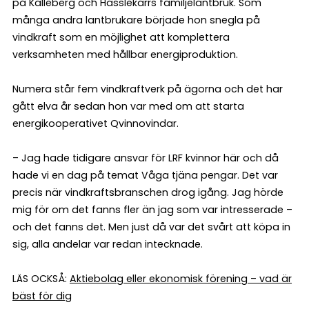
på Källeberg och Hasslekärrs familjelantbruk. Som
många andra lantbrukare började hon snegla på
vindkraft som en möjlighet att komplettera
verksamheten med hållbar energiproduktion.
Numera står fem vindkraftverk på ägorna och det har
gått elva år sedan hon var med om att starta
energikooperativet Qvinnovindar.
– Jag hade tidigare ansvar för LRF kvinnor här och då
hade vi en dag på temat Våga tjäna pengar. Det var
precis när vindkraftsbranschen drog igång. Jag hörde
mig för om det fanns fler än jag som var intresserade –
och det fanns det. Men just då var det svårt att köpa in
sig, alla andelar var redan intecknade.
LÄS OCKSÅ:
Aktiebolag eller ekonomisk förening – vad är
bäst för dig