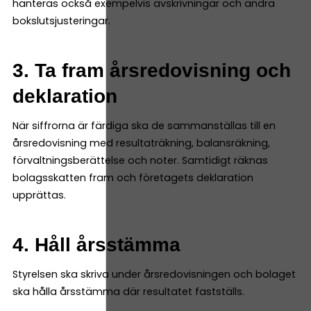
hanteras också exempelvis avskrivningar och andra
bokslutsjusteringar.
3. Ta fram årsredovisning och
deklaration
När siffrorna är färdiga ska de sammanställas till en
årsredovisning med resultaträkning, balansräkning,
förvaltningsberättelse och noter. Samtidigt räknas
bolagsskatten fram och företagets deklaration
upprättas.
4. Håll årsstämma
Styrelsen ska skriva under årsredovisningen och bolaget
ska hålla årsstämma där resultatet fastställs.