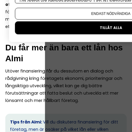
Läs gärna vår
personuppgiftspolicy
. Om du samtycker t
ofta kan ta större risk.
Det gör att de kan finansiera
Om du vill ändra ditt val i efterhand hittar du den möjl
företag tidigare i utvecklingen men är också med och
ENDAST NÖDVÄNDIGA
möjliggör satsningar tillsammans med bank även i mer
etablerade företag.
TILLÅT ALLA
Du får mer än bara ett lån hos
Almi
Utöver finansiering får du dessutom en dialog och
rådgivning kring företagets ekonomi, prioriteringar och
långsiktiga utveckling, vilket kan ge dig bättre
förutsättningar att fatta beslut och utveckla ett mer
lönsamt och mer hållbart företag.
Tips från Almi:
Vill du diskutera finansiering för ditt
företag, men är osäker på vilket lån eller vilken