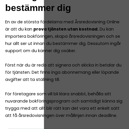
bestämmer dig
En av de största fördelarna med Årsredovisning Online
är att du kan
prova tjänsten utan kostnad.
Du kan
importera bokföringen, skapa årsredovisningen och se
hur allt ser ut innan du bestämmer dig. Dessutom ingår
support om du känner dig osäker.
Först när du är redo att signera och skicka in betalar du
för tjänsten. Det finns inga abonnemang eller löpande
avgifter att ta ställning till.
För företagare som vill bli klara snabbt, behålla sitt
nuvarande bokföringsprogram och samtidigt känna sig
trygga med att allt blir rätt kan det vara ett enkelt sätt
att få årsredovisningen över mållinjen innan deadline.