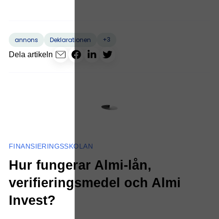
+3
annons
Deklarationen
Dela artikeln
FINANSIERINGSSKOLAN
Hur fungerar Almi-lån,
verifieringsmedel och Almi
Invest?