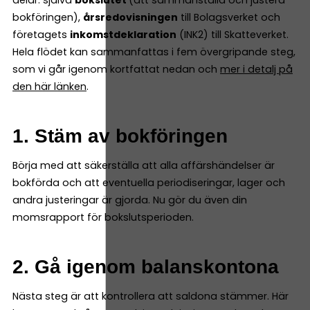
bokföringen),
årsredovisningen
till Bolagsverket och
företagets
inkomstdeklaration
(INK2) till Skatteverket.
Hela flödet kan sammanfattas i fem övergripande steg,
som vi går igenom kortfattat nedan och
mer i detalj på
den här länken
.
1. Stäm av bokföringen
Börja med att säkerställa att alla affärshändelser är
bokförda och att eventuella periodiseringar, lager och
andra justeringar är gjorda. Nu gör du även din
momsrapport för bokslutsperioden.
2. Gå igenom balanskontona
Nästa steg är att kontrollera att saldona stämmer. Här