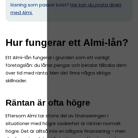
lösning som passar bäst?
Här kan du prata direkt
med Almi.
Hur fungerar ett Almi-lån?
Ett Almi-lån fungerar i grunden som ett vanligt
företagslån: du lånar pengar och betalar tillbaka dem
över tid med ränta. Men det finns några viktiga
skillnader.
Räntan är ofta högre
Eftersom Almi tar större del av finansieringen i
situationer med högre osäkerhet är räntan normalt
högre. Det är alltså inte en billigare finansiering – men