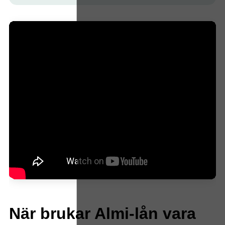
När brukar Almi-lån vara