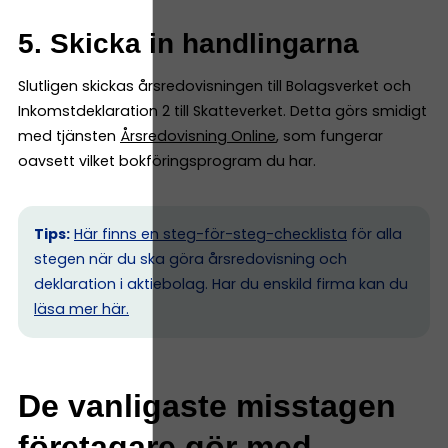
5. Skicka in handlingarna
Slutligen skickas årsredovisningen till Bolagsverket och
Inkomstdeklaration 2 till Skatteverket. Detta görs smidigt
med tjänsten
Årsredovisning Online
, som fungerar
oavsett vilket bokföringsprogram du har.
Tips:
Här finns en steg-för-steg-checklista
för alla
stegen när du ska göra årsredovisning och
deklaration i aktiebolag. Har du enskild firma kan du
l
äsa mer här.
De vanligaste misstagen
företagare gör med