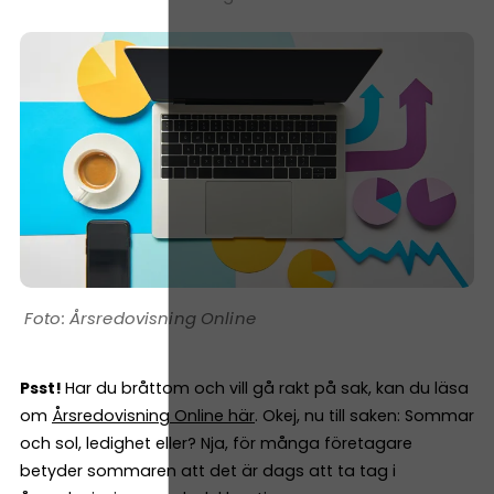
Årsredovisning Online
Psst!
Har du bråttom och vill gå rakt på sak, kan du läsa
om
Årsredovisning Online här
. Okej, nu till saken: Sommar
och sol, ledighet eller? Nja, för många företagare
betyder sommaren att det är dags att ta tag i