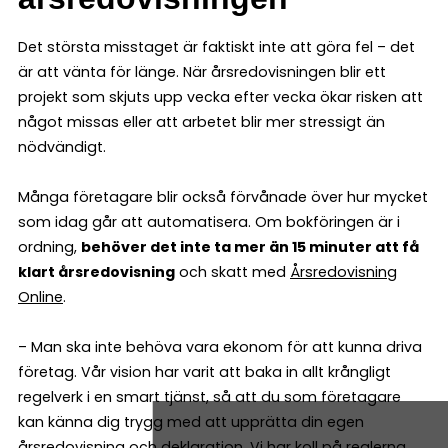
Det största misstaget är faktiskt inte att göra fel – det
är att vänta för länge. När årsredovisningen blir ett
projekt som skjuts upp vecka efter vecka ökar risken att
något missas eller att arbetet blir mer stressigt än
nödvändigt.
Många företagare blir också förvånade över hur mycket
som idag går att automatisera. Om bokföringen är i
ordning,
behöver det inte ta mer än 15 minuter att få
klart årsredovisning
och skatt med
Årsredovisning
Online
.
– Man ska inte behöva vara ekonom för att kunna driva
företag. Vår vision har varit att baka in allt krångligt
regelverk i en smart tjänst, så att du som företagare
kan känna dig trygg med att upprätta din egen
årsredovisning och deklaration. Vi har koll på reglerna,