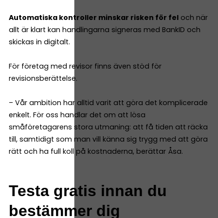
Automatiska kontroller minskar risken för fel
och när
allt är klart kan handlingarna signeras med BankID och
skickas in digitalt.
För företag med revisor finns även stöd för
revisionsberättelse.
– Vår ambition har alltid varit att göra det komplicerade
enkelt. För oss handlar det om att lösa
småföretagarens stora utmaning: att få tiden att räcka
till, samtidigt som man vill känna sig trygg med att göra
rätt och ha full koll på kostnaderna, berättar Åsa.
Testa gratis innan du
bestämmer dig