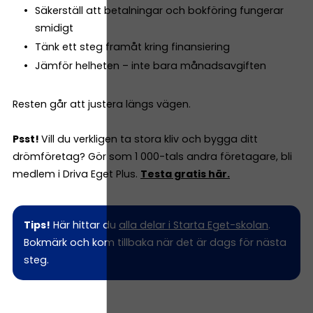
Säkerställ att betalningar och bokföring fungerar
smidigt
Tänk ett steg framåt kring finansiering
Jämför helheten – inte bara månadsavgiften
Resten går att justera längs vägen.
Psst!
Vill du verkligen ta stora kliv och bygga ditt
drömföretag? Gör som 1 000-tals andra företagare, bli
medlem i Driva Eget Plus.
Testa gratis här.
Tips!
Här hittar du
alla delar i Starta Eget-skolan
.
Bokmärk och kom tillbaka när det är dags för nästa
steg.