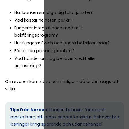
Har banken smidiga digitala tjänster?
Vad kostar helheten per år?
Fungerar integrationen med mitt
bokföringsprogram?
Hur fungerar Swish och andra betallösningar?
Får jag en personlig kontakt?
Vad händer om jag behöver kredit eller
finansiering?
Om svaren känns bra och rimliga – då är det dags att
välja.
Tips från Nordea:
I början behöver företaget
kanske bara ett konto, senare kanske ni behöver bra
lösningar kring sparande och utlandshandel.