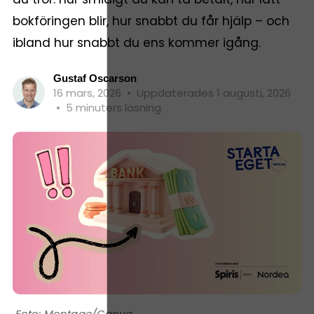
bokföringen blir, hur snabbt du får hjälp – och
ibland hur snabbt du ens kommer igång.
Gustaf Oscarson
16 mars, 2026
•
Uppdaterades 1 augusti, 2026
•
5 minuters läsning
Montage/Canva