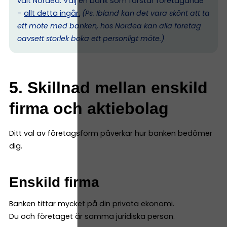
valt Nordea. Välj en bank som förstår företagande
–
allt detta ingår.
(Ps. I
bland kan det vara skönt att ta
ett möte med banken, hos Nordea kan alla företag
oavsett storlek boka ett personligt möte.)
5. Skillnad mellan enskild
firma och aktiebolag
Ditt val av företagsform påverkar hur banken bedömer
dig.
Enskild firma
Banken tittar mycket på din privata ekonomi.
Du och företaget är samma juridiska person.