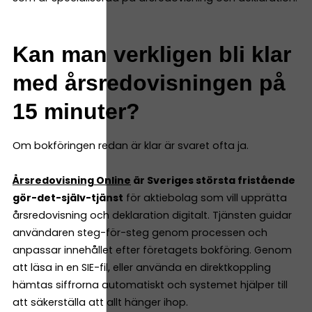
Kan man verkligen bli klar
med årsredovisningen på
15 minuter?
Om bokföringen redan är klar är svaret ofta ja.
Årsredovisning Online
är Sveriges största fristående
gör-det-själv-tjänst
för aktiebolag som vill upprätta
årsredovisning och deklaration digitalt. Tjänsten guidar
användaren steg-för-steg genom processen och
anpassar innehållet efter företagets bokföring. Genom
att läsa in en SIE-fil, eller använda en direktkoppling
hämtas siffrorna automatiskt och systemet hjälper till
att säkerställa att allt hänger ihop.