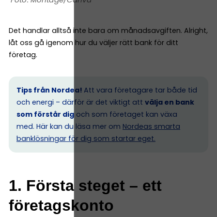
Det handlar alltså inte bara om månadsavgiften. Alright,
låt oss gå igenom hur du väljer rätt bank för ditt
företag.
Tips från Nordea!
Att vara företagare tar både tid
och energi – därför är det viktigt att
välja en bank
som förstår dig
och som företaget kan växa
med. Här kan du läsa mer om
Nordeas smarta
banklösningar för dig som startar eget.
1. Första steget – ett
företagskonto