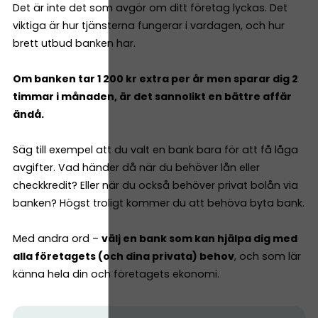
Det är inte det som avgör om ditt företag lyckas. Det
viktiga är hur tjänsterna fungerar i vardagen, och hur
brett utbud banken har.
Om banken tar 1 200 kr extra per år men sparar dig 2
timmar i månaden, är det sannolikt en bättre affär
ändå.
Säg till exempel att du valt en bank bara för att få låga
avgifter. Vad händer då när du behöver lån eller
checkkredit? Eller när du också behöver privat bolån via
banken? Högst troligt kommer du att behöva byta bank.
Med andra ord –
välj en bank som kan hjälpa dig med
alla företagets (och dina privata) behov
, och som lär
känna hela din och företagets ekonomi.