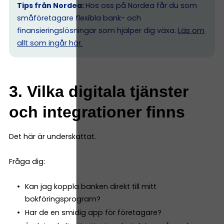
Tips från Nordea:
Hos oss på Nordea får du som
småföretagare flexibla bank- och
finansieringslösningar som hjälper dig växa.
Läs om
allt som ingår här.
3. Vilka digitala tjänster
och integrationer finns
Det här är underskattat.
Fråga dig:
Kan jag koppla banken direkt till mitt
bokföringsprogram?
Har de en smidig app för företagare?