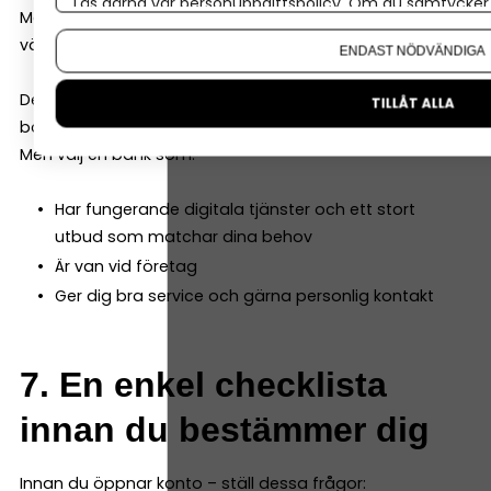
Läs gärna vår
personuppgiftspolicy
. Om du samtycker t
Men det är administrativt jobbigt. Därför kan det vara
Om du vill ändra ditt val i efterhand hittar du den möjl
värt att tänka ett steg längre redan från början.
ENDAST NÖDVÄNDIGA
Det betyder inte att du måste välja “den perfekta
TILLÅT ALLA
banken”.
Men välj en bank som:
Har fungerande digitala tjänster och ett stort
utbud som matchar dina behov
Är van vid företag
Ger dig bra service och gärna personlig kontakt
7. En enkel checklista
innan du bestämmer dig
Innan du öppnar konto – ställ dessa frågor: