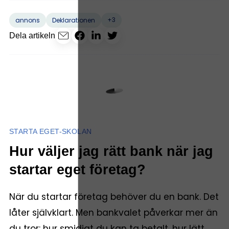
+3
annons
Deklarationen
Dela artikeln
STARTA EGET-SKOLAN
Hur väljer jag rätt bank när jag
startar eget företag?
När du startar företag behöver du en bank. Det
låter självklart. Men bankvalet påverkar mer än
du tror: hur smidigt du kan ta betalt, hur lätt