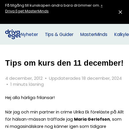
Få tillgång till kunskapen andra bara drömmer om.
»
Driva Eget MasterMinds
Nyheter
Tips & Guider
MasterMinds
Kalkyle
Tips om kurs den 11 december!
4 december, 2012
•
Uppdaterades 18 december, 2024
•
1 minuts läsning
Hej alla härliga frilansar!
När jag och min partner in crime Ulrika Ek föreläste på Allt
för hälsan-mässan träffade jag
Maria Gerlofson
, som
ni magasinälskare nog känner igen som tidigare