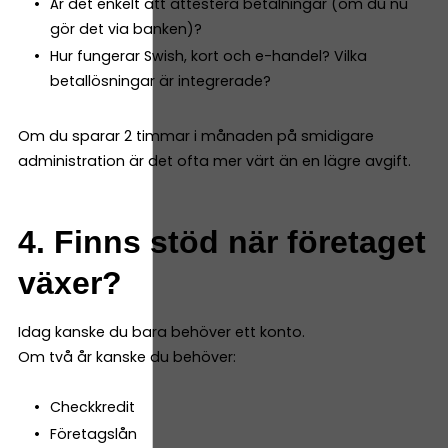
Är det enkelt att attestera betalningar (om du nu
gör det via banken)?
Hur fungerar Swish, kort och e-handel? Vilka
betallösningar är integrerade?
Om du sparar 2 timmar i månaden på smidigare
administration är det ofta mer värt än en lägre avgift.
4. Finns stöd när företaget
växer?
Idag kanske du bara behöver ett konto.
Om två år kanske du behöver:
Checkkredit
Företagslån