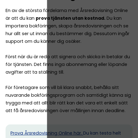
En av de största fördelarna med Årsredovisning Online
är att du kan
prova tjänsten utan kostnad.
Du kan
importera bokföringen, skapa årsredovisningen och se
hur allt ser ut innan du bestämmer dig. Dessutom ingår
support om du känner dig osäker.
Först när du är redo att signera och skicka in betalar du
för tjänsten. Det finns inga abonnemang eller löpande
avgifter att ta ställning till.
För företagare som vill bli klara snabbt, behålla sitt
nuvarande bokföringsprogram och samtidigt känna sig
trygga med att allt blir rätt kan det vara ett enkelt sätt
att få årsredovisningen över mållinjen innan deadline.
Prova Årsredovisning Online här.
Du kan testa helt