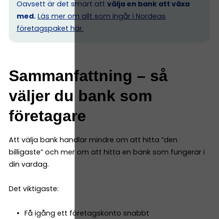
Oavsett är det smart att
välja en bank att växa
med.
Läs mer om allt som ingår i Nordeas
företagspaket här.
Sammanfattning – så
väljer du bank som
företagare
Att välja bank handlar mindre om att hitta “den
billigaste” och mer om att hitta en bank som fungerar i
din vardag.
Det viktigaste:
Få igång ett företagskonto snabbt