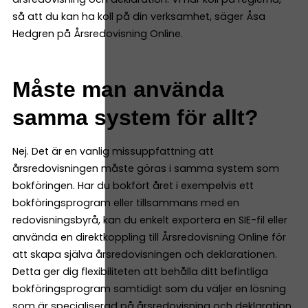
så att du kan ha koll på din verksamhet, säger Åsa
Hedgren på Årsredovisning Online.
Måste man använda
samma system för allt?
Nej. Det är en vanlig missuppfattning att
årsredovisningen måste göras i samma system som
bokföringen. Har du bokfört året i exempelvis ett
bokföringsprogram eller tillsammans med en
redovisningsbyrå, kan du enkelt exportera en SIE-fil eller
använda en direktkoppling till Årsredovisning Online för
att skapa själva årsredovisningen och deklarationen.
Detta ger dig flexibiliteten att behålla ditt befintliga
bokföringsprogram samtidigt som du väljer en lösning
som är specialiserad på årsredovisning och deklaration.