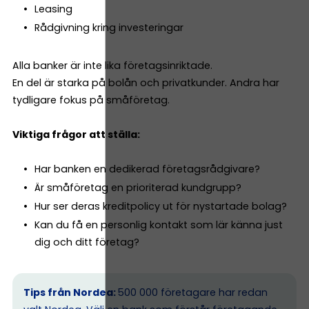
Leasing
Rådgivning kring investeringar
Alla banker är inte lika företagsinriktade.
En del är starka på bolån och privatkunder. Andra har
tydligare fokus på småföretag.
Viktiga frågor att ställa:
Har banken en dedikerad företagsrådgivare?
Är småföretag en prioriterad kundgrupp?
Hur ser deras kreditpolicy ut för nystartade bolag?
Kan du få en personlig kontakt som lär känna just
dig och ditt företag?
Tips från Nordea:
500 000 företagare har redan