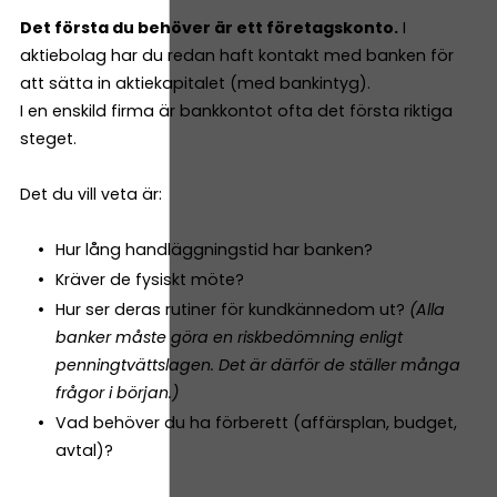
Det första du behöver är ett företagskonto.
I
aktiebolag har du redan haft kontakt med banken för
att sätta in aktiekapitalet (med bankintyg).
I en enskild firma är bankkontot ofta det första riktiga
steget.
Det du vill veta är:
Hur lång handläggningstid har banken?
Kräver de fysiskt möte?
Hur ser deras rutiner för kundkännedom ut?
(Alla
banker måste göra en riskbedömning enligt
penningtvättslagen. Det är därför de ställer många
frågor i början.)
Vad behöver du ha förberett (affärsplan, budget,
avtal)?