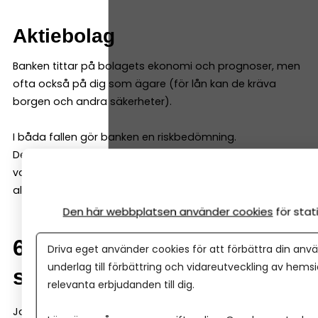
Aktiebolag
Banken tittar på bolagets ekonomi och prognoser, men
ofta också på dig som ägare (för lån kan de kräva
borgen och andra säkerheter).
I båda fallen gör banken en riskbedömning.
Det är normalt – och inget personligt. Därför kan det
vara smart att jämföra fler banker, för att få fler
alternativ.
Den här webbplatsen använder cookies
för sta
6. Kan man byta bank
Driva eget använder cookies för att förbättra din anvä
underlag till förbättring och vidareutveckling av hems
senare?
relevanta erbjudanden till dig.
Ja, det går.