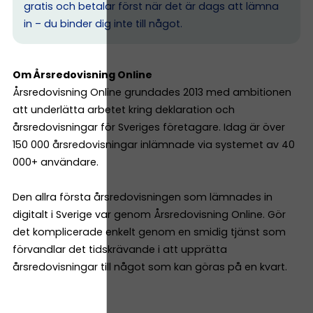
gratis och betalar först när det är dags att lämna
in – du binder dig inte till något.
Om Årsredovisning Online
Årsredovisning Online grundades 2013 med ambitionen
att underlätta arbetet kring deklaration och
årsredovisningar för Sveriges företagare. Idag är över
150 000 årsredovisningar inlämnade via systemet av 40
000+ användare.
Den allra första årsredovisningen som lämnades in
digitalt i Sverige var genom Årsredovisning Online. Gör
det komplicerade enkelt genom en smidig tjänst som
förvandlar det tidskrävande i att upprätta
årsredovisningar till något som kan göras på en kvart.