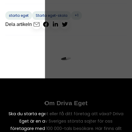
+1
starta eget
Starta eget-skola
Dela artikeln
Om Driva Eget
Ska du starta eget eller få ditt företag att växa? Driva
Eget är en av Sveriges största sajter för oss
företagare med 100 000-tals besökare. Här finns allt