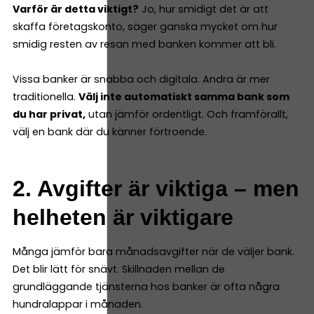
Varför är detta viktigt?
Jo, hur smidigt det är att
skaffa företagskonto, säger ganska mycket om hur
smidig resten av resan med banken kommer att bli.
Vissa banker är snabba och digitala. Andra är mer
traditionella.
Välj inte automatiskt samma bank som
du har privat,
utan jämför ordentligt. Och framförallt,
välj en bank där du känner förtroende.
2. Avgifter är viktiga – men
helheten är viktigare
Många jämför bara månadsavgifter när de väljer bank.
Det blir lätt för snävt. Skillnaden mellan de
grundläggande tjänsterna hos banker är ofta några
hundralappar i månaden.