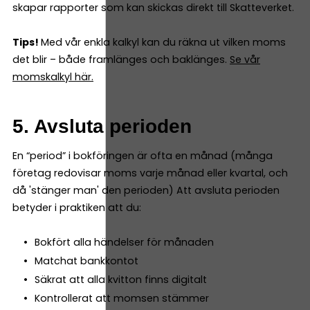
skapar rapporter som kan skickas direkt till Skatteverket.
Tips!
Med vår enkla kalkyl kan du räkna ut vilken moms
det blir – både framlänges och baklänges.
Se vår
momskalkyl här.
5. Avsluta perioden
En “period” i bokföringen är ofta en månad (många
företag redovisar moms varje månad eller kvartal, och
då 'stänger man' den perioden) Att avsluta perioden
betyder i praktiken att du:
Bokfört alla händelser för månaden
Matchat bankkontot
Säkrat att alla kvitton finns digitalt
Kontrollerat att momsen stämmer