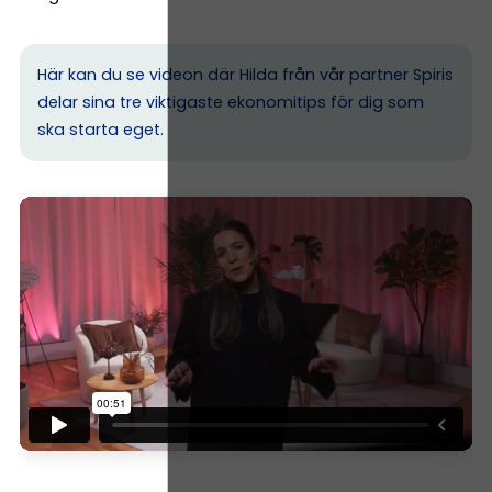
Här kan du se videon där Hilda från vår partner Spiris
delar sina tre viktigaste ekonomitips för dig som
ska starta eget.