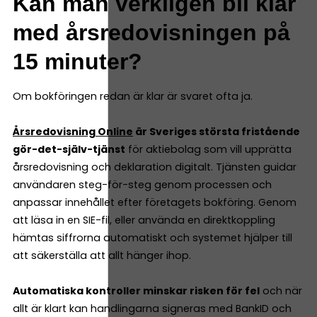
Kan man verkligen bli klar
med årsredovisningen på
15 minuter?
Om bokföringen redan är klar är svaret ofta ja.
Årsredovisning Online
är Sveriges största fristående
gör-det-själv-tjänst
för aktiebolag som vill upprätta
årsredovisning och deklaration digitalt. Tjänsten guidar
användaren steg-för-steg genom processen och
anpassar innehållet efter företagets bokföring. Genom
att läsa in en SIE-fil, eller använda en direktkoppling
hämtas siffrorna automatiskt och systemet hjälper till
att säkerställa att allt hänger ihop.
Automatiska kontroller minskar risken för fel
och när
allt är klart kan handlingarna signeras med BankID och