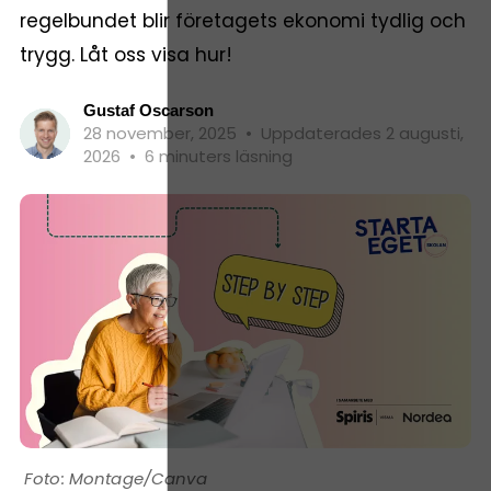
regelbundet blir företagets ekonomi tydlig och
trygg. Låt oss visa hur!
Gustaf Oscarson
28 november, 2025
•
Uppdaterades 2 augusti,
2026
•
6 minuters läsning
Montage/Canva