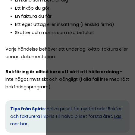
En kund som betalar dig
Ett inköp du gör
En faktura du får
Ett eget uttag eller insättning (i enskild firma)
Skatter och moms som ska betalas
Varje händelse behöver ett underlag: kvitto, faktura eller
annan dokumentation.
Bokföring är alltså bara ett sätt att hålla ordning
–
inte något mystiskt och krångligt (i alla fall inte med rätt
bokföringsprogram).
Tips från Spiris:
Halva priset för nystartade! Bokför
och fakturera i Spiris till halva priset första året.
Läs
mer här.