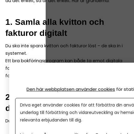
du det enkelt, så är det enkelt. Här är grunderna:
1. Samla alla kvitton och
fakturor digitalt
Du ska inte spara kvitton och fakturor löst – de ska in i
systemet.
Ett bra bokföringsprogram kan både ta emot digitala
fakturor och enkelt scanna in kvitton och fysiska
fakturor – så att du samlar allt i programmet direkt.
Den här webbplatsen använder cookies
för sta
2. Registrera varje händelse i
Driva eget använder cookies för att förbättra din anvä
ditt bokföringsprogram
underlag till förbättring och vidareutveckling av hems
relevanta erbjudanden till dig.
Du bokför en händelse genom att ange: