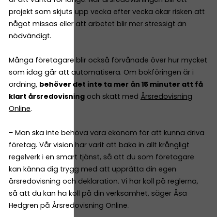
projekt som skjuts upp vecka efter vecka ökar risken att
något missas eller att arbetet blir mer stressigt än
nödvändigt.
Många företagare blir också förvånade över hur mycket
som idag går att automatisera. Om bokföringen är i
ordning,
behöver det inte ta mer än 15 minuter att få
klart årsredovisning
och skatt med
Årsredovisning
Online
.
– Man ska inte behöva vara ekonom för att kunna driva
företag. Vår vision har varit att baka in allt krångligt
regelverk i en smart tjänst, så att du som företagare
kan känna dig trygg med att upprätta din egen
årsredovisning och deklaration. Vi har koll på reglerna,
så att du kan ha koll på din verksamhet, säger Åsa
Hedgren på Årsredovisning Online.