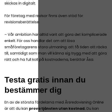
skickas in digitalt.
För företag med revisor finns även stöd för
revisionsberättelse.
– Vår ambition har alltid varit att göra det komplicerade
enkelt. För oss handlar det om att lösa
småföretagarens stora utmaning: att få tiden att räcka
till, samtidigt som man vill känna sig trygg med att göra
rätt och ha full koll på kostnaderna, berättar Åsa.
Testa gratis innan du
bestämmer dig
En av de största fördelarna med Årsredovisning Online
är att du kan
prova tjänsten utan kostnad.
Du kan