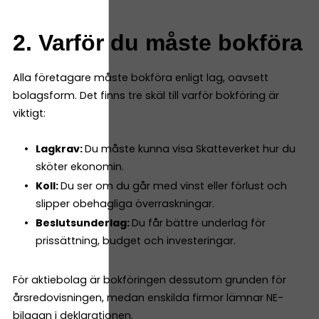
2. Varför du måste bokföra
Alla företagare måste bokföra enligt lag, oavsett
bolagsform. Det finns tre skäl till varför bokföring är
viktigt:
Lagkrav:
Du måste kunna visa Skatteverket hur du
sköter ekonomin.
Koll:
Du ser om du går med vinst eller förlust och
slipper obehagliga överraskningar.
Beslutsunderlag:
Du får bättre underlag för
prissättning, budget och investeringar.
För aktiebolag är bokföringen dessutom grunden för
årsredovisningen, medan enskilda firmor lämnar NE-
bilagan i deklarationen.