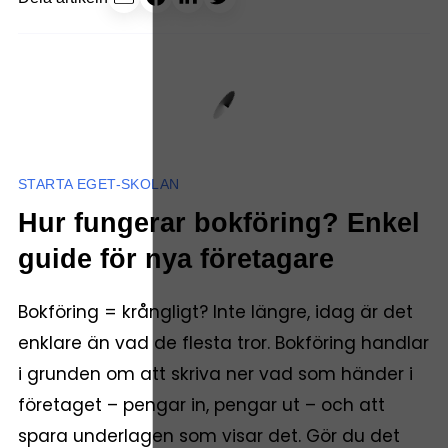
STARTA EGET-SKOLAN
Hur fungerar bokföring? Enkel
guide för nya företagare
Bokföring = krångligt? Inte längre, idag är det
enklare än vad de flesta tror. Bokföring handlar
i grunden om att skriva ner vad som händer i
företaget – pengar in, pengar ut – och att
spara underlagen som visar det. Gör du det