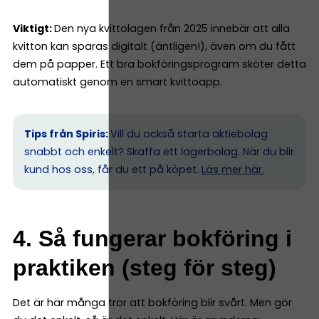
Viktigt:
Den nya kvittolagen från 2025 innebär att alla
kvitton kan sparas digitalt (äntligen!), även om du fått
dem på papper. Ett bra bokföringsprogram sköter detta
automatiskt genom en smart kvittoapp.
Tips från Spiris:
Vill du också starta aktiebolag
snabbt och enkelt? Skaffa ett lagerbolag. När du blir
kund hos oss, får du ett på köpet.
Läs mer här.
4. Så fungerar bokföring i
praktiken (steg för steg)
Det är här många tror att bokföring blir svårt. Men gör