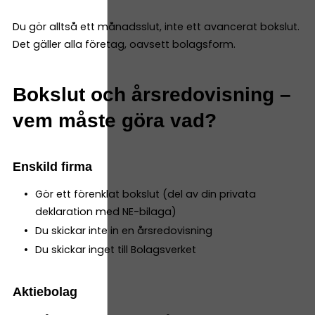
Du gör alltså ett månadsslut, inte ett avancerat bokslut.
Det gäller alla företag, oavsett bolagsform.
Bokslut och årsredovisning –
vem måste göra vad?
Enskild firma
Gör ett förenklat bokslut (del av din privata
deklaration med NE-bilaga)
Du skickar inte in en årsredovisning
Du skickar inget till Bolagsverket
Aktiebolag