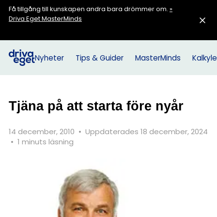
Få tillgång till kunskapen andra bara drömmer om.
»
Driva Eget MasterMinds
Nyheter
Tips & Guider
MasterMinds
Kalkyle
Tjäna på att starta före nyår
14 december, 2010
•
Uppdaterades 18 december, 2024
•
1 minuts läsning