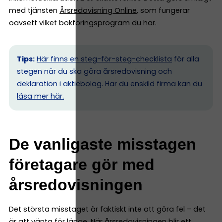
med tjänsten
Årsredovisning Online
, som fungerar
oavsett vilket bokföringsprogram du har.
Tips:
Här finns en steg-för-steg-checklista
för alla
stegen när du ska göra årsredovisning och
deklaration i aktiebolag. Har du enskild firma kan du
l
äsa mer här.
De vanligaste misstagen
företagare gör med
årsredovisningen
Det största misstaget är faktiskt inte att göra fel – det
är att vänta för länge. När årsredovisningen blir ett