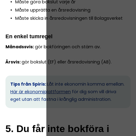
Måste göra bokslut varje år
Måste upprätta en årsredovisning
Måste skicka in årsredovisningen till Bolagsverket
En enkel tumregel
Månadssvis:
gör bokföringen och stäm av.
Årsvis:
gör bokslut (EF) eller årsredovisning (AB).
Tips från Spiris:
Låt inte ekonomin komma emellan.
Här är ekonomiplattformen
för dig som vill driva
eget utan att fastna i krånglig administration.
5. Du får inte bokföra i