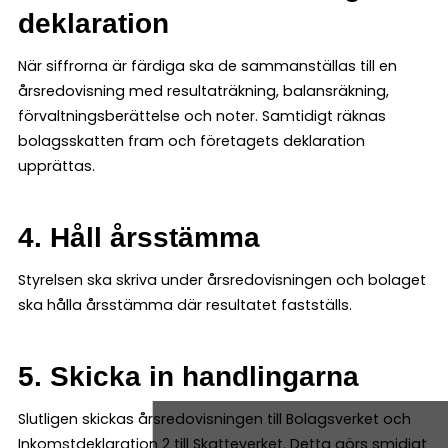
deklaration
När siffrorna är färdiga ska de sammanställas till en
årsredovisning med resultaträkning, balansräkning,
förvaltningsberättelse och noter. Samtidigt räknas
bolagsskatten fram och företagets deklaration
upprättas.
4. Håll årsstämma
Styrelsen ska skriva under årsredovisningen och bolaget
ska hålla årsstämma där resultatet fastställs.
5. Skicka in handlingarna
Slutligen skickas årsredovisningen till Bolagsverket och
Inkomstdeklaration 2 till Skatteverket. Detta görs smidigt