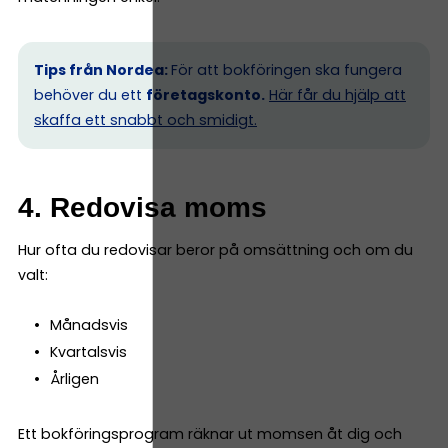
Tips från Nordea:
För att bokföringen ska fungera
behöver du ett
företagskonto.
Här får du hjälp att
skaffa ett snabbt och smidigt.
4. Redovisa moms
Hur ofta du redovisar beror på omsättning och om du
valt:
Månadsvis
Kvartalsvis
Årligen
Ett bokföringsprogram räknar ut momsen åt dig och