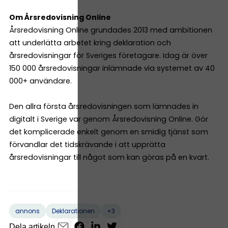
Om Årsredovisning Online
Årsredovisning Online grundades 2013 med ambitionen
att underlätta arbetet kring deklaration och
årsredovisningar för Sveriges företagare. Idag är över
150 000 årsredovisningar inlämnade via systemet av 40
000+ användare.
Den allra första årsredovisningen som lämnades in
digitalt i Sverige var genom Årsredovisning Online. Gör
det komplicerade enkelt genom en smidig tjänst som
förvandlar det tidskrävande i att upprätta
årsredovisningar till något som kan göras på en kvart.
+3
annons
Deklarationen
Dela artikeln