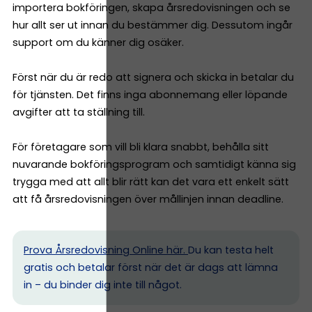
importera bokföringen, skapa årsredovisningen och se
hur allt ser ut innan du bestämmer dig. Dessutom ingår
support om du känner dig osäker.
Först när du är redo att signera och skicka in betalar du
för tjänsten. Det finns inga abonnemang eller löpande
avgifter att ta ställning till.
För företagare som vill bli klara snabbt, behålla sitt
nuvarande bokföringsprogram och samtidigt känna sig
trygga med att allt blir rätt kan det vara ett enkelt sätt
att få årsredovisningen över mållinjen innan deadline.
Prova Årsredovisning Online här.
Du kan testa helt
gratis och betalar först när det är dags att lämna
in – du binder dig inte till något.