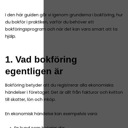
I den här guiden går vi igenom grunderna i bokföring, hur
du bokför i praktiken, varför du behöver ett
bokföringsprogram och när det kan vara smart att ta
hjälp.
1. Vad bokföring
egentligen är
Bokföring betyder att du registrerar alla ekonomiska
händelser i företaget. Det är allt från fakturor och kvitton
till skatter, lön och inköp.
En ekonomisk händelse kan exempelvis vara: