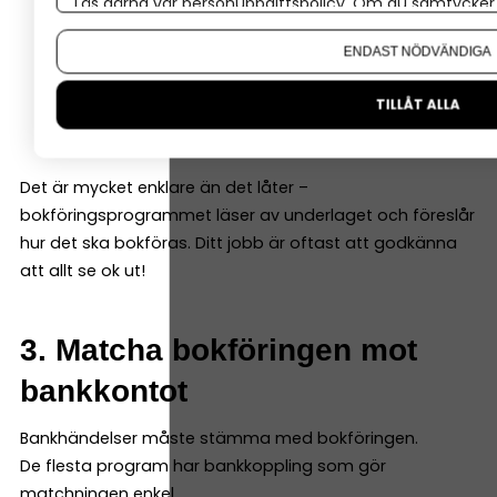
Läs gärna vår
personuppgiftspolicy
. Om du samtycker t
Vad som hänt
Om du vill ändra ditt val i efterhand hittar du den möjl
Belopp
ENDAST NÖDVÄNDIGA
Datum
Underlag
TILLÅT ALLA
Konto (programmen hjälper dig välja rätt)
Det är mycket enklare än det låter –
bokföringsprogrammet läser av underlaget och föreslår
hur det ska bokföras. Ditt jobb är oftast att godkänna
att allt se ok ut!
3. Matcha bokföringen mot
bankkontot
Bankhändelser måste stämma med bokföringen.
De flesta program har bankkoppling som gör
matchningen enkel.