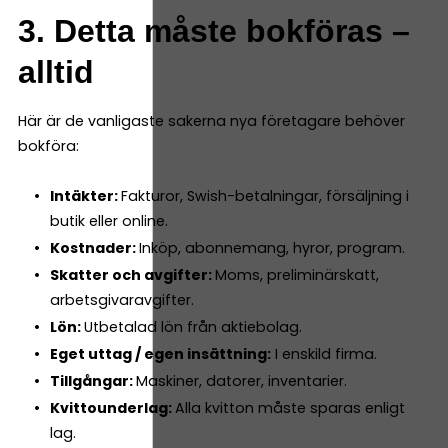
3. Detta måste bokföras –
alltid
Här är de vanligaste sakerna nya företagare behöver
bokföra:
Intäkter:
Fakturor, Swish-betalningar, försäljning i
butik eller online.
Kostnader:
Inköp, abonnemang, hyror, program.
Skatter och avgifter:
Moms, preliminärskatt,
arbetsgivaravgifter.
Lön:
Utbetalad lön från aktiebolag.
Eget uttag / egen insättning:
I enskild firma.
Tillgångar:
Maskiner, datorer, inventarier.
Kvittounderlag:
Alla kvitton måste sparas enligt
lag.