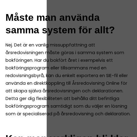
Måste man använda
samma system för allt?
Nej. Det är en vanlig missuppfattning att
årsredovisningen måste göras i samma system som
bokföringen. Har du bokfört året i exempelvis ett
bokföringsprogram eller tillsammans med en
redovisningsbyrå, kan du enkelt exportera en SIE-fil eller
använda en direktkoppling till Årsredovisning Online för
att skapa själva årsredovisningen och deklarationen.
Detta ger dig flexibiliteten att behålla ditt befintliga
bokföringsprogram samtidigt som du väljer en lösning
som är specialiserad på årsredovisning och deklaration.