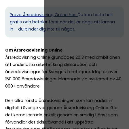
Prova Årsredovisning Online här.
Du kan testa helt
gratis och betalar först när det är dags att lämna
in – du binder dig inte till något.
Om Årsredovisning Online
Årsredovisning Online grundades 2013 med ambitionen
att underlätta arbetet kring deklaration och
årsredovisningar för Sveriges företagare. Idag är över
150 000 årsredovisningar inlämnade via systemet av 40
000+ användare.
Den allra första årsredovisningen som lämnades in
digitalt i Sverige var genom Årsredovisning Online. Gör
det komplicerade enkelt genom en smidig tjänst som
förvandlar det tidskrävande i att upprätta