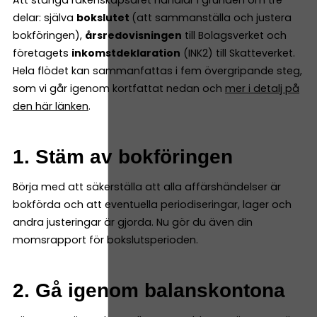
Att stänga räkenskapsåret handlar i grunden om tre
delar: själva
bokslutet
(att sammanställa och justera
bokföringen),
årsredovisningen
till Bolagsverket och
företagets
inkomstdeklaration
(INK2) till Skatteverket.
Hela flödet kan sammanfattas i fem övergripande steg,
som vi går igenom kortfattat nedan och
mer i detalj på
den här länken
.
1. Stäm av bokföringen
Börja med att säkerställa att alla affärshändelser är
bokförda och att eventuella periodiseringar, lager och
andra justeringar är gjorda. Nu gör du även din
momsrapport för bokslutsperioden.
2. Gå igenom balanskontona