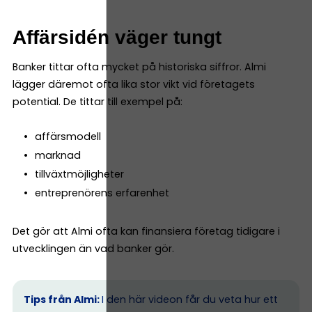
Affärsidén väger tungt
Banker tittar ofta mycket på historiska siffror. Almi
lägger däremot ofta lika stor vikt vid företagets
potential. De tittar till exempel på:
affärsmodell
marknad
tillväxtmöjligheter
entreprenörens erfarenhet
Det gör att Almi ofta kan finansiera företag tidigare i
utvecklingen än vad banker gör.
Tips från Almi:
I den här videon får du veta hur ett