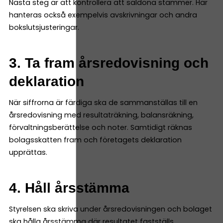
Nästa steg är att kontrollera att saldona stämmer. Här
hanteras också exempelvis avskrivningar och andra
bokslutsjusteringar.
3. Ta fram årsredovisning och
deklaration
När siffrorna är färdiga ska de sammanställas till en
årsredovisning med resultaträkning, balansräkning,
förvaltningsberättelse och noter. Samtidigt räknas
bolagsskatten fram och företagets deklaration
upprättas.
4. Håll årsstämma
Styrelsen ska skriva under årsredovisningen och bolaget
ska hålla årsstämma där resultatet fastställs.