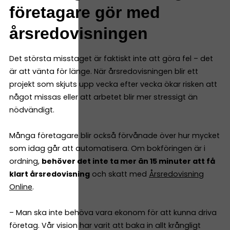
företagare gör med
årsredovisningen
Det största misstaget är faktiskt inte att göra fel – det
är att vänta för länge. När årsredovisningen blir ett
projekt som skjuts upp vecka efter vecka ökar risken att
något missas eller att arbetet blir mer stressigt än
nödvändigt.
Många företagare blir också förvånade över hur mycket
som idag går att automatisera. Om bokföringen är i
ordning,
behöver det inte ta mer än 15 minuter att få
klart årsredovisning
och skatt med
Årsredovisning
Online
.
– Man ska inte behöva vara ekonom för att kunna driva
företag. Vår vision har varit att baka in allt krångligt