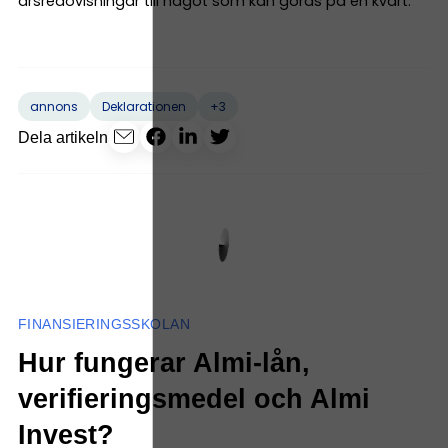
årsredovisningar till något som kan göras på en kvart.
+3
annons
Deklarationen
Dela artikeln
FINANSIERINGSSKOLAN
Hur fungerar Almi-lån,
verifieringsmedel och Almi
Invest?