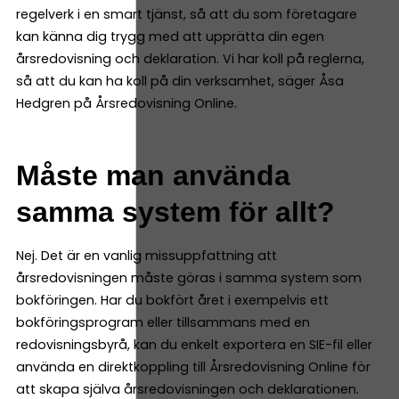
regelverk i en smart tjänst, så att du som företagare
kan känna dig trygg med att upprätta din egen
årsredovisning och deklaration. Vi har koll på reglerna,
så att du kan ha koll på din verksamhet, säger Åsa
Hedgren på Årsredovisning Online.
Måste man använda
samma system för allt?
Nej. Det är en vanlig missuppfattning att
årsredovisningen måste göras i samma system som
bokföringen. Har du bokfört året i exempelvis ett
bokföringsprogram eller tillsammans med en
redovisningsbyrå, kan du enkelt exportera en SIE-fil eller
använda en direktkoppling till Årsredovisning Online för
att skapa själva årsredovisningen och deklarationen.