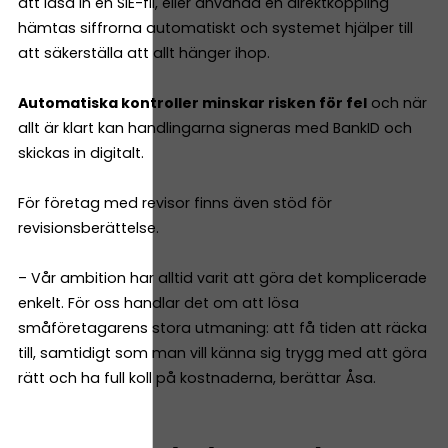
att läsa in en SIE-fil, eller använda en direktkoppling
hämtas siffrorna automatiskt och systemet hjälper till
att säkerställa att allt hänger ihop.
Automatiska kontroller minskar risken för fel
och när
allt är klart kan handlingarna signeras med BankID och
skickas in digitalt.
För företag med revisor finns även stöd för
revisionsberättelse.
– Vår ambition har alltid varit att göra det komplicerade
enkelt. För oss handlar det om att lösa
småföretagarens stora utmaning: att få tiden att räcka
till, samtidigt som man vill känna sig trygg med att göra
rätt och ha full koll på kostnaderna, berättar Åsa.