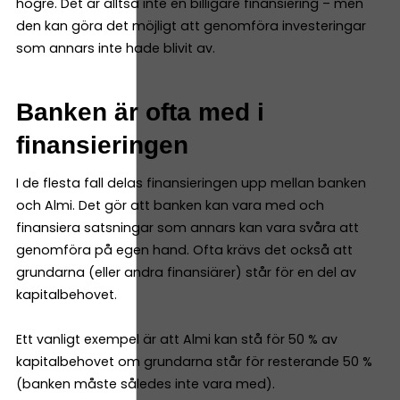
högre. Det är alltså inte en billigare finansiering – men
den kan göra det möjligt att genomföra investeringar
som annars inte hade blivit av.
Banken är ofta med i
finansieringen
I de flesta fall delas finansieringen upp mellan banken
och Almi. Det gör att banken kan vara med och
finansiera satsningar som annars kan vara svåra att
genomföra på egen hand. Ofta krävs det också att
grundarna (eller andra finansiärer) står för en del av
kapitalbehovet.
Ett vanligt exempel är att Almi kan stå för 50 % av
kapitalbehovet om grundarna står för resterande 50 %
(banken måste således inte vara med).