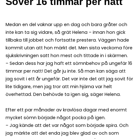
Sover 16 timmar per natt
Medan en del vaknar upp en dag och bara gråter och
inte kan ta sig vidare, så grät Helena – innan hon gick
tillbaka till jobbet och fortsatte prestera. Väggen hade
kommit utan att hon märkt det. Men sista veckorna före
sjukskrivningen satt hon mest och tittade in i skärmen.
– Sedan dess har jag haft ett sömnbehov på ungefär 16
timmar per natt! Det går ju inte. Så man kan säga att
jag sovit i ett år ungefär. Det var inte det att jag sovit för
lite tidigare, men jag tror att min hjärna var helt
överhettad. Den behövde ta igen sig, säger Helena.
Efter ett par månader av kravlösa dagar med enormt
mycket sömn började något pocka på igen.
– Jag kände att det var något som började spira. Och
jag märkte att det enda jag blev glad av och som