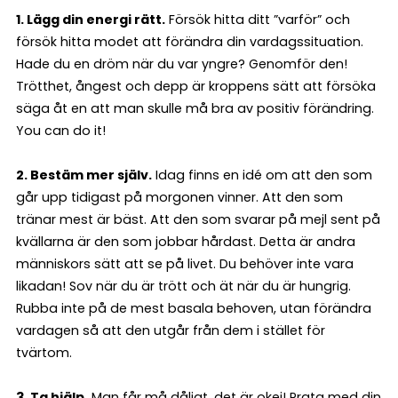
1. Lägg din energi rätt.
Försök hitta ditt ”varför” och
försök hitta modet att förändra din vardagssituation.
Hade du en dröm när du var yngre? Genomför den!
Trötthet, ångest och depp är kroppens sätt att försöka
säga åt en att man skulle må bra av positiv förändring.
You can do it!
2. Bestäm mer själv.
Idag finns en idé om att den som
går upp tidigast på morgonen vinner. Att den som
tränar mest är bäst. Att den som svarar på mejl sent på
kvällarna är den som jobbar hårdast. Detta är andra
människors sätt att se på livet. Du behöver inte vara
likadan! Sov när du är trött och ät när du är hungrig.
Rubba inte på de mest basala behoven, utan förändra
vardagen så att den utgår från dem i stället för
tvärtom.
3. Ta hjälp.
Man får må dåligt, det är okej! Prata med din