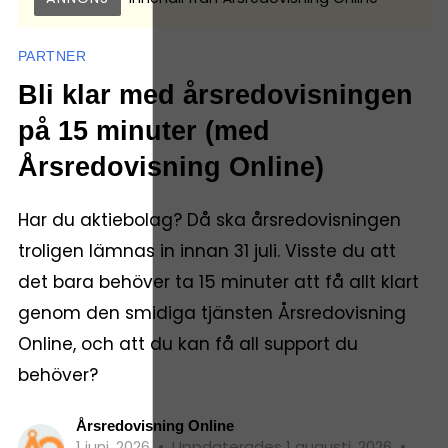
PARTNER
Bli klar med årsredovisningen
på 15 minuter (med
Årsredovisning Online)
Har du aktiebolag? Då ska årsredovisningen
troligen lämnas in innan 31 juli. Visste du att
det bara behöver ta 15 minuter att få allt klart
genom den smidiga tjänsten Årsredovisning
Online, och att du kan få all support du
behöver?
Årsredovisning Online
1 juni, 2026
•
Uppdaterades 1 augusti, 2026
•