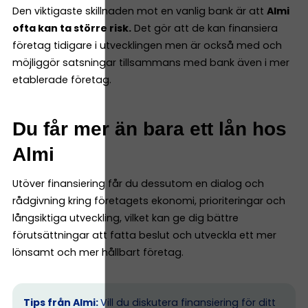
Den viktigaste skillnaden mot en vanlig bank är att
Almi
ofta kan ta större risk.
Det gör att de kan finansiera
företag tidigare i utvecklingen men är också med och
möjliggör satsningar tillsammans med bank även i mer
etablerade företag.
Du får mer än bara ett lån hos
Almi
Utöver finansiering får du dessutom en dialog och
rådgivning kring företagets ekonomi, prioriteringar och
långsiktiga utveckling, vilket kan ge dig bättre
förutsättningar att fatta beslut och utveckla ett mer
lönsamt och mer hållbart företag.
Tips från Almi:
Vill du diskutera finansiering för ditt