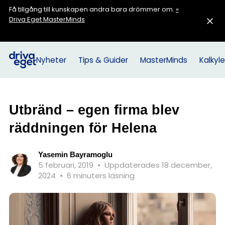
Få tillgång till kunskapen andra bara drömmer om.
»
Driva Eget MasterMinds
Nyheter
Tips & Guider
MasterMinds
Kalkyle
Utbränd – egen firma blev
räddningen för Helena
Yasemin Bayramoglu
5 februari, 2019
•
Uppdaterades 18 december,
2024
•
6 minuters läsning