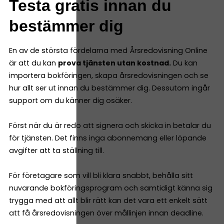
Testa gratis innan du
bestämmer dig
En av de största fördelarna med Årsredovisning Online
är att du kan
prova tjänsten utan kostnad.
Du kan
importera bokföringen, skapa årsredovisningen och se
hur allt ser ut innan du bestämmer dig. Dessutom ingår
support om du känner dig osäker.
Först när du är redo att signera och skicka in betalar du
för tjänsten. Det finns inga abonnemang eller löpande
avgifter att ta ställning till.
För företagare som vill bli klara snabbt, behålla sitt
nuvarande bokföringsprogram och samtidigt känna sig
trygga med att allt blir rätt kan det vara ett enkelt sätt
att få årsredovisningen över mållinjen innan deadline.