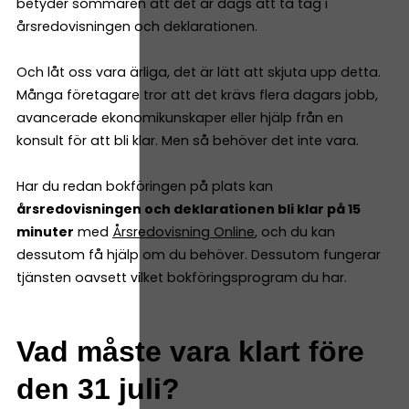
betyder sommaren att det är dags att ta tag i
årsredovisningen och deklarationen.
Och låt oss vara ärliga, det är lätt att skjuta upp detta.
Många företagare tror att det krävs flera dagars jobb,
avancerade ekonomikunskaper eller hjälp från en
konsult för att bli klar. Men så behöver det inte vara.
Har du redan bokföringen på plats kan
årsredovisningen och deklarationen bli klar på 15
minuter
med
Årsredovisning Online
, och du kan
dessutom få hjälp om du behöver. Dessutom fungerar
tjänsten oavsett vilket bokföringsprogram du har.
Vad måste vara klart före
den 31 juli?