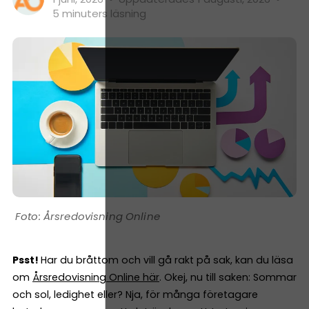
5 minuters läsning
Årsredovisning Online
Psst!
Har du bråttom och vill gå rakt på sak, kan du läsa
om
Årsredovisning Online här
. Okej, nu till saken: Sommar
och sol, ledighet eller? Nja, för många företagare