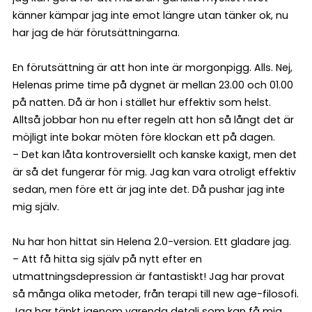
känner kämpar jag inte emot längre utan tänker ok, nu
har jag de här förutsättningarna.
En förutsättning är att hon inte är morgonpigg. Alls. Nej,
Helenas prime time på dygnet är mellan 23.00 och 01.00
på natten. Då är hon i stället hur effektiv som helst.
Alltså jobbar hon nu efter regeln att hon så långt det är
möjligt inte bokar möten före klockan ett på dagen.
– Det kan låta kontroversiellt och kanske kaxigt, men det
är så det fungerar för mig. Jag kan vara otroligt effektiv
sedan, men före ett är jag inte det. Då pushar jag inte
mig själv.
Nu har hon hittat sin Helena 2.0-version. Ett gladare jag.
– Att få hitta sig själv på nytt efter en
utmattningsdepression är fantastiskt! Jag har provat
så många olika metoder, från terapi till new age-filosofi.
Jag har tänkt igenom varenda detalj som kan få mig