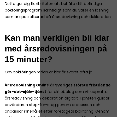
Detta ger dig flexibiliteten att behålla ditt befintliga
bokföringsprogram samtidigt som du väljer en lösning
som är specialiserad på årsredovisning och deklaration.
Kan man verkligen bli klar
med årsredovisningen på
15 minuter?
Om bokföringen redan är klar är svaret ofta ja.
Årsredovisning Online
är Sveriges största fristående
gör-det-själv-tjänst
för aktiebolag som vill upprätta
årsredovisning och deklaration digitalt. Tjänsten guidar
användaren steg-för-steg genom processen och
anpassar innehållet efter företagets bokföring. Genom