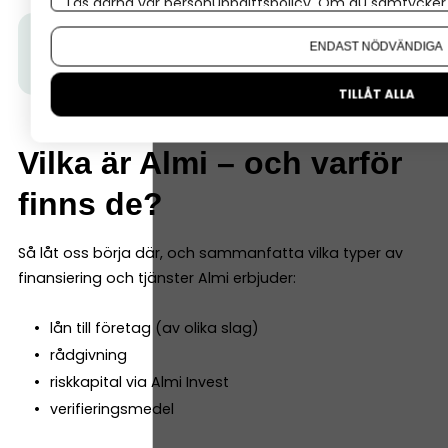
Läs gärna vår
personuppgiftspolicy
. Om du samtycker t
Om du vill ändra ditt val i efterhand hittar du den möjl
Tips från Almi:
Så här kan Almi finansiera ditt
ENDAST NÖDVÄNDIGA
företag
– läs om olika typer av lån
TILLÅT ALLA
Vilka är Almi – och varför
finns de?
Så låt oss börja där, och sammanfatta vilka typer av
finansiering och tjänster Almi erbjuder:
lån till företag (av olika slag)
rådgivning
riskkapital via Almi Invest
verifieringsmedel