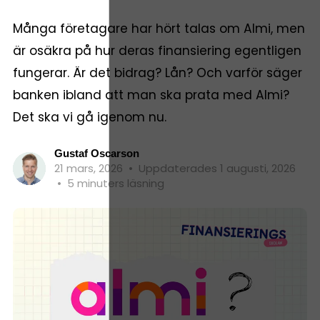
Många företagare har hört talas om Almi, men
är osäkra på hur deras finansiering egentligen
fungerar. Är det bidrag? Lån? Och varför säger
banken ibland att man ska prata med Almi?
Det ska vi gå igenom nu.
Gustaf Oscarson
21 mars, 2026
•
Uppdaterades 1 augusti, 2026
•
5 minuters läsning