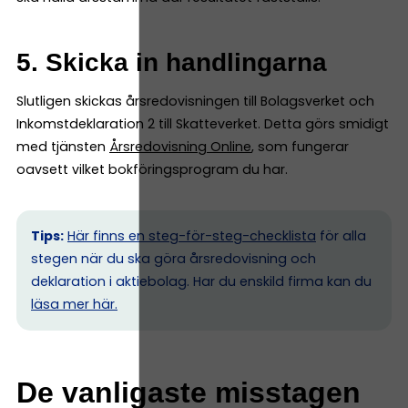
5. Skicka in handlingarna
Slutligen skickas årsredovisningen till Bolagsverket och
Inkomstdeklaration 2 till Skatteverket. Detta görs smidigt
med tjänsten
Årsredovisning Online
, som fungerar
oavsett vilket bokföringsprogram du har.
Tips:
Här finns en steg-för-steg-checklista
för alla
stegen när du ska göra årsredovisning och
deklaration i aktiebolag. Har du enskild firma kan du
l
äsa mer här.
De vanligaste misstagen