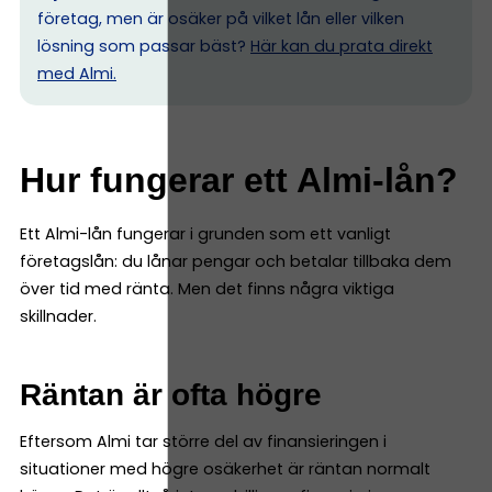
företag, men är osäker på vilket lån eller vilken
lösning som passar bäst?
Här kan du prata direkt
med Almi.
Hur fungerar ett Almi-lån?
Ett Almi-lån fungerar i grunden som ett vanligt
företagslån: du lånar pengar och betalar tillbaka dem
över tid med ränta. Men det finns några viktiga
skillnader.
Räntan är ofta högre
Eftersom Almi tar större del av finansieringen i
situationer med högre osäkerhet är räntan normalt