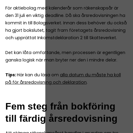
För aktiebolag med kalenderår som räkenskapsår är
den 31 juli en viktig deadline. Då ska årsredovisningen ha
kommit in till Bolagsverket. Innan dess behöver du också
ha gjort bokslutet, tagit fram företagets årsredovisning
och upprättat Inkomstdeklaration 2 till Skatteverket.
Det kan låta omfattande, men processen är egentligen
ganska logisk när man bryter ner den i mindre delar.
Tips:
Här kan du läsa om
alla datum du måste ha koll
på för årsredovisning och deklaration
.
Fem steg från bokföring
till färdig årsredovisning