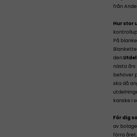
från Ande
Hur stor 
kontrollup
På blanket
Blankette
den.
Utde
nästa års
behöver pe
ska då an
utdelninge
kanske i 
För dig s
av bolage
förra åre