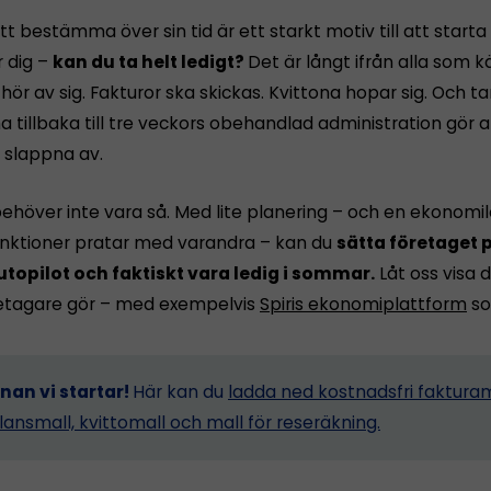
tt bestämma över sin tid är ett starkt motiv till att starta
r dig –
kan du ta helt ledigt?
Det är långt ifrån alla som 
ör av sig. Fakturor ska skickas. Kvittona hopar sig. Och 
tillbaka till tre veckors obehandlad administration gör a
n slappna av.
ehöver inte vara så. Med lite planering – och en ekonomi
funktioner pratar med varandra – kan du
sätta företaget p
utopilot och faktiskt vara ledig i sommar.
Låt oss visa d
etagare gör – med exempelvis
Spiris ekonomiplattform
so
nnan vi startar!
Här kan du
ladda ned kostnadsfri fakturam
lansmall, kvittomall och mall för reseräkning.