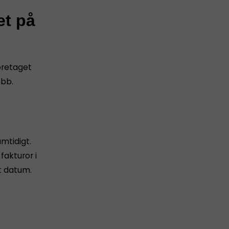
et på
företaget
obb.
amtidigt.
akturor i
t datum.