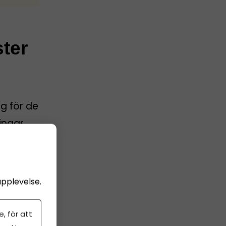
ster
g för de
ingar
 av
ra
upplevelse.
, för att