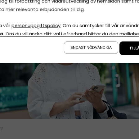
lag till förbättring och vidareutveckling av hemsidan samt fö
ta mer relevanta erbjudanden till dig.
a vår
personuppgiftspolicy
. Om du samtycker till vår användni
la
. Om du vill ändra ditt val i efterhand hittar du den möjlighe
å sidan.
ENDAST NÖDVÄNDIGA
TILL
is