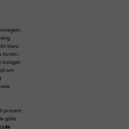
lonregeln.
ning.
tt klara
 förrän i
m bolaget
ill och
t
nare,
50 procent
e gälla
l
.
Läs