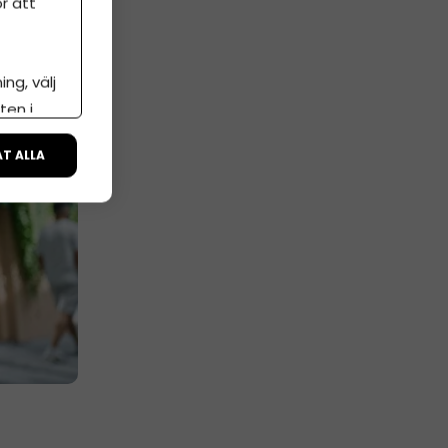
r att
ng, välj
ten i
ÅT ALLA