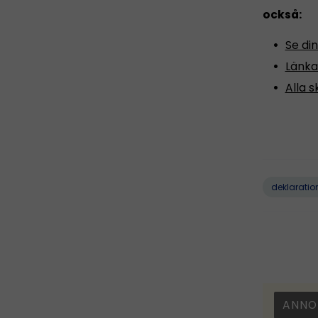
också:
Se din
Länka
Alla s
deklaratio
ANNO