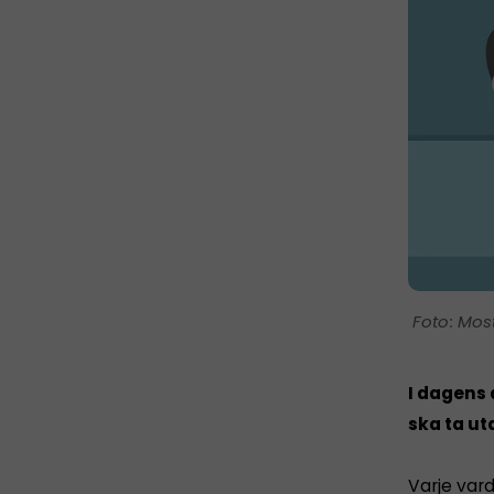
Mos
I dagens 
ska ta ut
Varje vard