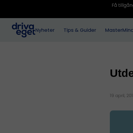
Få tillg
Nyheter
Tips & Guider
MasterMin
Utde
19 april, 2