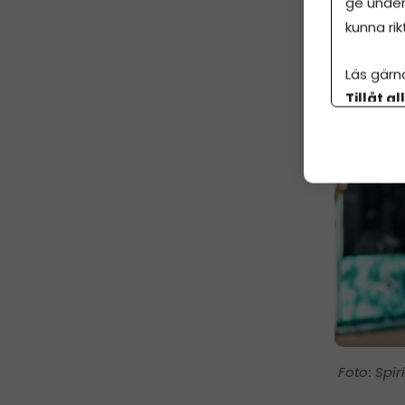
ge under
kunna rik
Läs gärn
Tillåt al
botten p
Spir