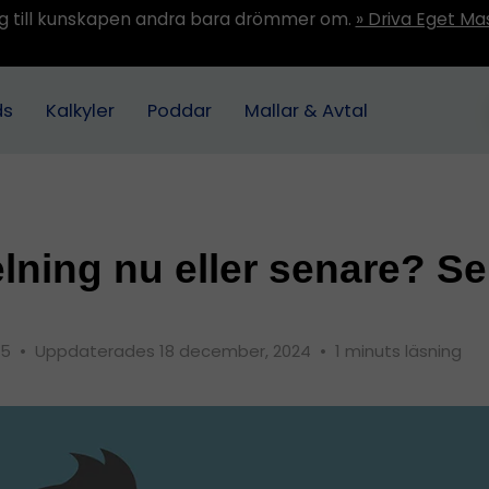
ång till kunskapen andra bara drömmer om.
» Driva Eget Ma
ds
Kalkyler
Poddar
Mallar & Avtal
lning nu eller senare? Se
015
•
Uppdaterades 18 december, 2024
•
1 minuts läsning