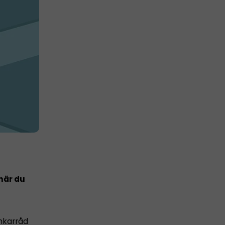
när du
änkarråd