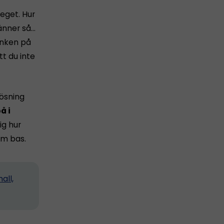
 eget. Hur
känner så…
tanken på
tt du inte
lösning
å i
ig hur
m bas.
all,