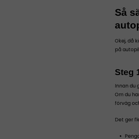
Så sä
autop
Okej, då k
på autopil
Steg 
Innan du g
Om du har
förväg oc
Det ger fl
Penga