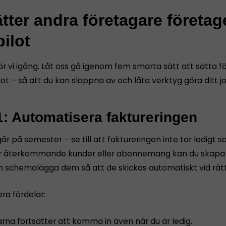
tter andra företagare företag
ilot
ör vi igång. Låt oss gå igenom fem smarta sätt att sätta 
ot – så att du kan slappna av och låta verktyg göra ditt j
1: Automatisera faktureringen
år på semester – se till att faktureringen inte tar ledigt s
 återkommande kunder eller abonnemang kan du skapa f
h schemalägga dem så att de skickas automatiskt vid rät
era fördelar:
rna fortsätter att komma in även när du är ledig.