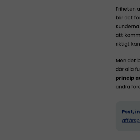
Friheten a
blir det fö
Kunderna h
att komma 
riktigt ka
Men det b
där alla 
princip a
andra för
Psst, i
affärsp