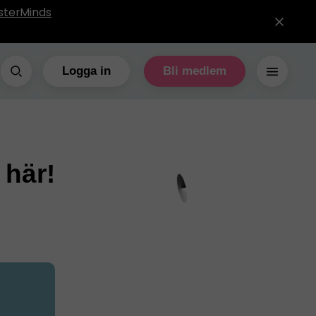
sterMinds
Logga in
Bli medlem
 här!