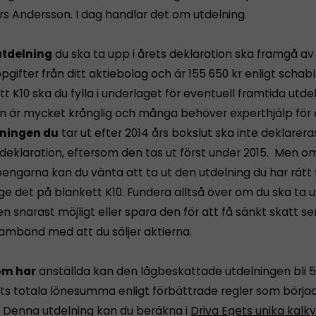
rs Andersson. I dag handlar det om utdelning.
utdelning
du ska ta upp i årets deklaration ska framgå av
pgifter från ditt aktiebolag och är 155 650 kr enligt schab
t K10 ska du fylla i underlaget för eventuell framtida utdel
n är mycket krånglig och många behöver experthjälp för a
lningen du
tar ut efter 2014 års bokslut ska inte deklareras
 deklaration, eftersom den tas ut först under 2015. Men o
ngarna kan du vänta att ta ut den utdelning du har rätt t
ge det på blankett K10. Fundera alltså över om du ska ta u
n snarast möjligt eller spara den för att få sänkt skatt se
samband med att du säljer aktierna.
om har
anställda kan den lågbeskattade utdelningen bli 
ts totala lönesumma enligt förbättrade regler som börjad
t. Denna utdelning kan du beräkna i
Driva Egets unika kalky