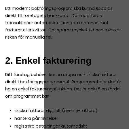
Ett modernt bokföringsprogram ska kunna kopplas
direkt till företagets bankkonto. Då importeras
transaktioner automatiskt och kan matchas mot
fakturor eller kvitton. Det sparar mycket tid och minskar
risken för manuella fel.
2. Enkel fakturering
Ditt företag behöver kunna skapa och skicka fakturor
direkt i bokföringsprogrammet. Programmet bör därför
ha en enkel faktureringsfunktion. Det är också en fördel
om programmet kan:
skicka fakturor digitalt (även e-faktura)
hantera påminnelser
registrera betalningar automatiskt