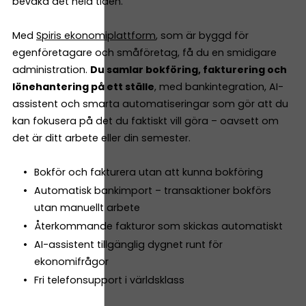
bevaka det hela tiden.
Med
Spiris ekonomiplattform
, som är byggd för
egenföretagare och småföretag, få du en smidigare
administration.
Du samlar bokföring, fakturering och
lönehantering på ett ställe
, med bankintegration, AI-
assistent och smarta automatiseringar som gör att du
kan fokusera på det du faktiskt vill göra – oavsett om
det är ditt arbete eller din semester.
Bokför och fakturera utan att kunna bokföring
Automatisk bankimport – transaktioner bokförs
utan manuellt arbete
Återkommande fakturor som skickas automatiskt
AI-assistent tillgänglig dygnet runt för
ekonomifrågor
Fri telefonsupport i världsklass