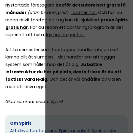
Nystartade företagare
bokför dessutom helt gratis i 6
månader
(utan bindningstid)
.
Läs mer här.
Och har du
redan drivit företag ett tag kan du självklart
prova Spiris
gratis här
. Har du redan ett bokföringsprogram är det
superlätt att byta,
läs hur du gör här.
Att ta semester som företagare handlar inte om att
lämna allt åt slumpen – det handlar om att bygga
system som håller ihop det åt dig.
Ju bättre
infrastruktur du har på plats, desto friare är du att
faktiskt vara ledig.
Och det är väl ändå lite av vitsen
med att driva eget.
Glad sommar önskar Spiris!
Om Spiris
Att driva företag med Spiris är enkelt. Spiris är den