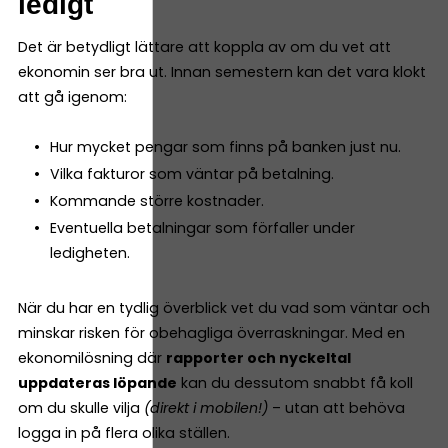
ledigt
Det är betydligt lättare att koppla av om du vet att
ekonomin ser bra ut. Innan semestern kan det vara klokt
att gå igenom:
Hur mycket pengar som finns på banken just nu.
Vilka fakturor som väntar på betalning.
Kommande större kostnader.
Eventuella betalningar som förfaller under
ledigheten.
När du har en tydlig överblick vet du vad som väntar och
minskar risken för obehagliga överraskningar. Med en
ekonomilösning där
rapporter och nyckeltal
uppdateras löpande
kan du dessutom snabbt få koll
om du skulle vilja
(direkt i mobilen!)
– utan att behöva
logga in på flera olika ställen.