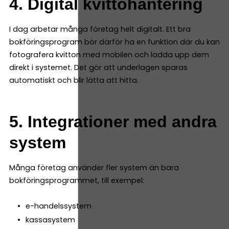
4. Digital kvittohantering
I dag arbetar många företag helt digitalt. Ett bra
bokföringsprogram bör därför ha en funktion där du kan
fotografera kvitton med mobilen och ladda upp dem
direkt i systemet. Det gör att underlagen sparas
automatiskt och blir lätta att hitta.
5. Integrationer med andra
system
Många företag använder fler system än bara
bokföringsprogrammet, till exempel:
e-handelssystem
kassasystem