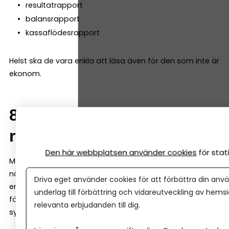
resultatrapport
balansrapport
kassaflödesrapport
Helst ska de vara enkla att läsa även för den som inte är
ekonom.
8. Samarbete med
redovisningskonsult
Den här webbplatsen använder cookies
för sta
Många företag väljer att anlita en redovisningskonsult
när de växer. Då är det viktigt att programmet gör det
Driva eget använder cookies för att förbättra din anvä
enkelt att dela bokföringen. Många system låter både
underlag till förbättring och vidareutveckling av hems
företagaren och redovisningskonsulten arbeta i samma
relevanta erbjudanden till dig.
system samtidigt.