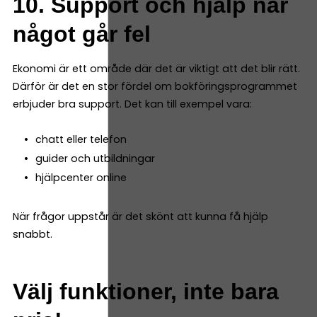
10. Support och hjälp när
något går fel
Ekonomi är ett område där det är viktigt att det blir rätt.
Därför är det en stor fördel om bokföringsprogrammet
erbjuder bra support. Det kan till exempel vara:
chatt eller telefon
guider och utbildningar
hjälpcenter online
När frågor uppstår är det skönt att kunna få hjälp
snabbt.
Välj funktioner, inte bara