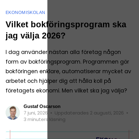
EKONOMISKOLAN
Vilket bokföringsprogram ska
jag välja 2026?
I dag använder nästan alla företag någon
form av bokföringsprogram. Programmen gör
bokföringen enklare, automatiserar mycket av
arbetet och hjälper dig att hålla koll på
företagets ekonomi. Men vilket ska jag välja?
Gustaf Oscarson
7 juni, 2026
•
Uppdaterades 2 augusti, 2026
•
3 minuters läsning