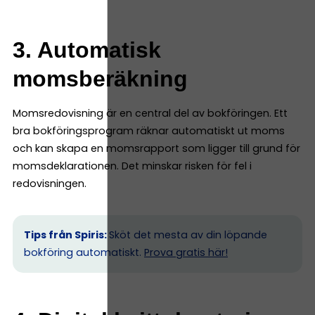
3. Automatisk
momsberäkning
Momsredovisning är en central del av bokföringen. Ett
bra bokföringsprogram räknar automatiskt ut moms
och kan skapa en momsrapport som ligger till grund för
momsdeklarationen. Det minskar risken för fel i
redovisningen.
Tips från Spiris:
Sköt det mesta av din löpande
bokföring automatiskt.
Prova gratis här!