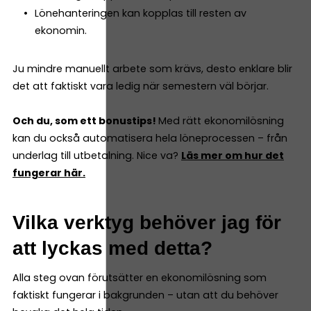
Lönehanteringen kan kopplas till resten av
ekonomin.
Ju mindre manuellt arbete som krävs, desto enklare blir
det att faktiskt vara ledig när semestern väl börjar.
Och du, som ett bonustips!
Med rätt ekonomilösning
kan du också automatisera hela löneprocessen – från
underlag till utbetalning. Nice va?
Läs mer om hur det
fungerar här.
Vilka verktyg behöver jag för
att lyckas med detta?
Alla steg ovan förutsätter en ekonomilösning som
faktiskt fungerar i bakgrunden – utan att du behöver