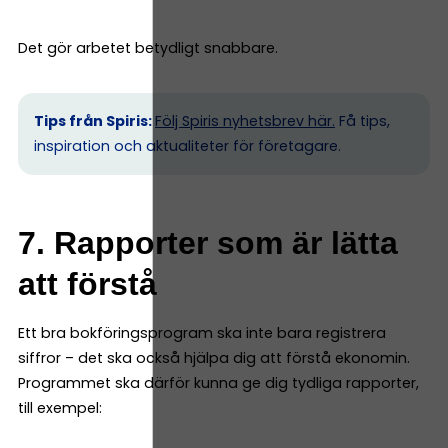
Det gör arbetet betydligt snabbare.
Tips från Spiris:
Följ Spiris nyhetsbrev här.
Få tips,
inspiration och aktualiteter för företagare.
7. Rapporter som är lätta
att förstå
Ett bra bokföringsprogram ska inte bara registrera
siffror – det ska också hjälpa dig att förstå ekonomin.
Programmet ska därför kunna ge dig tydliga rapporter,
till exempel: