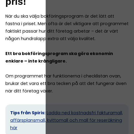
pris!
När du ska välja bokföringsprogram är det lätt att
fastna i priset. Men ofta är det viktigare att programmet
faktiskt passar hur ditt företag arbetar – det är värt
någon hundralapp extra att välja kvalitet.
Ett bra bokföringsprogram ska göra ekonomin
enklare – inte krångligare.
Om programmet har funktionerna i checklistan ovan,
brukar det vara ett bra tecken på att det fungerar även
när ditt företag växer.
Tips från Spiris:
Ladda ned kostnadsfri fakturamall,
affärsplansmall, kvittomall och mall för reseräkning
här