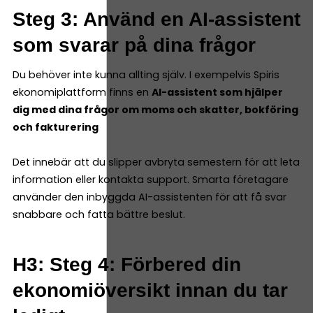
Steg 3: Använd en AI-assistent
som svarar på dina frågor
Du behöver inte kunna allting själv. I exempelvis Spiris
ekonomiplattform finns en
AI-assistent som hjälper
dig med dina frågor om moms och skatter, bokföring
och fakturering
Det innebär att du slipper avbryta semestern för att leta
information eller kontakta support. Smarta företagare
använder den inbyggda AI-assistenten för att få svar
snabbare och fatta bättre beslut.
H3: Steg 4: Förbered din
ekonomiöversikt innan du tar