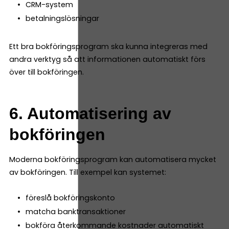
CRM-system
betalningslösningar
Ett bra bokföringsprogram ska kunna integreras med
andra verktyg så att informationen automatiskt förs
över till bokföringen.
6. Automatisering av
bokföringen
Moderna bokföringsprogram kan automatisera mycket
av bokföringen. Till exempel kan systemet:
föreslå bokföringskonto
matcha banktransaktioner
bokföra återkommande kostnader automatiskt