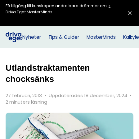
Få tillgång till kunskapen andra bara drömmer om.
»
Driva Eget MasterMinds
Nyheter
Tips & Guider
MasterMinds
Kalkyle
Utlandstraktamenten
chocksänks
27 februari, 2013
•
Uppdaterades 18 december, 2024
•
2 minuters läsning