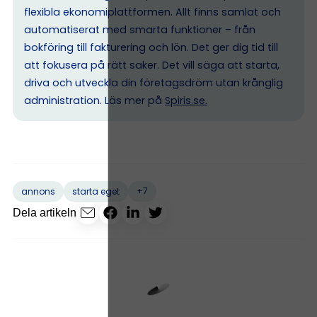
flexibla ekonomiplattformen. Allt finns samlat och
automatiserat med smarta funktioner – från
bokföring till fakturering och lön. Det ger dig tid till
att fokusera på rätt saker. Det vill säga att starta,
driva och utveckla din företagsdröm utan krånglig
administration. Läs mer på
Spiris.se
.
+7
annons
starta eget
Dela artikeln