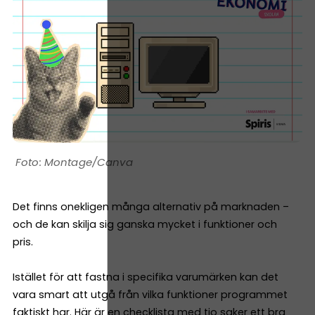
Montage/Canva
Det finns onekligen många alternativ på marknaden –
och de kan skilja sig ganska mycket i funktioner och
pris.
Istället för att fastna i specifika varumärken kan det
vara smart att utgå från vilka funktioner programmet
faktiskt har. Här är en checklista med tio saker ett bra