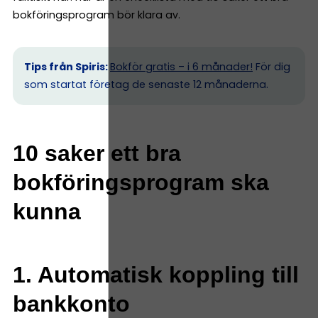
bokföringsprogram bör klara av.
Tips från Spiris:
Bokför gratis – i 6 månader!
För dig
som startat företag de senaste 12 månaderna.
10 saker ett bra
bokföringsprogram ska
kunna
1. Automatisk koppling till
bankkonto