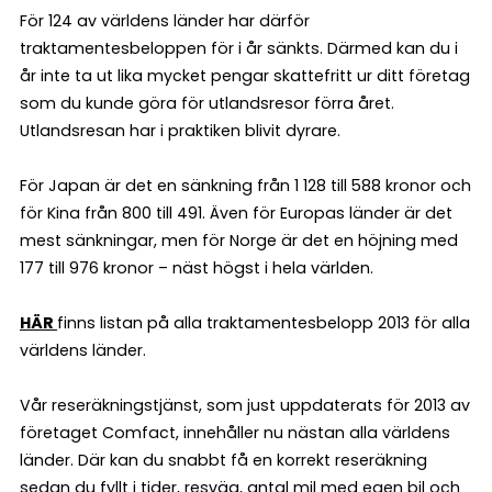
För 124 av världens länder har därför
traktamentesbeloppen för i år sänkts. Därmed kan du i
år inte ta ut lika mycket pengar skattefritt ur ditt företag
som du kunde göra för utlandsresor förra året.
Utlandsresan har i praktiken blivit dyrare.
För Japan är det en sänkning från 1 128 till 588 kronor och
för Kina från 800 till 491. Även för Europas länder är det
mest sänkningar, men för Norge är det en höjning med
177 till 976 kronor – näst högst i hela världen.
HÄR
finns listan på alla traktamentesbelopp 2013 för alla
världens länder.
Vår reseräkningstjänst, som just uppdaterats för 2013 av
företaget Comfact, innehåller nu nästan alla världens
länder. Där kan du snabbt få en korrekt reseräkning
sedan du fyllt i tider, resväg, antal mil med egen bil och