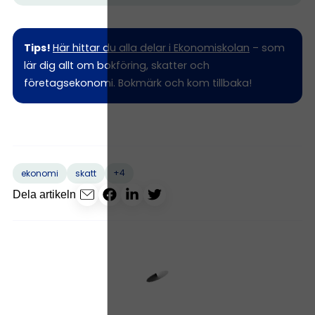
Tips!
Här hittar du alla delar i Ekonomiskolan
– som
lär dig allt om bokföring, skatter och
företagsekonomi. Bokmärk och kom tillbaka!
+4
ekonomi
skatt
Dela artikeln