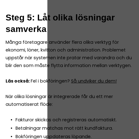
Steg 5: Låt olika lösningar
samverka
Många företagare använder flera olika verktyg för
ekonomi, löner, kvitton och administration. Problemet
uppstår när systemen inte pratar med varandra och du
blir den som måste flytta information mellan verktygen.
Läs också:
Fel i bokföringen?
Så undviker du dem!
När olika lösningar är integrerade får du ett mer
automatiserat flöde:
Fakturor skickas och registreras automatiskt.
Betalningar matchas mot rätt kundfaktura.
Bokföringen uppdateras löpande.