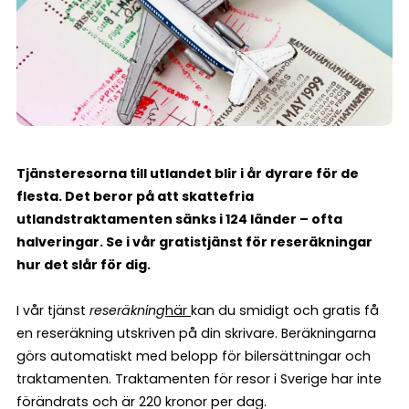
Tjänsteresorna till utlandet blir i år dyrare för de
flesta. Det beror på att skattefria
utlandstraktamenten sänks i 124 länder – ofta
halveringar. Se i vår gratistjänst för reseräkningar
hur det slår för dig.
I vår tjänst
reseräkning
här
kan du smidigt och gratis få
en reseräkning utskriven på din skrivare. Beräkningarna
görs automatiskt med belopp för bilersättningar och
traktamenten. Traktamenten för resor i Sverige har inte
förändrats och är 220 kronor per dag.