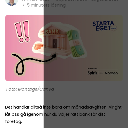
•
5 minuters läsning
Montage/Canva
Det handlar alltså inte bara om månadsavgiften. Alright,
låt oss gå igenom hur du väljer rätt bank för ditt
företag.