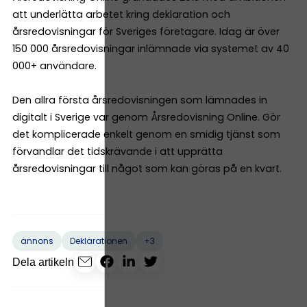
att underlätta arbetet kring deklaration och
årsredovisningar för Sveriges företagare. Idag är över
150 000 årsredovisningar inlämnade via systemet av 40
000+ användare.
Den allra första årsredovisningen som lämnades in
digitalt i Sverige var genom Årsredovisning Online. Gör
det komplicerade enkelt genom en smidig tjänst som
förvandlar det tidskrävande i att upprätta
årsredovisningar till något som kan göras på en kvart.
+3
annons
Deklarationen
Dela artikeln