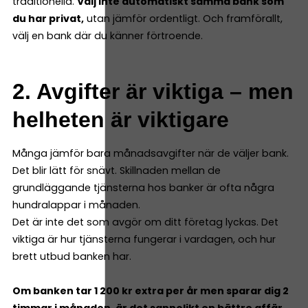
traditionella.
Välj inte automatiskt samma bank som
du har privat,
utan jämför ordentligt. Och framförallt,
välj en bank där du känner förtroende.
2. Avgifter är viktiga – men
helheten är viktigare
Många jämför bara månadsavgifter när de väljer bank.
Det blir lätt för snävt. Skillnaden mellan de
grundläggande tjänsterna hos banker är ofta några
hundralappar i månaden.
Det är inte det som avgör om ditt företag lyckas. Det
viktiga är hur tjänsterna fungerar i vardagen, och hur
brett utbud banken har.
Om banken tar 1 200 kr extra per år men sparar dig 2