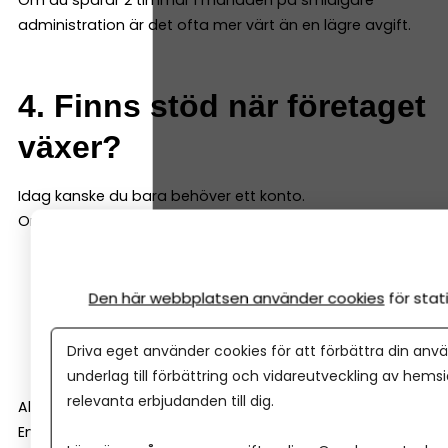
Om du sparar 2 timmar i månaden på smidigare
administration är det ofta mer värt än en lägre avgift.
4. Finns stöd när företaget
växer?
Idag kanske du bara behöver ett konto.
Om två år kanske du behöver:
Checkkredit
Den här webbplatsen använder cookies
för sta
Företagslån
Leasing
Driva eget använder cookies för att förbättra din anvä
Rådgivning kring investeringar
underlag till förbättring och vidareutveckling av hems
relevanta erbjudanden till dig.
Alla banker är inte lika företagsinriktade.
En del är starka på bolån och privatkunder. Andra har