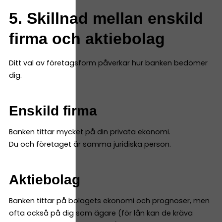
5. Skillnad mellan enskild
firma och aktiebolag
Ditt val av företagsform påverkar hur banken bedömer
dig.
Enskild firma
Banken tittar mycket på din privata ekonomi.
Du och företaget är samma juridiska person.
Aktiebolag
Banken tittar på bolagets ekonomi och prognoser, men
ofta också på dig som ägare (för lån kan de kräva