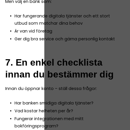
Men välj en bank som:
Har fungerande digitala tjänster och ett stort
utbud som matchar dina behov
Är van vid företag
Ger dig bra service och gärna personlig kontakt
7. En enkel checklista
innan du bestämmer dig
Innan du öppnar konto – ställ dessa frågor:
Har banken smidiga digitala tjänster?
Vad kostar helheten per år?
Fungerar integrationen med mitt
bokföringsprogram?