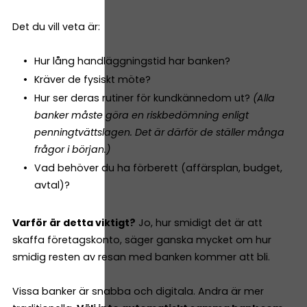
Det du vill veta är:
Hur lång handläggningstid har banken?
Kräver de fysiskt möte?
Hur ser deras rutiner för kundkännedom ut?
(Alla
banker måste göra en riskbedömning enligt
penningtvättslagen. Det är därför de ställer många
frågor i början.)
Vad behöver du ha förberett (affärsplan, budget,
avtal)?
Varför är detta viktigt?
Jo, hur smidigt det är att
skaffa företagskonto, säger ganska mycket om hur
smidig resten av resan med banken kommer att bli.
Vissa banker är snabba och digitala. Andra är mer