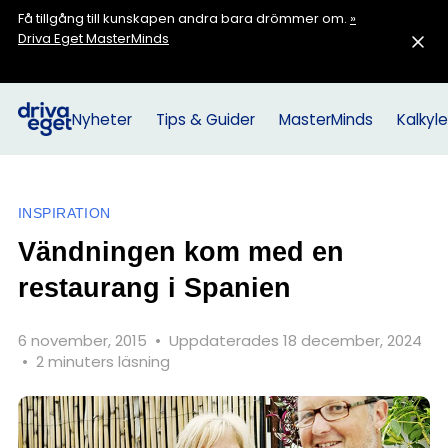
Få tillgång till kunskapen andra bara drömmer om.
»
Driva Eget MasterMinds
Nyheter
Tips & Guider
MasterMinds
Kalkyle
INSPIRATION
Vändningen kom med en
restaurang i Spanien
6 november, 2015
•
Uppdaterades 18 december, 2024
•
2 minuters läsning