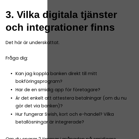
3. Vilka digitala tjänster
och integrationer finns
Det här är underskattat.
Fråga dig:
Kan jag koppla banken direkt till mitt
bokföringsprogram?
Har de en smidig app för företagare?
Är det enkelt att attestera betalningar (om du nu
gör det via banken)?
Hur fungerar Swish, kort och e-handel? Vilka
betallösningar är integrerade?