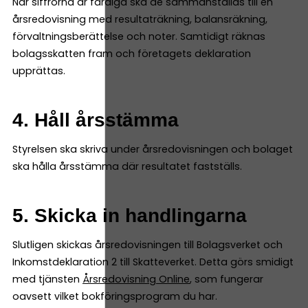
När siffrorna är färdiga ska de sammanställas till en
årsredovisning med resultaträkning, balansräkning,
förvaltningsberättelse och noter. Samtidigt räknas
bolagsskatten fram och företagets deklaration
upprättas.
4. Håll årsstämma
Styrelsen ska skriva under årsredovisningen och bolaget
ska hålla årsstämma där resultatet fastställs.
5. Skicka in handlingarna
Slutligen skickas årsredovisningen till Bolagsverket och
Inkomstdeklaration 2 till Skatteverket. Detta görs smidigt
med tjänsten
Årsredovisning Online
, som fungerar
oavsett vilket bokföringsprogram du har.