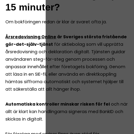
15 minuter?
Om bokföringen redan är klar är svaret ofta ja.
Årsredovisning Online
är Sveriges största fristående
gör-det-själv-tjänst
för aktiebolag som vill upprätta
årsredovisning och deklaration digitalt. Tjänsten guidar
användaren steg-för-steg genom processen och
anpassar innehållet efter företagets bokföring. Genom
att läsa in en SIE-fil, eller använda en direktkoppling
hämtas siffrorna automatiskt och systemet hjälper till
att säkerställa att allt hänger ihop.
Automatiska kontroller minskar risken för fel
och när
allt är klart kan handlingarna signeras med BankID och
skickas in digitalt.