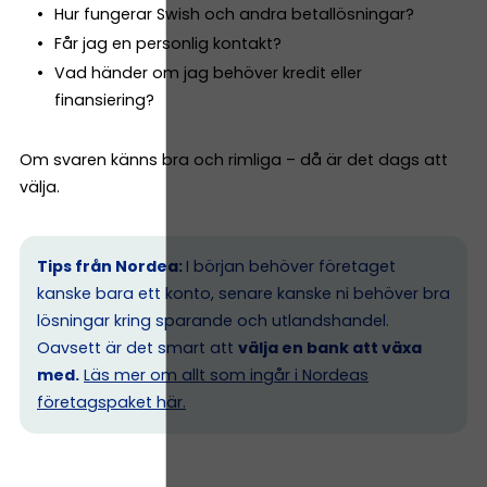
Hur fungerar Swish och andra betallösningar?
Får jag en personlig kontakt?
Vad händer om jag behöver kredit eller
finansiering?
Om svaren känns bra och rimliga – då är det dags att
välja.
Tips från Nordea:
I början behöver företaget
kanske bara ett konto, senare kanske ni behöver bra
lösningar kring sparande och utlandshandel.
Oavsett är det smart att
välja en bank att växa
med.
Läs mer om allt som ingår i Nordeas
företagspaket här.