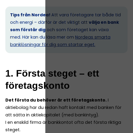
Tips från Nordea!
Att vara företagare tar både tid
och energi – därför är det viktigt att
välja en bank
som förstår dig
och som företaget kan växa
med. Här kan du läsa mer om
Nordeas smarta
banklösningar för dig som startar eget.
1. Första steget – ett
företagskonto
Det första du behöver är ett företagskonto.
I
aktiebolag har du redan haft kontakt med banken för
att sätta in aktiekapitalet (med bankintyg).
I en enskild firma är bankkontot ofta det första riktiga
steget.