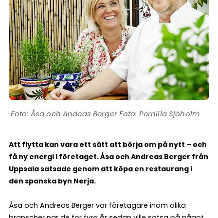
Åsa och Andeas Berger Foto: Pernilla Sjöholm
Att flytta kan vara ett sätt att börja om på nytt – och
få ny energi i företaget. Åsa och Andreas Berger från
Uppsala satsade genom att köpa en restaurang i
den spanska byn Nerja.
Åsa och Andreas Berger var företagare inom olika
branscher när de för fyra år sedan ville satsa på något