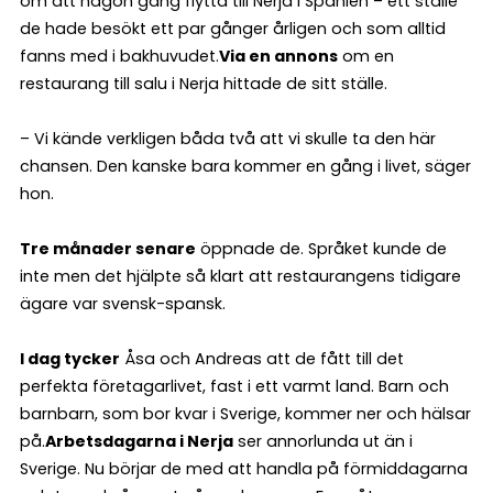
om att någon gång flytta till Nerja i Spanien – ett ställe
de hade besökt ett par gånger årligen och som alltid
fanns med i bakhuvudet.
Via en annons
om en
restaurang till salu i Nerja hittade de sitt ställe.
– Vi kände verkligen båda två att vi skulle ta den här
chansen. Den kanske bara kommer en gång i livet, säger
hon.
Tre månader senare
öppnade de. Språket kunde de
inte men det hjälpte så klart att restaurangens tidigare
ägare var svensk-spansk.
I dag tycker
Åsa och Andreas att de fått till det
perfekta företagarlivet, fast i ett varmt land. Barn och
barnbarn, som bor kvar i Sverige, kommer ner och hälsar
på.
Arbetsdagarna i Nerja
ser annorlunda ut än i
Sverige. Nu börjar de med att handla på förmiddagarna