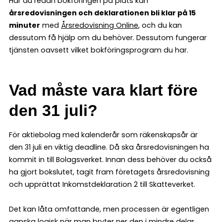
Har du redan bokföringen på plats kan
årsredovisningen och deklarationen bli klar på 15
minuter
med
Årsredovisning Online
, och du kan
dessutom få hjälp om du behöver. Dessutom fungerar
tjänsten oavsett vilket bokföringsprogram du har.
Vad måste vara klart före
den 31 juli?
För aktiebolag med kalenderår som räkenskapsår är
den 31 juli en viktig deadline. Då ska årsredovisningen ha
kommit in till Bolagsverket. Innan dess behöver du också
ha gjort bokslutet, tagit fram företagets årsredovisning
och upprättat Inkomstdeklaration 2 till Skatteverket.
Det kan låta omfattande, men processen är egentligen
ganska logisk när man bryter ner den i mindre delar.