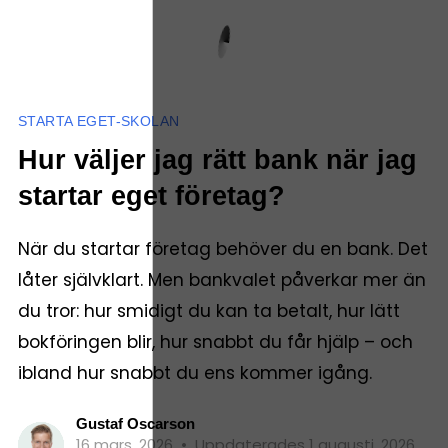
STARTA EGET-SKOLAN
Hur väljer jag rätt bank när jag
startar eget företag?
När du startar företag behöver du en bank. Det
låter självklart. Men bankvalet påverkar mer än
du tror: hur smidigt du kan ta betalt, hur lätt
bokföringen blir, hur snabbt du får hjälp – och
ibland hur snabbt du ens kommer igång.
Gustaf Oscarson
16 mars, 2026
•
Uppdaterades 1 augusti, 2026