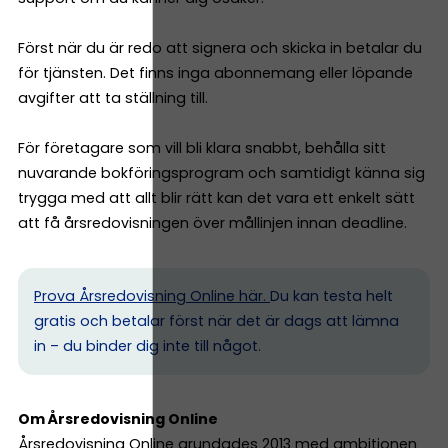
Först när du är redo att signera och skicka in betalar du
för tjänsten. Det finns inga abonnemang eller löpande
avgifter att ta ställning till.
För företagare som vill bli klara snabbt, behålla sitt
nuvarande bokföringsprogram och samtidigt känna sig
trygga med att allt blir rätt kan det vara ett enkelt sätt
att få årsredovisningen över mållinjen innan deadline.
Prova Årsredovisning Online här.
Du kan testa helt
gratis och betalar först när det är dags att lämna
in – du binder dig inte till något.
Om Årsredovisning Online
Årsredovisning Online grundades 2013 med ambitionen