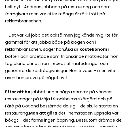
helt nytt. Andreas jobbade på restaurang och som
formgivare men var efter många år rätt trött på
reklambranschen.
– Det var kul jobb det också men jag kände mig lite för
gammal för att jobba både på krogen och i
reklambranschen, säger han.
Åsa är kostekonom
i
botten och arbetade som frilansande matkreatör, hon
tog bland annat fram recept till mattidningar och
genomförde kostrådgivningar. Hon trivdes – men ville
även hon prova på något nytt.
Efter att ha
jobbat under några somrar på vänners
restauranger på Möja i Stockholms skärgård och på
Fårö på Gotland bestämde de sig – de skulle starta en
restaurang.
Men att göra
det i hemstaden Uppsala var
bökigt – det fanns ingen öppning. Dessutom drömde de