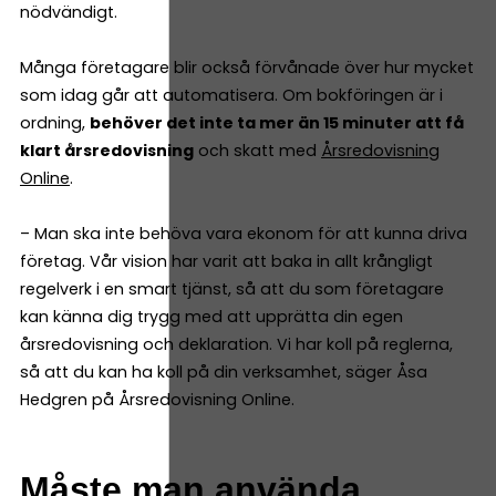
nödvändigt.
Många företagare blir också förvånade över hur mycket
som idag går att automatisera. Om bokföringen är i
ordning,
behöver det inte ta mer än 15 minuter att få
klart årsredovisning
och skatt med
Årsredovisning
Online
.
– Man ska inte behöva vara ekonom för att kunna driva
företag. Vår vision har varit att baka in allt krångligt
regelverk i en smart tjänst, så att du som företagare
kan känna dig trygg med att upprätta din egen
årsredovisning och deklaration. Vi har koll på reglerna,
så att du kan ha koll på din verksamhet, säger Åsa
Hedgren på Årsredovisning Online.
Måste man använda