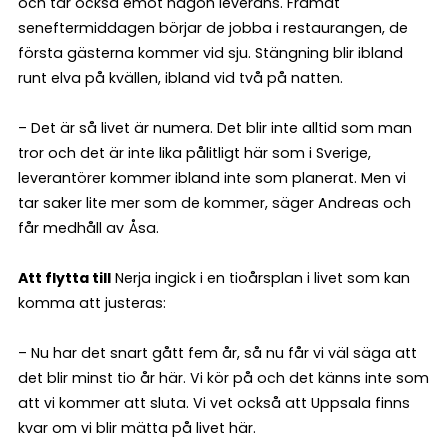
och tar också emot någon leverans. Framåt
seneftermiddagen börjar de jobba i restaurangen, de
första gästerna kommer vid sju. Stängning blir ibland
runt elva på kvällen, ibland vid två på natten.
– Det är så livet är numera. Det blir inte alltid som man
tror och det är inte lika pålitligt här som i Sverige,
leverantörer kommer ibland inte som planerat. Men vi
tar saker lite mer som de kommer, säger Andreas och
får medhåll av Åsa.
Att flytta till
Nerja ingick i en tioårsplan i livet som kan
komma att justeras:
– Nu har det snart gått fem år, så nu får vi väl säga att
det blir minst tio år här. Vi kör på och det känns inte som
att vi kommer att sluta. Vi vet också att Uppsala finns
kvar om vi blir mätta på livet här.