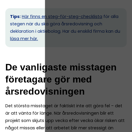
Tips:
Här finns en steg-för-steg-checklista
för alla
stegen när du ska göra årsredovisning och
deklaration i aktiebolag. Har du enskild firma kan du
l
äsa mer här.
De vanligaste misstagen
företagare gör med
årsredovisningen
Det största misstaget är faktiskt inte att göra fel – det
är att vänta för länge. När årsredovisningen blir ett
projekt som skjuts upp vecka efter vecka ökar risken att
något missas eller att arbetet blir mer stressigt än