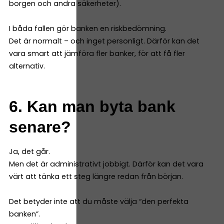
borgen och andra säkerheter).
I båda fallen gör banken en riskbedömning.
Det är normalt – och inget personligt. Därför kan det
vara smart att jämföra fler banker, för att få fler
alternativ.
6. Kan man byta bank
senare?
Ja, det går.
Men det är administrativt jobbigt. Därför kan det vara
värt att tänka ett steg längre redan från början.
Det betyder inte att du måste välja “den perfekta
banken”.