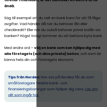
timmar i månaden, är det sannolikt en bättre affär
ändå.
Säg till exempel att du valt en bank bara för att få låga
avgifter. Vad händer då när du behöver lån eller
checkkredit? Eller när du också behöver privat bolån via
banken? Högst troligt kommer du att behöva byta bank.
Med andra ord –
välj en bank som kan hjälpa dig med
alla företagets (och dina privata) behov
, och som lär
känna hela din och företagets ekonomi.
Tips från Nordea:
Hos oss på Nordea får du som
småföretagare flexibla bank- och
finansieringslösningar som hjälper dig växa.
Läs om
allt som ingår här.