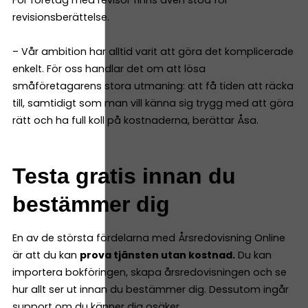
För företag med revisor finns även stöd för
revisionsberättelse.
– Vår ambition har alltid varit att göra det komplicerade
enkelt. För oss handlar det om att lösa
småföretagarens stora utmaning: att få tiden att räcka
till, samtidigt som man vill känna sig trygg med att göra
rätt och ha full koll på kostnaderna, berättar Åsa.
Testa gratis innan du
bestämmer dig
En av de största fördelarna med Årsredovisning Online
är att du kan
prova tjänsten utan kostnad.
Du kan
importera bokföringen, skapa årsredovisningen och se
hur allt ser ut innan du bestämmer dig. Dessutom ingår
support om du känner dig osäker.