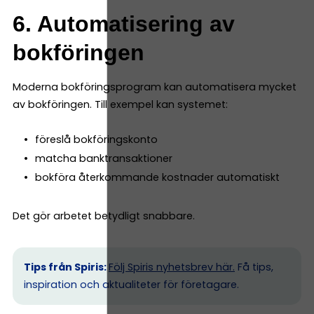
6. Automatisering av
bokföringen
Moderna bokföringsprogram kan automatisera mycket
av bokföringen. Till exempel kan systemet:
föreslå bokföringskonto
matcha banktransaktioner
bokföra återkommande kostnader automatiskt
Det gör arbetet betydligt snabbare.
Tips från Spiris:
Följ Spiris nyhetsbrev här.
Få tips,
inspiration och aktualiteter för företagare.