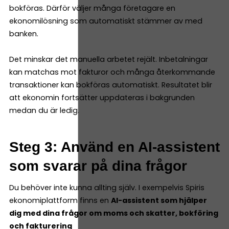
bokföras. Därför väljer många företagare en
ekonomilösning som automatiskt stämmer av med
banken.
Det minskar det manuella arbetet rejält. Inbetalningar
kan matchas mot fakturor och många återkommande
transaktioner kan bokföras automatiskt. Resultatet blir
att ekonomin fortsätter uppdateras i bakgrunden
medan du är ledig.
Steg 3: Använd en AI-assistent
som svarar på dina frågor
Du behöver inte kunna allting själv. I exempelvis Spiris
ekonomiplattform finns en
AI-assistent som hjälper
dig med dina frågor om moms och skatter, bokföring
och fakturering