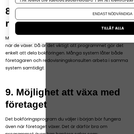
Läs gärna vår
personuppgiftspolicy
. Om du samtycker t
Om du vill ändra ditt val i efterhand hittar du den möjl
8. Samarbete med
ENDAST NÖDVÄNDIGA
redovisningskonsult
TILLÅT ALLA
Många företag väljer att anlita en redovisningskonsult
när de växer. Då är det viktigt att programmet gör det
enkelt att dela bokföringen. Många system låter både
företagaren och redovisningskonsulten arbeta i samma
system samtidigt.
9. Möjlighet att växa med
företaget
Det bokföringsprogram du väljer i början bör fungera
även när företaget växer. Det är därför bra om