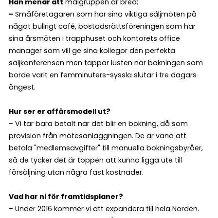
Han menar att
målgruppen är bred:
–
Småföretagaren som har sina viktiga säljmöten på
något bullrigt café, bostadsrättsföreningen som har
sina årsmöten i trapphuset och kontorets office
manager som vill ge sina kollegor den perfekta
säljkonferensen men tappar lusten när bokningen som
borde varit en femminuters-syssla slutar i tre dagars
ångest.
Hur ser er affärsmodell ut?
– Vi tar bara betalt när det blir en bokning, då som
provision från mötesanläggningen. De är vana att
betala "medlemsavgifter" till manuella bokningsbyråer,
så de tycker det är toppen att kunna ligga ute till
försäljning utan några fast kostnader.
Vad har ni för framtidsplaner?
– Under 2016 kommer vi att expandera till hela Norden.