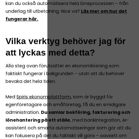
kan du också automatisera hela löneprocessen – från
underlag till utbetalning. Nice va?
Läs mer om hur det
fungerar här.
Vilka verktyg behöver jag för
att lyckas med detta?
Alla steg ovan förutsätter en ekonomilösning som
faktiskt fungerar i bakgrunden – utan att du behöver
bevaka det hela tiden.
Med
Spiris ekonomiplattform
, som är byggd för
egenföretagare och småföretag, få du en smidigare
administration.
Du samlar bokföring, fakturering och
lönehantering på ett ställe
, med bankintegration, AI-
assistent och smarta automatiseringar som gör att du
kan fokusera på det du faktiskt vill göra – oavsett om