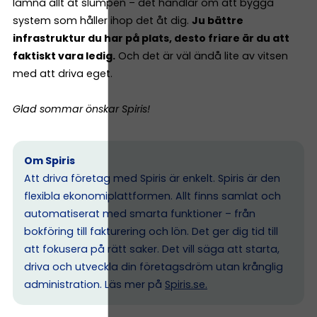
lämna allt åt slumpen – det handlar om att bygga
system som håller ihop det åt dig.
Ju bättre
infrastruktur du har på plats, desto friare är du att
faktiskt vara ledig.
Och det är väl ändå lite av vitsen
med att driva eget.
Glad sommar önskar Spiris!
Om Spiris
Att driva företag med Spiris är enkelt. Spiris är den
flexibla ekonomiplattformen. Allt finns samlat och
automatiserat med smarta funktioner – från
bokföring till fakturering och lön. Det ger dig tid till
att fokusera på rätt saker. Det vill säga att starta,
driva och utveckla din företagsdröm utan krånglig
administration. Läs mer på
Spiris.se
.