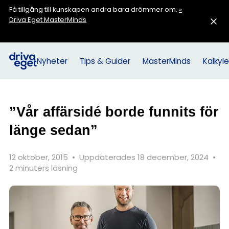
Få tillgång till kunskapen andra bara drömmer om.
»
Driva Eget MasterMinds
Nyheter
Tips & Guider
MasterMinds
Kalkyle
”Vår affärsidé borde funnits för
länge sedan”
12 oktober, 2015
•
Uppdaterades 18 december, 2024
•
2 minuters läsning