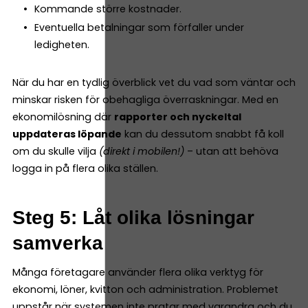
Kommande större kostnader.
Eventuella betalningar som förfaller under
ledigheten.
När du har en tydlig överblick vet du vad som väntar och
minskar risken för obehagliga överraskningar. Med en
ekonomilösning där
rapporter och nyckeltal
uppdateras löpande
kan du dessutom snabbt få koll
om du skulle vilja
(direkt i mobilen!)
– utan att behöva
logga in på flera olika ställen.
Steg 5: Låt olika lösningar
samverka
Många företagare använder flera olika verktyg för
ekonomi, löner, kvitton och administration. Problemet
uppstår när systemen inte pratar med varandra och du