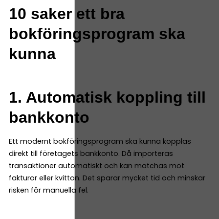
10 saker ett bra
bokföringsprogram ska
kunna
1. Automatisk koppling till
bankkonto
Ett modernt bokföringsprogram ska kunna kopplas
direkt till företagets bankkonto. Då importeras
transaktioner automatiskt och kan matchas mot
fakturor eller kvitton. Det sparar mycket tid och minskar
risken för manuella fel.