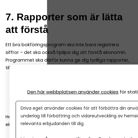
7. Rapporter som är lätta
att förstå
Ett bra bokföringsprogram ska inte bara registrera
siffror – det ska också hjälpa dig att förstå ekonomin.
Programmet ska därför kunna ge dig tydliga rapporter,
till exempel:
resultatrapport
balansrapport
Den här webbplatsen använder cookies
för sta
kassaflödesrapport
Driva eget använder cookies för att förbättra din anvä
underlag till förbättring och vidareutveckling av hems
Helst ska de vara enkla att läsa även för den som inte är
relevanta erbjudanden till dig.
ekonom.