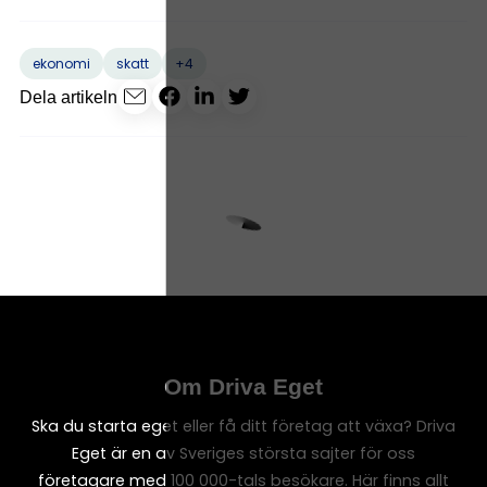
+4
ekonomi
skatt
Dela artikeln
Om Driva Eget
Ska du starta eget eller få ditt företag att växa? Driva
Eget är en av Sveriges största sajter för oss
företagare med 100 000-tals besökare. Här finns allt