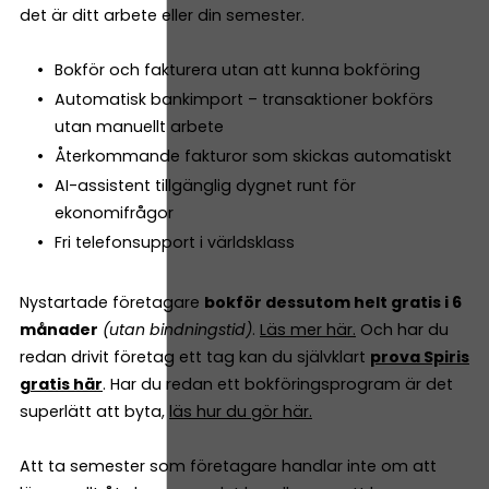
det är ditt arbete eller din semester.
Bokför och fakturera utan att kunna bokföring
Automatisk bankimport – transaktioner bokförs
utan manuellt arbete
Återkommande fakturor som skickas automatiskt
AI-assistent tillgänglig dygnet runt för
ekonomifrågor
Fri telefonsupport i världsklass
Nystartade företagare
bokför dessutom helt gratis i 6
månader
(utan bindningstid)
.
Läs mer här.
Och har du
redan drivit företag ett tag kan du självklart
prova Spiris
gratis här
. Har du redan ett bokföringsprogram är det
superlätt att byta,
läs hur du gör här.
Att ta semester som företagare handlar inte om att