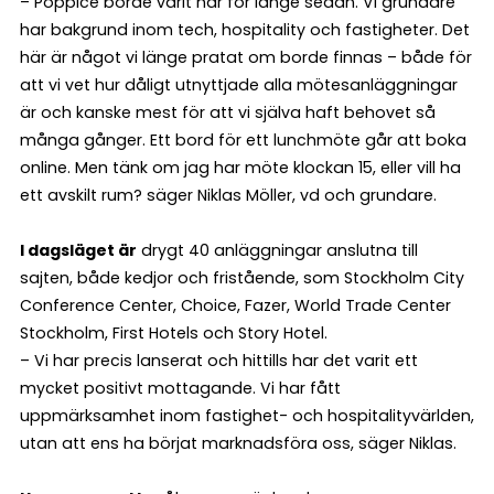
– Poppice borde varit här för länge sedan. Vi grundare
har bakgrund inom tech, hospitality och fastigheter. Det
här är något vi länge pratat om borde finnas – både för
att vi vet hur dåligt utnyttjade alla mötesanläggningar
är och kanske mest för att vi själva haft behovet så
många gånger. Ett bord för ett lunchmöte går att boka
online. Men tänk om jag har möte klockan 15, eller vill ha
ett avskilt rum? säger Niklas Möller, vd och grundare.
I dagsläget är
drygt 40 anläggningar anslutna till
sajten, både kedjor och fristående, som Stockholm City
Conference Center, Choice, Fazer, World Trade Center
Stockholm, First Hotels och Story Hotel.
– Vi har precis lanserat och hittills har det varit ett
mycket positivt mottagande. Vi har fått
uppmärksamhet inom fastighet- och hospitalityvärlden,
utan att ens ha börjat marknadsföra oss, säger Niklas.