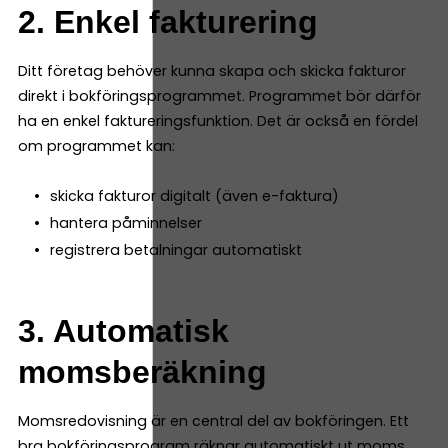
2. Enkel fakturering
Ditt företag behöver kunna skapa och skicka fakturor
direkt i bokföringsprogrammet. Programmet bör därför
ha en enkel faktureringsfunktion. Det är också en fördel
om programmet kan:
skicka fakturor digitalt (även e-faktura)
hantera påminnelser
registrera betalningar automatiskt
3. Automatisk
momsberäkning
Momsredovisning är en central del av bokföringen. Ett
bra bokföringsprogram räknar automatiskt ut moms