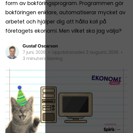
form av bokföringsprogram. Programmen gör
bokföringen enklare, automatiserar mycket av
arbetet och hjälper dig att hålla koll på
företagets ekonomi. Men vilket ska jag välja?
Gustaf Oscarson
7 juni, 2026
•
Uppdaterades 2 augusti, 2026
•
3 minuters läsning