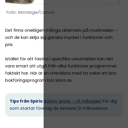
Montage/Canva
Det finns onekligen många alternativ på marknaden –
och de kan skilja sig ganska mycket i funktioner och
pris.
Istället för att fastna i specifika varumärken kan det
vara smart att utgå från vilka funktioner programmet
faktiskt har. Här är en checklista med tio saker ett bra
bokföringsprogram bör klara av.
Tips från Spiris:
Bokför gratis – i 6 månader!
För dig
som startat företag de senaste 12 månaderna.