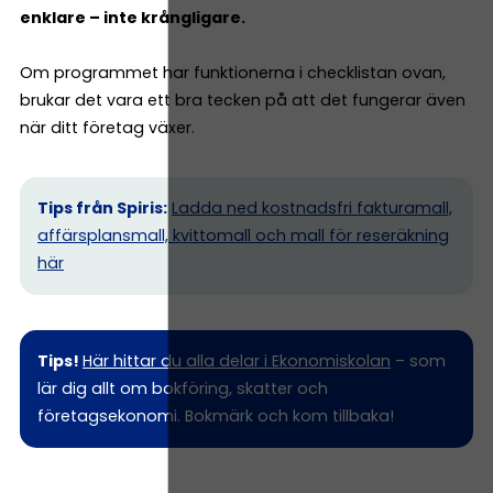
enklare – inte krångligare.
Om programmet har funktionerna i checklistan ovan,
brukar det vara ett bra tecken på att det fungerar även
när ditt företag växer.
Tips från Spiris:
Ladda ned kostnadsfri fakturamall,
affärsplansmall, kvittomall och mall för reseräkning
här
Tips!
Här hittar du alla delar i Ekonomiskolan
– som
lär dig allt om bokföring, skatter och
företagsekonomi. Bokmärk och kom tillbaka!