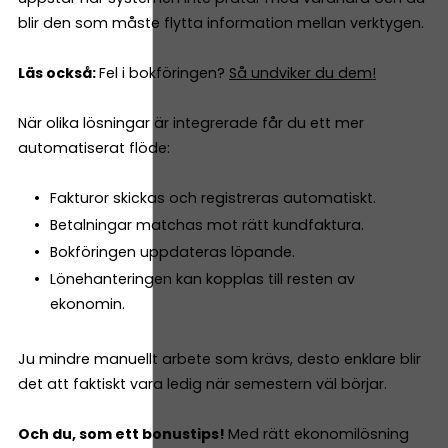
blir den som måste flytta information mellan verktygen.
Läs också:
Fel i bokföringen?
Så undviker du dem!
När olika lösningar är integrerade får du ett mer
automatiserat flöde:
Fakturor skickas och registreras automatiskt.
Betalningar matchas mot rätt kundfaktura.
Bokföringen uppdateras löpande.
Lönehanteringen kan kopplas till resten av
ekonomin.
Ju mindre manuellt arbete som krävs, desto enklare blir
det att faktiskt vara ledig när semestern väl börjar.
Och du, som ett bonustips!
Med rätt ekonomilösning