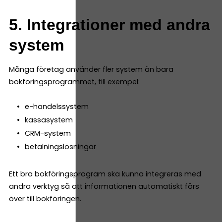
5. Integrationer med andra
system
Många företag använder fler system än bara
bokföringsprogrammet, till exempel:
e-handelssystem
kassasystem
CRM-system
betalningslösningar
Ett bra bokföringsprogram ska kunna integreras med
andra verktyg så att informationen automatiskt förs
över till bokföringen.