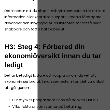
Det innebär att du slipper avbryta semestern för att leta
information eller kontakta support. Smarta företagare
använder den inbyggda AI-assistenten för att få svar
snabbare och fatta bättre beslut.
H3: Steg 4: Förbered din
ekonomiöversikt innan du tar
ledigt
Det är betydligt lättare att koppla av om du vet att
ekonomin ser bra ut. Innan semestern kan det vara klokt
att gå igenom:
Hur mycket pengar som finns på banken just nu.
Vilka fakturor som väntar på betalning.