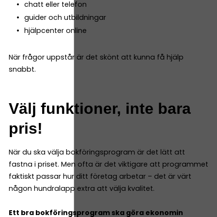
chatt eller telefon
guider och utbildningar
hjälpcenter online
När frågor uppstår är det skönt att kunna få hjälp
snabbt.
Välj funktioner, inte bara
pris!
När du ska välja bokföringsprogram är det lätt att
fastna i priset. Men ofta är det viktigare att programmet
faktiskt passar hur ditt företag arbetar – det är värt
någon hundralapp extra att välja kvalitet.
Ett bra bokföringsprogram ska göra ekonomin