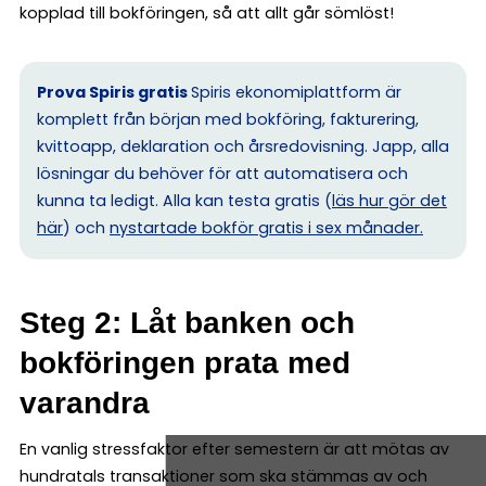
kopplad till bokföringen, så att allt går sömlöst!
Prova Spiris gratis
Spiris ekonomiplattform är
komplett från början med bokföring, fakturering,
kvittoapp, deklaration och årsredovisning. Japp, alla
lösningar du behöver för att automatisera och
kunna ta ledigt. Alla kan testa gratis (
läs hur gör det
här
) och
nystartade bokför gratis i sex månader.
Steg 2: Låt banken och
bokföringen prata med
varandra
En vanlig stressfaktor efter semestern är att mötas av
hundratals transaktioner som ska stämmas av och