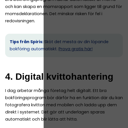
och kan skapa en momsrapport som ligger till grund för
momsdeklarationen. Det minskar risken för fel i
redovisningen.
Tips från Spiris:
Sköt det mesta av din löpande
bokföring automatiskt.
Prova gratis här!
4. Digital kvittohantering
I dag arbetar många företag helt digitalt. Ett bra
bokföringsprogram bör därför ha en funktion där du kan
fotografera kvitton med mobilen och ladda upp dem
direkt i systemet. Det gör att underlagen sparas
automatiskt och blir lätta att hitta.