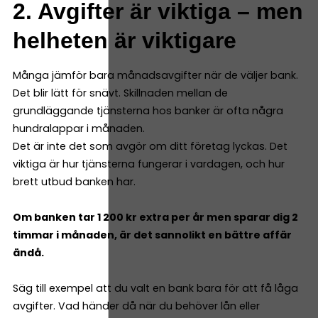
2. Avgifter är viktiga – men
helheten är viktigare
Många jämför bara månadsavgifter när de väljer bank.
Det blir lätt för snävt. Skillnaden mellan de
grundläggande tjänsterna hos banker är ofta några
hundralappar i månaden.
Det är inte det som avgör om ditt företag lyckas. Det
viktiga är hur tjänsterna fungerar i vardagen, och hur
brett utbud banken har.
Om banken tar 1 200 kr extra per år men sparar dig 2
timmar i månaden, är det sannolikt en bättre affär
ändå.
Säg till exempel att du valt en bank bara för att få låga
avgifter. Vad händer då när du behöver lån eller