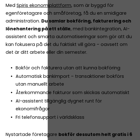
Med
Spiris ekonomiplattform
, som är byggd för
egenföretagare och småföretag, få du en smidigare
administration.
Du samlar bokföring, fakturering och
lönehantering på ett ställe
, med bankintegration, AI-
assistent och smarta automatiseringar som gör att du
kan fokusera på det du faktiskt vill göra – oavsett om
det är ditt arbete eller din semester.
Bokför och fakturera utan att kunna bokföring
Automatisk bankimport – transaktioner bokförs
utan manuellt arbete
Återkommande fakturor som skickas automatiskt
AI-assistent tillgänglig dygnet runt för
ekonomifrågor
Fri telefonsupport i världsklass
Nystartade företagare
bokför dessutom helt gratis i 6