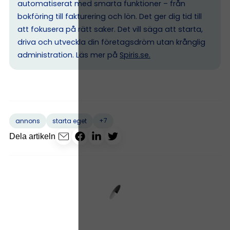
automatiserat med smarta funktioner – från
bokföring till fakturering och lön. Det ger dig tid till
att fokusera på rätt saker. Det vill säga att starta,
driva och utveckla din företagsdröm utan krånglig
administration. Läs mer på
Spiris.se
.
+7
annons
starta eget
Dela artikeln