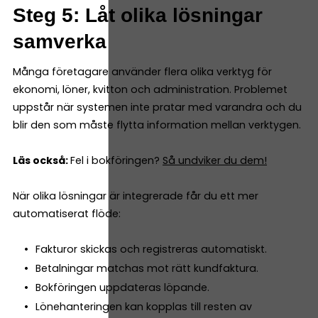
Steg 5: Låt olika lösningar
samverka
Många företagare använder flera olika verktyg för
ekonomi, löner, kvitton och administration. Problemet
uppstår när systemen inte pratar med varandra och du
blir den som måste flytta information mellan verktygen.
Läs också:
Fel i bokföringen?
Så undviker du dem!
När olika lösningar är integrerade får du ett mer
automatiserat flöde:
Fakturor skickas och registreras automatiskt.
Betalningar matchas mot rätt kundfaktura.
Bokföringen uppdateras löpande.
Lönehanteringen kan kopplas till resten av