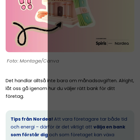
Montage/Canva
Det handlar alltså inte bara om månadsavgiften. Alright,
låt oss gå igenom hur du väljer rätt bank för ditt
företag.
Tips från Nordea!
Att vara företagare tar både tid
och energi – därför är det viktigt att
välja en bank
som förstår dig
och som företaget kan växa