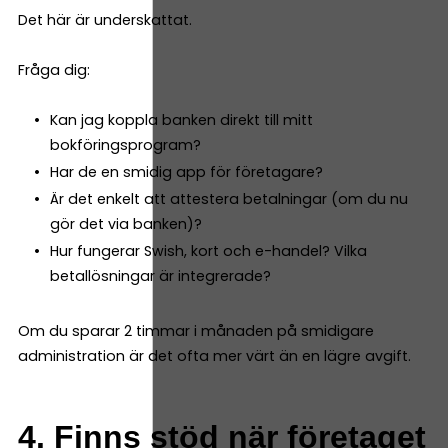
Det här är underskattat.
Fråga dig:
Kan jag koppla banken direkt till mitt
bokföringsprogram?
Har de en smidig app för företagare?
Är det enkelt att attestera betalningar (om du nu
gör det via banken)?
Hur fungerar Swish, kort och e-handel? Vilka
betallösningar är integrerade?
Om du sparar 2 timmar i månaden på smidigare
administration är det ofta mer värt än en lägre avgift.
4. Finns stöd när företaget