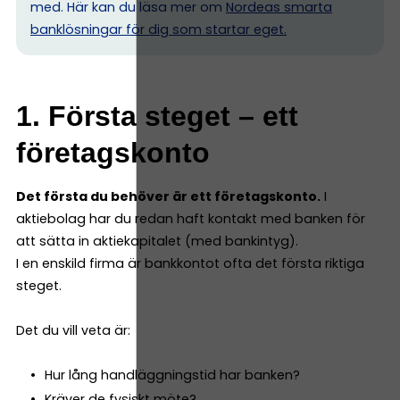
med. Här kan du läsa mer om
Nordeas smarta
banklösningar för dig som startar eget.
1. Första steget – ett
företagskonto
Det första du behöver är ett företagskonto.
I
aktiebolag har du redan haft kontakt med banken för
att sätta in aktiekapitalet (med bankintyg).
I en enskild firma är bankkontot ofta det första riktiga
steget.
Det du vill veta är:
Hur lång handläggningstid har banken?
Kräver de fysiskt möte?