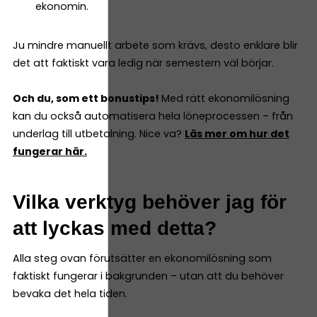
ekonomin.
Ju mindre manuellt arbete som krävs, desto enklare blir
det att faktiskt vara ledig när semestern väl börjar.
Och du, som ett bonustips!
Med rätt ekonomilösning
kan du också automatisera hela löneprocessen – från
underlag till utbetalning. Nice va?
Läs mer om hur det
fungerar här.
Vilka verktyg behöver jag för
att lyckas med detta?
Alla steg ovan förutsätter en ekonomilösning som
faktiskt fungerar i bakgrunden – utan att du behöver
bevaka det hela tiden.