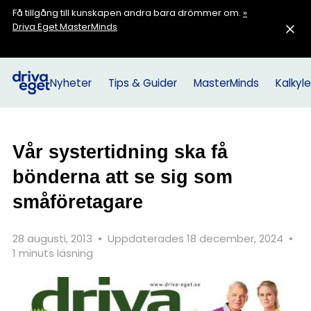
Få tillgång till kunskapen andra bara drömmer om.
»
Driva Eget MasterMinds
Nyheter
Tips & Guider
MasterMinds
Kalkyle
Vår systertidning ska få
bönderna att se sig som
småföretagare
28 augusti, 2013
•
Uppdaterades 18 december, 2024
•
1 minuts läsning