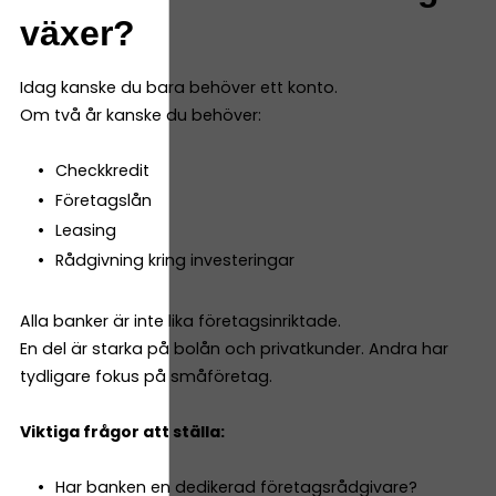
växer?
Idag kanske du bara behöver ett konto.
Om två år kanske du behöver:
Checkkredit
Företagslån
Leasing
Rådgivning kring investeringar
Alla banker är inte lika företagsinriktade.
En del är starka på bolån och privatkunder. Andra har
tydligare fokus på småföretag.
Viktiga frågor att ställa:
Har banken en dedikerad företagsrådgivare?