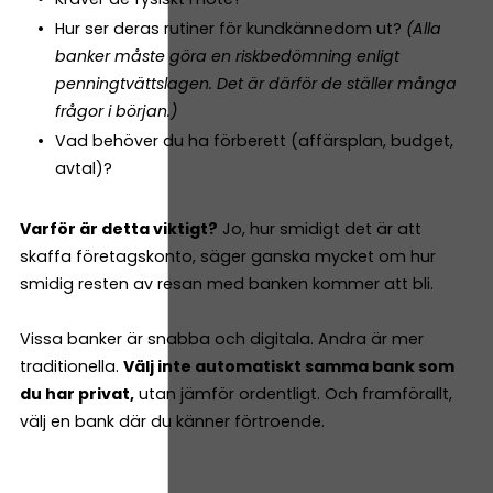
Hur ser deras rutiner för kundkännedom ut?
(Alla
banker måste göra en riskbedömning enligt
penningtvättslagen. Det är därför de ställer många
frågor i början.)
Vad behöver du ha förberett (affärsplan, budget,
avtal)?
Varför är detta viktigt?
Jo, hur smidigt det är att
skaffa företagskonto, säger ganska mycket om hur
smidig resten av resan med banken kommer att bli.
Vissa banker är snabba och digitala. Andra är mer
traditionella.
Välj inte automatiskt samma bank som
du har privat,
utan jämför ordentligt. Och framförallt,
välj en bank där du känner förtroende.