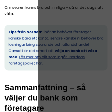
Om svaren känns bra och rimliga – då är det dags att
välja.
Tips från Nordea:
I början behöver företaget
kanske bara ett konto, senare kanske ni behöver bra
lösningar kring sparande och utlandshandel.
Oavsett är det smart att
välja en bank att växa
med.
Läs mer om allt som ingår i Nordeas
företagspaket här.
Sammanfattning – så
väljer du bank som
företagare