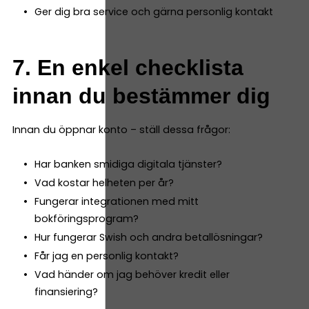
Ger dig bra service och gärna personlig kontakt
7. En enkel checklista
innan du bestämmer dig
Innan du öppnar konto – ställ dessa frågor:
Har banken smidiga digitala tjänster?
Vad kostar helheten per år?
Fungerar integrationen med mitt
bokföringsprogram?
Hur fungerar Swish och andra betallösningar?
Får jag en personlig kontakt?
Vad händer om jag behöver kredit eller
finansiering?