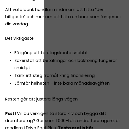
Att välja bank handlar mindre om att hitta “den
billigaste” och mer om att hitta en bank som fungerar i
din vardag.
Det viktigaste:
Få igång ett företagskonto snabbt
Säkerställ att betalningar och bokföring fungerar
smidigt
Tänk ett steg framåt kring finansiering
Jämför helheten – inte bara månadsavgiften
Resten går att justera längs vägen.
Psst!
Vill du verkligen ta stora kliv och bygga ditt
drömföretag? Gör som 1 000-tals andra företagare, bli
medlem i Driva Eget Plus.
Testa gratis här.