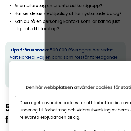
Är småföretag en prioriterad kundgrupp?
Hur ser deras kreditpolicy ut för nystartade bolag?
Kan du få en personlig kontakt som lär känna just
dig och ditt företag?
Tips från Nordea:
500 000 företagare har redan
valt Nordea. Välj en bank som förstår företagande
–
allt detta ingår.
(Ps. I
bland kan det vara skönt att ta
ett möte med banken, hos Nordea kan alla företag
oavsett storlek boka ett personligt möte.)
Den här webbplatsen använder cookies
för sta
Driva eget använder cookies för att förbättra din anvä
5. Skillnad mellan enskild
underlag till förbättring och vidareutveckling av hems
relevanta erbjudanden till dig.
firma och aktiebolag