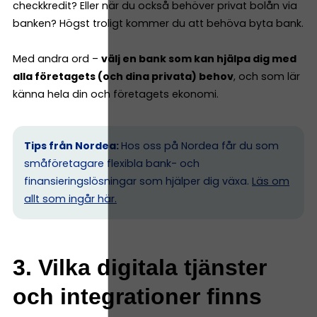
checkkredit? Eller när du också behöver privat bolån via
banken? Högst troligt kommer du att behöva byta bank.
Med andra ord –
välj en bank som kan hjälpa dig med
alla företagets (och dina privata) behov
, och som lär
känna hela din och företagets ekonomi.
Tips från Nordea:
Hos oss på Nordea får du som
småföretagare flexibla bank- och
finansieringslösningar som hjälper dig växa.
Läs om
allt som ingår här.
3. Vilka digitala tjänster
och integrationer finns