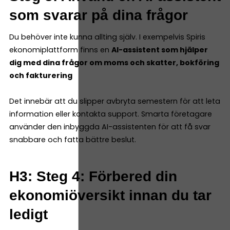
som svarar på dina frågor
Du behöver inte kunna allting själv. I exempelvis Spiris
ekonomiplattform finns en
AI-assistent som hjälper
dig med dina frågor om moms och skatter, bokföring
och fakturering
Det innebär att du slipper avbryta semestern för att leta
information eller kontakta support. Smarta företagare
använder den inbyggda AI-assistenten för att få svar
snabbare och fatta bättre beslut.
H3: Steg 4: Förbered din
ekonomiöversikt innan du tar
ledigt