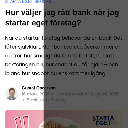
STARTA EGET-SKOLAN
Hur väljer jag rätt bank när jag
startar eget företag?
När du startar företag behöver du en bank. Det
låter självklart. Men bankvalet påverkar mer än
du tror: hur smidigt du kan ta betalt, hur lätt
bokföringen blir, hur snabbt du får hjälp – och
ibland hur snabbt du ens kommer igång.
Gustaf Oscarson
16 mars, 2026
•
Uppdaterades 1 augusti, 2026
•
5 minuters läsning