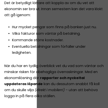
Det är betydligt lättare att koppla av om du vet att
ekonomin ser bra ut. Innan semestern kan det vara klokt
att gå igenom:
Hur mycket pengar som finns på banken just nu.
Vilka fakturor som väntar på betalning.
Kommande större kostnader.
Eventuella betalningar som förfaller under
ledigheten.
När du har en tydlig överblick vet du vad som väntar och
minskar risken för obehagliga överraskningar. Med en
ekonomilösning där
rapporter och nyckeltal
uppdateras löpande
kan du dessutom snabbt få koll
om du skulle vilja
(direkt i mobilen!)
– utan att behöva
logga in på flera olika ställen.