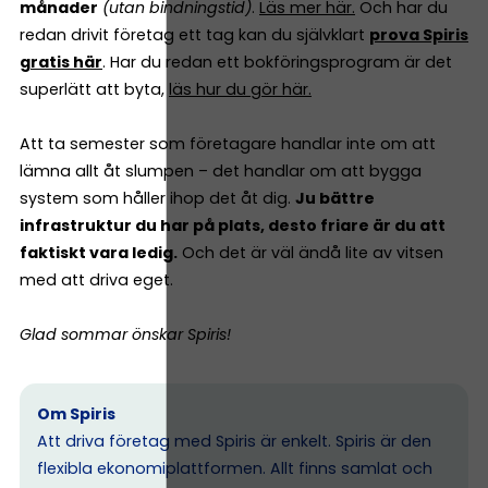
månader
(utan bindningstid)
.
Läs mer här.
Och har du
redan drivit företag ett tag kan du självklart
prova Spiris
gratis här
. Har du redan ett bokföringsprogram är det
superlätt att byta,
läs hur du gör här.
Att ta semester som företagare handlar inte om att
lämna allt åt slumpen – det handlar om att bygga
system som håller ihop det åt dig.
Ju bättre
infrastruktur du har på plats, desto friare är du att
faktiskt vara ledig.
Och det är väl ändå lite av vitsen
med att driva eget.
Glad sommar önskar Spiris!
Om Spiris
Att driva företag med Spiris är enkelt. Spiris är den
flexibla ekonomiplattformen. Allt finns samlat och