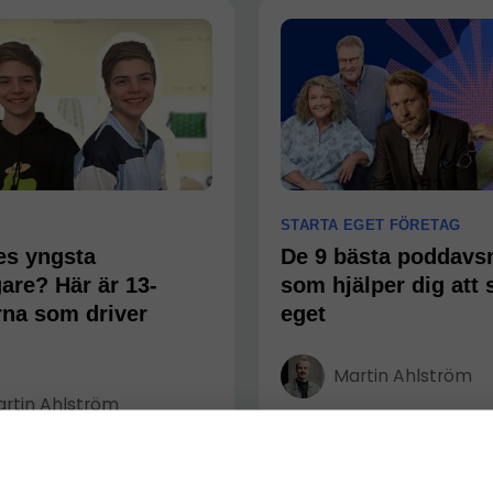
STARTA EGET FÖRETAG
es yngsta
De 9 bästa poddavsn
are? Här är 13-
som hjälper dig att 
rna som driver
eget
Martin Ahlström
rtin Ahlström