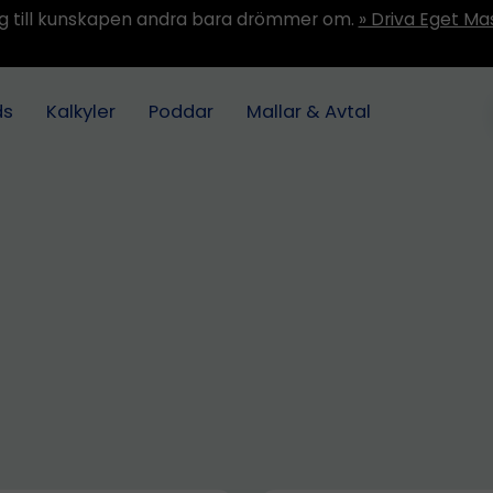
ång till kunskapen andra bara drömmer om.
» Driva Eget Ma
ds
Kalkyler
Poddar
Mallar & Avtal