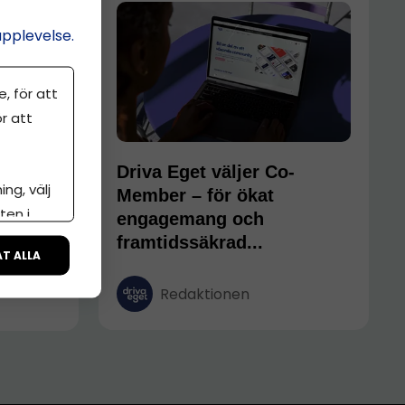
upplevelse.
, för att
r att
Driva Eget väljer Co-
ng, välj
Member – för ökat
iva
ten i
engagemang och
framtidssäkrad...
ari
ÅT ALLA
Redaktionen