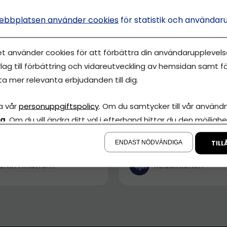
ebbplatsen använder cookies
för statistik och användar
et använder cookies för att förbättra din användarupplevelse
lag till förbättring och vidareutveckling av hemsidan samt fö
ta mer relevanta erbjudanden till dig.
DRIVA EGET
a vår
personuppgiftspolicy
. Om du samtycker till vår användni
llarklippning till 45
Rekordmånad för Dr
la
. Om du vill ändra ditt val i efterhand hittar du den möjlighe
jare: vad en
Eget – växer med 42
å sidan.
rd 19-åring...
procent sedan febru
ENDAST NÖDVÄNDIGA
TILL
rtin Ahlström
Redaktionen