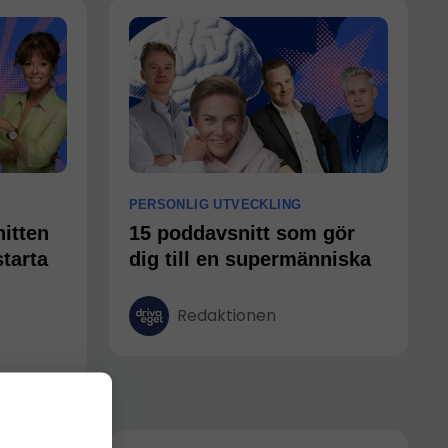
PERSONLIG UTVECKLING
itten
15 poddavsnitt som gör
starta
dig till en supermänniska
Redaktionen