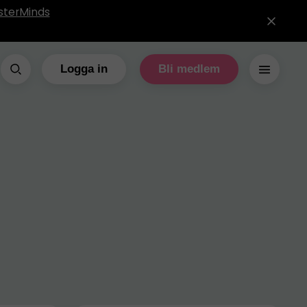
sterMinds
Logga in
Bli medlem