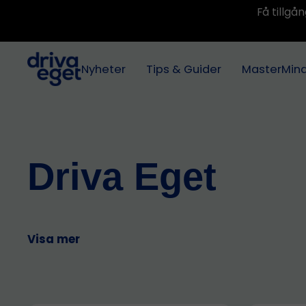
Få tillg
Nyheter
Tips & Guider
MasterMin
Driva Eget
Visa mer