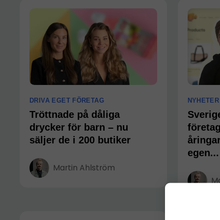
DRIVA EGET FÖRETAG
NYHETER
Tröttnade på dåliga
Sverig
drycker för barn – nu
företag
säljer de i 200 butiker
åringa
egen...
Martin Ahlström
Ma