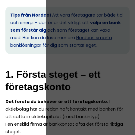
Tips från Nordea!
Att vara företagare tar både tid
och energi – därför är det viktigt att
välja en bank
som förstår dig
och som företaget kan växa
med. Här kan du läsa mer om
Nordeas smarta
banklösningar för dig som startar eget.
1. Första steget – ett
företagskonto
Det första du behöver är ett företagskonto.
I
aktiebolag har du redan haft kontakt med banken för
att sätta in aktiekapitalet (med bankintyg).
I en enskild firma är bankkontot ofta det första riktiga
steget.