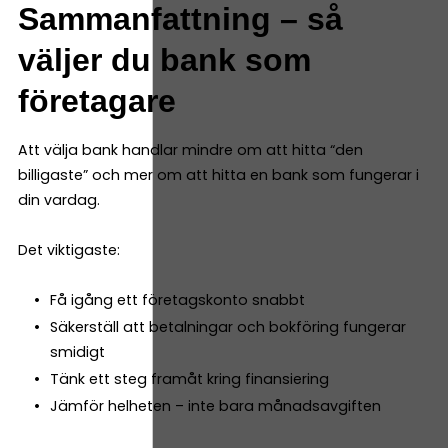
Sammanfattning – så
väljer du bank som
företagare
Att välja bank handlar mindre om att hitta “den
billigaste” och mer om att hitta en bank som fungerar i
din vardag.
Det viktigaste:
Få igång ett företagskonto snabbt
Säkerställ att betalningar och bokföring fungerar
smidigt
Tänk ett steg framåt kring finansiering
Jämför helheten – inte bara månadsavgiften