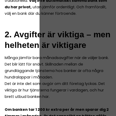
traditionella.
Välj inte automatiskt samma bank som
du har privat,
utan jämför ordentligt. Och framförallt,
välj en bank där du känner förtroende.
2. Avgifter är viktiga – men
helheten är viktigare
Många jämför bara månadsavgifter när de väljer bank.
Det blir lätt för snävt. Skillnaden mellan de
grundläggande tjänsterna hos banker är ofta några
hundralappar i månaden.
Det är inte det som avgör om ditt företag lyckas. Det
viktiga är hur tjänsterna fungerar i vardagen, och hur
brett utbud banken har.
Om banken tar 1 200 kr extra per år men sparar dig 2
timmar i månaden, är det sannolikt en bättre affär