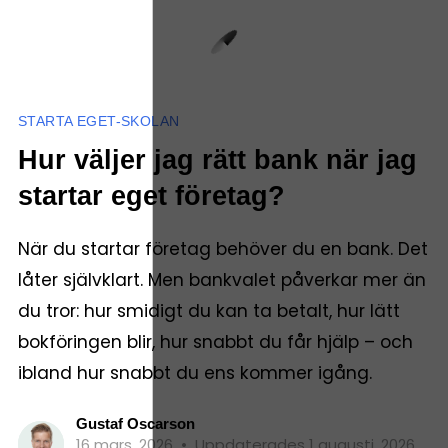
STARTA EGET-SKOLAN
Hur väljer jag rätt bank när jag
startar eget företag?
När du startar företag behöver du en bank. Det
låter självklart. Men bankvalet påverkar mer än
du tror: hur smidigt du kan ta betalt, hur lätt
bokföringen blir, hur snabbt du får hjälp – och
ibland hur snabbt du ens kommer igång.
Gustaf Oscarson
16 mars, 2026
•
Uppdaterades 1 augusti, 2026