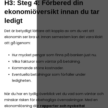
H3: Steg 4: Förbered din
ekonomiöversikt innan du tar
ledigt
Det är betydligt lättare att koppla av om du vet att
ekonomin ser bra ut. Innan semestern kan det vara klokt
att gå igenom:
Hur mycket pengar som finns på banken just nu.
Vilka fakturor som väntar på betalning.
Kommande större kostnader.
Eventuella betalningar som förfaller under
ledigheten.
När du har en tydlig överblick vet du vad som väntar och
minskar risken för obehagliga överraskningar. Med en
ekonomilösning där
rapporter och nyckeltal