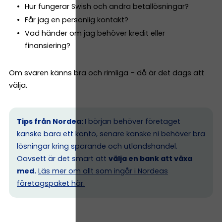
Hur fungerar Swish och andra betallösningar?
Får jag en personlig kontakt?
Vad händer om jag behöver kredit eller
finansiering?
Om svaren känns bra och rimliga – då är det dags att
välja.
Tips från Nordea:
I början behöver företaget
kanske bara ett konto, senare kanske ni behöver bra
lösningar kring sparande och utlandshandel.
Oavsett är det smart att
välja en bank att växa
med.
Läs mer om allt som ingår i Nordeas
företagspaket här.