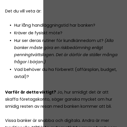
Det du vill veta är:
Hur lång handläggningstid har banken?
Kräver de fysiskt möte?
Hur ser deras rutiner för kundkännedom ut?
(Alla
banker måste göra en riskbedömning enligt
penningtvättslagen. Det är därför de ställer många
frågor i början.)
Vad behöver du ha förberett (affärsplan, budget,
avtal)?
Varför är detta viktigt?
Jo, hur smidigt det är att
skaffa företagskonto, säger ganska mycket om hur
smidig resten av resan med banken kommer att bli.
Vissa banker är snabba och digitala. Andra är mer