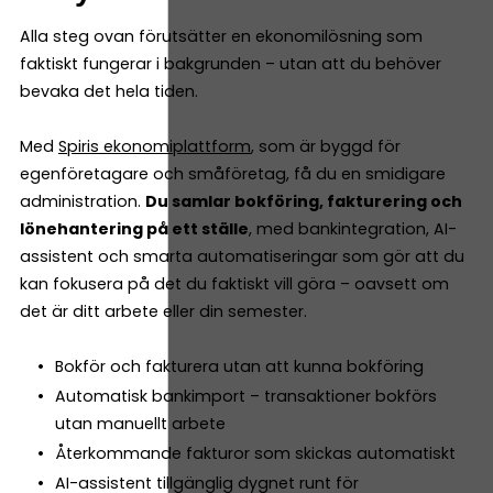
Alla steg ovan förutsätter en ekonomilösning som
faktiskt fungerar i bakgrunden – utan att du behöver
bevaka det hela tiden.
Med
Spiris ekonomiplattform
, som är byggd för
egenföretagare och småföretag, få du en smidigare
administration.
Du samlar bokföring, fakturering och
lönehantering på ett ställe
, med bankintegration, AI-
assistent och smarta automatiseringar som gör att du
kan fokusera på det du faktiskt vill göra – oavsett om
det är ditt arbete eller din semester.
Bokför och fakturera utan att kunna bokföring
Automatisk bankimport – transaktioner bokförs
utan manuellt arbete
Återkommande fakturor som skickas automatiskt
AI-assistent tillgänglig dygnet runt för