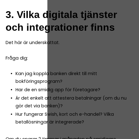
3. Vilka digitala tjänster
och integrationer finns
Det här är underskattat.
Fråga dig:
Kan jag koppla banken direkt till mitt
bokföringsprogram?
Har de en smidig app för företagare?
Är det enkelt att attestera betalningar (om du nu
gör det via banken)?
Hur fungerar Swish, kort och e-handel? Vilka
betallösningar är integrerade?
Om du sparar 2 timmar i månaden på smidigare