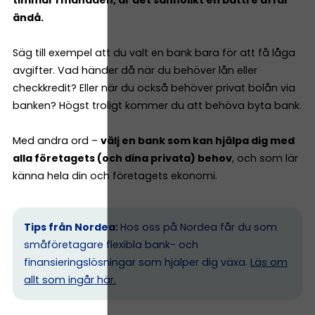
ändå.
Säg till exempel att du valt en bank bara för att få låga
avgifter. Vad händer då när du behöver lån eller
checkkredit? Eller när du också behöver privat bolån via
banken? Högst troligt kommer du att behöva byta bank.
Med andra ord –
välj en bank som kan hjälpa dig med
alla företagets (och dina privata) behov
, och som lär
känna hela din och företagets ekonomi.
Tips från Nordea:
Hos oss på Nordea får du som
småföretagare flexibla bank- och
finansieringslösningar som hjälper dig växa.
Läs om
allt som ingår här.