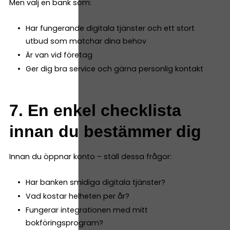
Men välj en bank som:
Har fungerande digitala tjänster och ett stort
utbud som matchar dina behov
Är van vid företag
Ger dig bra service och gärna personlig kontakt
7. En enkel checklista
innan du bestämmer dig
Innan du öppnar konto – ställ dessa frågor:
Har banken smidiga digitala tjänster?
Vad kostar helheten per år?
Fungerar integrationen med mitt
bokföringsprogram?