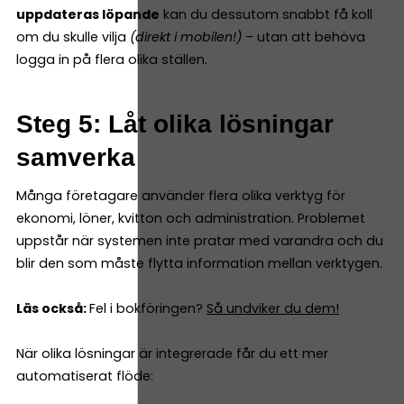
uppdateras löpande
kan du dessutom snabbt få koll
om du skulle vilja
(direkt i mobilen!)
– utan att behöva
logga in på flera olika ställen.
Steg 5: Låt olika lösningar
samverka
Många företagare använder flera olika verktyg för
ekonomi, löner, kvitton och administration. Problemet
uppstår när systemen inte pratar med varandra och du
blir den som måste flytta information mellan verktygen.
Läs också:
Fel i bokföringen?
Så undviker du dem!
När olika lösningar är integrerade får du ett mer
automatiserat flöde: