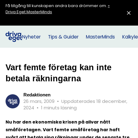
Få tillgång till kunskapen andra bara drömmer om.
»
Driva Eget MasterMinds
Nyheter
Tips & Guider
MasterMinds
Kalkyle
Vart femte företag kan inte
betala räkningarna
Redaktionen
26 mars, 2009
•
Uppdaterades 18 december,
2024
•
1 minuts läsning
Nu har den ekonomiska krisen på allvar nått
småföretagen. Vart femte småföretag har haft
svårt att betala sina räkningar under de senaste tre