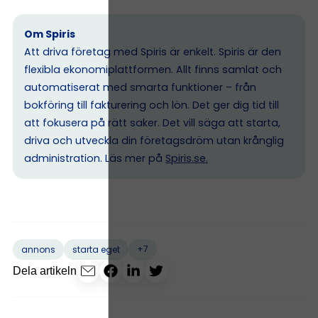
Om Spiris
Att driva företag med Spiris är enkelt. Spiris är den
flexibla ekonomiplattformen. Allt finns samlat och
automatiserat med smarta funktioner – från
bokföring till fakturering och lön. Det ger dig tid till
att fokusera på rätt saker. Det vill säga att starta,
driva och utveckla din företagsdröm utan krånglig
administration. Läs mer på
Spiris.se
.
+7
annons
starta eget
Dela artikeln