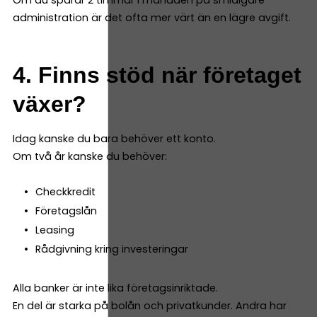
administration är det ofta mer värt än en lägre avgift.
4. Finns stöd när företaget
växer?
Idag kanske du bara behöver ett konto.
Om två år kanske du behöver:
Checkkredit
Företagslån
Leasing
Rådgivning kring investeringar
Alla banker är inte lika företagsinriktade.
En del är starka på bolån och privatkunder. Andra har