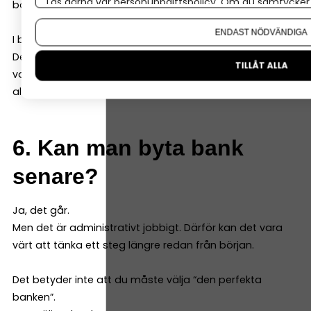
Läs gärna vår
personuppgiftspolicy
. Om du samtycker t
borgen och andra säkerheter).
Om du vill ändra ditt val i efterhand hittar du den möjl
ENDAST NÖDVÄNDIGA
I båda fallen gör banken en riskbedömning.
Det är normalt – och inget personligt. Därför kan det
TILLÅT ALLA
vara smart att jämföra fler banker, för att få fler
alternativ.
6. Kan man byta bank
senare?
Ja, det går.
Men det är administrativt jobbigt. Därför kan det vara
värt att tänka ett steg längre redan från början.
Det betyder inte att du måste välja “den perfekta
banken”.