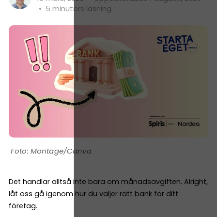
•
5 minuters läsning
Montage/Canva
Det handlar alltså inte bara om månadsavgiften. Alright,
låt oss gå igenom hur du väljer rätt bank för ditt
företag.