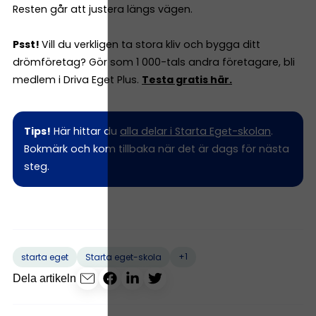
Resten går att justera längs vägen.
Psst!
Vill du verkligen ta stora kliv och bygga ditt
drömföretag? Gör som 1 000-tals andra företagare, bli
medlem i Driva Eget Plus.
Testa gratis här.
Tips!
Här hittar du
alla delar i Starta Eget-skolan
.
Bokmärk och kom tillbaka när det är dags för nästa
steg.
+1
starta eget
Starta eget-skola
Dela artikeln