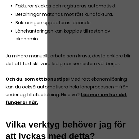
Fakturor skickas och registreras automatiskt.
Betalningar matchas mot rätt kundfaktura.
Bokföringen uppdateras löpande.
Lönehanteringen kan kopplas till resten av
ekonomin.
Ju mindre manuellt arbete som krävs, desto enklare blir
det att faktiskt vara ledig när semestern väl börjar.
Och du, som ett bonustips!
Med rätt ekonomilösning
kan du också automatisera hela löneprocessen – från
underlag till utbetalning. Nice va?
Läs mer om hur det
fungerar här.
Vilka verktyg behöver jag för
att lyckas med detta?