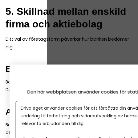
5. Skillnad mellan enskild
firma och aktiebolag
Ditt val av företagsform påverkar hur banken bedömer
dig.
Enskild firma
Banken tittar mycket på din privata ekonomi.
Du och företaget är samma juridiska person.
Den här webbplatsen använder cookies
för sta
Driva eget använder cookies för att förbättra din anvä
Aktiebolag
underlag till förbättring och vidareutveckling av hems
relevanta erbjudanden till dig.
Banken tittar på bolagets ekonomi och prognoser, men
ofta också på dig som ägare (för lån kan de kräva