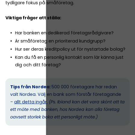
tydligare fokus på småföretag.
Viktiga frågor att ställa:
Har banken en dedikerad företagsrådgivare?
Är småföretag en prioriterad kundgrupp?
Hur ser deras kreditpolicy ut för nystartade bolag?
Kan du få en personlig kontakt som lär känna just
dig och ditt företag?
Tips från Nordea:
500 000 företagare har redan
valt Nordea. Välj en bank som förstår företagande
–
allt detta ingår.
(Ps. I
bland kan det vara skönt att ta
ett möte med banken, hos Nordea kan alla företag
oavsett storlek boka ett personligt möte.)