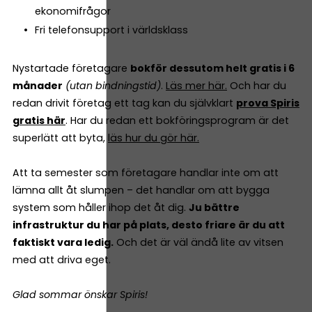
ekonomifrågor
Fri telefonsupport i världsklass
Nystartade företagare
bokför dessutom helt gratis i 6
månader
(utan bindningstid)
.
Läs mer här.
Och har du
redan drivit företag ett tag kan du självklart
prova Spiris
gratis här
. Har du redan ett bokföringsprogram är det
superlätt att byta,
läs hur du gör här.
Att ta semester som företagare handlar inte om att
lämna allt åt slumpen – det handlar om att bygga
system som håller ihop det åt dig.
Ju bättre
infrastruktur du har på plats, desto friare är du att
faktiskt vara ledig.
Och det är väl ändå lite av vitsen
med att driva eget.
Glad sommar önskar Spiris!