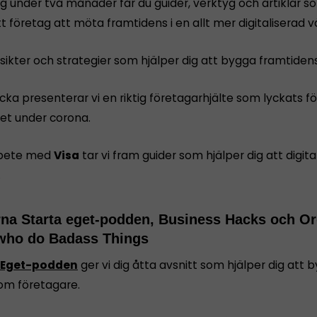
g under två månader får du guider, verktyg och artiklar s
tt företag att möta framtidens i en allt mer digitaliserad vä
nsikter och strategier som hjälper dig att bygga framtiden
cka presenterar vi en riktig företagarhjälte som lyckats f
t under corona.
rbete med
Visa
tar vi fram guider som hjälper dig att digita
.
rna Starta eget-podden, Business Hacks och Or
who do Badass Things
 Eget-podden
ger vi dig åtta avsnitt som hjälper dig att
som företagare.