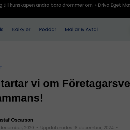
ång till kunskapen andra bara drömmer om.
» Driva Eget Ma
ds
Kalkyler
Poddar
Mallar & Avtal
T
tartar vi om Företagarsve
sammans!
staf Oscarson
 december, 2020
•
Uppdaterades 18 december, 2024
•