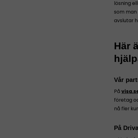
lösning el
som man ka
avslutar h
Här ä
hjälp
Vår part
På
visa.s
företag oc
nå fler ku
På
Driv