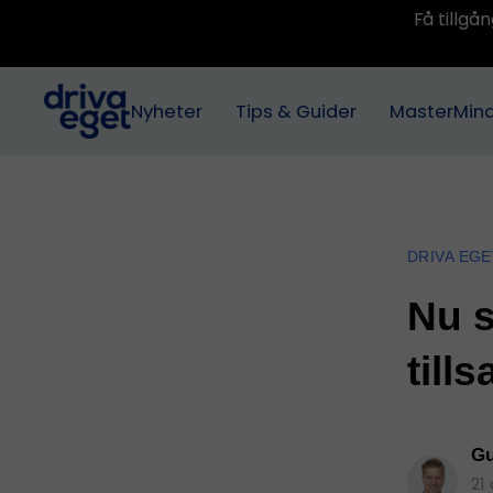
Få tillg
Nyheter
Tips & Guider
MasterMin
DRIVA EGE
Nu s
till
Gu
21