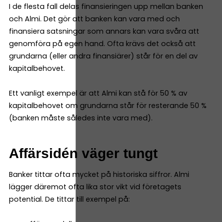
I de flesta fall delas finansieringen upp mellan banken
och Almi. Det gör att banken kan vara med och
finansiera satsningar som annars kan vara svåra att
genomföra på egen hand. Ofta krävs det också att
grundarna (eller andra finansiärer) står för en del av
kapitalbehovet.
Ett vanligt exempel är att Almi kan stå för 50 % av
kapitalbehovet om grundarna står för resterande 50 %
(banken måste således inte vara med).
Affärsidén väger tungt
Banker tittar ofta mycket på historiska siffror. Almi
lägger däremot ofta lika stor vikt vid företagets
potential. De tittar till exempel på: