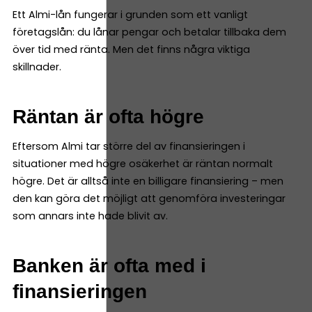
Ett Almi-lån fungerar i grunden som ett vanligt
företagslån: du lånar pengar och betalar tillbaka dem
över tid med ränta. Men det finns några viktiga
skillnader.
Räntan är ofta högre
Eftersom Almi tar större del av finansieringen i
situationer med högre osäkerhet är räntan normalt
högre. Det är alltså inte en billigare finansiering – men
den kan göra det möjligt att genomföra investeringar
som annars inte hade blivit av.
Banken är ofta med i
finansieringen