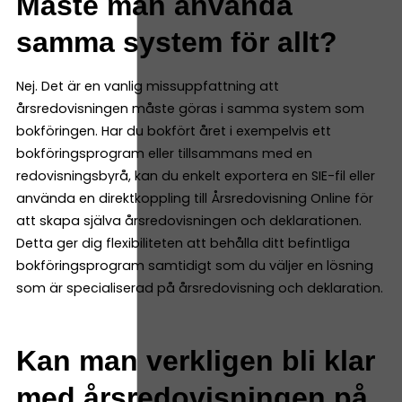
Måste man använda
samma system för allt?
Nej. Det är en vanlig missuppfattning att
årsredovisningen måste göras i samma system som
bokföringen. Har du bokfört året i exempelvis ett
bokföringsprogram eller tillsammans med en
redovisningsbyrå, kan du enkelt exportera en SIE-fil eller
använda en direktkoppling till Årsredovisning Online för
att skapa själva årsredovisningen och deklarationen.
Detta ger dig flexibiliteten att behålla ditt befintliga
bokföringsprogram samtidigt som du väljer en lösning
som är specialiserad på årsredovisning och deklaration.
Kan man verkligen bli klar
med årsredovisningen på