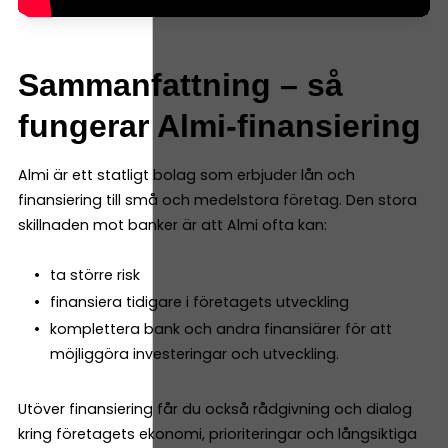
Sammanfattning – så
fungerar Almi-finansiering
Almi är ett statligt bolag som erbjuder lån och
finansiering till små och medelstora företag. Den stora
skillnaden mot banker är att Almi ofta kan:
ta större risk
finansiera tidigare i företagets utveckling
komplettera bank och andra finansiärer för att
möjliggöra investeringar och utveckling.
Utöver finansiering får du också rådgivning och dialog
kring företagets ekonomi, prioriteringar och långsiktiga