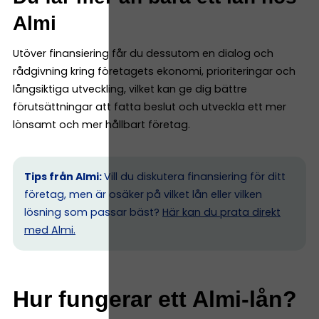
Almi
Utöver finansiering får du dessutom en dialog och
rådgivning kring företagets ekonomi, prioriteringar och
långsiktiga utveckling, vilket kan ge dig bättre
förutsättningar att fatta beslut och utveckla ett mer
lönsamt och mer hållbart företag.
Tips från Almi:
Vill du diskutera finansiering för ditt
företag, men är osäker på vilket lån eller vilken
lösning som passar bäst?
Här kan du prata direkt
med Almi.
Hur fungerar ett Almi-lån?