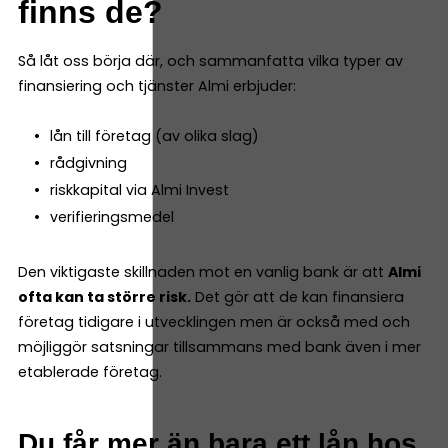
finns de?
Så låt oss börja där, och sammanfatta vilka typer av
finansiering och tjänster Almi erbjuder:
lån till företag (av olika slag)
rådgivning
riskkapital via Almi Invest
verifieringsmedel
Den viktigaste skillnaden mot en vanlig bank är att
Almi
ofta kan ta större risk.
Det gör att de kan finansiera
företag tidigare i utvecklingen men är också med och
möjliggör satsningar tillsammans med bank även i mer
etablerade företag.
Du får mer än bara ett lån hos