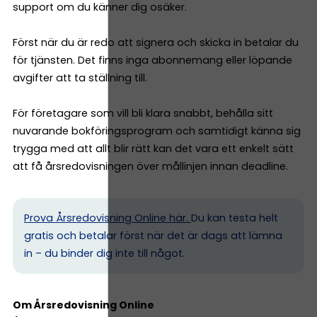
support om du känner dig osäker.
Först när du är redo att signera och skicka in betalar du
för tjänsten. Det finns inga abonnemang eller löpande
avgifter att ta ställning till.
För företagare som vill bli klara snabbt, behålla sitt
nuvarande bokföringsprogram och samtidigt känna sig
trygga med att allt blir rätt kan det vara ett enkelt sätt
att få årsredovisningen över mållinjen innan deadline.
Prova Årsredovisning Online här.
Du kan testa helt
gratis och betalar först när det är dags att lämna
in – du binder dig inte till något.
Om Årsredovisning Online