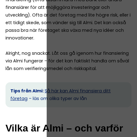
finansiärer för att möjliggöra investeringar och
utveckling). Ofta är det företag med lite högre risk, eller i
ett tidigt skede, som vänder sig till Almi. Det kan också
passa bra när företaget ska växa med nya idéer och
innovationer.
Alright, nog snackat. Låt oss gå igenom hur finansiering
via Almi fungerar – för det kan faktiskt handla om såväl
lån som verifieringsmedel och riskkapital.
Tips från Almi:
Så här kan Almi finansiera ditt
företag
– läs om olika typer av lån
Vilka är Almi – och varför