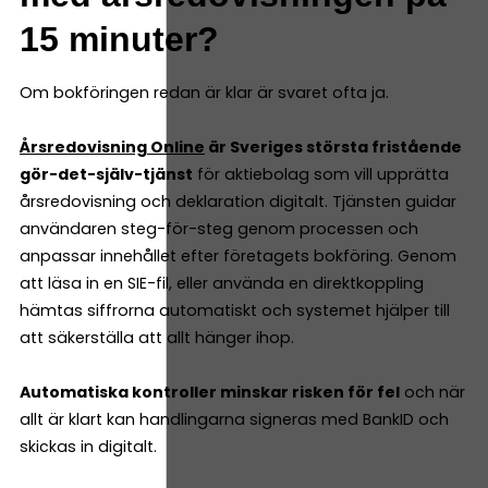
15 minuter?
Om bokföringen redan är klar är svaret ofta ja.
Årsredovisning Online
är Sveriges största fristående
gör-det-själv-tjänst
för aktiebolag som vill upprätta
årsredovisning och deklaration digitalt. Tjänsten guidar
användaren steg-för-steg genom processen och
anpassar innehållet efter företagets bokföring. Genom
att läsa in en SIE-fil, eller använda en direktkoppling
hämtas siffrorna automatiskt och systemet hjälper till
att säkerställa att allt hänger ihop.
Automatiska kontroller minskar risken för fel
och när
allt är klart kan handlingarna signeras med BankID och
skickas in digitalt.