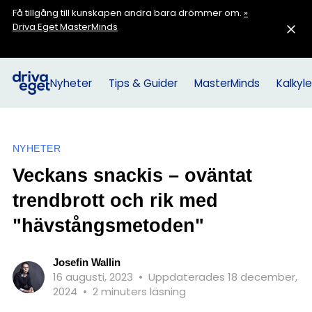
Få tillgång till kunskapen andra bara drömmer om.
»
Driva Eget MasterMinds
Nyheter
Tips & Guider
MasterMinds
Kalkyle
NYHETER
Veckans snackis – oväntat
trendbrott och rik med
"hävstångsmetoden"
Josefin Wallin
16 augusti, 2023
•
Uppdaterades 18 december,
2024
•
2 minuters läsning