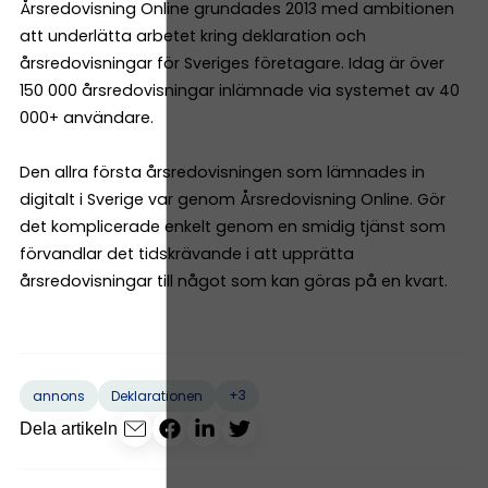
Årsredovisning Online grundades 2013 med ambitionen
att underlätta arbetet kring deklaration och
årsredovisningar för Sveriges företagare. Idag är över
150 000 årsredovisningar inlämnade via systemet av 40
000+ användare.
Den allra första årsredovisningen som lämnades in
digitalt i Sverige var genom Årsredovisning Online. Gör
det komplicerade enkelt genom en smidig tjänst som
förvandlar det tidskrävande i att upprätta
årsredovisningar till något som kan göras på en kvart.
+3
annons
Deklarationen
Dela artikeln