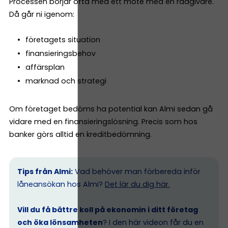
Processen börjar ofta med ett möte med en rådgivare.
Då går ni igenom:
företagets situation
finansieringsbehov
affärsplan
marknad och strategi
Om företaget bedöms ha potential kan Almi sedan gå
vidare med en finansieringslösning. Precis som hos
banker görs alltid en kreditbedömning.
Tips från Almi:
Vad behöver man förbereda inför
låneansökan hos Almi?
Det lär du dig här.
Vill du få bättre koll på ekonomin i ditt företag
och öka lönsamheten
? I den här videon får du en