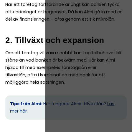
När ett företag fortfarande är ungt kan banken tycka
att underlaget är begränsat. Då kan Almi gå in med en
del av finansieringen – ofta genom ett s k mikrolån.
2. Tillväxt och expansion
Om ett företag vill växa snabbt kan kapitalbehovet bli
större än vad banken är bekväm med. Här kan Almi
hjälpa till med exempelvis företagslån eller
tillväxtlån, ofta i kombination med bank för att
möjliggöra hela satsningen.
Tips från Almi:
Hur fungerar Almis tillväxtlån?
Läs
mer här.