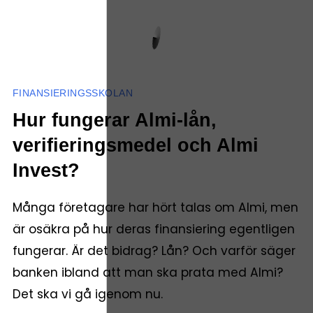
FINANSIERINGSSKOLAN
Hur fungerar Almi-lån,
verifieringsmedel och Almi
Invest?
Många företagare har hört talas om Almi, men
är osäkra på hur deras finansiering egentligen
fungerar. Är det bidrag? Lån? Och varför säger
banken ibland att man ska prata med Almi?
Det ska vi gå igenom nu.