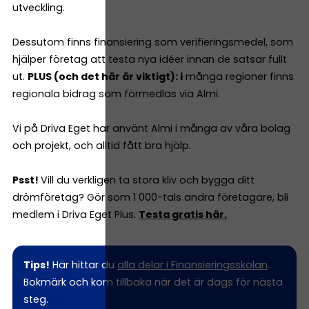
utveckling.
Dessutom finns finansiering som verifieringsmedel, som
hjälper företag att testa nya idéer innan de satsar fullt
ut.
PLUS (och det här är viktigt): i
många regioner finns
regionala bidrag som förmedlas via Almi.
Vi på Driva Eget har använt Almi i många av våra bolag
och projekt, och alltid fått bra hjälp.
Psst!
Vill du verkligen ta stora kliv och bygga ditt
drömföretag? Gör som 1 000-tals andra företagare, bli
medlem i Driva Eget Plus.
Testa gratis här.
Tips!
Här hittar du
alla delar i Finansieringsskolan
.
Bokmärk och kom tillbaka när det är dags för nästa
steg.