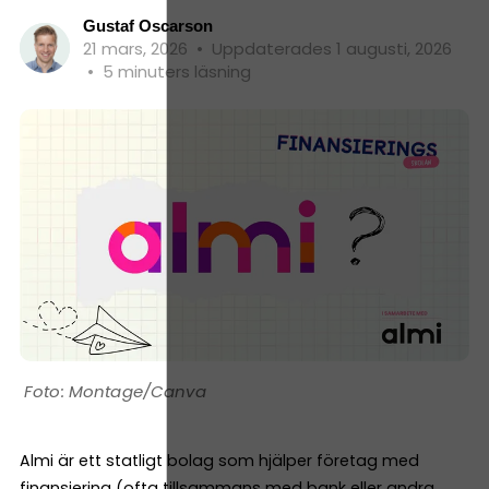
Gustaf Oscarson
21 mars, 2026
•
Uppdaterades 1 augusti, 2026
•
5 minuters läsning
Montage/Canva
Almi är ett statligt bolag som hjälper företag med
finansiering (ofta tillsammans med bank eller andra