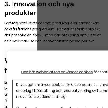
3. Innovation och nya
produkter
Företag som utvecklar nya produkter eller tjänster kan
också få finansiering via Almi. Det gäller särskilt projekt
där potentialen finns – men där intäkterna ännu inte är
helt bevisade. Då kan innovationslån passa perfekt.
Verifieringsmedel – pengar
för att testa en idé
Den här webbplatsen använder cookies
för sta
En lite mindre känd finansieringsform hos Almi är så
Driva eget använder cookies för att förbättra din anvä
kallade verifieringsmedel. Det är pengar som kan
underlag till förbättring och vidareutveckling av hems
användas för att testa och verifiera en affärsidé innan
relevanta erbjudanden till dig.
företaget satsar fullt ut. Pengarna kan till exempel
användas till att: