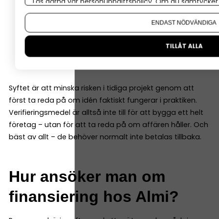
Läs gärna vår
personuppgiftspolicy
. Om du samtycker t
Om du vill ändra ditt val i efterhand hittar du den möjl
bygga en prototyp
ENDAST NÖDVÄNDIGA
göra marknadstester
TILLÅT ALLA
testa teknik eller funktion
ta fram en första version av produkten
Syftet är att minska risken i tidiga projekt genom att
först ta reda på om idén faktiskt fungerar i praktiken.
Verifieringsmedel är alltså inte till för att bygga ett helt
företag – utan för att ta reda på om affären håller. Och
bäst av allt – de behöver normalt inte betalas tillbaka.
Hur ansöker man om
finansiering hos Almi?