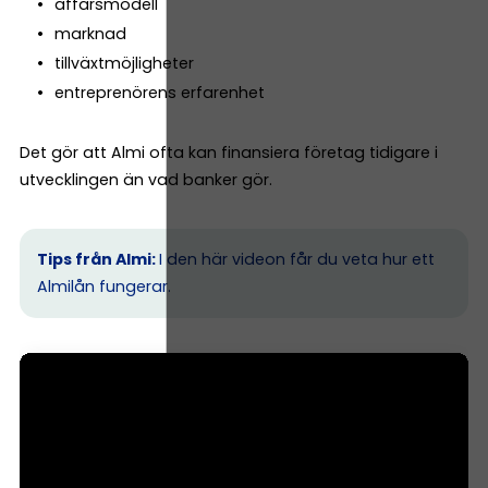
affärsmodell
marknad
tillväxtmöjligheter
entreprenörens erfarenhet
Det gör att Almi ofta kan finansiera företag tidigare i
utvecklingen än vad banker gör.
Tips från Almi:
I den här videon får du veta hur ett
Almilån fungerar.