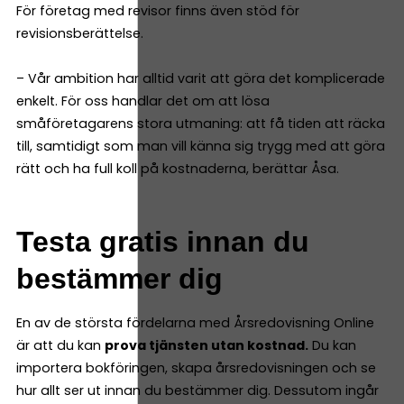
För företag med revisor finns även stöd för
revisionsberättelse.
– Vår ambition har alltid varit att göra det komplicerade
enkelt. För oss handlar det om att lösa
småföretagarens stora utmaning: att få tiden att räcka
till, samtidigt som man vill känna sig trygg med att göra
rätt och ha full koll på kostnaderna, berättar Åsa.
Testa gratis innan du
bestämmer dig
En av de största fördelarna med Årsredovisning Online
är att du kan
prova tjänsten utan kostnad.
Du kan
importera bokföringen, skapa årsredovisningen och se
hur allt ser ut innan du bestämmer dig. Dessutom ingår